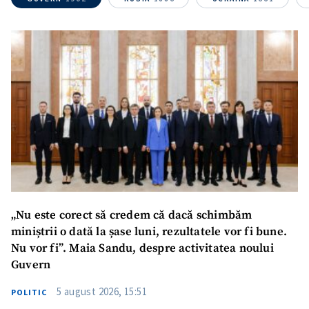
Nume
+ Numele meu
Email
+ Emailul meu
Telefon
+ Telefon personal
Am citit și sunt de
acord cu
politica de
confidențialitate
.
TRIMITE ȘTIREA
„Nu este corect să credem că dacă schimbăm
miniștrii o dată la șase luni, rezultatele vor fi bune.
Nu vor fi”. Maia Sandu, despre activitatea noului
Guvern
5 august 2026, 15:51
POLITIC