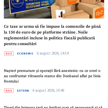
Ce taxe ar urma să fie impuse la comenzile de până
la 150 de euro de pe platforme străine. Noile
reglementări incluse în politica fiscală publicată
pentru consultări
6 august 2026, 14:54
NOU
ECONOMIC
Nașteri premature și operații fără anestezie: cu ce orori s-
au confruntat viitoarele mame din Donbasul aflat pe linia
frontului
6 august 2026, 10:46
NOU
EXTERN
Tineri din întreaga țară au învățat cum să recunoască și să