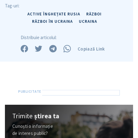
Tag-uri:
ACTIVE ÎNGHEȚATE RUSIA
RĂZBOI
Trimite o informație
Despre ZdG
in English
на русском
RĂZBOI ÎN UCRAINA
UCRAINA
Distribuie articolul:
Copiază Link
Trimite
știrea ta
Cunoști o informație
de interes public?