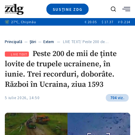
SUSȚINE ZDG
+4
Caută
+1
27
°C
, Chișinău
€
20.05
$
17.37
₽
0.214
Ştiri
+12
+11
Investigatii
Banii tăi
+4
Principală
—
Ştiri
—
Extern
— LIVE TEXT/ Peste 200 de…
Video
Peste 200 de mii de ținte
Special
LIVE TEXT
lovite de trupele ucrainene, în
Blog
+1
ZdGust
iunie. Trei recorduri, doborâte.
Război în Ucraina, ziua 1593
5 iulie 2026, 14:50
704 viz.