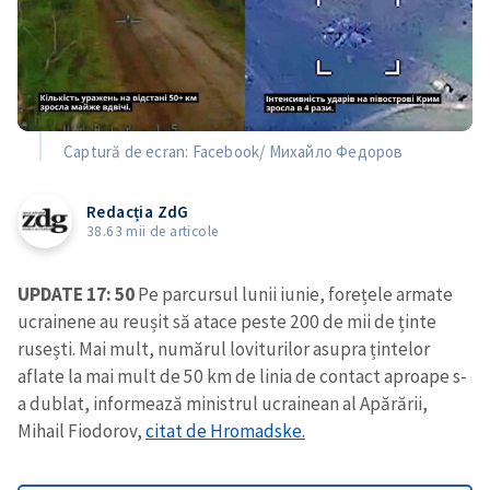
Captură de ecran: Facebook/ Михайло Федоров
Redacția ZdG
38.63 mii de articole
UPDATE 17: 50
Pe parcursul lunii iunie, forețele armate
ucrainene au reușit să atace peste 200 de mii de ținte
rusești. Mai mult, numărul loviturilor asupra țintelor
aflate la mai mult de 50 km de linia de contact aproape s-
a dublat, informează ministrul ucrainean al Apărării,
Mihail Fiodorov,
citat de Hromadske.