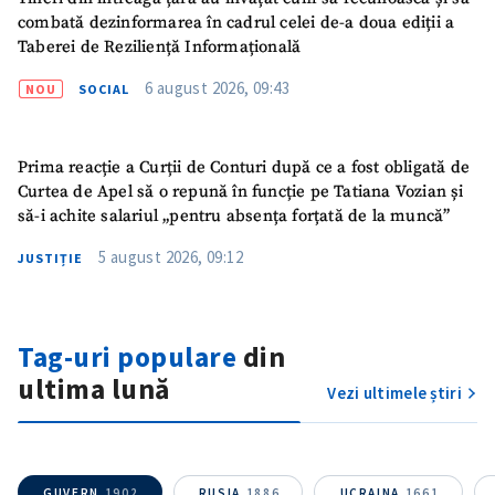
combată dezinformarea în cadrul celei de-a doua ediții a
Taberei de Reziliență Informațională
ȘTIREA MEA
6 august 2026, 09:43
NOU
SOCIAL
Titlu știre
+ Adaugă titlu
Prima reacție a Curții de Conturi după ce a fost obligată de
Curtea de Apel să o repună în funcție pe Tatiana Vozian și
Fotografie
+ Încarcă imagine
să-i achite salariul „pentru absența forțată de la muncă”
Link media
+ Link media
5 august 2026, 09:12
JUSTIȚIE
Tag-uri populare
din
Mesajul știrei
+ Mesajul știrei
ultima lună
Vezi ultimele știri
CONTACT SURSĂ
Sursă anonimă
GUVERN
1902
RUSIA
1886
UCRAINA
1661