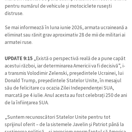
pentru numărul de vehicule și motociclete rusești
distruse.
Se mai informează în luna iunie 2026, armata ucraineană a
eliminat sau rănit grav aproximativ 28 de mii de militari ai
armatei ruse.
UPDATE 9:15
„Există o perspectivă reală de a pune capăt
acestui război, iar determinarea Americii va fi decisivă”, i-
a transmis Volodimir Zelenski, președintele Ucrainei, lui
Donald Trump, președintele Statelor Unite, în mesajul
său de felicitare cu ocazia Zilei Independenței SUA,
marcată pe 4 iulie. Anul acesta au fost celebrați 250 de ani
de la înființarea SUA.
„Suntem recunoscători Statelor Unite pentru tot
sprijinul oferit – de la sistemele Javelin și Patriot până la
susținerea politică – și apreciem enorm faptul că America