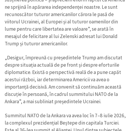
ne sprijină în apărarea independenței noastre. Le sunt
recunoscător tuturor americanilor cărora le pasă de
viitorul Ucrainei, al Europei și al tuturor oamenilor din
lume pentru care libertatea are valoare”, se arată în
mesajul de felicitare al lui Zelenski adresat lui Donald
Trump și tuturor americanilor.
„Desigur, împreună cu președintele Trump am discutat
despre situația actuală de pe front și despre eforturile
diplomatice. Există o perspectivă reală de a pune capăt
acestui război, iar determinarea Americii va avea o
importanță decisivă. Am convenit să continuăm această
discuție în persoană, în cadrul summitului NATO de la
Ankara”, a mai subliniat președintele Ucrainei.
Summitul NATO de la Ankara va avea loc în 7–8 iulie 2026,
la complexul prezidențial Beștepe din capitala Turciei.
Este al 36-lea summit al Alianței. Unul dintre subiectele