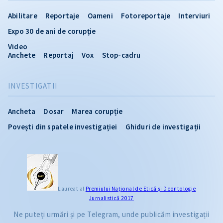
Abilitare
Reportaje
Oameni
Fotoreportaje
Interviuri
Expo 30 de ani de corupție
Video
Anchete
Reportaj
Vox
Stop-cadru
INVESTIGATII
Ancheta
Dosar
Marea corupție
Povești din spatele investigației
Ghiduri de investigații
Laureat al
Premiului Naţional de Etică și Deontologie
Jurnalistică 2017
Ne puteți urmări și pe Telegram, unde publicăm investigații