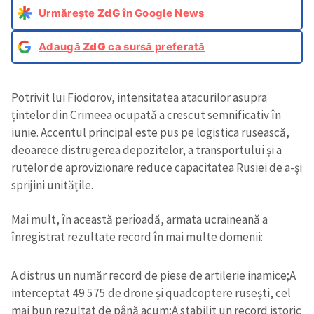
Urmărește
ZdG
în Google News
Adaugă
ZdG
ca sursă preferată
Potrivit lui Fiodorov, intensitatea atacurilor asupra
țintelor din Crimeea ocupată a crescut semnificativ în
iunie. Accentul principal este pus pe logistica rusească,
deoarece distrugerea depozitelor, a transportului și a
rutelor de aprovizionare reduce capacitatea Rusiei de a-și
sprijini unitățile.
Mai mult, în această perioadă, armata ucraineană a
înregistrat rezultate record în mai multe domenii:
A distrus un număr record de piese de artilerie inamice;
A
interceptat 49 575 de drone și quadcoptere rusești, cel
mai bun rezultat de până acum;
A stabilit un record istoric