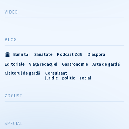
VIDEO
BLOG
Banii tăi
Sănătate
Podcast ZdG
Diaspora
Editoriale
Viața redacției
Gastronomie
Arta de gardă
Cititorul de gardă
Consultant
juridic
politic
social
ZDGUST
SPECIAL