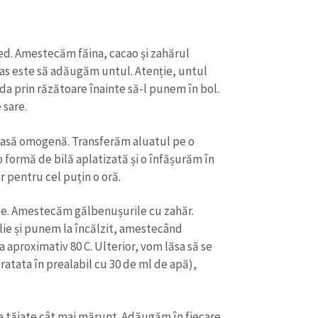
Email
+ Emailul 
+ Link media
Telefon
+ Telefon pe
ed. Amestecăm făina, cacao și zahărul
pas este să adăugăm untul. Atenție, untul
Am citit și sunt de ac
+ Mesajul știrei
 da prin răzătoare înainte să-l punem în bol.
confidențialitate
.
 sare.
TRIMITE ȘT
asă omogenă. Transferăm aluatul pe o
 formă de bilă aplatizată și o înfășurăm în
r pentru cel puțin o oră.
e. Amestecăm gălbenușurile cu zahăr.
lie și punem la încălzit, amestecând
 aproximativ 80 C. Ulterior, vom lăsa să se
ratata în prealabil cu 30 de ml de apă),
e tăiate cât mai mărunt. Adăugăm în fiecare