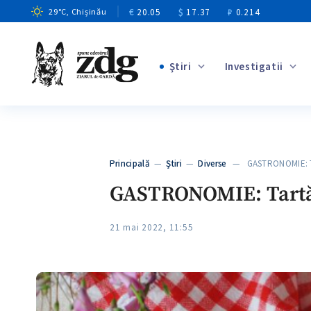
€
20.05
$
17.37
₽
0.214
29
°C
, Chișinău
Ştiri
Investigatii
+4
+1
+12
+12
Principală
—
Ştiri
—
Diverse
— GASTRONOMIE: T
+4
GASTRONOMIE: Tartă 
21 mai 2022, 11:55