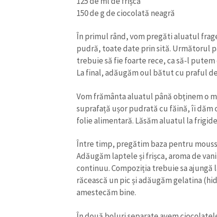
125 de ml de frișcă
Link media
150 de g de ciocolată neagră
În primul rând, vom pregăti aluatul frag
pudră, toate date prin sită. Următorul 
Mesajul știrei
trebuie să fie foarte rece, ca să-l putem
La final, adăugăm oul bătut cu praful de
Vom frământa aluatul până obținem o m
suprafață ușor pudrată cu făină, îi dăm o
folie alimentară. Lăsăm aluatul la frigide
Între timp, pregătim baza pentru mouss
Adăugăm laptele și frișca, aroma de vani
continuu. Compoziția trebuie sa ajungă la
răcească un pic și adăugăm gelatina (hid
amestecăm bine.
În două boluri separate avem ciocolatel