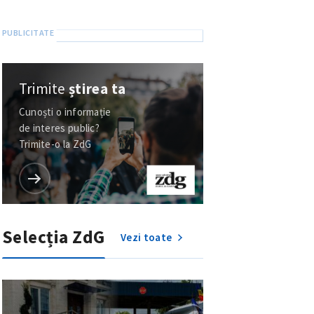
Trimite
știrea ta
Cunoști o informație
de interes public?
Trimite-o la ZdG
Selecția ZdG
Vezi toate