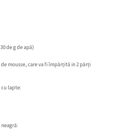
ă
 30 de g de apă)
e mousse, care va fi împărțită in 2 părți
cu lapte:
CONTACT SURSĂ
Sursă anonimă
+ Adaugă titlu
Nume
+ Numele 
 neagră:
+ Încarcă imagine