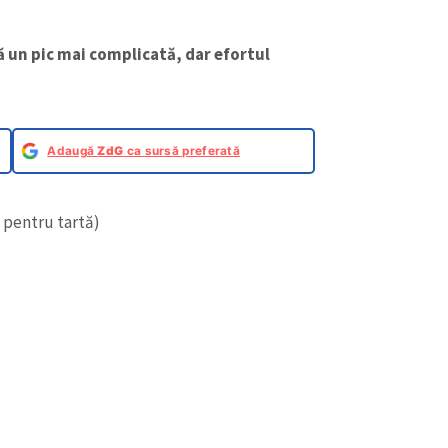
tă un pic mai complicată, dar efortul
Adaugă
ZdG
ca sursă preferată
 pentru tartă)