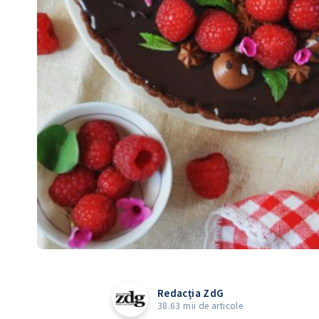
Redacția ZdG
38.63 mii de articole