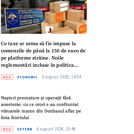
Ce taxe ar urma să fie impuse la
comenzile de până la 150 de euro de
pe platforme străine. Noile
reglementări incluse în politica
fiscală publicată pentru consultări
6 august 2026, 14:54
NOU
ECONOMIC
Nașteri premature și operații fără
anestezie: cu ce orori s-au confruntat
viitoarele mame din Donbasul aflat pe
linia frontului
meu
6 august 2026, 10:46
NOU
EXTERN