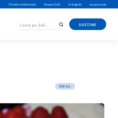
Trimite o informație
Despre ZdG
in English
на русском
SUSȚINE
Caută
Caută
542 viz.