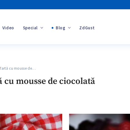
Video
Special
Blog
ZdGust
Banii tăi
artă cu mousse de…
+1
cu mousse de ciocolată