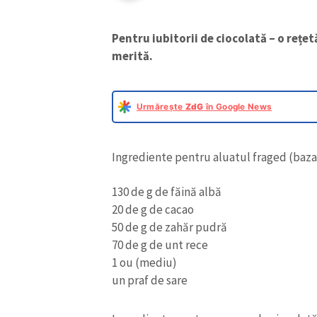
Pentru iubitorii de ciocolată – o rețe
merită.
Urmărește
ZdG
în Google News
Ingrediente pentru aluatul fraged (baza
130 de g de făină albă
20 de g de cacao
50 de g de zahăr pudră
70 de g de unt rece
1 ou (mediu)
un praf de sare