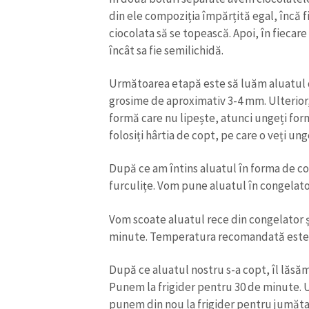
din ele compoziția împărțită egal, încă 
ciocolata să se topească. Apoi, în fieca
încât sa fie semilichidă.
Următoarea etapă este să luăm aluatul di
grosime de aproximativ 3-4 mm. Ulterior,
formă care nu lipește, atunci ungeți for
folosiți hârtia de copt, pe care o veți ung
După ce am întins aluatul în forma de cop
furculițe. Vom pune aluatul în congelato
Vom scoate aluatul rece din congelator ș
minute. Temperatura recomandată este 
După ce aluatul nostru s-a copt, îl lăs
Punem la frigider pentru 30 de minute. 
punem din nou la frigider pentru jumăta