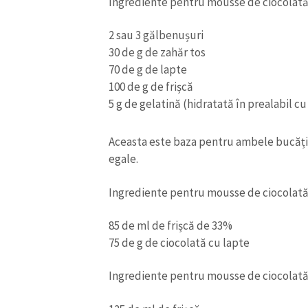
Ingrediente pentru mousse de ciocolat
2 sau 3 gălbenușuri
30 de g de zahăr tos
70 de g de lapte
100 de g de frișcă
5 g de gelatină (hidratată în prealabil cu
Aceasta este baza pentru ambele bucăți d
egale.
Ingrediente pentru mousse de ciocolată 
ȘTIREA MEA
85 de ml de frișcă de 33%
75 de g de ciocolată cu lapte
Titlu știre
Ingrediente pentru mousse de ciocolată
Fotografie