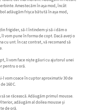
fierbinte. Amestecăm în așa mod, încât
re bol adăugăm frișca bătută în așa mod,
n frigider, să-l întindem și să-i dăm o
 îl vom pune în forma de copt. Dacă aveți o
ma cu unt. În caz contrat, vă recomand să
e.
t, îi vom face niște găuri cu ajutorul unei
r pentru o oră.
i-l vom coace în cuptor aproximativ 30 de
de 160 C.
ăm să se răcească. Adăugăm primul mousse.
Ulterior, adăugăm al doilea mousse și
te de oră.