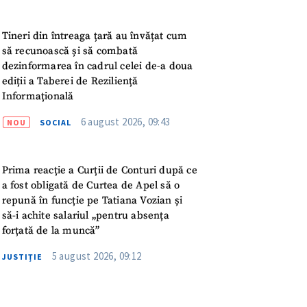
meu
Tineri din întreaga țară au învățat cum
rsonal
să recunoască și să combată
dezinformarea în cadrul celei de-a doua
ord cu
politica de
ediții a Taberei de Reziliență
Informațională
IREA
6 august 2026, 09:43
NOU
SOCIAL
Prima reacție a Curții de Conturi după ce
a fost obligată de Curtea de Apel să o
repună în funcție pe Tatiana Vozian și
să-i achite salariul „pentru absența
forțată de la muncă”
5 august 2026, 09:12
JUSTIȚIE