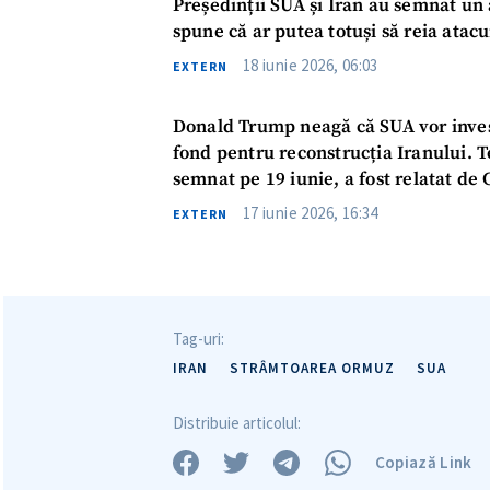
Președinții SUA și Iran au semnat un
Link media
spune că ar putea totuși să reia atacu
18 iunie 2026, 06:03
EXTERN
Donald Trump neagă că SUA vor invest
Mesajul știrei
fond pentru reconstrucția Iranului. T
semnat pe 19 iunie, a fost relatat d
17 iunie 2026, 16:34
EXTERN
Tag-uri:
IRAN
STRÂMTOAREA ORMUZ
SUA
Distribuie articolul:
Copiază Link