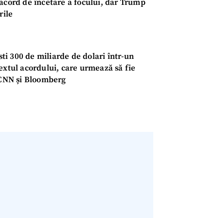
 acord de încetare a focului, dar Trump
Email
+ Emailul 
+ Link media
rile
Telefon
+ Telefon pe
Am citit și sunt de ac
i 300 de miliarde de dolari într-un
+ Mesajul știrei
confidențialitate
.
extul acordului, care urmează să fie
e CNN și Bloomberg
TRIMITE ȘT