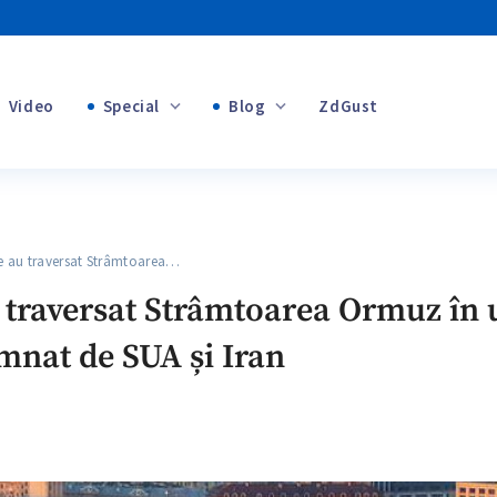
Video
Special
Blog
ZdGust
+1
Banii tăi
+1
 au traversat Strâmtoarea…
+1
u traversat Strâmtoarea Ormuz în
at de SUA și Iran
+1