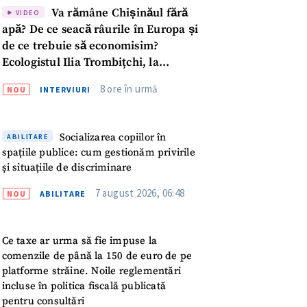
Va rămâne Chișinăul fără
VIDEO
apă? De ce seacă râurile în Europa și
de ce trebuie să economisim?
Ecologistul Ilia Trombițchi, la
Podcast ZdCe
8 ore în urmă
NOU
INTERVIURI
Socializarea copiilor în
ABILITARE
spațiile publice: cum gestionăm privirile
și situațiile de discriminare
7 august 2026, 06:48
NOU
ABILITARE
Ce taxe ar urma să fie impuse la
comenzile de până la 150 de euro de pe
platforme străine. Noile reglementări
meu
incluse în politica fiscală publicată
pentru consultări