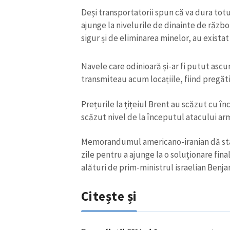
Deși transportatorii spun că va dura tot
ajunge la nivelurile de dinainte de războ
sigur și de eliminarea minelor, au exist
Navele care odinioară și-ar fi putut ascu
transmiteau acum locațiile, fiind pregăt
Prețurile la țițeiul Brent au scăzut cu în
scăzut nivel de la începutul atacului ar
Memorandumul americano-iranian dă star
zile pentru a ajunge la o soluționare fin
ȘTIREA MEA
alături de prim-ministrul israelian Ben
Titlu știre
Citește și
Fotografie