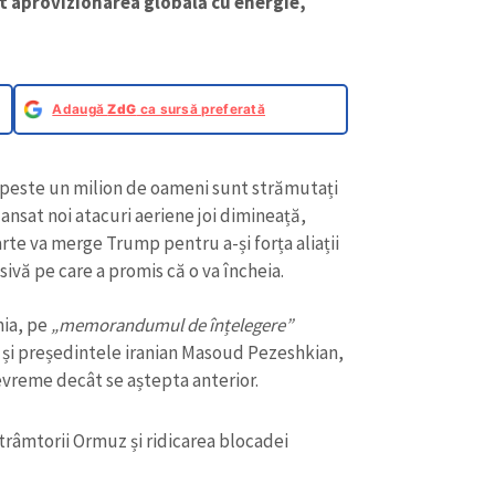
t aprovizionarea globală cu energie,
Adaugă
ZdG
ca sursă preferată
e peste un milion de oameni sunt strămutați
lansat noi atacuri aeriene joi dimineață,
arte va merge Trump pentru a-și forța aliații
ivă pe care a promis că o va încheia.
mia, pe
„memorandumul de înțelegere”
a și președintele iranian Masoud Pezeshkian,
evreme decât se aștepta anterior.
trâmtorii Ormuz și ridicarea blocadei