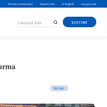
Trimite o informație
Despre ZdG
in English
на русском
SUSȚINE
Caută
Caută
 urma
311 viz.