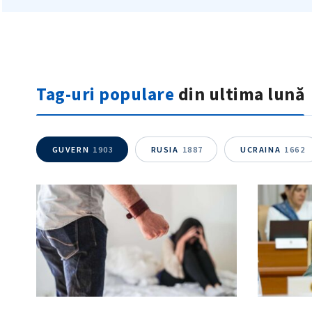
Tag-uri populare
din ultima lună
GUVERN
1903
RUSIA
1887
UCRAINA
1662