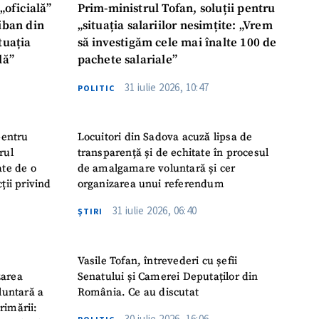
„oficială”
Prim-ministrul Tofan, soluții pentru
liban din
„situația salariilor nesimțite: „Vrem
tuația
să investigăm cele mai înalte 100 de
lă”
pachete salariale”
31 iulie 2026, 10:47
POLITIC
pentru
Locuitori din Sadova acuză lipsa de
rul
transparență și de echitate în procesul
ate de o
de amalgamare voluntară și cer
ții privind
organizarea unui referendum
31 iulie 2026, 06:40
ŞTIRI
Vasile Tofan, întrevederi cu șefii
zarea
Senatului și Camerei Deputaților din
luntară a
România. Ce au discutat
rimării:
30 iulie 2026, 16:06