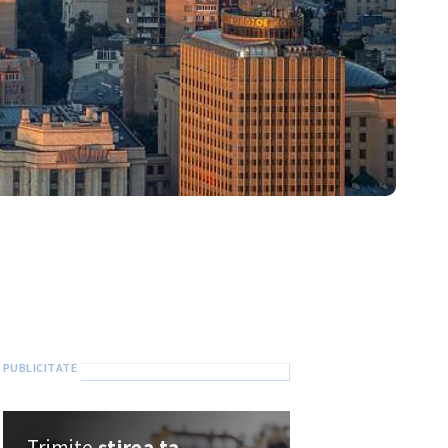
Trimite
știrea ta