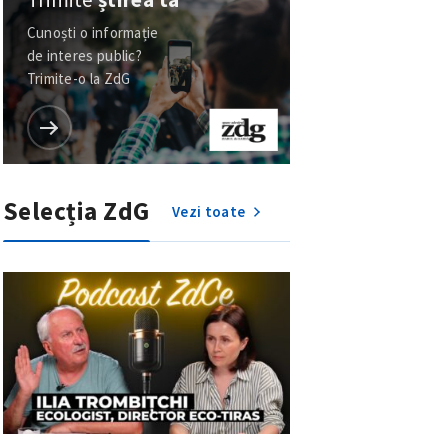
Cunoști o informație
de interes public?
Trimite-o la ZdG
Selecția ZdG
Vezi toate