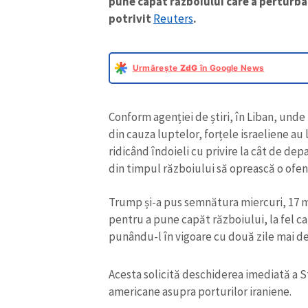
pune capăt războiului care a perturba
potrivit
Reuters
.
Urmărește
ZdG
în Google News
Conform agenției de știri, în Liban, und
din cauza luptelor, forțele israeliene au 
ridicând îndoieli cu privire la cât de dep
din timpul războiului să oprească o ofens
Trump și-a pus semnătura miercuri, 17 
pentru a pune capăt războiului, la fel c
punându-l în vigoare cu două zile mai d
Acesta solicită deschiderea imediată a S
americane asupra porturilor iraniene.