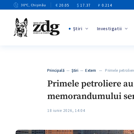
€
20.05
$
17.37
₽
0.214
30
°C
, Chișinău
Ştiri
Investigatii
+3
+1
+9
+4
Principală
—
Ştiri
—
Extern
— Primele petroliere
+5
Primele petroliere a
memorandumului semn
18 iunie 2026, 14:04