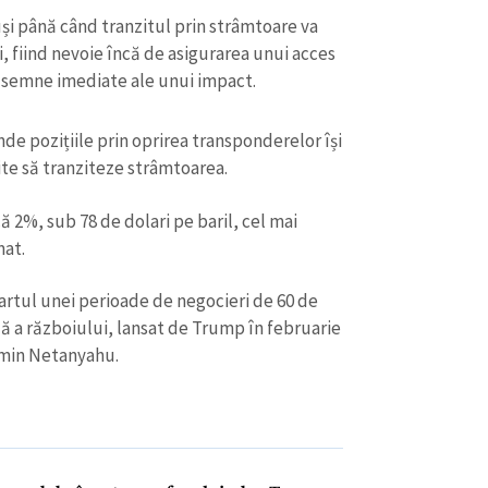
uși până când tranzitul prin strâmtoare va
i, fiind nevoie încă de asigurarea unui acces
at semne imediate ale unui impact.
nde pozițiile prin oprirea transponderelor își
ite să tranziteze strâmtoarea.
că 2%, sub 78 de dolari pe baril, cel mai
mat.
tul unei perioade de negocieri de 60 de
ală a războiului, lansat de Trump în februarie
CONTACT SURSĂ
jamin Netanyahu.
Sursă anonimă
+ Adaugă titlu
Nume
+ Numele 
+ Încarcă imagine