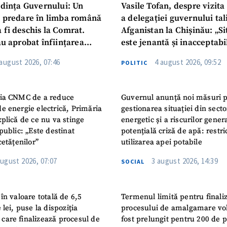
dința Guvernului: Un
Vasile Tofan, despre vizita 
u predare în limba română
a delegației guvernului ta
 fi deschis la Comrat.
Afganistan la Chișinău: „Si
au aprobat înființarea
este jenantă și inacceptabi
i Publice Colegiul Moldo-
 august 2026, 07:46
4 august 2026, 09:52
POLITIC
ep Tayyip Erdogan”
ia CNMC de a reduce
Guvernul anunță noi măsuri 
e energie electrică, Primăria
gestionarea situației din secto
plică de ce nu va stinge
energetic și a riscurilor gener
public: „Este destinat
potențială criză de apă: restric
cetățenilor”
utilizarea apei potabile
august 2026, 07:07
3 august 2026, 14:39
SOCIAL
în valoare totală de 6,5
Termenul limită pentru finali
 lei, puse la dispoziția
procesului de amalgamare vo
or care finalizează procesul de
fost prelungit pentru 200 de p