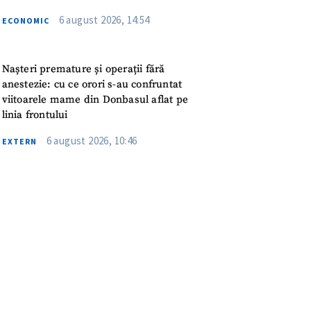
meu
6 august 2026, 14:54
ECONOMIC
rsonal
Nașteri premature și operații fără
ord cu
politica de
anestezie: cu ce orori s-au confruntat
viitoarele mame din Donbasul aflat pe
linia frontului
IREA
6 august 2026, 10:46
EXTERN