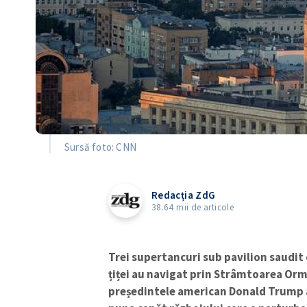
Sursă foto: CNN
Redacția ZdG
38.64 mii de articole
Trei supertancuri sub pavilion saudit 
țiței au navigat prin Strâmtoarea Ormu
președintele american Donald Trump a