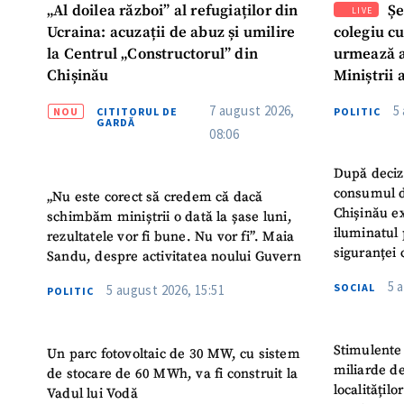
„Al doilea război” al refugiaților din
Șe
LIVE
Ucraina: acuzații de abuz și umilire
colegiu c
la Centrul „Constructorul” din
urmează a
Chișinău
Miniștrii 
Instituție
7 august 2026,
5
NOU
CITITORUL DE
POLITIC
Turc „Rec
GARDĂ
08:06
După deciz
consumul d
„Nu este corect să credem că dacă
Chișinău ex
schimbăm miniștrii o dată la șase luni,
iluminatul 
rezultatele vor fi bune. Nu vor fi”. Maia
siguranței 
Sandu, despre activitatea noului Guvern
5 
SOCIAL
5 august 2026, 15:51
POLITIC
Stimulente 
Un parc fotovoltaic de 30 MW, cu sistem
miliarde de
de stocare de 60 MWh, va fi construit la
localitățil
Vadul lui Vodă