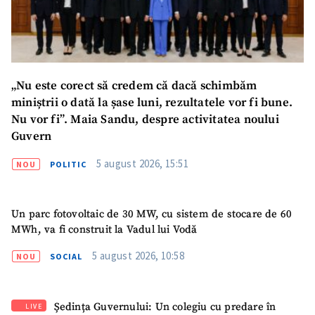
Mesajul știrei
+ Mesajul știrei
CONTACT SURSĂ
Sursă anonimă
„Nu este corect să credem că dacă schimbăm
miniștrii o dată la șase luni, rezultatele vor fi bune.
Nume
+ Numele meu
Nu vor fi”. Maia Sandu, despre activitatea noului
Guvern
Email
+ Emailul meu
5 august 2026, 15:51
NOU
POLITIC
Telefon
+ Telefon personal
Un parc fotovoltaic de 30 MW, cu sistem de stocare de 60
Am citit și sunt de
MWh, va fi construit la Vadul lui Vodă
acord cu
politica de
confidențialitate
.
5 august 2026, 10:58
NOU
SOCIAL
TRIMITE ȘTIREA
Ședința Guvernului: Un colegiu cu predare în
LIVE