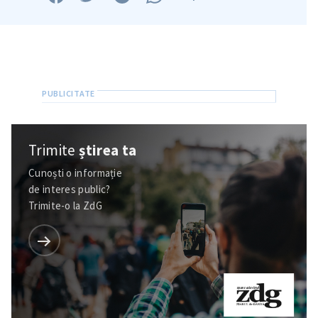
Trimite
știrea ta
Cunoști o informație
de interes public?
Trimite-o la ZdG
Trimite o informație
Despre ZdG
in English
на русском