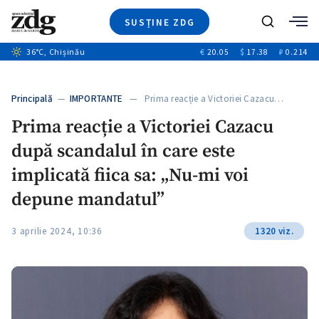
SUSȚINE ZDG
+6
Caută
+3
36
°C
, Chișinău
€
20.05
$
17.38
₽
0.214
Ştiri
+11
+4
Investigatii
Banii tăi
+6
Principală
—
IMPORTANTE
— Prima reacție a Victoriei Cazacu…
Video
Prima reacție a Victoriei Cazacu
Special
după scandalul în care este
Blog
+1
ZdGust
implicată fiica sa: „Nu-mi voi
depune mandatul”
3 aprilie 2024, 10:36
1320 viz.