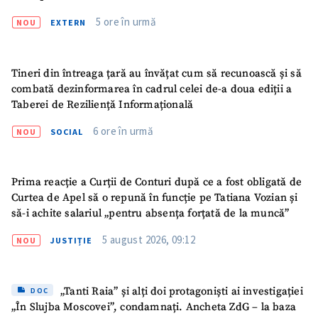
5 ore în urmă
NOU
EXTERN
Tineri din întreaga țară au învățat cum să recunoască și să
combată dezinformarea în cadrul celei de-a doua ediții a
Taberei de Reziliență Informațională
6 ore în urmă
NOU
SOCIAL
Prima reacție a Curții de Conturi după ce a fost obligată de
Curtea de Apel să o repună în funcție pe Tatiana Vozian și
să-i achite salariul „pentru absența forțată de la muncă”
5 august 2026, 09:12
NOU
JUSTIȚIE
„Tanti Raia” și alți doi protagoniști ai investigației
DOC
„În Slujba Moscovei”, condamnați. Ancheta ZdG – la baza