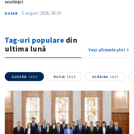
sentinței
5 august 2026, 06:36
DOSAR
Tag-uri populare
din
ultima lună
Vezi ultimele știri
ȘTIREA MEA
Titlu știre
+ Adaugă titlu
GUVERN
1902
RUSIA
1886
UCRAINA
1661
Fotografie
+ Încarcă imagine
Link media
+ Link media