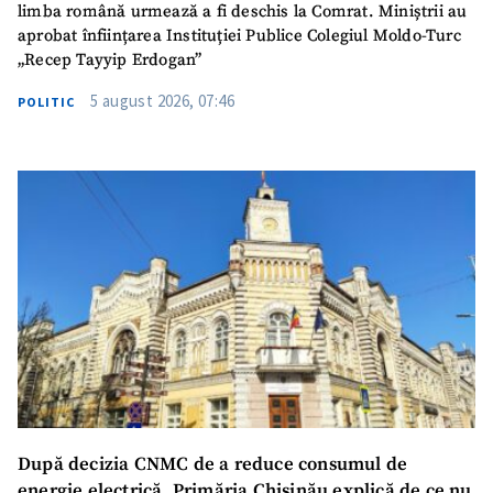
limba română urmează a fi deschis la Comrat. Miniștrii au
aprobat înființarea Instituției Publice Colegiul Moldo-Turc
„Recep Tayyip Erdogan”
5 august 2026, 07:46
POLITIC
SUSȚINE
După decizia CNMC de a reduce consumul de
energie electrică, Primăria Chișinău explică de ce nu