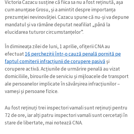
Victoria Cazacu susține că fiica sa nu a fost reținută, așa
cum anunțase Grosu, și a amintit despre importanța
prezumției nevinovăției. Cazacu spune că nu-și va depune
mandatul și va rămâne deputat neafiliat „până la
elucidarea tuturor circumstanțelor”.
În dimineața zilei de luni, 1 aprilie, ofițerii CNA au
efectuat
16 percheziții într-o cauză penală pornită pe
faptul comiterii infracțiunii de corupere pasivă
şi
corupere activă. Acțiunile de urmărire penală au vizat
domiciliile, birourile de serviciu și mijloacele de transport
ale persoanelor implicate în săvârșirea infracțiunilor –
vameși și persoane fizice.
Au fost reținuți trei inspectori vamali sunt reținuți pentru
72 de ore, iar alți patru inspectori vamali sunt cercetați în
stare de libertate, mai notează CNA.