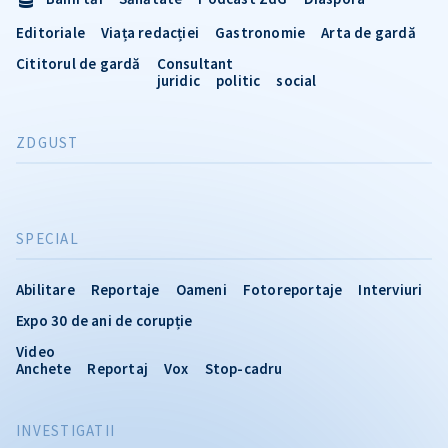
Editoriale
Viața redacției
Gastronomie
Arta de gardă
Cititorul de gardă
Consultant
juridic
politic
social
ZDGUST
SPECIAL
Abilitare
Reportaje
Oameni
Fotoreportaje
Interviuri
Expo 30 de ani de corupție
Video
Anchete
Reportaj
Vox
Stop-cadru
INVESTIGATII