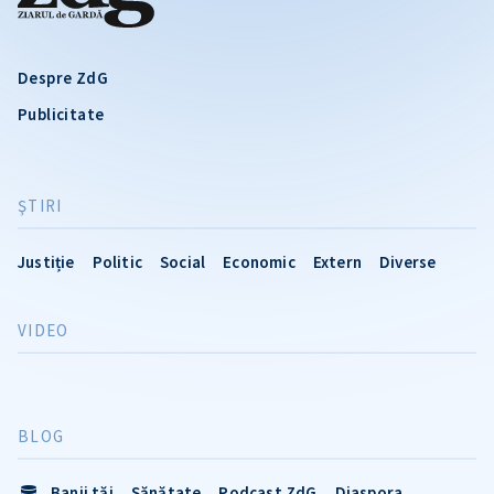
Despre ZdG
Publicitate
ŞTIRI
Justiție
Politic
Social
Economic
Extern
Diverse
VIDEO
BLOG
Banii tăi
Sănătate
Podcast ZdG
Diaspora