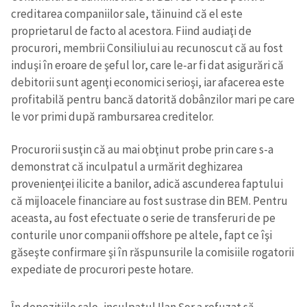
creditarea companiilor sale, tăinuind că el este
proprietarul de facto al acestora. Fiind audiaţi de
procurori, membrii Consiliului au recunoscut că au fost
induşi în eroare de şeful lor, care le-ar fi dat asigurări că
debitorii sunt agenţi economici serioşi, iar afacerea este
profitabilă pentru bancă datorită dobânzilor mari pe care
le vor primi după rambursarea creditelor.
Procurorii susţin că au mai obţinut probe prin care s-a
demonstrat că inculpatul a urmărit deghizarea
provenienţei ilicite a banilor, adică ascunderea faptului
că mijloacele financiare au fost sustrase din BEM. Pentru
aceasta, au fost efectuate o serie de transferuri de pe
conturile unor companii offshore pe altele, fapt ce îşi
găseşte confirmare şi în răspunsurile la comisiile rogatorii
expediate de procurori peste hotare.
În depoziţiile sale, inculpatul Ilan Şor a refuzat să