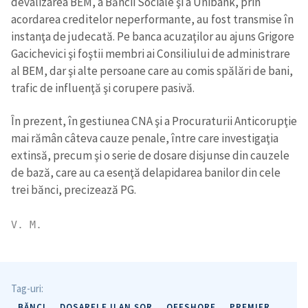
devalizarea BEM, a Băncii Sociale şi a Unibank, prin
acordarea creditelor neperformante, au fost transmise în
instanţa de judecată. Pe banca acuzaţilor au ajuns Grigore
Gacichevici şi foştii membri ai Consiliului de administrare
al BEM, dar şi alte persoane care au comis spălări de bani,
trafic de influenţă şi corupere pasivă.
În prezent, în gestiunea CNA şi a Procuraturii Anticorupţie
mai rămân câteva cauze penale, între care investigaţia
extinsă, precum şi o serie de dosare disjunse din cauzele
de bază, care au ca esenţă delapidarea banilor din cele
trei bănci, precizează PG.
V. M.
Tag-uri:
BĂNCI
DOSARELE ILAN ȘOR
OFFSHORE
PREMIER