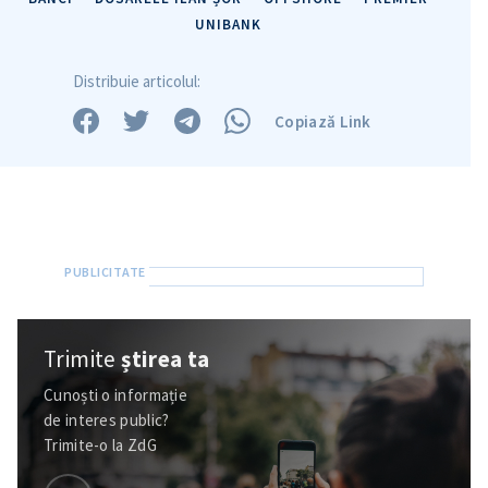
UNIBANK
Distribuie articolul:
Copiază Link
Trimite
știrea ta
Cunoști o informație
de interes public?
Trimite-o la ZdG