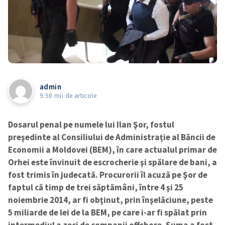
admin
9.58 mii de articole
Dosarul penal pe numele lui Ilan Şor, fostul
preşedinte al Consiliului de Administraţie al Băncii de
Economii a Moldovei (BEM), în care actualul primar de
Orhei este învinuit de escrocherie şi spălare de bani, a
fost trimis în judecată. Procurorii îl acuză pe Şor de
faptul că timp de trei săptămâni, între 4 şi 25
noiembrie 2014, ar fi obţinut, prin înşelăciune, peste
5 miliarde de lei de la BEM, pe care i-ar fi spălat prin
intermediul a zeci de companii offshore. Suma a fost