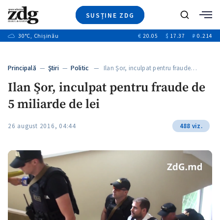
SUSȚINE ZDG
+3
Caută
+1
30
°C
, Chișinău
€
20.05
$
17.37
₽
0.214
Ştiri
+9
+4
Investigatii
Banii tăi
+1
+5
Principală
—
Ştiri
—
Politic
— Ilan Şor, inculpat pentru fraude…
Video
+1
Ilan Şor, inculpat pentru fraude de
Special
5 miliarde de lei
Blog
+1
ZdGust
26 august 2016, 04:44
488 viz.
+1