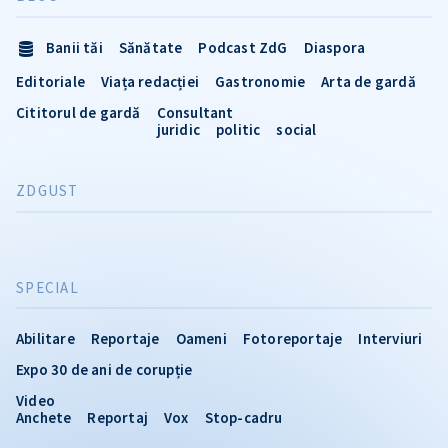
Banii tăi
Sănătate
Podcast ZdG
Diaspora
Editoriale
Viața redacției
Gastronomie
Arta de gardă
Cititorul de gardă
Consultant
juridic
politic
social
ZDGUST
SPECIAL
Abilitare
Reportaje
Oameni
Fotoreportaje
Interviuri
Expo 30 de ani de corupție
Video
Anchete
Reportaj
Vox
Stop-cadru