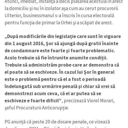
Atunci, imediat, instanţa a decis plasarea acestuia în arest
la domiciliu şi nu în izolator aşa cum au cerut procurorii.
Ulterior, businessmanul s-a înscris în cursa electorală
pentru funcţia de primar la Orhei şi a scăpat de arest.
„După modificările din legislaţie care sunt în vigoare
din 1 august 2016, Şor să ajungă după gratii înainte
de condamnare este foarte şi foarte problematic.
Acolo trebuie să fie întrunite anumite condiţii.
Trebuie să administrăm probe care ar demonstra că
el poate să se eschiveze. În cazul lui Şor în general
Trimite o informație
Despre ZdG
este o problemă pentru că el a fost o perioadă
in English
на русском
îndelungată sub urmărire penală şi chiar să vrei să
demonstrezi acum ceva, că el ar putea să se
eschiveze e foarte dificil”
, precizează Viorel Morari,
şeful Procuraturii Anticorupţie.
PG anunţă că peste 20 de dosare penale, ce vizează