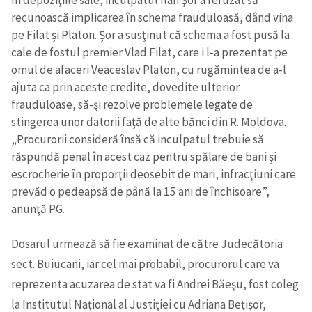
recunoască implicarea în schema frauduloasă, dând vina
pe Filat şi Platon. Şor a susţinut că schema a fost pusă la
cale de fostul premier Vlad Filat, care i l-a prezentat pe
omul de afaceri Veaceslav Platon, cu rugămintea de a-l
ajuta ca prin aceste credite, dovedite ulterior
frauduloase, să-şi rezolve problemele legate de
stingerea unor datorii faţă de alte bănci din R. Moldova.
„Procurorii consideră însă că inculpatul trebuie să
răspundă penal în acest caz pentru spălare de bani şi
escrocherie în proporţii deosebit de mari, infracţiuni care
prevăd o pedeapsă de până la 15 ani de închisoare”,
anunţă PG.
Dosarul urmează să fie examinat de către Judecătoria
sect. Buiucani, iar cel mai probabil, procurorul care va
reprezenta acuzarea de stat va fi Andrei Băeşu, fost coleg
la Institutul Naţional al Justiţiei cu Adriana Beţişor,