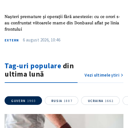
Email
+ Emailul meu
Nașteri premature și operații fără anestezie: cu ce orori s-
Telefon
+ Telefon personal
au confruntat viitoarele mame din Donbasul aflat pe linia
frontului
Am citit și sunt de
acord cu
politica de
6 august 2026, 10:46
EXTERN
confidențialitate
.
TRIMITE ȘTIREA
Tag-uri populare
din
ultima lună
Vezi ultimele știri
GUVERN
1903
RUSIA
1887
UCRAINA
1662