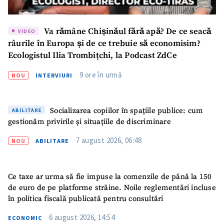
ȘTIREA MEA
Titlu știre
+ Adaugă titlu
Va rămâne Chișinăul fără apă? De ce seacă
VIDEO
râurile în Europa și de ce trebuie să economisim?
Fotografie
+ Încarcă imagine
Ecologistul Ilia Trombițchi, la Podcast ZdCe
9 ore în urmă
NOU
INTERVIURI
Link media
+ Link media
Socializarea copiilor în spațiile publice: cum
ABILITARE
gestionăm privirile și situațiile de discriminare
Mesajul știrei
+ Mesajul știrei
7 august 2026, 06:48
NOU
ABILITARE
CONTACT SURSĂ
Ce taxe ar urma să fie impuse la comenzile de până la 150
Sursă anonimă
de euro de pe platforme străine. Noile reglementări incluse
în politica fiscală publicată pentru consultări
Nume
+ Numele meu
6 august 2026, 14:54
ECONOMIC