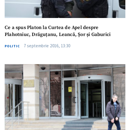
Ce a spus Platon la Curtea de Apel despre
Plahotniuc, Drăguțanu, Leancă, Șor și Gaburici
7 septembrie 2016, 13:30
POLITIC