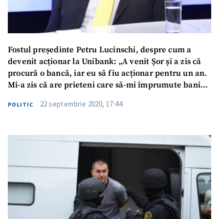
Fostul președinte Petru Lucinschi, despre cum a
devenit acționar la Unibank: „A venit Șor și a zis că
procură o bancă, iar eu să fiu acționar pentru un an.
Mi-a zis că are prieteni care să-mi împrumute bani
pentru a cumpăra acțiunile”
22 septembrie 2020, 17:44
POLITIC