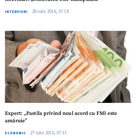
28 iulie 2016, 07:19
INTERVIURI
ȘTIREA MEA
Titlu știre
+ Adaugă titlu
Fotografie
+ Încarcă imagine
Expert: „Pastila privind noul acord cu FMI este
Link media
+ Link media
amăruie”
27 iulie 2016, 07:31
ECONOMIC