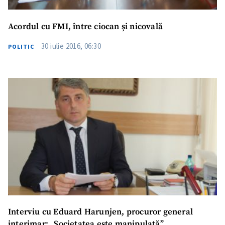
Acordul cu FMI, între ciocan și nicovală
30 iulie 2016, 06:30
POLITIC
Interviu cu Eduard Harunjen, procuror general
interimar: „Societatea este manipulată”