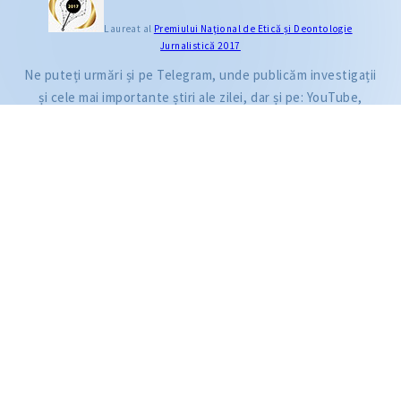
CITEȘTE
Laureat al
Premiului Naţional de Etică și Deontologie
Jurnalistică 2017
Citește articolul
Ne puteți urmări și pe Telegram, unde publicăm investigații
și cele mai importante știri ale zilei, dar și pe: YouTube,
Facebook, Instagram și TikTok.
ZdG este membru al rețelei globale a jurnaliștilor de investigație (GIJN).
2004—2026 © Ziarul de Gardă.
Toate drepturile rezervate.
Dezvoltat de
SENSMEDIA