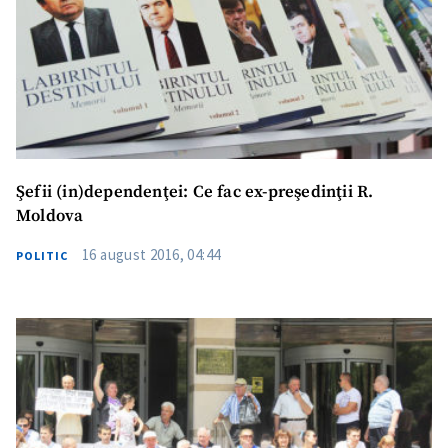
Trimite o informație
Despre ZdG
in English
на русском
Şefii (in)dependenţei: Ce fac ex-preşedinţii R.
Moldova
16 august 2016, 04:44
POLITIC