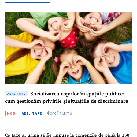
Socializarea copiilor în spațiile publice:
ABILITARE
SUSȚINE
cum gestionăm privirile și situațiile de discriminare
4 ore în urmă
NOU
ABILITARE
Ce taxe ar urma să fie impuse la comenzile de până la 150