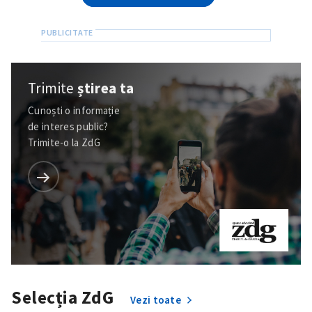
Trimite
știrea ta
Cunoști o informație
de interes public?
Trimite-o la ZdG
Selecția ZdG
Vezi toate