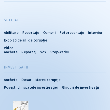
SPECIAL
Abilitare
Reportaje
Oameni
Fotoreportaje
Interviuri
Expo 30 de ani de corupție
Video
Anchete
Reportaj
Vox
Stop-cadru
INVESTIGATII
Ancheta
Dosar
Marea corupție
Povești din spatele investigației
Ghiduri de investigații