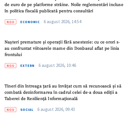
de euro de pe platforme străine. Noile reglementări incluse
în politica fiscală publicată pentru consultări
6 august 2026, 14:54
NOU
ECONOMIC
Nașteri premature și operații fără anestezie: cu ce orori s-
au confruntat viitoarele mame din Donbasul aflat pe linia
frontului
6 august 2026, 10:46
NOU
EXTERN
Tineri din întreaga țară au învățat cum să recunoască și să
combată dezinformarea în cadrul celei de-a doua ediții a
Taberei de Reziliență Informațională
6 august 2026, 09:43
NOU
SOCIAL