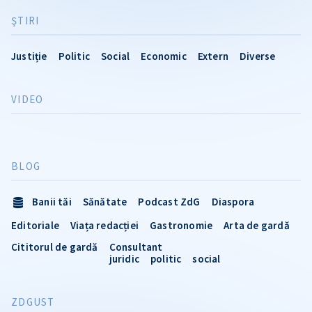
ŞTIRI
Justiție
Politic
Social
Economic
Extern
Diverse
VIDEO
BLOG
Banii tăi
Sănătate
Podcast ZdG
Diaspora
Editoriale
Viața redacției
Gastronomie
Arta de gardă
Cititorul de gardă
Consultant
juridic
politic
social
ZDGUST