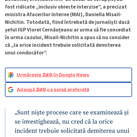
fost ridicate „inclusiv obiecte interzise”, a precizat
ministra Afacerilor Interne (MAI), Daniella Misail-
Nichitin. Totodată, fiind întrebată de jurnaliști dacă
șeful IGP Viorel Cernăuțeanu ar urma să fie concediat
în urma cazului, Misail-Nichitin a spus că nu consider
că „la orice incident trebuie solicitată demiterea
unui conducător”.
Urmărește
ZdG
în Google News
Adaugă
ZdG
ca sursă preferată
„Sunt niște procese care se examinează și
se investighează, nu cred că la orice
incident trebuie solicitată demiterea unui