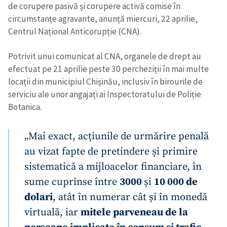
de corupere pasivă și corupere activă comise în
circumstanțe agravante, anunță miercuri, 22 aprilie,
Centrul Național Anticorupție (CNA).
Potrivit unui comunicat al CNA, organele de drept au
efectuat pe 21 aprilie peste 30 percheziții în mai multe
locații din municipiul Chișinău, inclusiv în birourile de
serviciu ale unor angajați ai Inspectoratului de Poliție
Botanica.
„Mai exact, acțiunile de urmărire penală
au vizat fapte de pretindere și primire
sistematică a mijloacelor financiare, în
sume cuprinse între
3000
și
10 000 de
dolari
, atât în numerar cât și în monedă
virtuală, iar
mitele parveneau de la