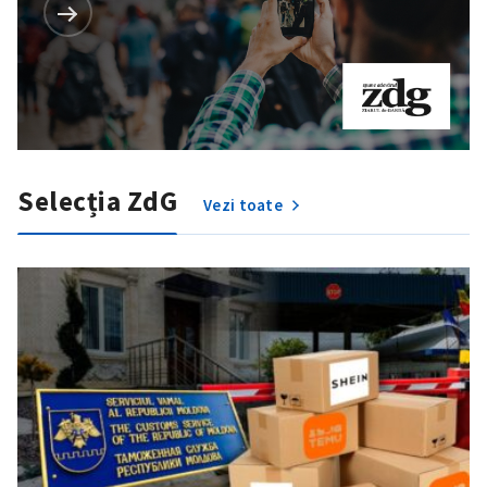
Selecția ZdG
Vezi toate