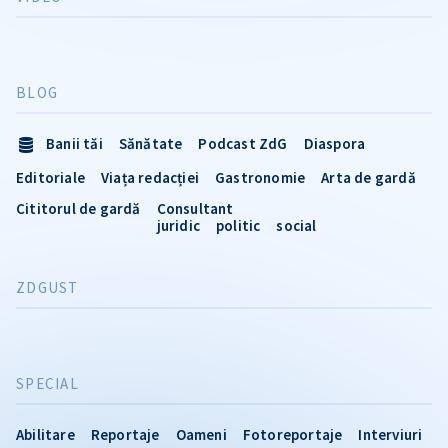
BLOG
Banii tăi
Sănătate
Podcast ZdG
Diaspora
Editoriale
Viața redacției
Gastronomie
Arta de gardă
Cititorul de gardă
Consultant
juridic
politic
social
ZDGUST
SPECIAL
Abilitare
Reportaje
Oameni
Fotoreportaje
Interviuri