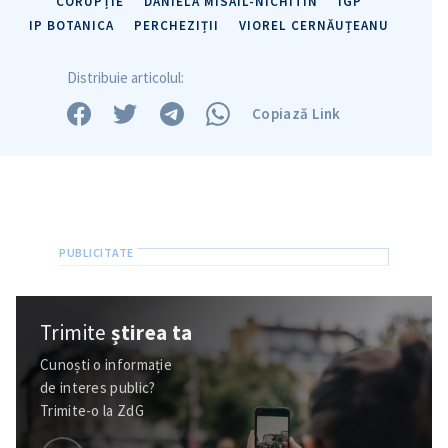
CORUPȚIE
DANIELA MISAIL-NICHITIN
IGP
IP BOTANICA
PERCHEZIȚII
VIOREL CERNĂUȚEANU
Distribuie articolul:
Copiază Link
Trimite
știrea ta
Cunoști o informație
de interes public?
Trimite-o la ZdG