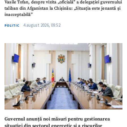
Vasile Tofan, despre vizita „oficială” a delegației guvernului
taliban din Afganistan la Chișinău: „Situația este jenantă și
inacceptabilă”
4 august 2026, 09:52
POLITIC
Guvernul anunță noi măsuri pentru gestionarea
situației din sectorul energetic și a riscurilor