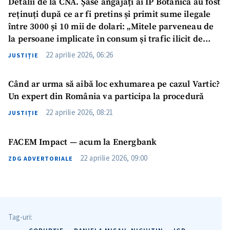
Detalii de la CNA. Șase angajați ai IP Botanica au fost
reținuți după ce ar fi pretins și primit sume ilegale
între 3000 și 10 mii de dolari: „Mitele parveneau de
la persoane implicate în consum și trafic ilicit de
droguri”
22 aprilie 2026, 06:26
JUSTIȚIE
Când ar urma să aibă loc exhumarea pe cazul Vartic?
Trimite o informație
Despre ZdG
Un expert din România va participa la procedură
in English
на русском
22 aprilie 2026, 08:21
JUSTIȚIE
FACEM Impact — acum la Energbank
22 aprilie 2026, 09:00
ZDG ADVERTORIALE
Tag-uri: