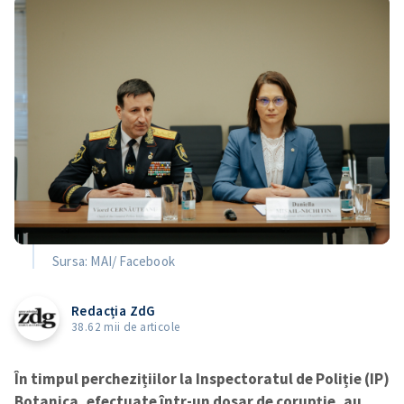
Sursa: MAI/ Facebook
Redacția ZdG
38.62 mii de articole
În timpul perchezițiilor la Inspectoratul de Poliție (IP)
Botanica, efectuate într-un dosar de corupție, au