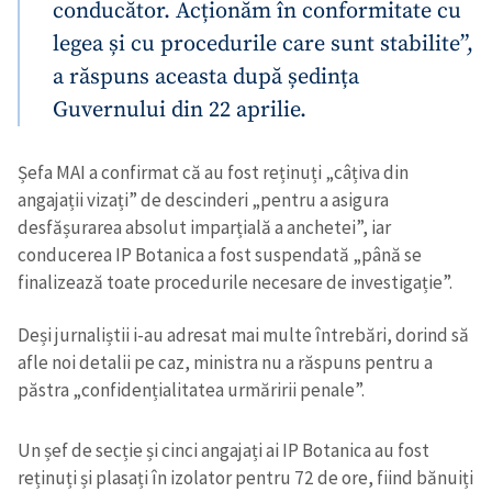
conducător. Acționăm în conformitate cu
legea și cu procedurile care sunt stabilite”,
a răspuns aceasta după ședința
Guvernului din 22 aprilie.
Șefa MAI a confirmat că au fost reținuți „câțiva din
angajații vizați” de descinderi „pentru a asigura
desfășurarea absolut imparțială a anchetei”, iar
conducerea IP Botanica a fost suspendată „până se
finalizează toate procedurile necesare de investigație”.
Deși jurnaliștii i-au adresat mai multe întrebări, dorind să
afle noi detalii pe caz, ministra nu a răspuns pentru a
păstra „confidențialitatea urmăririi penale”.
Un șef de secție și cinci angajați ai IP Botanica au fost
reținuți și plasați în izolator pentru 72 de ore, fiind bănuiți