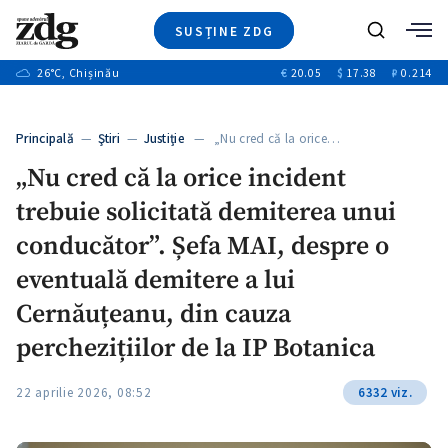
SUSȚINE ZDG
+4
Caută
+1
26
°C
, Chișinău
€
20.05
$
17.38
₽
0.214
Ştiri
+13
+10
Investigatii
Banii tăi
+3
Principală
—
Ştiri
—
Justiție
— „Nu cred că la orice…
Video
„Nu cred că la orice incident
Special
trebuie solicitată demiterea unui
Blog
+1
ZdGust
conducător”. Șefa MAI, despre o
eventuală demitere a lui
Cernăuțeanu, din cauza
perchezițiilor de la IP Botanica
22 aprilie 2026, 08:52
6332 viz.