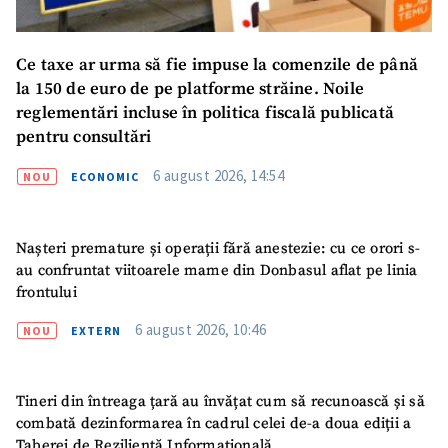
Ce taxe ar urma să fie impuse la comenzile de până
la 150 de euro de pe platforme străine. Noile
reglementări incluse în politica fiscală publicată
pentru consultări
6 august 2026, 14:54
NOU
ECONOMIC
Nașteri premature și operații fără anestezie: cu ce orori s-
au confruntat viitoarele mame din Donbasul aflat pe linia
ȘTIREA MEA
frontului
Titlu știre
+ Adaugă titlu
6 august 2026, 10:46
NOU
EXTERN
Fotografie
+ Încarcă imagine
Tineri din întreaga țară au învățat cum să recunoască și să
combată dezinformarea în cadrul celei de-a doua ediții a
Link media
+ Link media
Taberei de Reziliență Informațională