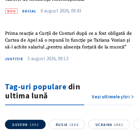
6 august 2026, 09:43
NOU
SOCIAL
Mesajul știrei
+ Mesajul știrei
Prima reacție a Curții de Conturi după ce a fost obligată de
Curtea de Apel să o repună în funcție pe Tatiana Vozian și
CONTACT SURSĂ
să-i achite salariul „pentru absența forțată de la muncă”
Sursă anonimă
5 august 2026, 09:12
JUSTIȚIE
Nume
+ Numele meu
Tag-uri populare
din
Email
+ Emailul meu
ultima lună
Vezi ultimele știri
Telefon
+ Telefon personal
Am citit și sunt de
GUVERN
1902
RUSIA
1886
UCRAINA
1661
acord cu
politica de
confidențialitate
.