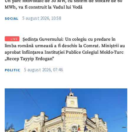
Un parc fotovoltaic de 30 MW, cu sistem de stocare de 60
MWh, va fi construit la Vadul lui Vodă
5 august 2026, 10:58
SOCIAL
SUSȚINE
Ședința Guvernului: Un colegiu cu predare în
LIVE
limba română urmează a fi deschis la Comrat. Miniștrii au
aprobat înființarea Instituției Publice Colegiul Moldo-Turc
„Recep Tayyip Erdogan”
5 august 2026, 07:46
POLITIC