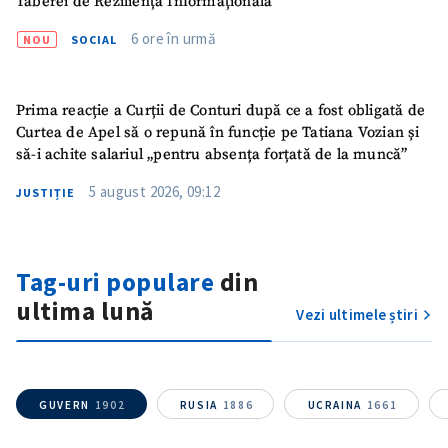
Taberei de Reziliență Informațională
6 ore în urmă
NOU
SOCIAL
SUSȚINE
Prima reacție a Curții de Conturi după ce a fost obligată de
Curtea de Apel să o repună în funcție pe Tatiana Vozian și
să-i achite salariul „pentru absența forțată de la muncă”
5 august 2026, 09:12
JUSTIȚIE
Tag-uri populare
din
ultima lună
Vezi ultimele știri
GUVERN
1902
RUSIA
1886
UCRAINA
1661