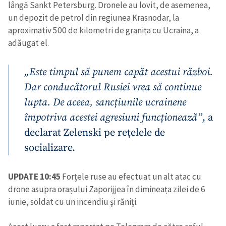
lângă Sankt Petersburg. Dronele au lovit, de asemenea,
un depozit de petrol din regiunea Krasnodar, la
aproximativ 500 de kilometri de granița cu Ucraina, a
adăugat el.
„Este timpul să punem capăt acestui război.
Dar conducătorul Rusiei vrea să continue
lupta. De aceea, sancțiunile ucrainene
împotriva acestei agresiuni funcționează”
, a
declarat Zelenski pe rețelele de
socializare.
UPDATE 10:45
Forțele ruse au efectuat un alt atac cu
drone asupra orașului Zaporijjea în dimineața zilei de 6
iunie, soldat cu un incendiu și răniți.