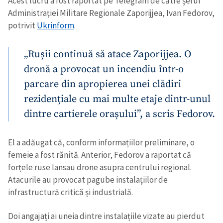
Acest lucru a fost raportat pe Telegram de către șeful
Administrației Militare Regionale Zaporijjea, Ivan Fedorov,
potrivit
Ukrinform
.
„Rușii continuă să atace Zaporijjea. O
dronă a provocat un incendiu într-o
parcare din apropierea unei clădiri
rezidențiale cu mai multe etaje dintr-unul
dintre cartierele orașului”, a scris Fedorov.
El a adăugat că, conform informațiilor preliminare, o
femeie a fost rănită. Anterior, Fedorov a raportat că
forțele ruse lansau drone asupra centrului regional.
Atacurile au provocat pagube instalațiilor de
infrastructură critică și industrială.
Doi angajați ai uneia dintre instalațiile vizate au pierdut