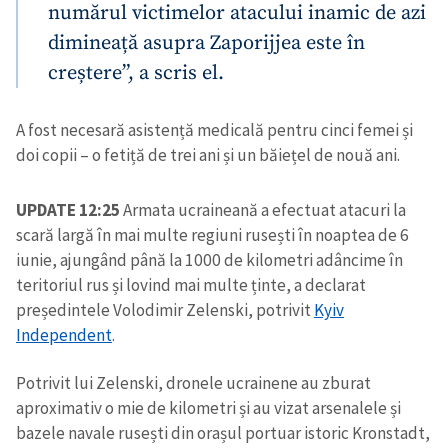
numărul victimelor atacului inamic de azi
dimineață asupra Zaporijjea este în
creștere”, a scris el.
A fost necesară asistență medicală pentru cinci femei și
doi copii – o fetiță de trei ani și un băiețel de nouă ani.
UPDATE 12:25
Armata ucraineană a efectuat atacuri la
scară largă în mai multe regiuni rusești în noaptea de 6
iunie, ajungând până la 1000 de kilometri adâncime în
teritoriul rus și lovind mai multe ținte, a declarat
președintele Volodimir Zelenski, potrivit
Kyiv
Independent
.
Potrivit lui Zelenski, dronele ucrainene au zburat
aproximativ o mie de kilometri și au vizat arsenalele și
bazele navale rusești din orașul portuar istoric Kronstadt,