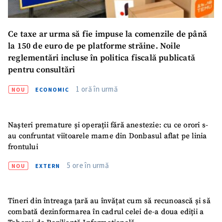
Ce taxe ar urma să fie impuse la comenzile de până
la 150 de euro de pe platforme străine. Noile
reglementări incluse în politica fiscală publicată
pentru consultări
1 oră în urmă
NOU
ECONOMIC
Nașteri premature și operații fără anestezie: cu ce orori s-
au confruntat viitoarele mame din Donbasul aflat pe linia
frontului
5 ore în urmă
NOU
EXTERN
Tineri din întreaga țară au învățat cum să recunoască și să
combată dezinformarea în cadrul celei de-a doua ediții a