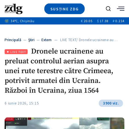
SUSȚINE ZDG
+4
Caută
+1
34
°C
, Chișinău
€
20.05
$
17.38
₽
0.214
Ştiri
+10
+7
Investigatii
Banii tăi
+5
Principală
—
Ştiri
—
Extern
— LIVE TEXT/ Dronele ucrainene au…
Video
Dronele ucrainene au
Special
LIVE TEXT
preluat controlul aerian asupra
Blog
+1
ZdGust
unei rute terestre către Crimeea,
potrivit armatei din Ucraina.
Război în Ucraina, ziua 1564
6 iunie 2026, 15:15
3900 viz.