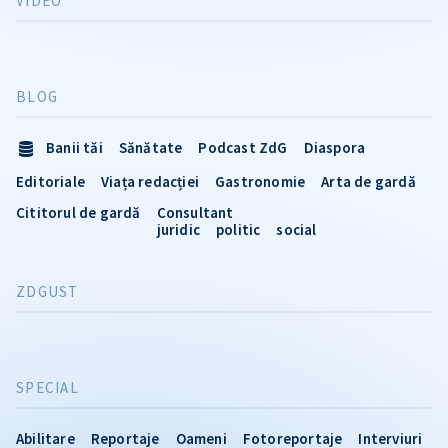
VIDEO
BLOG
Banii tăi
Sănătate
Podcast ZdG
Diaspora
Editoriale
Viața redacției
Gastronomie
Arta de gardă
Cititorul de gardă
Consultant
juridic
politic
social
ZDGUST
SPECIAL
Abilitare
Reportaje
Oameni
Fotoreportaje
Interviuri