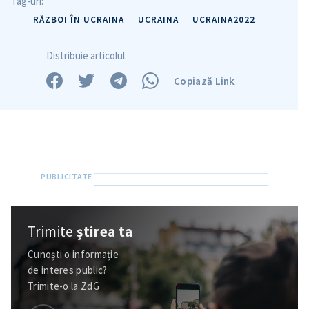
Tag-uri:
RĂZBOI ÎN UCRAINA
UCRAINA
UCRAINA2022
ȘTIREA MEA
Distribuie articolul:
Titlu știre
+ Adaugă titlu
Copiază Link
Fotografie
+ Încarcă imagine
Link media
+ Link media
Mesajul știrei
+ Mesajul știrei
Trimite
știrea ta
Cunoști o informație
CONTACT SURSĂ
de interes public?
Sursă anonimă
Trimite-o la ZdG