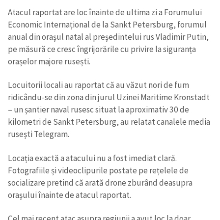
Atacul raportat are loc înainte de ultima zi a Forumului
Economic Internațional de la Sankt Petersburg, forumul
anual din orașul natal al președintelui rus Vladimir Putin,
pe măsură ce cresc îngrijorările cu privire la siguranța
orașelor majore rusești.
Locuitorii locali au raportat că au văzut nori de fum
ridicându-se din zona din jurul Uzinei Maritime Kronstadt
– un șantier naval rusesc situat la aproximativ 30 de
kilometri de Sankt Petersburg, au relatat canalele media
rusești Telegram.
Locația exactă a atacului nu a fost imediat clară.
Fotografiile și videoclipurile postate pe rețelele de
socializare pretind că arată drone zburând deasupra
orașului înainte de atacul raportat.
Cel mai recent atac asupra regiunii a avut loc la doar