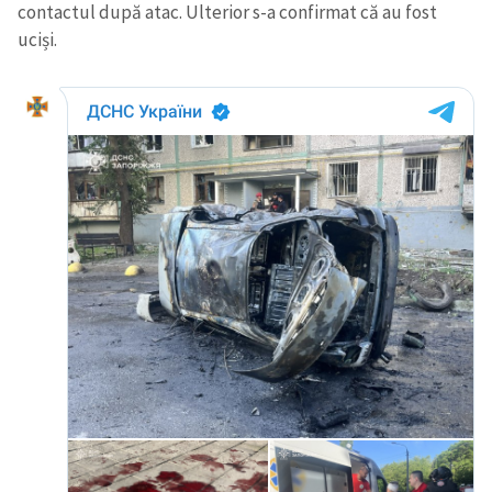
contactul după atac. Ulterior s-a confirmat că au fost
uciși.
Trimite o informație
Despre ZdG
in English
на русском