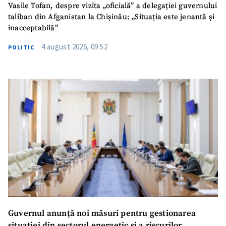
Vasile Tofan, despre vizita „oficială” a delegației guvernului
taliban din Afganistan la Chișinău: „Situația este jenantă și
inacceptabilă”
4 august 2026, 09:52
POLITIC
Guvernul anunță noi măsuri pentru gestionarea
situației din sectorul energetic și a riscurilor