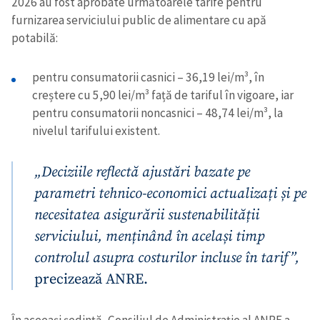
2026 au fost aprobate următoarele tarife pentru
furnizarea serviciului public de alimentare cu apă
potabilă:
pentru consumatorii casnici – 36,19 lei/m³, în
creștere cu 5,90 lei/m³ față de tariful în vigoare, iar
pentru consumatorii noncasnici – 48,74 lei/m³, la
nivelul tarifului existent.
„Deciziile reflectă ajustări bazate pe
parametri tehnico-economici actualizați și pe
necesitatea asigurării sustenabilității
serviciului, menținând în același timp
controlul asupra costurilor incluse în tarif”,
precizează ANRE.
În aceeași ședință, Consiliul de Administrație al ANRE a