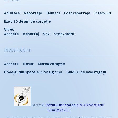
Abilitare
Reportaje
Oameni
Fotoreportaje
Interviuri
Expo 30 de ani de corupție
Video
Anchete
Reportaj
Vox
Stop-cadru
INVESTIGATII
Ancheta
Dosar
Marea corupție
Povești din spatele investigației
Ghiduri de investigații
Laureat al
Premiului Naţional de Etică și Deontologie
Jurnalistică 2017