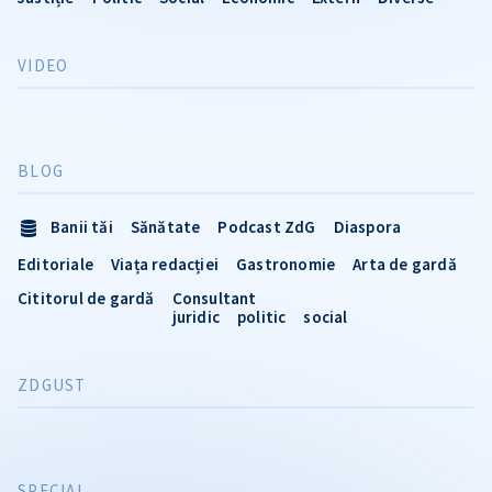
VIDEO
BLOG
Banii tăi
Sănătate
Podcast ZdG
Diaspora
Editoriale
Viața redacției
Gastronomie
Arta de gardă
Cititorul de gardă
Consultant
juridic
politic
social
ZDGUST
SPECIAL