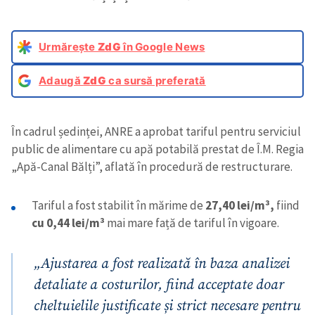
Urmărește
ZdG
în Google News
Adaugă
ZdG
ca sursă preferată
În cadrul ședinței, ANRE a aprobat tariful pentru serviciul
public de alimentare cu apă potabilă prestat de Î.M. Regia
„Apă-Canal Bălți”, aflată în procedură de restructurare.
Tariful a fost stabilit în mărime de
27,40 lei/m³,
fiind
cu 0,44 lei/m³
mai mare față de tariful în vigoare.
„Ajustarea a fost realizată în baza analizei
detaliate a costurilor, fiind acceptate doar
cheltuielile justificate și strict necesare pentru