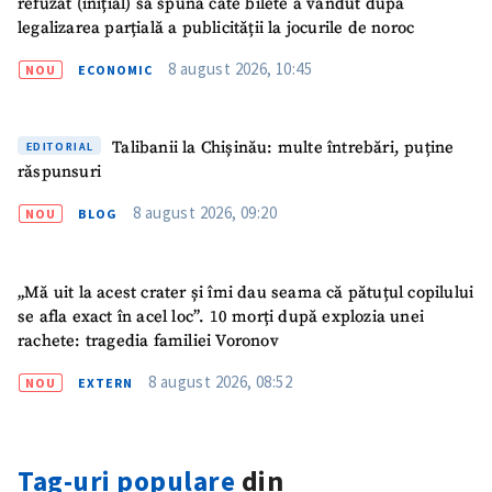
refuzat (inițial) să spună câte bilete a vândut după
legalizarea parțială a publicității la jocurile de noroc
8 august 2026, 10:45
NOU
ECONOMIC
ȘTIREA MEA
Titlu știre
+ Adaugă titlu
Talibanii la Chișinău: multe întrebări, puține
EDITORIAL
răspunsuri
Fotografie
+ Încarcă imagine
8 august 2026, 09:20
NOU
BLOG
Link media
+ Link media
„Mă uit la acest crater și îmi dau seama că pătuțul copilului
se afla exact în acel loc”. 10 morți după explozia unei
rachete: tragedia familiei Voronov
Mesajul știrei
+ Mesajul știrei
8 august 2026, 08:52
NOU
EXTERN
CONTACT SURSĂ
Tag-uri populare
din
Sursă anonimă