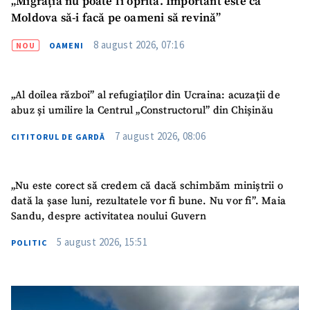
„Migrația nu poate fi oprită. Important este ca
Moldova să-i facă pe oameni să revină”
8 august 2026, 07:16
NOU
OAMENI
„Al doilea război” al refugiaților din Ucraina: acuzații de
abuz și umilire la Centrul „Constructorul” din Chișinău
7 august 2026, 08:06
CITITORUL DE GARDĂ
„Nu este corect să credem că dacă schimbăm miniștrii o
dată la șase luni, rezultatele vor fi bune. Nu vor fi”. Maia
Sandu, despre activitatea noului Guvern
SUSȚINE
5 august 2026, 15:51
POLITIC