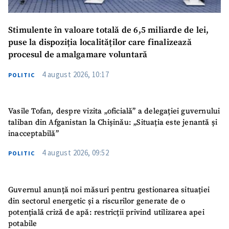
Stimulente în valoare totală de 6,5 miliarde de lei,
puse la dispoziția localităților care finalizează
procesul de amalgamare voluntară
4 august 2026, 10:17
POLITIC
Vasile Tofan, despre vizita „oficială” a delegației guvernului
taliban din Afganistan la Chișinău: „Situația este jenantă și
inacceptabilă”
4 august 2026, 09:52
POLITIC
Guvernul anunță noi măsuri pentru gestionarea situației
din sectorul energetic și a riscurilor generate de o
potențială criză de apă: restricții privind utilizarea apei
potabile