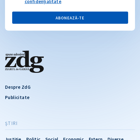
confidențialitate
.
ABONEAZĂ-TE
Despre ZdG
Publicitate
ŞTIRI
Justiție
Politic
Social
Economic
Extern
Diverse