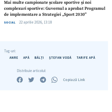
Mai multe campionate școlare sportive și noi
complexuri sportive: Guvernul a aprobat Programul
Trimite o informație
Despre ZdG
de implementare a Strategiei „Sport 2030”
in English
на русском
22 aprilie 2026, 13:18
SOCIAL
Tag-uri:
ANRE
APĂ
BĂLȚI
ȘTEFAN VODĂ
TARIFE APĂ
Distribuie articolul:
Copiază Link