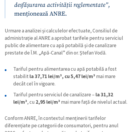
desfășurarea activității reglementate”
,
menționează ANRE.
Urmare a analizei și calculelor efectuate, Consiliul de
administrație al ANRE a aprobat tarifele pentru serviciul
public de alimentare cu apă potabilă și de canalizare
prestate de Î.M. „Apă-Canal” din or. Ștefan Vodă.
Tariful pentru alimentarea cu apă potabilă a fost
stabilit
la 37,71 lei/m³,
cu 5,47 lei/m³
mai mare
decât cel în vigoare.
Tariful pentru serviciul de canalizare –
la 31,32
lei/m³
, cu
2,95 lei/m³
mai mare față de nivelul actual.
Conform ANRE, în contextul menținerii tarifelor
diferențiate pe categorii de consumatori, pentru anul