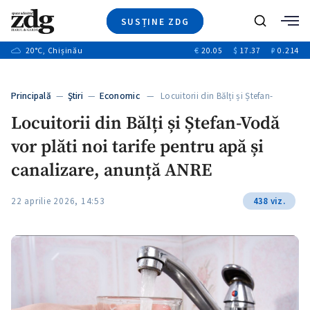
SUSȚINE ZDG
Caută
+2
20
°C
, Chișinău
€
20.05
$
17.37
₽
0.214
Ştiri
+6
+3
Investigatii
Banii tăi
+2
Principală
—
Ştiri
—
Economic
— Locuitorii din Bălți și Ștefan-
Video
+1
Vodă…
+1
Locuitorii din Bălți și Ștefan-Vodă
Special
vor plăti noi tarife pentru apă și
Blog
+2
ZdGust
canalizare, anunță ANRE
+1
22 aprilie 2026, 14:53
438 viz.