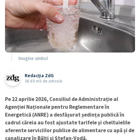
Imagine simbol
Redacția ZdG
38.65 mii de articole
Pe 22 aprilie 2026, Consiliul de Administrație al
Agenției Naționale pentru Reglementare în
Energetică (ANRE) a desfășurat ședința publică în
cadrul căreia au fost ajustate tarifele și cheltuielile
aferente serviciilor publice de alimentare cu apă și de
canalizare în Bălți și Ștefan-Vodă.