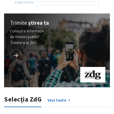
Trimite
știrea ta
Cunoști o informație
de interes public?
Trimite-o la ZdG
Selecția ZdG
Vezi toate