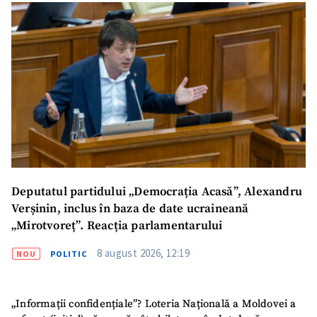
Deputatul partidului „Democrația Acasă”, Alexandru
Verșinin, inclus în baza de date ucraineană
„Mirotvoreț”. Reacția parlamentarului
8 august 2026, 12:19
NOU
POLITIC
„Informații confidențiale”? Loteria Națională a Moldovei a