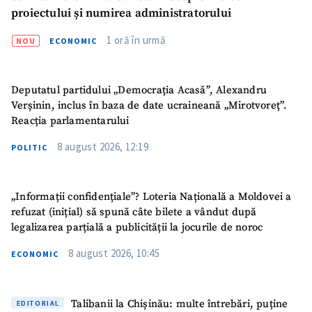
proiectului și numirea administratorului
1 oră în urmă
NOU
ECONOMIC
Deputatul partidului „Democrația Acasă”, Alexandru
Verșinin, inclus în baza de date ucraineană „Mirotvoreț”.
Reacția parlamentarului
8 august 2026, 12:19
POLITIC
„Informații confidențiale”? Loteria Națională a Moldovei a
refuzat (inițial) să spună câte bilete a vândut după
legalizarea parțială a publicității la jocurile de noroc
8 august 2026, 10:45
ECONOMIC
SUSȚINE
Talibanii la Chișinău: multe întrebări, puține
EDITORIAL