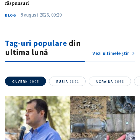
răspunsuri
8 august 2026, 09:20
BLOG
Tag-uri populare
din
ultima lună
Vezi ultimele știri
GUVERN
1905
RUSIA
1891
UCRAINA
1668