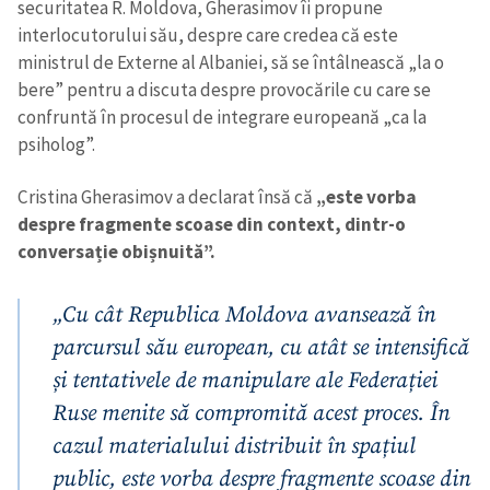
securitatea R. Moldova, Gherasimov îi propune
interlocutorului său, despre care credea că este
ministrul de Externe al Albaniei, să se întâlnească „la o
bere” pentru a discuta despre provocările cu care se
confruntă în procesul de integrare europeană „ca la
psiholog”.
Cristina Gherasimov a declarat însă că
„este vorba
despre fragmente scoase din context, dintr-o
conversație obișnuită”.
„Cu cât Republica Moldova avansează în
parcursul său european, cu atât se intensifică
Trimite o informație
Despre ZdG
și tentativele de manipulare ale Federației
in English
на русском
Ruse menite să compromită acest proces. În
cazul materialului distribuit în spațiul
public, este vorba despre fragmente scoase din