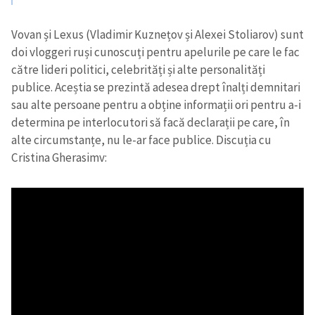
Vovan și Lexus (Vladimir Kuznețov și Alexei Stoliarov) sunt
doi vloggeri ruși cunoscuți pentru apelurile pe care le fac
către lideri politici, celebrități și alte personalități
publice. Aceștia se prezintă adesea drept înalți demnitari
sau alte persoane pentru a obține informații ori pentru a-i
determina pe interlocutori să facă declarații pe care, în
alte circumstanțe, nu le-ar face publice. Discuția cu
Cristina Gherasimv: