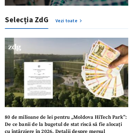
Telefon
+ Telefon personal
Selecția ZdG
Am citit și sunt de
Vezi toate
acord cu
politica de
confidențialitate
.
TRIMITE ȘTIREA
80 de milioane de lei pentru „Moldova HiTech Park”:
De ce banii de la bugetul de stat riscă să fie alocați
cu întârziere în 2026. Detalii despre mersul