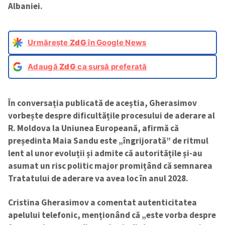
Albaniei.
Urmărește
ZdG
în Google News
Adaugă
ZdG
ca sursă preferată
În conversația publicată de aceștia, Gherasimov
vorbește despre dificultățile procesului de aderare al
R. Moldova la Uniunea Europeană, afirmă că
președinta Maia Sandu este „îngrijorată” de ritmul
lent al unor evoluții și admite că autoritățile și-au
asumat un risc politic major promițând că semnarea
Tratatului de aderare va avea loc în anul 2028.
Cristina Gherasimov a comentat autenticitatea
apelului telefonic, menționând că „este vorba despre