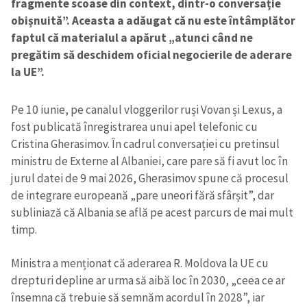
fragmente scoase din context, dintr-o conversație
obișnuită”. Aceasta a adăugat că nu este întâmplător
faptul că materialul a apărut „atunci când ne
pregătim să deschidem oficial negocierile de aderare
la UE”.
Pe 10 iunie, pe canalul vloggerilor ruși Vovan și Lexus, a
fost publicată înregistrarea unui apel telefonic cu
Cristina Gherasimov. În cadrul conversației cu pretinsul
ministru de Externe al Albaniei, care pare să fi avut loc în
jurul datei de 9 mai 2026, Gherasimov spune că procesul
de integrare europeană „pare uneori fără sfârșit”, dar
subliniază că Albania se află pe acest parcurs de mai mult
timp.
Ministra a menționat că aderarea R. Moldova la UE cu
drepturi depline ar urma să aibă loc în 2030, „ceea ce ar
însemna că trebuie să semnăm acordul în 2028”, iar