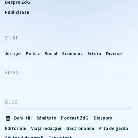
Despre ZdG
Publicitate
ŞTIRI
Justiție
Politic
Social
Economic
Extern
Diverse
VIDEO
BLOG
Banii tăi
Sănătate
Podcast ZdG
Diaspora
Editoriale
Viața redacției
Gastronomie
Arta de gardă
Cititorul de gardă
Consultant