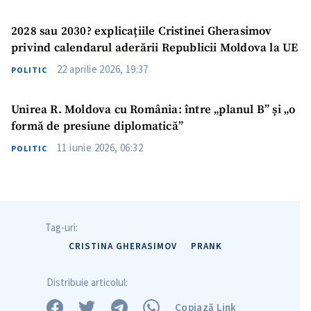
2028 sau 2030? explicațiile Cristinei Gherasimov
privind calendarul aderării Republicii Moldova la UE
22 aprilie 2026, 19:37
POLITIC
Unirea R. Moldova cu România: între „planul B” și „o
formă de presiune diplomatică”
11 iunie 2026, 06:32
POLITIC
Tag-uri:
CRISTINA GHERASIMOV
PRANK
ȘTIREA MEA
Distribuie articolul:
Titlu știre
+ Adaugă titlu
Copiază Link