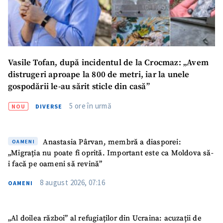
Vasile Tofan, după incidentul de la Crocmaz: „Avem
distrugeri aproape la 800 de metri, iar la unele
gospodării le-au sărit sticle din casă”
5 ore în urmă
NOU
DIVERSE
Anastasia Pârvan, membră a diasporei:
OAMENI
„Migrația nu poate fi oprită. Important este ca Moldova să-
i facă pe oameni să revină”
8 august 2026, 07:16
OAMENI
„Al doilea război” al refugiaților din Ucraina: acuzații de