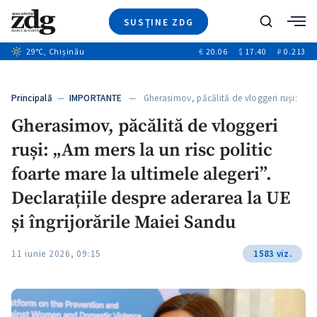
SUSȚINE ZDG
+6
Caută
+1
29
°C
, Chișinău
€
20.06
$
17.40
₽
0.213
Ştiri
+5
+2
Investigatii
Banii tăi
+4
Principală
—
IMPORTANTE
— Gherasimov, păcălită de vloggeri ruși:
Video
…
+3
Gherasimov, păcălită de vloggeri
Special
ruși: „Am mers la un risc politic
Blog
ZdGust
foarte mare la ultimele alegeri”.
Declarațiile despre aderarea la UE
și îngrijorările Maiei Sandu
11 iunie 2026, 09:15
1583 viz.