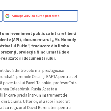
Adaugă
ZdG
ca sursă preferată
ul unui eveniment public cu intrare liberă
ndente (API), documentarul ,,Mr. Nobody
riva lui Putin”, traducere din limba
i prezenți, proiecția fiind urmată de o
e realizatorii documentarului.
nt două dintre cele mai prestigioase
mondială: premiile Oscar și BAFTA pentru cel
CONTACT SURSĂ
 povestea lui Pavel Talankin, profesor într-
Sursă anonimă
iunea Celeabinsk, Rusia. Acesta a
+ Adaugă titlu
ii în care preda într-un instrument de
Nume
+ Numele 
in Ucraina. Ulterior, el a scos în secret
+ Încarcă imagine
orat cu regizorul David Borenstein pentru