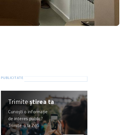
Trimite
știrea ta
Cunoști o informație
de interes public?
Trimite-o la ZdG