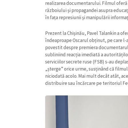
realizarea documentarului. Filmul oferă 
Link media
războiului și propagandei asupra educați
în fața represiunii și manipulării informa
Prezent la Chișinău, Pavel Talankin a ofe
Mesajul știrei
îndeaproape Oscarul obținut, pe care l-a 
povestit despre premiera documentarulu
subliniind reacția imediată a autoritățilo
serviciilor secrete ruse (FSB) s-au depl
„șterge” orice urme, susținând că filmul e
niciodată acolo. Mai mult decât atât, aces
distribuire sau încărcare pe teritoriul F