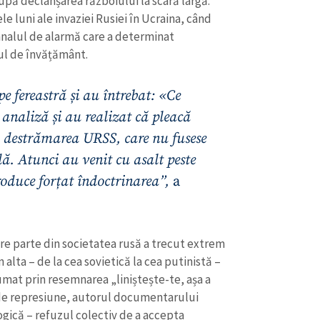
după declanșarea războiului la scară largă.
e luni ale invaziei Rusiei în Ucraina, când
emnalul de alarmă care a determinat
mul de învățământ.
pe fereastră și au întrebat: «Ce
analiză și au realizat că pleacă
ă destrămarea URSS, care nu fusese
. Atunci au venit cu asalt peste
troduce forțat îndoctrinarea”,
a
are parte din societatea rusă a trecut extrem
 alta – de la cea sovietică la cea putinistă –
umat prin resemnarea „liniștește-te, așa a
a de represiune, autorul documentarului
gică – refuzul colectiv de a accepta