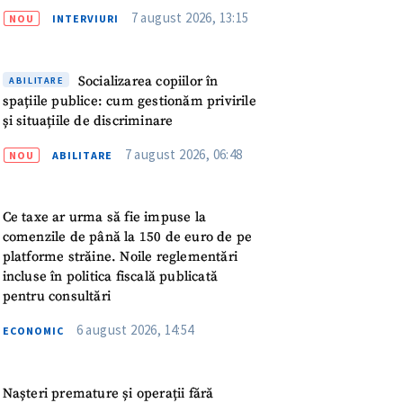
Podcast ZdCe
meu
7 august 2026, 13:15
NOU
INTERVIURI
rsonal
Socializarea copiilor în
ABILITARE
ord cu
politica de
spațiile publice: cum gestionăm privirile
și situațiile de discriminare
7 august 2026, 06:48
IREA
NOU
ABILITARE
Ce taxe ar urma să fie impuse la
comenzile de până la 150 de euro de pe
platforme străine. Noile reglementări
incluse în politica fiscală publicată
pentru consultări
6 august 2026, 14:54
ECONOMIC
Nașteri premature și operații fără