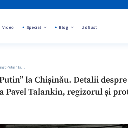
Video
Special
Blog
ZdGust
+1
Banii tăi
+1
st Putin” la…
+1
Putin” la Chișinău. Detalii desp
a Pavel Talankin, regizorul și pro
+1