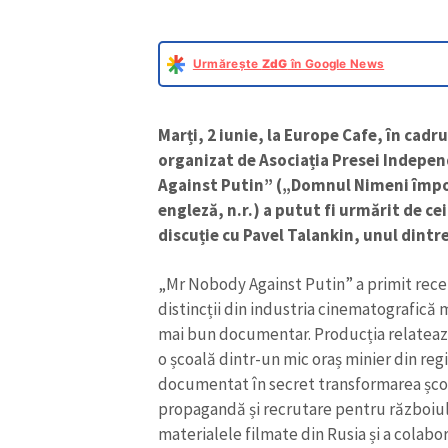
Urmărește
ZdG
în Google News
Marți, 2 iunie, la Europe Cafe, în cadr
organizat de Asociația Presei Indepe
Against Putin” („Domnul Nimeni împot
engleză, n.r.) a putut fi urmărit de ce
discuție cu Pavel Talankin, unul dintr
„Mr Nobody Against Putin” a primit rece
distincții din industria cinematografică 
ȘTIREA MEA
mai bun documentar. Producția relatează
o școală dintr-un mic oraș minier din reg
Titlu știre
documentat în secret transformarea școl
propagandă și recrutare pentru războiul d
Fotografie
materialele filmate din Rusia și a colab