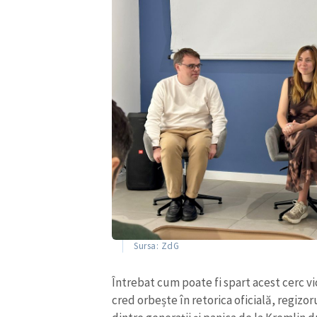
Sursa: ZdG
Întrebat cum poate fi spart acest cerc vic
cred orbește în retorica oficială, regizor