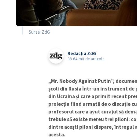
Sursa: ZdG
Redacția ZdG
38.64 mii de articole
„Mr. Nobody Against Putin”, documen
școli din Rusia într-un instrument de
din Ucraina și care a primit recent pre
proiecția fiind urmată de o discuție c
profesorul care a avut curajul să dem
trebuie să existe mereu trei piloni: cop
dintre acești piloni dispare, întregul
acesta.