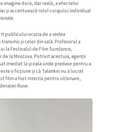
Email
+ Emailul 
o imagine dură, dar reală, a efectelor
+ Link media
ei și accentuează rolul curajului individual
ționale.
Telefon
+ Telefon pe
Am citit și sunt de ac
rit publicului ocazia de a vedea
+ Mesajul știrei
confidențialitate
.
transmis și celor din sală. Profesorul a
i la Festivalul de Film Sundance,
TRIMITE ȘT
r de la Moscova. Potrivit acestuia, agenții
asat imediat la școala unde predase pentru a
ste o ficțiune și că Talankin nu a lucrat
t film a fost interzis pentru vizionare,
ederației Ruse.