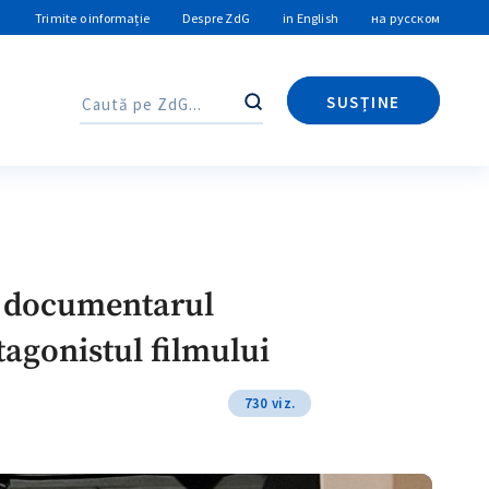
Trimite o informație
Despre ZdG
in English
на русском
SUSȚINE
Caută
Caută
re documentarul
tagonistul filmului
730 viz.