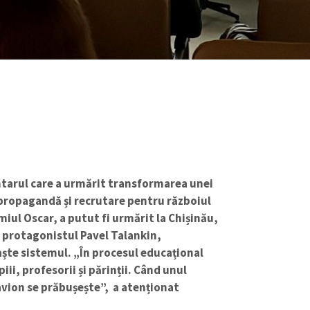
tarul care a urmărit transformarea unei
 propagandă și recrutare pentru războiul
miul Oscar, a putut fi urmărit la Chișinău,
u protagonistul Pavel Talankin,
aște sistemul. „În procesul educațional
iii, profesorii și părinții. Când unul
 avion se prăbușește”, a atenționat