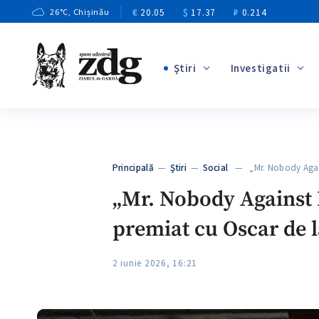
€
20.05
$
17.37
₽
0.214
26
°C
, Chișinău
Ştiri
Investigatii
+3
+1
+9
+4
Principală
—
Ştiri
—
Social
— „Mr. Nobody Again
+5
„Mr. Nobody Against 
premiat cu Oscar de l
2 iunie 2026, 16:21