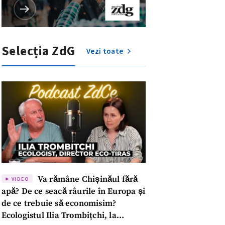
Selecția ZdG
Vezi toate
Va rămâne Chișinăul fără
VIDEO
apă? De ce seacă râurile în Europa și
meu
de ce trebuie să economisim?
Ecologistul Ilia Trombițchi, la