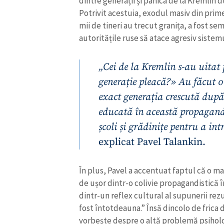
dintre generații și panica de la Kremlin 
Potrivit acestuia, exodul masiv din primel
mii de tineri au trecut granița, a fost s
autoritățile ruse să atace agresiv siste
„Cei de la Kremlin s-au uitat 
generație pleacă?» Au făcut o 
exact generația crescută dup
educată în această propagandă
școli și grădinițe pentru a in
explicat Pavel Talankin.
În plus, Pavel a accentuat faptul că o m
de ușor dintr-o colivie propagandistică în
dintr-un reflex cultural al supunerii rez
fost întotdeauna.” Însă dincolo de fric
vorbește despre o altă problemă psiholo