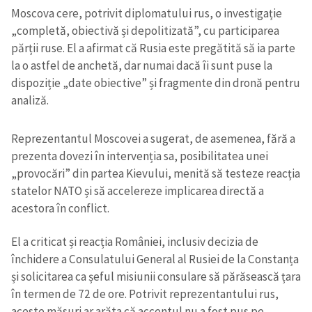
Moscova cere, potrivit diplomatului rus, o investigație
„completă, obiectivă și depolitizată”, cu participarea
părții ruse. El a afirmat că Rusia este pregătită să ia parte
la o astfel de anchetă, dar numai dacă îi sunt puse la
dispoziție „date obiective” și fragmente din dronă pentru
analiză.
Reprezentantul Moscovei a sugerat, de asemenea, fără a
prezenta dovezi în intervenția sa, posibilitatea unei
„provocări” din partea Kievului, menită să testeze reacția
statelor NATO și să accelereze implicarea directă a
acestora în conflict.
El a criticat și reacția României, inclusiv decizia de
închidere a Consulatului General al Rusiei de la Constanța
și solicitarea ca șeful misiunii consulare să părăsească țara
în termen de 72 de ore. Potrivit reprezentantului rus,
aceste măsuri ar arăta că accentul nu a fost pus pe