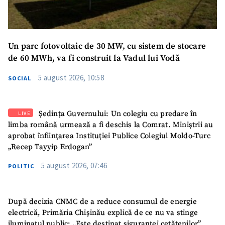
Un parc fotovoltaic de 30 MW, cu sistem de stocare
de 60 MWh, va fi construit la Vadul lui Vodă
5 august 2026, 10:58
SOCIAL
Ședința Guvernului: Un colegiu cu predare în
LIVE
limba română urmează a fi deschis la Comrat. Miniștrii au
aprobat înființarea Instituției Publice Colegiul Moldo-Turc
„Recep Tayyip Erdogan”
5 august 2026, 07:46
POLITIC
După decizia CNMC de a reduce consumul de energie
electrică, Primăria Chișinău explică de ce nu va stinge
iluminatul public: „Este destinat siguranței cetățenilor”