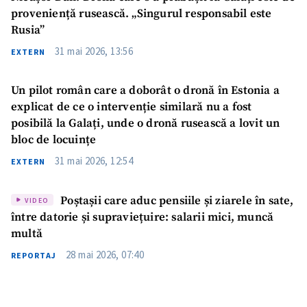
proveniență rusească. „Singurul responsabil este
Rusia”
31 mai 2026, 13:56
EXTERN
Un pilot român care a doborât o dronă în Estonia a
Trimite o informație
Despre ZdG
explicat de ce o intervenție similară nu a fost
in English
на русском
posibilă la Galați, unde o dronă rusească a lovit un
bloc de locuințe
31 mai 2026, 12:54
EXTERN
Poștașii care aduc pensiile și ziarele în sate,
VIDEO
între datorie și supraviețuire: salarii mici, muncă
multă
28 mai 2026, 07:40
REPORTAJ