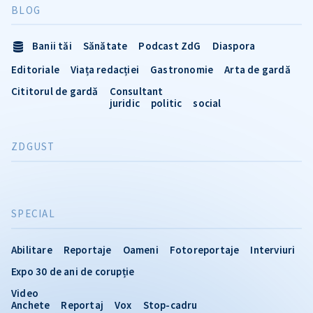
BLOG
Banii tăi
Sănătate
Podcast ZdG
Diaspora
Editoriale
Viața redacției
Gastronomie
Arta de gardă
Cititorul de gardă
Consultant
juridic
politic
social
ZDGUST
SPECIAL
Abilitare
Reportaje
Oameni
Fotoreportaje
Interviuri
Expo 30 de ani de corupție
Video
Anchete
Reportaj
Vox
Stop-cadru