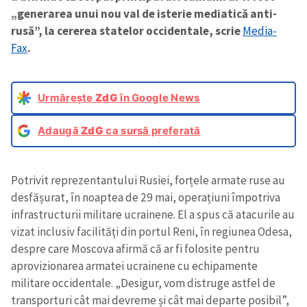
„generarea unui nou val de isterie mediatică anti-
rusă”, la cererea statelor occidentale, scrie
Media-
Fax
.
Urmărește
ZdG
în Google News
Adaugă
ZdG
ca sursă preferată
Potrivit reprezentantului Rusiei, forțele armate ruse au
desfășurat, în noaptea de 29 mai, operațiuni împotriva
infrastructurii militare ucrainene. El a spus că atacurile au
vizat inclusiv facilități din portul Reni, în regiunea Odesa,
despre care Moscova afirmă că ar fi folosite pentru
aprovizionarea armatei ucrainene cu echipamente
militare occidentale. „Desigur, vom distruge astfel de
transporturi cât mai devreme și cât mai departe posibil”,