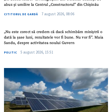
abuz și umilire la Centrul „Constructorul” din Chișinău
7 august 2026, 08:06
SUSȚINE
CITITORUL DE GARDĂ
„Nu este corect să credem că dacă schimbăm miniștrii o
dată la șase luni, rezultatele vor fi bune. Nu vor fi”. Maia
Sandu, despre activitatea noului Guvern
5 august 2026, 15:51
POLITIC