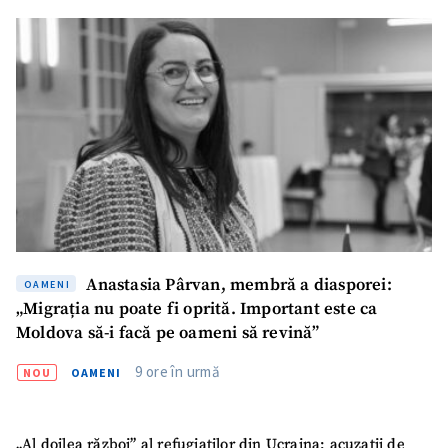
Anastasia Pârvan, membră a diasporei:
OAMENI
„Migrația nu poate fi oprită. Important este ca
Moldova să-i facă pe oameni să revină”
9 ore în urmă
NOU
OAMENI
„Al doilea război” al refugiaților din Ucraina: acuzații de