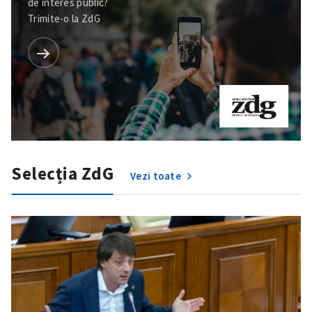
de interes public?
Trimite-o la ZdG
Selecția ZdG
Vezi toate