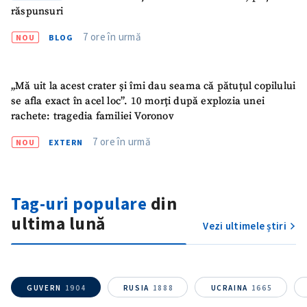
răspunsuri
Mesajul știrei
+ Mesajul știrei
7 ore în urmă
NOU
BLOG
CONTACT SURSĂ
„Mă uit la acest crater și îmi dau seama că pătuțul copilului
Sursă anonimă
se afla exact în acel loc”. 10 morți după explozia unei
rachete: tragedia familiei Voronov
Nume
+ Numele meu
7 ore în urmă
NOU
EXTERN
Email
+ Emailul meu
Tag-uri populare
din
Telefon
+ Telefon personal
ultima lună
Vezi ultimele știri
Am citit și sunt de
acord cu
politica de
confidențialitate
.
GUVERN
1904
RUSIA
1888
UCRAINA
1665
TRIMITE ȘTIREA