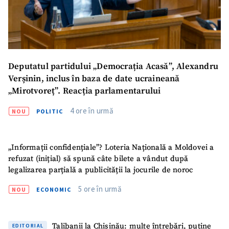
Deputatul partidului „Democrația Acasă”, Alexandru
Verșinin, inclus în baza de date ucraineană
„Mirotvoreț”. Reacția parlamentarului
4 ore în urmă
NOU
POLITIC
ȘTIREA MEA
Titlu știre
+ Adaugă titlu
„Informații confidențiale”? Loteria Națională a Moldovei a
refuzat (inițial) să spună câte bilete a vândut după
legalizarea parțială a publicității la jocurile de noroc
Fotografie
+ Încarcă imagine
5 ore în urmă
NOU
ECONOMIC
Link media
+ Link media
Talibanii la Chișinău: multe întrebări, puține
EDITORIAL