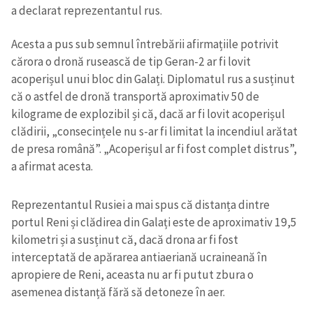
a declarat reprezentantul rus.
Acesta a pus sub semnul întrebării afirmațiile potrivit
cărora o dronă rusească de tip Geran-2 ar fi lovit
acoperișul unui bloc din Galați. Diplomatul rus a susținut
că o astfel de dronă transportă aproximativ 50 de
kilograme de explozibil și că, dacă ar fi lovit acoperișul
clădirii, „consecințele nu s-ar fi limitat la incendiul arătat
de presa română”. „Acoperișul ar fi fost complet distrus”,
a afirmat acesta.
Reprezentantul Rusiei a mai spus că distanța dintre
portul Reni și clădirea din Galați este de aproximativ 19,5
kilometri și a susținut că, dacă drona ar fi fost
interceptată de apărarea antiaeriană ucraineană în
apropiere de Reni, aceasta nu ar fi putut zbura o
asemenea distanță fără să detoneze în aer.