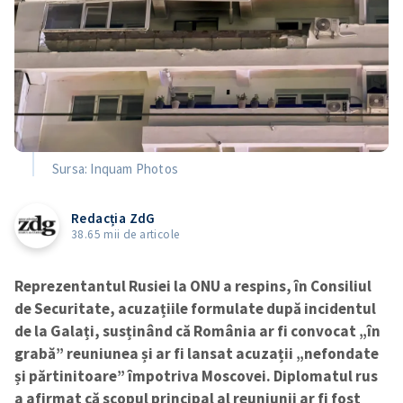
Sursa: Inquam Photos
Redacția ZdG
38.65 mii de articole
Reprezentantul Rusiei la ONU a respins, în Consiliul
de Securitate, acuzațiile formulate după incidentul
de la Galați, susținând că România ar fi convocat „în
grabă” reuniunea și ar fi lansat acuzații „nefondate
și părtinitoare” împotriva Moscovei. Diplomatul rus
a afirmat că scopul principal al reuniunii ar fi fost