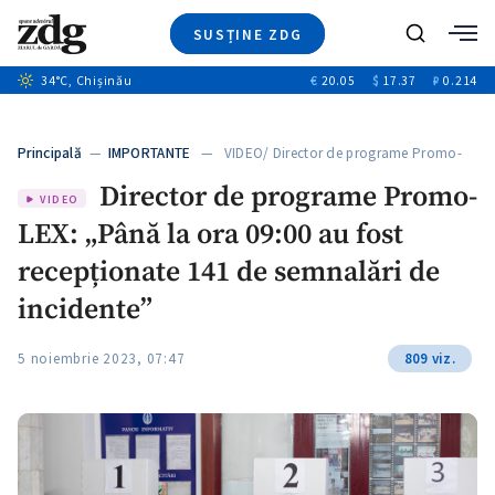
SUSȚINE ZDG
+1
Caută
34
°C
, Chișinău
€
20.05
$
17.37
₽
0.214
Ştiri
+14
+10
Investigatii
Banii tăi
+1
+4
Principală
—
IMPORTANTE
— VIDEO/ Director de programe Promo-
Video
LEX:…
Director de programe Promo-
Special
VIDEO
LEX: „Până la ora 09:00 au fost
Blog
+1
ZdGust
recepționate 141 de semnalări de
incidente”
+1
5 noiembrie 2023, 07:47
809 viz.