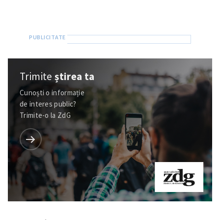
Trimite
știrea ta
Cunoști o informație
de interes public?
Trimite-o la ZdG