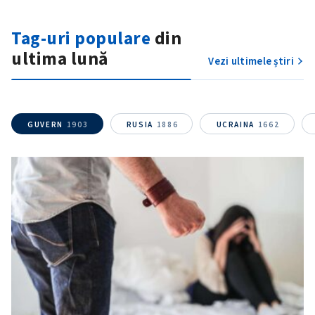
Am citit și sunt de
Tag-uri populare
din
acord cu
politica de
confidențialitate
.
ultima lună
Vezi ultimele știri
TRIMITE ȘTIREA
GUVERN
1903
RUSIA
1886
UCRAINA
1662