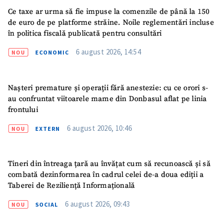
Fotografie
+ Încarcă imagine
Ce taxe ar urma să fie impuse la comenzile de până la 150
de euro de pe platforme străine. Noile reglementări incluse
în politica fiscală publicată pentru consultări
Link media
+ Link media
6 august 2026, 14:54
NOU
ECONOMIC
Mesajul știrei
+ Mesajul știrei
Nașteri premature și operații fără anestezie: cu ce orori s-
au confruntat viitoarele mame din Donbasul aflat pe linia
frontului
CONTACT SURSĂ
6 august 2026, 10:46
NOU
EXTERN
Sursă anonimă
Nume
+ Numele meu
Tineri din întreaga țară au învățat cum să recunoască și să
combată dezinformarea în cadrul celei de-a doua ediții a
Email
Taberei de Reziliență Informațională
+ Emailul meu
6 august 2026, 09:43
NOU
SOCIAL
Telefon
+ Telefon personal