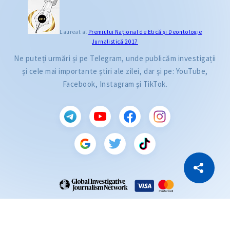
Laureat al
Premiului Naţional de Etică și Deontologie
Jurnalistică 2017
Ne puteți urmări și pe Telegram, unde publicăm investigații
și cele mai importante știri ale zilei, dar și pe: YouTube,
Facebook, Instagram și TikTok.
CITEȘTE
Citește articolul
Copiază Link
ZdG este membru al rețelei globale a jurnaliștilor de investigație (GIJN).
2004—2026 © Ziarul de Gardă.