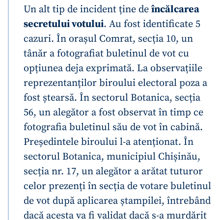
Un alt tip de incident ține de
încălcarea
secretului votului
. Au fost identificate 5
cazuri. În orașul Comrat, secția 10, un
tânăr a fotografiat buletinul de vot cu
opțiunea deja exprimată. La observațiile
reprezentanților biroului electoral poza a
fost ștearsă. În sectorul Botanica, secția
56, un alegător a fost observat în timp ce
fotografia buletinul său de vot în cabină.
Președintele biroului l-a atenționat. În
sectorul Botanica, municipiul Chișinău,
secția nr. 17, un alegător a arătat tuturor
celor prezenți în secția de votare buletinul
de vot după aplicarea ștampilei, întrebând
dacă acesta va fi validat dacă s-a murdărit