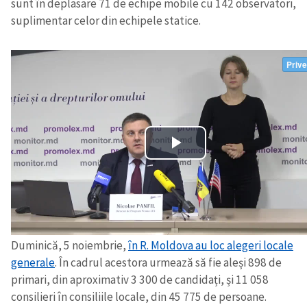
sunt în deplasare 71 de echipe mobile cu 142 observatori,
suplimentar celor din echipele statice.
Trimite o informație
Despre ZdG
in English
на русском
Duminică, 5 noiembrie,
în R. Moldova au loc alegeri locale
generale
. În cadrul acestora urmează să fie aleși 898 de
primari, din aproximativ 3 300 de candidați, și 11 058
consilieri în consiliile locale, din 45 775 de persoane.