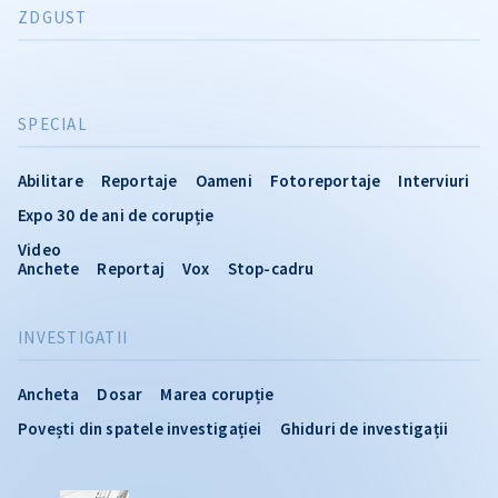
ZDGUST
SPECIAL
Abilitare
Reportaje
Oameni
Fotoreportaje
Interviuri
Expo 30 de ani de corupție
Video
Anchete
Reportaj
Vox
Stop-cadru
INVESTIGATII
Ancheta
Dosar
Marea corupție
Povești din spatele investigației
Ghiduri de investigații