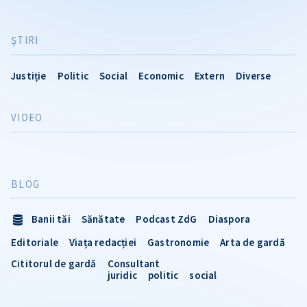
ŞTIRI
Justiție
Politic
Social
Economic
Extern
Diverse
VIDEO
BLOG
Banii tăi
Sănătate
Podcast ZdG
Diaspora
Editoriale
Viața redacției
Gastronomie
Arta de gardă
Cititorul de gardă
Consultant
juridic
politic
social