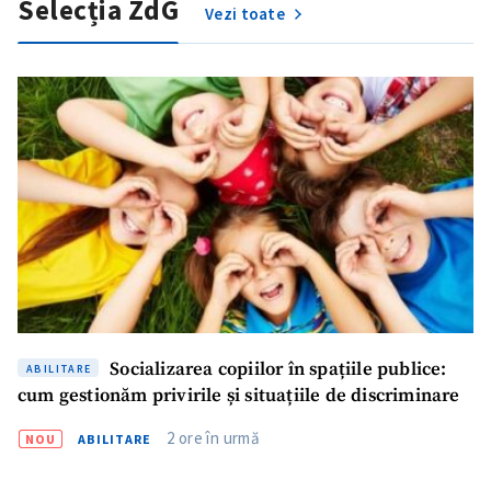
Selecția ZdG
Vezi toate
Socializarea copiilor în spațiile publice:
ABILITARE
cum gestionăm privirile și situațiile de discriminare
ȘTIREA MEA
2 ore în urmă
NOU
ABILITARE
Titlu știre
+ Adaugă titlu