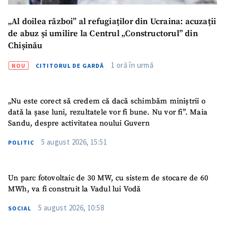
„Al doilea război” al refugiaților din Ucraina: acuzații
de abuz și umilire la Centrul „Constructorul” din
Chișinău
1 oră în urmă
NOU
CITITORUL DE GARDĂ
„Nu este corect să credem că dacă schimbăm miniștrii o
SUSȚINE
dată la șase luni, rezultatele vor fi bune. Nu vor fi”. Maia
Sandu, despre activitatea noului Guvern
5 august 2026, 15:51
POLITIC
Un parc fotovoltaic de 30 MW, cu sistem de stocare de 60
MWh, va fi construit la Vadul lui Vodă
5 august 2026, 10:58
SOCIAL