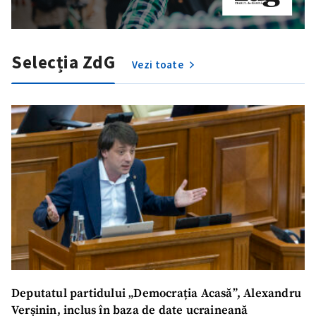
Selecția ZdG
Vezi toate
Trimite o informație
Despre ZdG
in English
на русском
Deputatul partidului „Democrația Acasă”, Alexandru
Verșinin, inclus în baza de date ucraineană