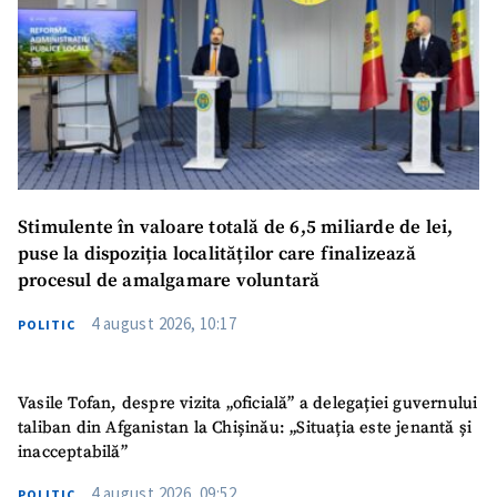
Stimulente în valoare totală de 6,5 miliarde de lei,
puse la dispoziția localităților care finalizează
procesul de amalgamare voluntară
4 august 2026, 10:17
POLITIC
Vasile Tofan, despre vizita „oficială” a delegației guvernului
taliban din Afganistan la Chișinău: „Situația este jenantă și
inacceptabilă”
4 august 2026, 09:52
POLITIC