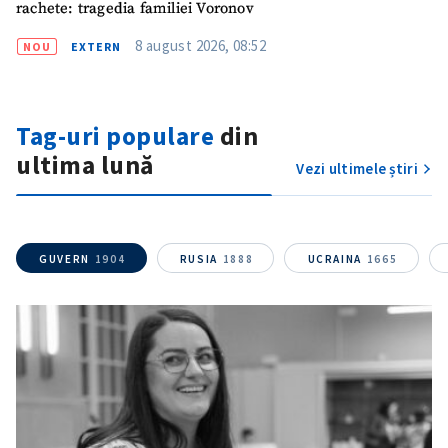
rachete: tragedia familiei Voronov
8 august 2026, 08:52
NOU
EXTERN
Tag-uri populare
din
ultima lună
Vezi ultimele știri
GUVERN
1904
RUSIA
1888
UCRAINA
1665
ȘTIREA MEA
Titlu știre
+ Adaugă titlu