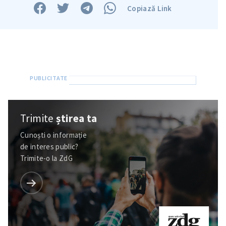
Copiază Link
Trimite
știrea ta
Cunoști o informație
de interes public?
Trimite-o la ZdG