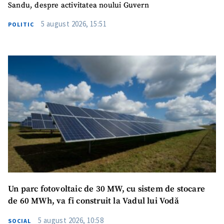
Sandu, despre activitatea noului Guvern
5 august 2026, 15:51
Am citit și sunt de
POLITIC
acord cu
politica de
confidențialitate
.
TRIMITE ȘTIREA
Un parc fotovoltaic de 30 MW, cu sistem de stocare
de 60 MWh, va fi construit la Vadul lui Vodă
5 august 2026, 10:58
SOCIAL