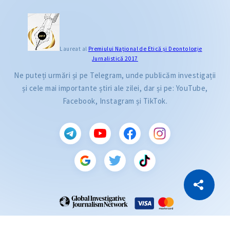
Laureat al
Premiului Naţional de Etică și Deontologie
Jurnalistică 2017
Ne puteți urmări și pe Telegram, unde publicăm investigații
și cele mai importante știri ale zilei, dar și pe: YouTube,
Facebook, Instagram și TikTok.
CITEȘTE
Citește articolul
Copiază Link
ZdG este membru al rețelei globale a jurnaliștilor de investigație (GIJN).