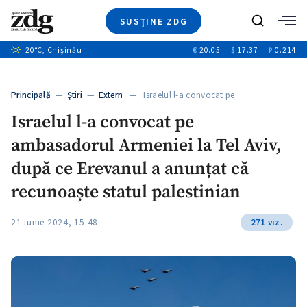
SUSȚINE ZDG
Caută
+2
20
°C
, Chișinău
€
20.05
$
17.37
₽
0.214
Ştiri
+6
+3
Investigatii
Banii tăi
+2
Principală
—
Ştiri
—
Extern
— Israelul l-a convocat pe
Video
+1
ambasadorul…
+1
Israelul l-a convocat pe
Special
ambasadorul Armeniei la Tel Aviv,
Blog
+2
ZdGust
după ce Erevanul a anunțat că
+1
recunoaște statul palestinian
21 iunie 2024, 15:48
271 viz.