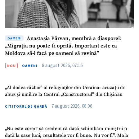
Fotografie
+ Încarcă imagine
Link media
+ Link media
Anastasia Pârvan, membră a diasporei:
OAMENI
„Migrația nu poate fi oprită. Important este ca
Moldova să-i facă pe oameni să revină”
Mesajul știrei
+ Mesajul știrei
8 august 2026, 07:16
NOU
OAMENI
CONTACT SURSĂ
„Al doilea război” al refugiaților din Ucraina: acuzații de
Sursă anonimă
abuz și umilire la Centrul „Constructorul” din Chișinău
Nume
+ Numele meu
7 august 2026, 08:06
CITITORUL DE GARDĂ
Email
+ Emailul meu
„Nu este corect să credem că dacă schimbăm miniștrii o
dată la șase luni, rezultatele vor fi bune. Nu vor fi”. Maia
Telefon
+ Telefon personal