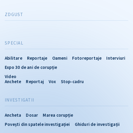
ZDGUST
SPECIAL
Abilitare
Reportaje
Oameni
Fotoreportaje
Interviuri
Expo 30 de ani de corupție
Video
Anchete
Reportaj
Vox
Stop-cadru
INVESTIGATII
Ancheta
Dosar
Marea corupție
Povești din spatele investigației
Ghiduri de investigații