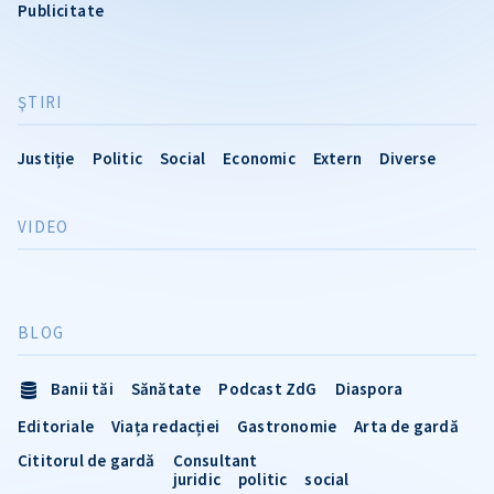
Publicitate
ŞTIRI
Justiție
Politic
Social
Economic
Extern
Diverse
VIDEO
BLOG
Banii tăi
Sănătate
Podcast ZdG
Diaspora
Editoriale
Viața redacției
Gastronomie
Arta de gardă
Cititorul de gardă
Consultant
juridic
politic
social