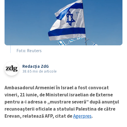
Foto: Reuters
Redacția ZdG
38.65 mii de articole
Ambasadorul Armeniei în Israel a fost convocat
vineri, 21 iunie, de Ministerul israelian de Externe
pentru a-i adresa o „mustrare severă” după anunţul
recunoaşterii oficiale a statului Palestina de către
Erevan, relatează AFP, citat de
Agerpres
.