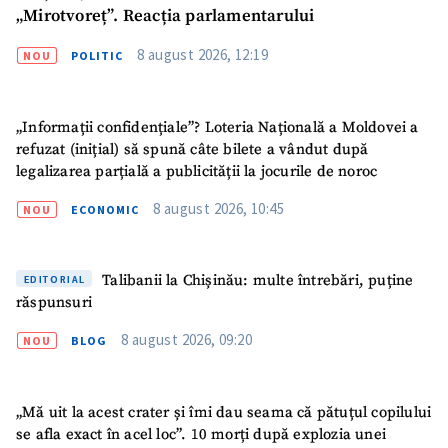
„Mirotvoreț”. Reacția parlamentarului
8 august 2026, 12:19
NOU
POLITIC
„Informații confidențiale”? Loteria Națională a Moldovei a
refuzat (inițial) să spună câte bilete a vândut după
legalizarea parțială a publicității la jocurile de noroc
8 august 2026, 10:45
NOU
ECONOMIC
Talibanii la Chișinău: multe întrebări, puține
EDITORIAL
răspunsuri
8 august 2026, 09:20
NOU
BLOG
„Mă uit la acest crater și îmi dau seama că pătuțul copilului
se afla exact în acel loc”. 10 morți după explozia unei