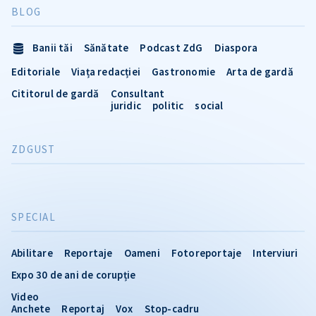
BLOG
Banii tăi
Sănătate
Podcast ZdG
Diaspora
Editoriale
Viața redacției
Gastronomie
Arta de gardă
Cititorul de gardă
Consultant
juridic
politic
social
ZDGUST
SPECIAL
Abilitare
Reportaje
Oameni
Fotoreportaje
Interviuri
Expo 30 de ani de corupție
Video
Anchete
Reportaj
Vox
Stop-cadru