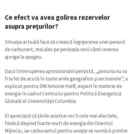
Ce efect va avea golirea rezervelor
Trimite o informație
Despre ZdG
in English
на русском
asupra preţurilor?
Situaţia actuală face să crească îngrijorarea unei penurii
de carburant, mai ales pe perioada verii când cererea
ajunge la apogeu.
Dacă întreruperea aprovizionării persistă, „penuria nu va
fi la fel de acută în toate ariile geografice şi sectoarele”, a
explicat pentru DW Antoine Halff, expert în materie de
energie în cadrul Centrului pentru Politică Energetică
Globală al Universităţii Columbia.
El apreciază că ţările asiatice vor fi cele mai afectate,
fiindcă depind foarte mult de energia din Orientul
Mijlociu, iar carburantul pentru aviaţie se numără printre