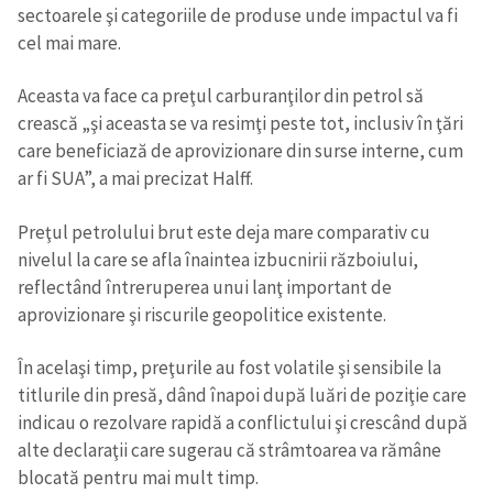
sectoarele şi categoriile de produse unde impactul va fi
cel mai mare.
Aceasta va face ca preţul carburanţilor din petrol să
crească „şi aceasta se va resimţi peste tot, inclusiv în ţări
care beneficiază de aprovizionare din surse interne, cum
ar fi SUA”, a mai precizat Halff.
Preţul petrolului brut este deja mare comparativ cu
nivelul la care se afla înaintea izbucnirii războiului,
reflectând întreruperea unui lanţ important de
aprovizionare şi riscurile geopolitice existente.
În acelaşi timp, preţurile au fost volatile şi sensibile la
titlurile din presă, dând înapoi după luări de poziţie care
indicau o rezolvare rapidă a conflictului şi crescând după
alte declaraţii care sugerau că strâmtoarea va rămâne
blocată pentru mai mult timp.