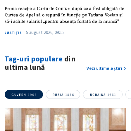
Prima reacție a Curții de Conturi după ce a fost obligată de
Curtea de Apel să o repună în funcție pe Tatiana Vozian și
să-i achite salariul „pentru absența forțată de la muncă”
5 august 2026, 09:12
JUSTIȚIE
Tag-uri populare
din
ultima lună
Vezi ultimele știri
GUVERN
1902
RUSIA
1886
UCRAINA
1661