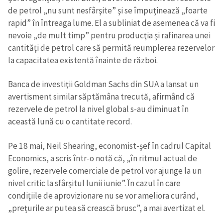
de petrol „nu sunt nesfârşite” şi se împuţinează „foarte
rapid” în întreaga lume. El a subliniat de asemenea că va fi
nevoie „de mult timp” pentru producţia şi rafinarea unei
cantităţi de petrol care să permită reumplerea rezervelor
la capacitatea existentă înainte de război.
Banca de investiţii Goldman Sachs din SUA a lansat un
avertisment similar săptămâna trecută, afirmând că
rezervele de petrol la nivel global s-au diminuat în
această lună cu o cantitate record.
Pe 18 mai, Neil Shearing, economist-şef în cadrul Capital
Economics, a scris într-o notă că, „în ritmul actual de
golire, rezervele comerciale de petrol vor ajunge la un
nivel critic la sfârşitul lunii iunie”. În cazul în care
condiţiile de aprovizionare nu se vor ameliora curând,
„preţurile ar putea să crească brusc”, a mai avertizat el.