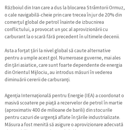
Războiul din Iran care a dus la blocarea Strâmtorii Ormuz,
o cale navigabilă-cheie prin care trecea în jur de 20% din
comerţul global de petrol înainte de izbucnirea
conflictului, a provocat un şoc al aprovizionării cu
carburant la o scară fără precedent în ultimele decenii.
Asta a forţat ţări la nivel global să caute alternative
pentru a umple acest gol. Numeroase guverne, mai ales
din ţări asiatice, care sunt foarte dependente de energia
din Orientul Mijlociu, au introdus măsuri în vederea
diminuării cererii de carburanţi.
Agenţia Internaţională pentru Energie (IEA) a coordonat o
masivă scoatere pe piaţă a rezervelor de petrol în martie
(aproximativ 400 de milioane de barili) din stocurile
pentru cazuri de urgenţă aflate în ţările industrializate.
Măsura a fost menită să asigure o aprovizionare adecvată