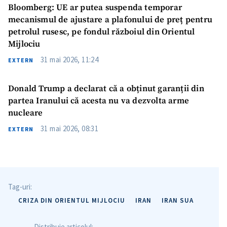
Bloomberg: UE ar putea suspenda temporar
mecanismul de ajustare a plafonului de preț pentru
petrolul rusesc, pe fondul războiul din Orientul
Mijlociu
31 mai 2026, 11:24
EXTERN
Donald Trump a declarat că a obținut garanții din
partea Iranului că acesta nu va dezvolta arme
nucleare
ȘTIREA MEA
31 mai 2026, 08:31
EXTERN
Titlu știre
+ Adaugă titlu
Fotografie
+ Încarcă imagine
Tag-uri:
Link media
+ Link media
CRIZA DIN ORIENTUL MIJLOCIU
IRAN
IRAN SUA
Distribuie articolul: