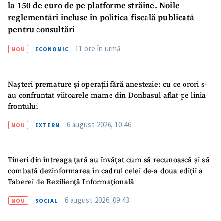
la 150 de euro de pe platforme străine. Noile
reglementări incluse în politica fiscală publicată
pentru consultări
11 ore în urmă
NOU
ECONOMIC
Nașteri premature și operații fără anestezie: cu ce orori s-
au confruntat viitoarele mame din Donbasul aflat pe linia
frontului
6 august 2026, 10:46
NOU
EXTERN
Tineri din întreaga țară au învățat cum să recunoască și să
SUSȚINE
combată dezinformarea în cadrul celei de-a doua ediții a
Taberei de Reziliență Informațională
6 august 2026, 09:43
NOU
SOCIAL