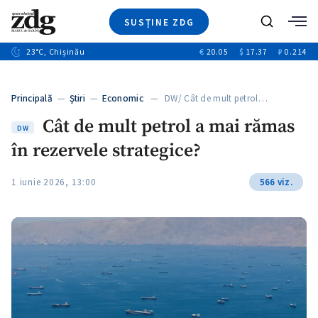
SUSȚINE ZDG
+4
Caută
+1
23
°C
, Chișinău
€
20.05
$
17.37
₽
0.214
Ştiri
+13
+10
Investigatii
Banii tăi
+3
Principală
—
Ştiri
—
Economic
— DW/ Cât de mult petrol…
Video
Cât de mult petrol a mai rămas
Special
DW
în rezervele strategice?
Blog
+1
ZdGust
1 iunie 2026, 13:00
566 viz.