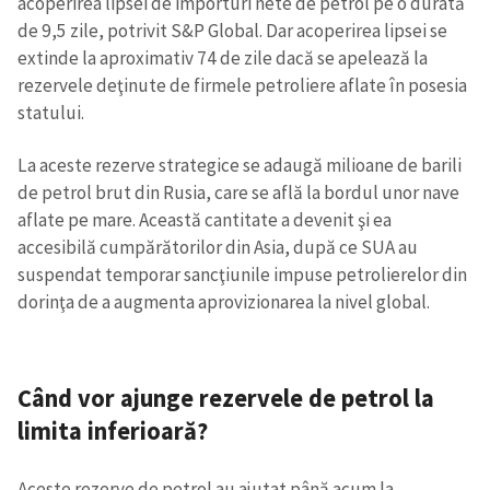
acoperirea lipsei de importuri nete de petrol pe o durată
de 9,5 zile, potrivit S&P Global. Dar acoperirea lipsei se
extinde la aproximativ 74 de zile dacă se apelează la
rezervele deţinute de firmele petroliere aflate în posesia
statului.
La aceste rezerve strategice se adaugă milioane de barili
de petrol brut din Rusia, care se află la bordul unor nave
aflate pe mare. Această cantitate a devenit şi ea
accesibilă cumpărătorilor din Asia, după ce SUA au
suspendat temporar sancţiunile impuse petrolierelor din
dorinţa de a augmenta aprovizionarea la nivel global.
Când vor ajunge rezervele de petrol la
limita inferioară?
Aceste rezerve de petrol au ajutat până acum la