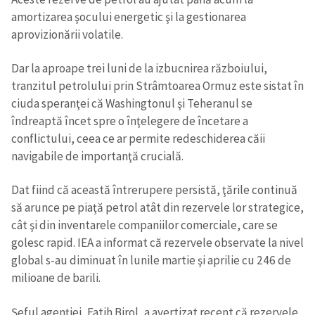
amortizarea şocului energetic şi la gestionarea
aprovizionării volatile.
Dar la aproape trei luni de la izbucnirea războiului,
tranzitul petrolului prin Strâmtoarea Ormuz este sistat în
ciuda speranţei că Washingtonul şi Teheranul se
îndreaptă încet spre o înţelegere de încetare a
conflictului, ceea ce ar permite redeschiderea căii
navigabile de importanţă crucială.
Dat fiind că această întrerupere persistă, ţările continuă
să arunce pe piaţă petrol atât din rezervele lor strategice,
cât şi din inventarele companiilor comerciale, care se
golesc rapid. IEA a informat că rezervele observate la nivel
global s-au diminuat în lunile martie şi aprilie cu 246 de
milioane de barili.
Şeful agenţiei, Fatih Birol, a avertizat recent că rezervele