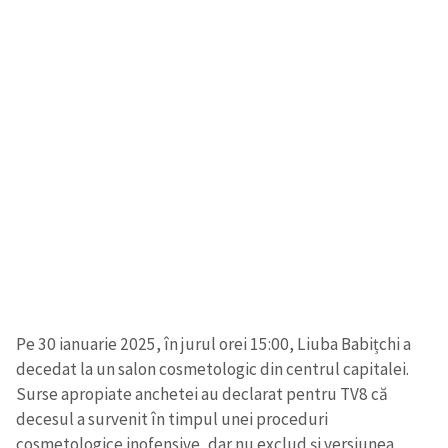
Email
+ Emailul meu
Telefon
+ Telefon personal
Am citit și sunt de
acord cu
politica de
confidențialitate
.
TRIMITE ȘTIREA
Pe 30 ianuarie 2025, în jurul orei 15:00, Liuba Babițchi a
decedat la un salon cosmetologic din centrul capitalei.
Surse apropiate anchetei au declarat pentru TV8 că
decesul a survenit în timpul unei proceduri
cosmetologice inofensive, dar nu exclud și versiunea