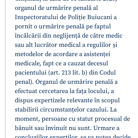
organul de urmărire penală al
Inspectoratului de Poliție Buiucani a
pornit o urmărire penală pe faptul
încălcării din neglijență de către medic
sau alt lucrător medical a regulilor și
metodelor de acordare a asistenței
medicale, fapt ce a cauzat decesul
pacientului (art. 213 lit. b) din Codul
penal). Organul de urmărire penală a
efectuat cercetarea la fața locului, a
Trimite o informație
Despre ZdG
in English
на русском
dispus expertizele relevante în scopul
stabilirii circumstanțelor cazului. La
moment, persoane cu statut procesual de
bănuit sau învinuit nu sunt. Urmare a
concluziilor experților, se va putea decide