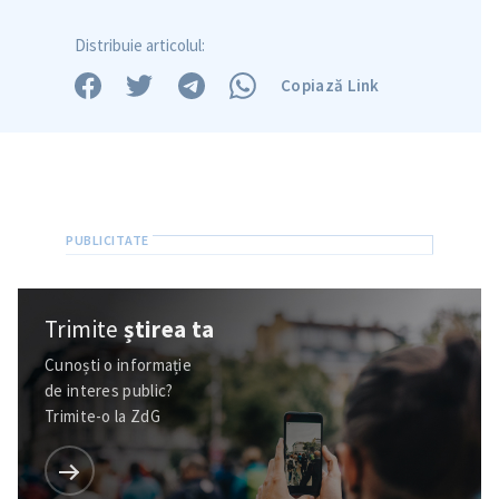
Distribuie articolul:
Copiază Link
Trimite
știrea ta
Cunoști o informație
de interes public?
SUSȚINE
Trimite-o la ZdG