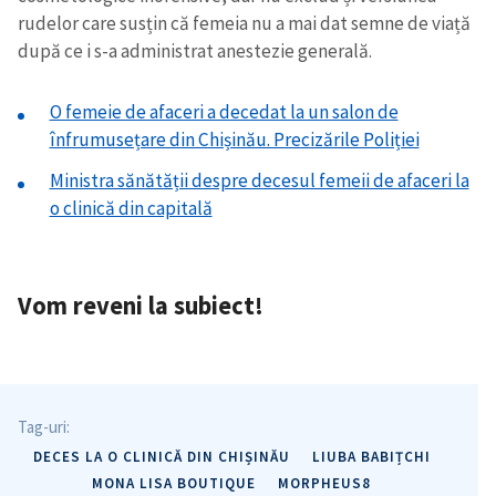
rudelor care susțin că femeia nu a mai dat semne de viață
după ce i s-a administrat anestezie generală.
O femeie de afaceri a decedat la un salon de
înfrumusețare din Chișinău. Precizările Poliției
Ministra sănătății despre decesul femeii de afaceri la
o clinică din capitală
Vom reveni la subiect!
Tag-uri:
DECES LA O CLINICĂ DIN CHIȘINĂU
LIUBA BABIȚCHI
MONA LISA BOUTIQUE
MORPHEUS8