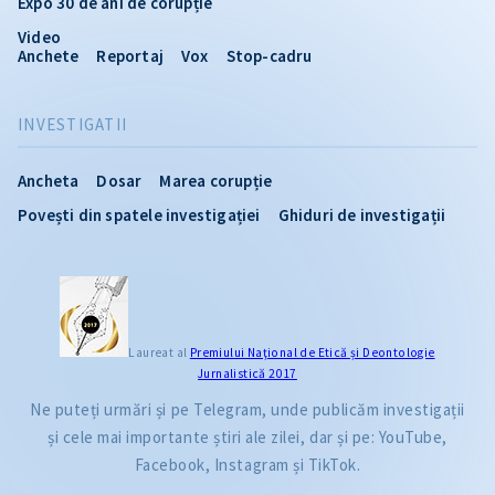
Expo 30 de ani de corupție
Video
Anchete
Reportaj
Vox
Stop-cadru
INVESTIGATII
Ancheta
Dosar
Marea corupție
Povești din spatele investigației
Ghiduri de investigații
Laureat al
Premiului Naţional de Etică și Deontologie
Jurnalistică 2017
Ne puteți urmări și pe Telegram, unde publicăm investigații
și cele mai importante știri ale zilei, dar și pe: YouTube,
Facebook, Instagram și TikTok.