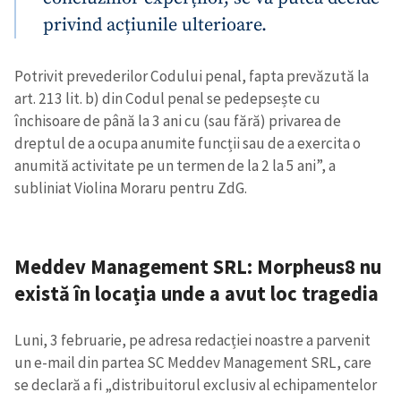
privind acțiunile ulterioare.
Potrivit prevederilor Codului penal, fapta prevăzută la
art. 213 lit. b) din Codul penal se pedepsește cu
închisoare de până la 3 ani cu (sau fără) privarea de
dreptul de a ocupa anumite funcții sau de a exercita o
anumită activitate pe un termen de la 2 la 5 ani”, a
subliniat Violina Moraru pentru ZdG.
Meddev Management SRL: Morpheus8 nu
există în locația unde a avut loc tragedia
Luni, 3 februarie, pe adresa redacției noastre a parvenit
un e-mail din partea SC Meddev Management SRL, care
se declară a fi „distribuitorul exclusiv al echipamentelor