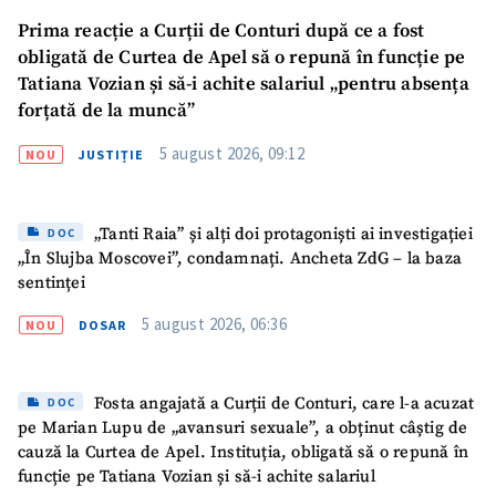
Prima reacție a Curții de Conturi după ce a fost
obligată de Curtea de Apel să o repună în funcție pe
Tatiana Vozian și să-i achite salariul „pentru absența
forțată de la muncă”
5 august 2026, 09:12
NOU
JUSTIȚIE
„Tanti Raia” și alți doi protagoniști ai investigației
DOC
„În Slujba Moscovei”, condamnați. Ancheta ZdG – la baza
sentinței
5 august 2026, 06:36
NOU
DOSAR
Fosta angajată a Curții de Conturi, care l-a acuzat
DOC
pe Marian Lupu de „avansuri sexuale”, a obținut câștig de
cauză la Curtea de Apel. Instituția, obligată să o repună în
funcție pe Tatiana Vozian și să-i achite salariul