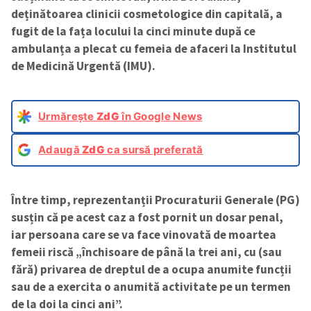
deținătoarea clinicii cosmetologice din capitală, a
fugit de la fața locului la cinci minute după ce
ambulanța a plecat cu femeia de afaceri la Institutul
de Medicină Urgentă (IMU).
Urmărește
ZdG
în Google News
Adaugă
ZdG
ca sursă preferată
Între timp, reprezentanții Procuraturii Generale (PG)
susțin că pe acest caz a fost pornit un dosar penal,
iar persoana care se va face vinovată de moartea
femeii riscă „închisoare de până la trei ani, cu (sau
fără) privarea de dreptul de a ocupa anumite funcții
sau de a exercita o anumită activitate pe un termen
de la doi la cinci ani”.