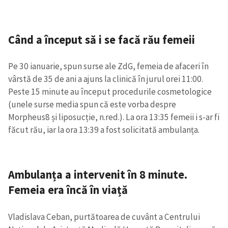
Când a început să i se facă rău femeii
Pe 30 ianuarie, spun surse ale ZdG, femeia de afaceri în
vârstă de 35 de ani a ajuns la clinică în jurul orei 11:00.
Peste 15 minute au început procedurile cosmetologice
(unele surse media spun că este vorba despre
Morpheus8 și liposucție, n.red.). La ora 13:35 femeii i s-ar fi
făcut rău, iar la ora 13:39 a fost solicitată ambulanța.
Ambulanța a intervenit în 8 minute.
Femeia era încă în viață
Vladislava Ceban, purtătoarea de cuvânt a Centrului