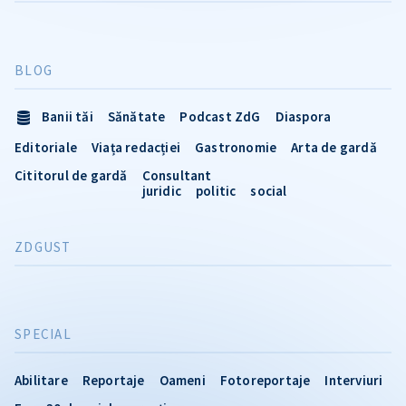
BLOG
Banii tăi
Sănătate
Podcast ZdG
Diaspora
Editoriale
Viața redacției
Gastronomie
Arta de gardă
Cititorul de gardă
Consultant
juridic
politic
social
ZDGUST
SPECIAL
Abilitare
Reportaje
Oameni
Fotoreportaje
Interviuri