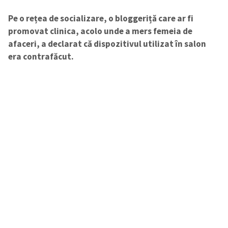
Pe o rețea de socializare, o bloggeriță care ar fi
ȘTIREA MEA
promovat clinica, acolo unde a mers femeia de
afaceri, a declarat că dispozitivul utilizat în salon
Titlu știre
+ Adaugă titlu
era contrafăcut.
Fotografie
+ Încarcă imagine
Link media
+ Link media
Mesajul știrei
+ Mesajul știrei
CONTACT SURSĂ
Sursă anonimă
Nume
+ Numele meu