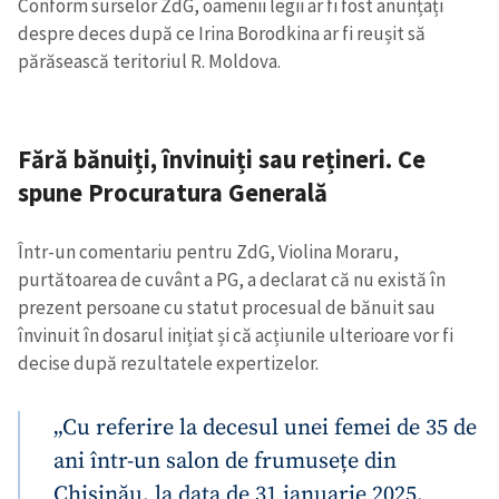
Conform surselor ZdG, oamenii legii ar fi fost anunțați
despre deces după ce Irina Borodkina ar fi reușit să
părăsească teritoriul R. Moldova.
Fără bănuiți, învinuiți sau rețineri. Ce
spune Procuratura Generală
Într-un comentariu pentru ZdG, Violina Moraru,
purtătoarea de cuvânt a PG, a declarat că nu există în
prezent persoane cu statut procesual de bănuit sau
învinuit în dosarul inițiat și că acțiunile ulterioare vor fi
decise după rezultatele expertizelor.
„Cu referire la decesul unei femei de 35 de
ani într-un salon de frumusețe din
Chișinău, la data de 31 ianuarie 2025,