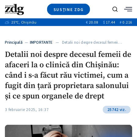
SUSȚINE ZDG
+8
Caută
+4
25
°C
, Chișinău
€
20.08
$
17.44
₽
0.216
Ştiri
+12
+1
+1
Investigatii
Banii tăi
+5
Principală
—
IMPORTANTE
— Detalii noi despre decesul femeii…
Video
Detalii noi despre decesul femeii de
Special
afaceri la o clinică din Chișinău:
Blog
ZdGust
când i s-a făcut rău victimei, cum a
fugit din țară proprietara salonului
și ce spun organele de drept
3 februarie 2025, 16:37
25742 viz.