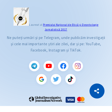
Laureat al
Premiului Naţional de Etică și Deontologie
Jurnalistică 2017
Ne puteți urmări și pe Telegram, unde publicăm investigații
și cele mai importante știri ale zilei, dar și pe: YouTube,
Facebook, Instagram și TikTok.
CITEȘTE
Citește articolul
Copiază Link
ZdG este membru al rețelei globale a jurnaliștilor de investigație (GIJN).