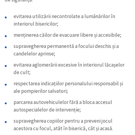
evitarea utilizării necontrolate a lumânărilor în
interiorul bisericilor;
menținerea căilor de evacuare libere și accesibile;
supravegherea permanentă a focului deschis și a
candelelor aprinse;
evitarea aglomerării excesive în interiorul lăcașelor
de cult;
respectarea indicațiilor personalului responsabil și
ale pompierilor salvatori;
parcarea autovehiculelor fără a bloca accesul
autospecialelor de intervenție;
supravegherea copiilor pentru a preveni jocul
acestora cu focul, atât în biserică, cât și acasă.