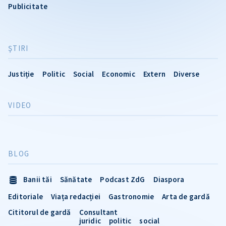
Publicitate
ŞTIRI
Justiție
Politic
Social
Economic
Extern
Diverse
VIDEO
BLOG
Banii tăi
Sănătate
Podcast ZdG
Diaspora
Editoriale
Viața redacției
Gastronomie
Arta de gardă
Cititorul de gardă
Consultant
juridic
politic
social