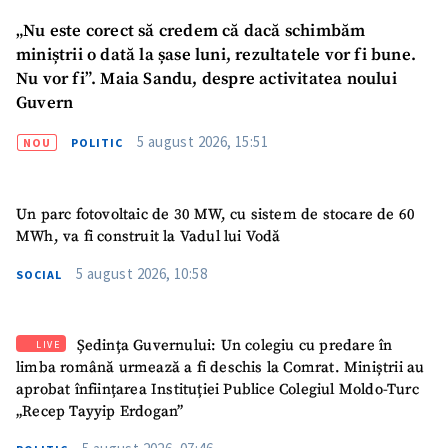
Telefon
+ Telefon personal
„Nu este corect să credem că dacă schimbăm
Am citit și sunt de
miniștrii o dată la șase luni, rezultatele vor fi bune.
acord cu
politica de
Nu vor fi”. Maia Sandu, despre activitatea noului
confidențialitate
.
Guvern
TRIMITE ȘTIREA
5 august 2026, 15:51
NOU
POLITIC
Un parc fotovoltaic de 30 MW, cu sistem de stocare de 60
MWh, va fi construit la Vadul lui Vodă
5 august 2026, 10:58
SOCIAL
Ședința Guvernului: Un colegiu cu predare în
LIVE
limba română urmează a fi deschis la Comrat. Miniștrii au
aprobat înființarea Instituției Publice Colegiul Moldo-Turc
„Recep Tayyip Erdogan”