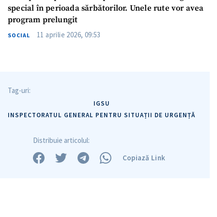
special în perioada sărbătorilor. Unele rute vor avea
program prelungit
11 aprilie 2026, 09:53
SOCIAL
Tag-uri:
IGSU
INSPECTORATUL GENERAL PENTRU SITUAȚII DE URGENȚĂ
Distribuie articolul:
Copiază Link
Trimite o informație
Despre ZdG
in English
на русском