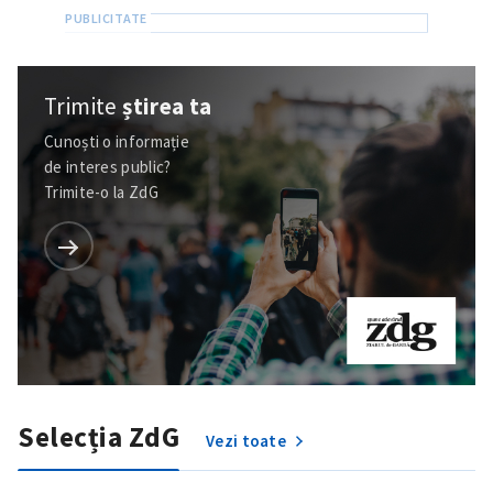
Trimite
știrea ta
Cunoști o informație
de interes public?
Trimite-o la ZdG
Selecția ZdG
Vezi toate