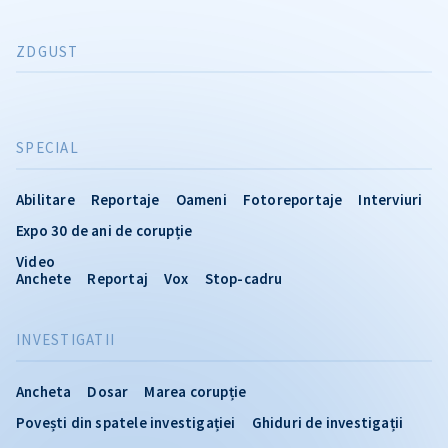
ZDGUST
SPECIAL
Abilitare
Reportaje
Oameni
Fotoreportaje
Interviuri
Expo 30 de ani de corupție
Video
Anchete
Reportaj
Vox
Stop-cadru
INVESTIGATII
Ancheta
Dosar
Marea corupție
Povești din spatele investigației
Ghiduri de investigații