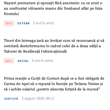
Nașteri premature și operații fără anestezie: cu ce orori s-
au confruntat viitoarele mame din Donbasul aflat pe linia
frontului
5 ore în urmă
NOU
EXTERN
Tineri din întreaga țară au învățat cum să recunoască și să
combată dezinformarea în cadrul celei de-a doua ediții a
Taberei de Reziliență Informațională
6 ore în urmă
NOU
SOCIAL
Prima reacție a Curții de Conturi după ce a fost obligată de
Curtea de Apel să o repună în funcție pe Tatiana Vozian și
să-i achite salariul „pentru absența forțată de la muncă”
ȘTIREA MEA
5 august 2026, 09:12
JUSTIȚIE
Titlu știre
+ Adaugă titlu