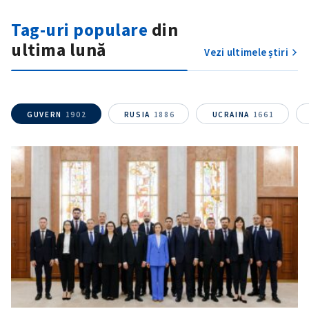
Fotografie
+ Încarcă imagine
Tag-uri populare
din
ultima lună
Vezi ultimele știri
Link media
+ Link media
GUVERN
1902
RUSIA
1886
UCRAINA
1661
Mesajul știrei
+ Mesajul știrei
CONTACT SURSĂ
Sursă anonimă
Nume
+ Numele meu
Email
+ Emailul meu