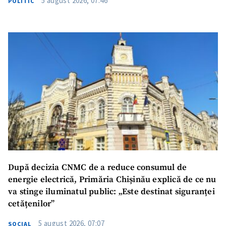
5 august 2026, 07:46
POLITIC
SUSȚINE
După decizia CNMC de a reduce consumul de
energie electrică, Primăria Chișinău explică de ce nu
va stinge iluminatul public: „Este destinat siguranței
cetățenilor”
5 august 2026, 07:07
SOCIAL