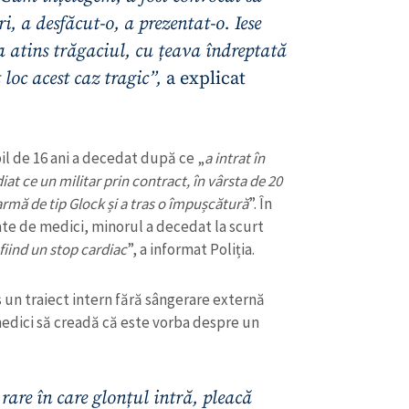
i, a desfăcut-o, a prezentat-o. Iese
 a atins trăgaciul, cu țeava îndreptată
 loc acest caz tragic”,
a explicat
pil de 16 ani a decedat după ce „
a intrat în
iat ce un militar prin contract, în vârsta de 20
armă de tip Glock și a tras o împușcătură
”. În
te de medici, minorul a decedat la scurt
fiind un stop cardiac
”, a informat Poliția.
CONTACT SURSĂ
s un traiect intern fără sângerare externă
Sursă anonimă
medici să creadă că este vorba despre un
+ Adaugă titlu
Nume
+ Numele 
+ Încarcă imagine
rare în care glonțul intră, pleacă