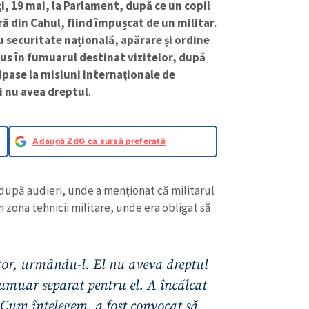
ți, 19 mai, la Parlament, după ce un copil
ră din Cahul, fiind împușcat de un militar.
 securitate națională, apărare și ordine
dus în fumuarul destinat vizitelor, după
cipase la misiuni internaționale de
și nu avea dreptul
.
Adaugă
ZdG
ca sursă preferată
 după audieri, unde a menționat că militarul
în zona tehnicii militare, unde era obligat să
tor, urmându-l. El nu aveva dreptul
fumuar separat pentru el. A încălcat
. Cum înțelegem, a fost convocat să