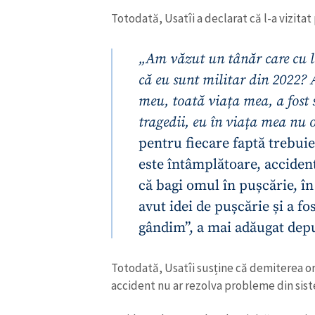
Totodată, Usatîi a declarat că l-a vizitat 
„Am văzut un tânăr care cu la
că eu sunt militar din 2022? 
meu, toată viața mea, a fost s
tragedii, eu în viața mea nu o
pentru fiecare faptă trebuie
este întâmplătoare, acciden
că bagi omul în pușcărie, în 
avut idei de pușcărie și a fo
gândim”, a mai adăugat depu
Totodată, Usatîi susține că demiterea or
accident nu ar rezolva probleme din siste