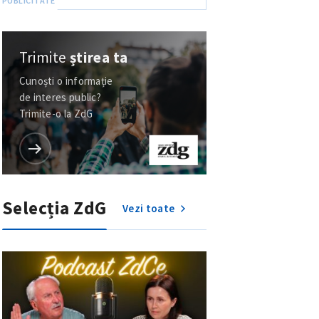
Trimite
știrea ta
Cunoști o informație
de interes public?
Trimite-o la ZdG
Selecția ZdG
Vezi toate