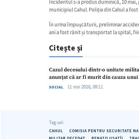
Incidentul s-a produs duminică, 10 mai, p
municipiul Cahul. Poliția din Cahul a fost 
În urma împușcăturii, preliminar accident
ani a fost rănit și transportat la spital, fi
Citește și
Cazul decesului dintr-o unitate milita
anunțat că ar fi murit din cauza unui 
11 mai 2026, 08:11
SOCIAL
Tag-uri:
CAHUL
COMISIA PENTRU SECURITATE NA
MILITAR DECEDAT
RENATO USATÎI
TRA