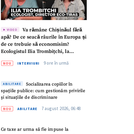
Va rămâne Chișinăul fără
VIDEO
apă? De ce seacă râurile în Europa și
de ce trebuie să economisim?
Ecologistul Ilia Trombițchi, la
Podcast ZdCe
9 ore în urmă
NOU
INTERVIURI
Socializarea copiilor în
ABILITARE
spațiile publice: cum gestionăm privirile
și situațiile de discriminare
7 august 2026, 06:48
NOU
ABILITARE
meu
Ce taxe ar urma să fie impuse la