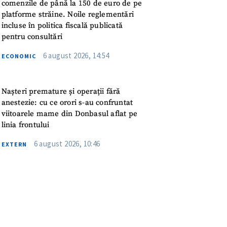
meu
comenzile de până la 150 de euro de pe
platforme străine. Noile reglementări
incluse în politica fiscală publicată
rsonal
pentru consultări
6 august 2026, 14:54
ord cu
politica de
ECONOMIC
IREA
Nașteri premature și operații fără
anestezie: cu ce orori s-au confruntat
viitoarele mame din Donbasul aflat pe
linia frontului
6 august 2026, 10:46
EXTERN