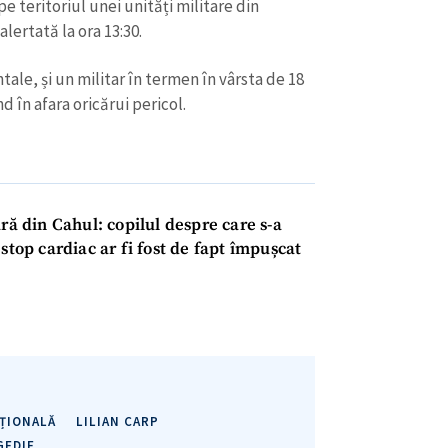
e teritoriul unei unități militare din
alertată la ora 13:30.
ale, și un militar în termen în vârsta de 18
ind în afara oricărui pericol.
ră din Cahul: copilul despre care s-a
stop cardiac ar fi fost de fapt împușcat
ȚIONALĂ
LILIAN CARP
GEDIE