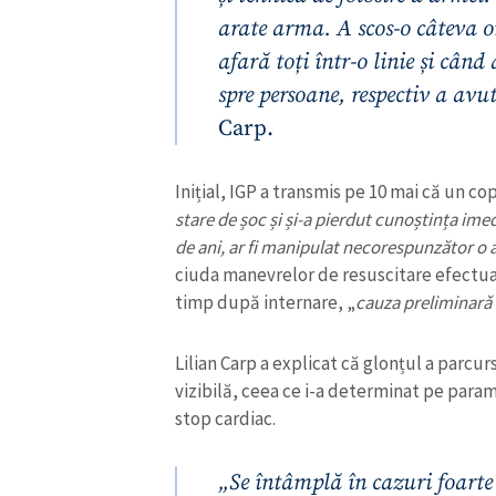
arate arma. A scos-o câteva or
afară toți într-o linie și când
spre persoane, respectiv a avut
Carp.
Inițial, IGP a transmis pe 10 mai că un co
stare de șoc și și-a pierdut cunoștința imed
de ani, ar fi manipulat necorespunzător o 
ciuda manevrelor de resuscitare efectua
timp după internare, „
cauza preliminarǎ 
ȘTIREA MEA
Lilian Carp a explicat că glonțul a parcur
vizibilă, ceea ce i-a determinat pe para
Titlu știre
stop cardiac.
Fotografie
„Se întâmplă în cazuri foarte 