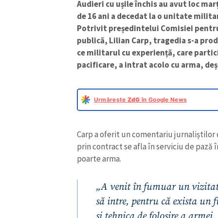
Audieri cu ușile închis au avut loc mar
de 16 ani a decedat la o unitate milita
Potrivit președintelui Comisiei pentru
publică, Lilian Carp, tragedia s-a pro
ce militarul cu experiență, care parti
pacificare, a intrat acolo cu arma, de
Urmărește
ZdG
în Google News
Carp a oferit un comentariu jurnaliștilor
prin contract se afla în serviciu de pază 
poarte arma.
„A venit în fumuar un vizita
să intre, pentru că exista un 
și tehnica de folosire a armei