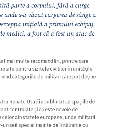
Email
+ Emailul 
altă parte a corpului, fără a curge
+ Link media
de unde s-a văzut curgerea de sânge a
Telefon
+ Telefon pe
ercepția inițială a primului echipaj,
 de medici, a fost că a fost un atac de
Am citit și sunt de ac
+ Mesajul știrei
confidențialitate
.
TRIMITE ȘT
lat mai multe recomandări, printre care
olate pentru vizitele civililor în unitățile
ivind categoriile de militari care pot deține
ru Renato Usatîi a subliniat că spațiile de
cient controlate și că este nevoie de
 celor din statele europene, unde militarii
n seif special înainte de întâlnirile cu