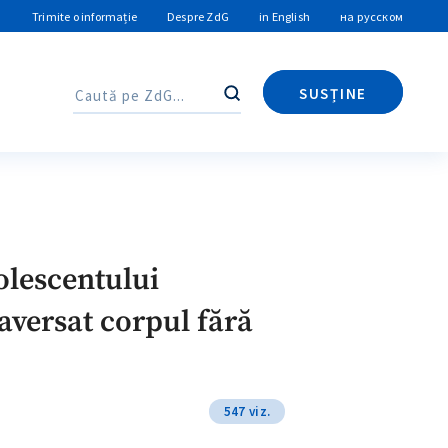
Trimite o informație
Despre ZdG
in English
на русском
SUSȚINE
Caută
Caută
olescentului
raversat corpul fără
547 viz.