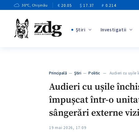
€
20.05
$
17.37
₽
0.214
30
°C
, Chișinău
Ştiri
Investigatii
+3
+1
+9
+4
Principală
—
Ştiri
—
Politic
— Audieri cu ușile î
+5
Audieri cu ușile înch
împușcat într-o unita
sângerări externe viz
19 mai 2026, 17:09