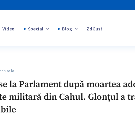
Video
Special
Blog
ZdGust
+1
Banii tăi
+1
nchise la…
+1
ise la Parlament după moartea ad
te militară din Cahul. Glonțul a t
+1
ibile