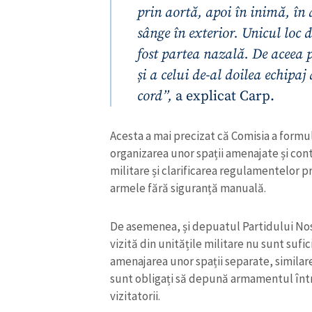
prin aortă, apoi în inimă, în 
Link media
sânge în exterior. Unicul loc 
fost partea nazală. De aceea p
și a celui de-al doilea echipaj
Mesajul știrei
cord”,
a explicat Carp.
Acesta a mai precizat că Comisia a formu
organizarea unor spații amenajate și contr
militare și clarificarea regulamentelor pr
armele fără siguranță manuală.
De asemenea, și depuatul Partidului Nost
vizită din unitățile militare nu sunt sufi
amenajarea unor spații separate, similare
sunt obligați să depună armamentul într-u
vizitatorii.