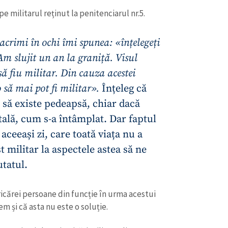
pe militarul reținut la penitenciarul nr.5.
crimi în ochi îmi spunea: «înțelegeți
Am slujit un an la graniță. Visul
ă fiu militar. Din cauza acestei
 să mai pot fi militar
».
Înțeleg că
 să existe pedeapsă, chiar dacă
tală, cum s-a întâmplat. Dar faptul
aceeași zi, care toată viața nu a
st militar la aspectele astea să ne
tatul.
icărei persoane din funcție în urma acestui
m și că asta nu este o soluție.