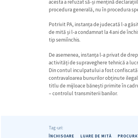
acesta a refuzat să-și mențină declarațiil
Link media
procedura generală, nu în procedura spe
Potrivit PA, instanța de judecată l-a găsi
de mită și l-a condamnat la 4 ani de înch
Mesajul știrei
tip semiînchis.
De asemenea, instanța l-a privat de drept
activități de supraveghere tehnică a lucr
Din contul inculpatului a fost confiscat
contravaloarea bunurilor obținute ilegal
titlu de mijloace bănești primite în cadr
– controlul transmiterii banilor.
Tag-uri:
ÎNCHISOARE
LUARE DE MITĂ
PROCURA