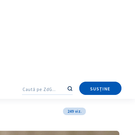
Trimite o informație
Despre ZdG
in English
на русском
SUSȚINE
Caută
Caută
st condamnat la 4 ani
249 viz.