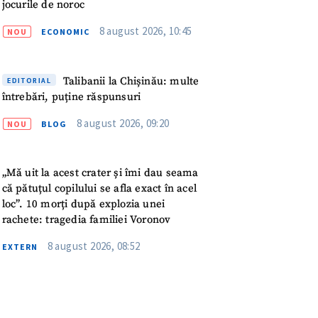
jocurile de noroc
8 august 2026, 10:45
NOU
ECONOMIC
rsonal
ord cu
politica de
Talibanii la Chișinău: multe
EDITORIAL
întrebări, puține răspunsuri
IREA
8 august 2026, 09:20
NOU
BLOG
„Mă uit la acest crater și îmi dau seama
că pătuțul copilului se afla exact în acel
loc”. 10 morți după explozia unei
rachete: tragedia familiei Voronov
8 august 2026, 08:52
EXTERN