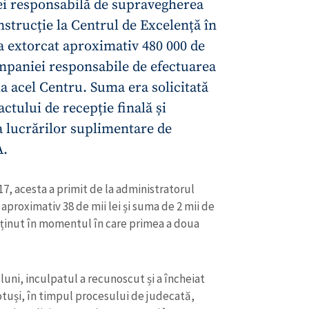
ei responsabilă de supravegherea
nstrucție la Centrul de Excelență în
a extorcat aproximativ 480 000 de
ompaniei responsabile de efectuarea
la acel Centru. Suma era solicitată
ctului de recepție finală și
 lucrărilor suplimentare de
A.
7, acesta a primit de la administratorul
 aproximativ 38 de mii lei și suma de 2 mii de
CONTACT SURSĂ
reținut în momentul în care primea a doua
Sursă anonimă
+ Adaugă titlu
Nume
+ Numele 
 luni, inculpatul a recunoscut și a încheiat
+ Încarcă imagine
otuși, în timpul procesului de judecată,
Email
+ Emailul 