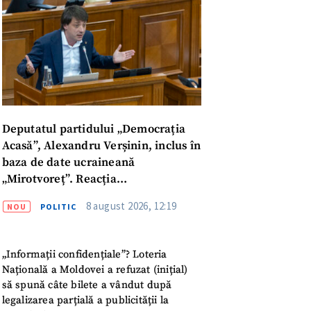
Deputatul partidului „Democrația
Acasă”, Alexandru Verșinin, inclus în
baza de date ucraineană
„Mirotvoreț”. Reacția
parlamentarului
8 august 2026, 12:19
NOU
POLITIC
„Informații confidențiale”? Loteria
Națională a Moldovei a refuzat (inițial)
meu
să spună câte bilete a vândut după
legalizarea parțială a publicității la
meu