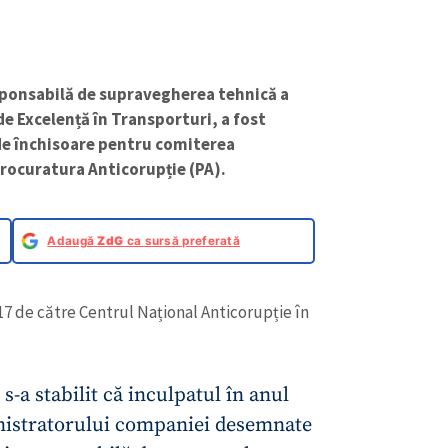
sponsabilă de supravegherea tehnică a
de Excelență în Transporturi, a fost
de închisoare pentru comiterea
Procuratura Anticorupție (PA).
Adaugă
ZdG
ca sursă preferată
17 de către Centrul Național Anticorupție în
s-a stabilit că inculpatul în anul
inistratorului companiei desemnate