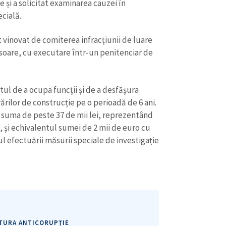
e și a solicitat examinarea cauzei în
+ Link media
cială.
Telefon
+ Telefon pe
t vinovat de comiterea infracțiunii de luare
isoare, cu executare într-un penitenciar de
Am citit și sunt de ac
+ Mesajul știrei
confidențialitate
.
TRIMITE ȘT
ul de a ocupa funcții și de a desfășura
ărilor de construcție pe o perioadă de 6 ani.
ă suma de peste 37 de mii lei, reprezentând
, și echivalentul sumei de 2 mii de euro cu
ul efectuării măsurii speciale de investigație
TURA ANTICORUPȚIE