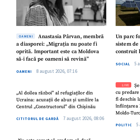
Anastasia Pârvan, membră
Un parc f
OAMENI
a diasporei: „Migrația nu poate fi
sistem de
oprită. Important este ca Moldova
construit 
să-i facă pe oameni să revină”
5 
SOCIAL
8 august 2026, 07:16
OAMENI
Șe
LIVE
cu predare
„Al doilea război” al refugiaților din
fi deschis 
Ucraina: acuzații de abuz și umilire la
înființarea 
Centrul „Constructorul” din Chișinău
Moldo-Turc
7 august 2026, 08:06
CITITORUL DE GARDĂ
5
POLITIC