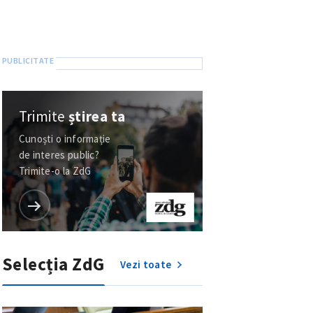
Trimite
știrea ta
Cunoști o informație
de interes public?
Trimite-o la ZdG
Selecția ZdG
Vezi toate