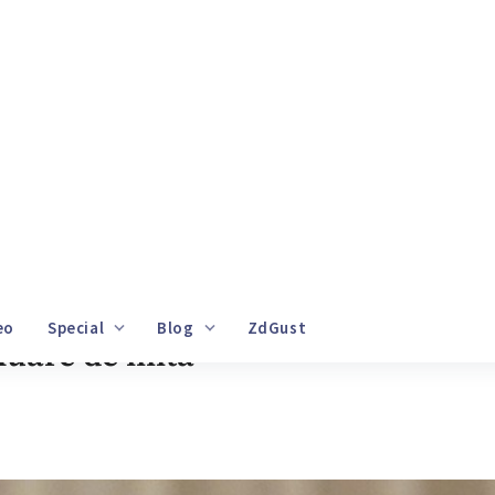
Video
Special
Blog
ZdGust
Banii tăi
ompanii de supraveghere…
nii de supraveghere tehnică a fo
luare de mită