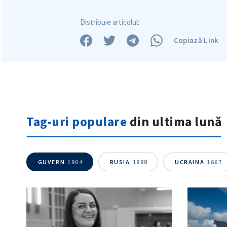
Distribuie articolul:
Copiază Link
Tag-uri populare
din ultima lună
GUVERN
1904
RUSIA
1888
UCRAINA
1667