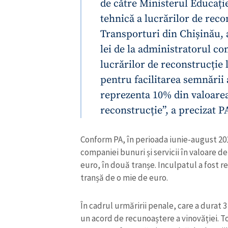
de către Ministerul Educați
tehnică a lucrărilor de reco
Transporturi din Chișinău, 
lei de la administratorul c
lucrărilor de reconstrucție 
pentru facilitarea semnării a
reprezenta 10% din valoarea
reconstrucție”, a precizat P
Conform PA, în perioada iunie-august 201
companiei bunuri și servicii în valoare de
ȘTIREA MEA
euro, în două tranșe. Inculpatul a fost 
tranșă de o mie de euro.
Titlu știre
În cadrul urmăririi penale, care a durat 3
Fotografie
un acord de recunoaștere a vinovăției. T