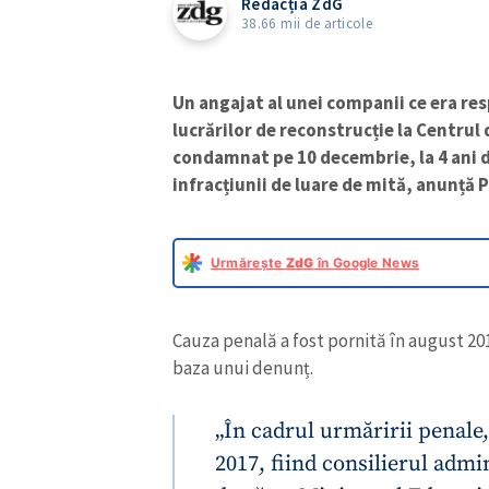
Redacția ZdG
38.66 mii de articole
Un angajat al unei companii ce era re
lucrărilor de reconstrucție la Centrul 
condamnat pe 10 decembrie, la 4 ani 
infracțiunii de luare de mită, anunță 
Urmărește
ZdG
în Google News
Cauza penală a fost pornită în august 20
baza unui denunț.
„În cadrul urmăririi penale, 
2017, fiind consilierul adm