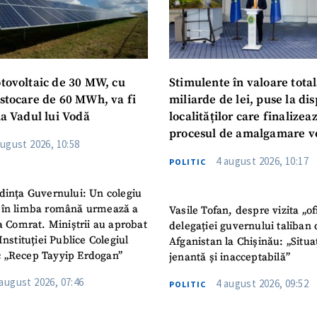
otovoltaic de 30 MW, cu
Stimulente în valoare total
 stocare de 60 MWh, va fi
miliarde de lei, puse la dis
la Vadul lui Vodă
localităților care finalizea
procesul de amalgamare v
august 2026, 10:58
4 august 2026, 10:17
POLITIC
dința Guvernului: Un colegiu
 în limba română urmează a
Vasile Tofan, despre vizita „of
la Comrat. Miniștrii au aprobat
delegației guvernului taliban 
Instituției Publice Colegiul
Afganistan la Chișinău: „Situa
 „Recep Tayyip Erdogan”
jenantă și inacceptabilă”
 august 2026, 07:46
4 august 2026, 09:52
POLITIC