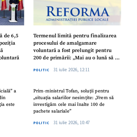
ă de 6,5
Termenul limită pentru finalizarea
poziția
procesului de amalgamare
ză
voluntară a fost prelungit pentru
oluntară
200 de primării: „Mai au o lună să se
așeze la masă, să ia o decizie finală”
31 iulie 2026, 12:11
POLITIC
icială” a
Prim-ministrul Tofan, soluții pentru
din
„situația salariilor nesimțite: „Vrem să
ția este
investigăm cele mai înalte 100 de
pachete salariale”
31 iulie 2026, 10:47
POLITIC