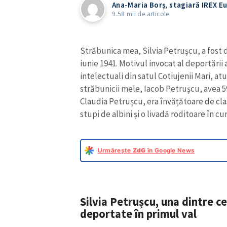
Ana-Maria Borș, stagiară IREX E
9.58 mii de articole
Străbunica mea, Silvia Petrușcu, a fost 
iunie 1941. Motivul invocat al deportării 
intelectuali din satul Cotiujenii Mari, atu
străbunicii mele, Iacob Petrușcu, avea 59
Claudia Petrușcu, era învățătoare de cla
stupi de albini și o livadă roditoare în cu
Urmărește
ZdG
în Google News
Silvia Petrușcu, una dintre c
deportate în primul val