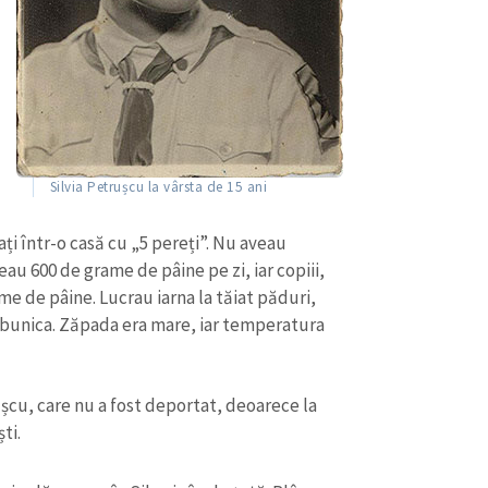
Email
+ Emailul 
+ Link media
Telefon
+ Telefon pe
Am citit și sunt de ac
+ Mesajul știrei
confidențialitate
.
TRIMITE ȘT
Silvia Petrușcu la vârsta de 15 ani
ați într-o casă cu „5 pereți”. Nu aveau
au 600 de grame de pâine pe zi, iar copiii,
me de pâine. Lucrau iarna la tăiat păduri,
răbunica. Zăpada era mare, iar temperatura
șcu, care nu a fost deportat, deoarece la
ti.