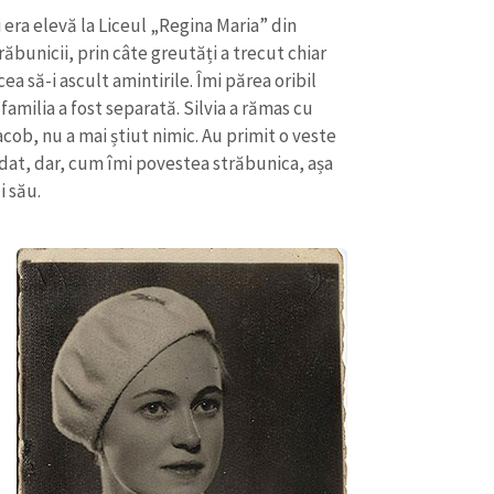
 era elevă la Liceul „Regina Maria” din
răbunicii, prin câte greutăți a trecut chiar
ea să-i ascult amintirile. Îmi părea oribil
familia a fost separată. Silvia a rămas cu
acob, nu a mai știut nimic. Au primit o veste
edat, dar, cum îmi povestea străbunica, așa
i său.
CONTACT SURSĂ
Sursă anonimă
+ Adaugă titlu
Nume
+ Numele 
+ Încarcă imagine