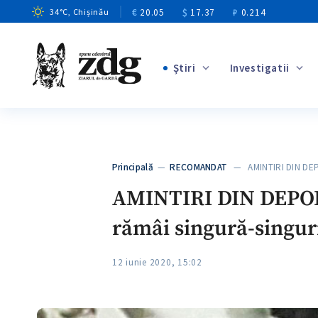
€
20.05
$
17.37
₽
0.214
34
°C
, Chișinău
Ştiri
Investigatii
+1
+14
+10
Principală
—
RECOMANDAT
— AMINTIRI DIN DEP
+4
AMINTIRI DIN DEPORT
rămâi singură-singuri
12 iunie 2020, 15:02