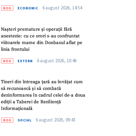
meu
6 august 2026, 14:54
NOU
ECONOMIC
rsonal
Nașteri premature și operații fără
ord cu
politica de
anestezie: cu ce orori s-au confruntat
viitoarele mame din Donbasul aflat pe
linia frontului
IREA
6 august 2026, 10:46
NOU
EXTERN
Tineri din întreaga țară au învățat cum
să recunoască și să combată
dezinformarea în cadrul celei de-a doua
ediții a Taberei de Reziliență
Informațională
6 august 2026, 09:43
NOU
SOCIAL