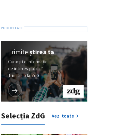
Trimite
știrea ta
Cunoști o informație
de interes public?
Trimite-o la ZdG
Selecția ZdG
Vezi toate