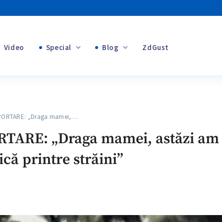
Video
Special
Blog
ZdGust
+1
Banii tăi
ORTARE: „Draga mamei,…
ARE: „Draga mamei, astăzi am să
că printre străini”
+1