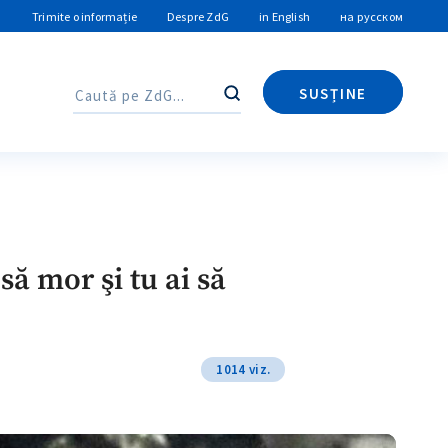
Trimite o informație
Despre ZdG
in English
на русском
SUSȚINE
Caută
Caută
 mor şi tu ai să
1014 viz.