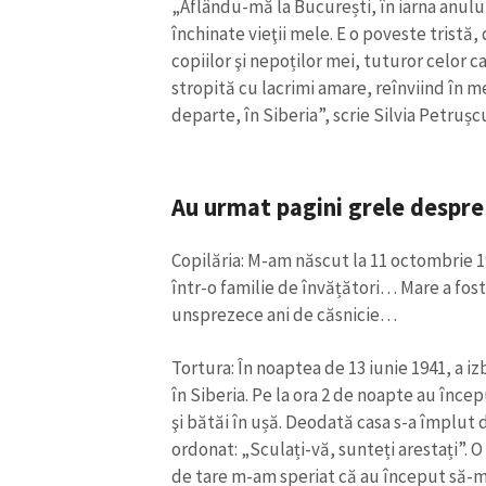
„Aflându-mă la București, în iarna anului
închinate vieţii mele. E o poveste tristă
copiilor şi nepoților mei, tuturor celor 
stropită cu lacrimi amare, reînviind în m
departe, în Siberia”, scrie Silvia Petruș
Au urmat pagini grele despre 
Copilăria: M-am născut la 11 octombrie 19
într-o familie de învățători… Mare a fost
unsprezece ani de căsnicie…
Tortura: În noaptea de 13 iunie 1941, a iz
în Siberia. Pe la ora 2 de noapte au începu
şi bătăi în ușă. Deodată casa s-a împlut 
ordonat: „Sculați-vă, sunteți arestați”. 
de tare m-am speriat că au început să-mi