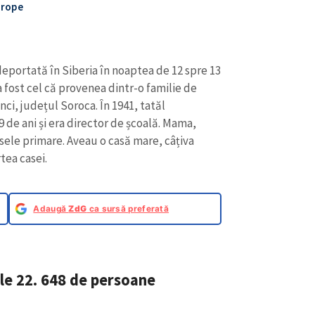
urope
deportată în Siberia în noaptea de 12 spre 13
a fost cel că provenea dintr-o familie de
nci, județul Soroca. În 1941, tatăl
 de ani și era director de școală. Mama,
sele primare. Aveau o casă mare, câțiva
rtea casei.
Adaugă
ZdG
ca sursă preferată
ele 22. 648 de persoane