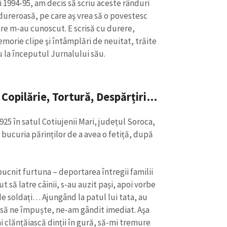
 1994-95, am decis să scriu aceste rânduri
, dureroasă, pe care aş vrea să o povestesc
care m-au cunoscut. E scrisă cu durere,
emorie clipe şi întâmplări de neuitat, trăite
cu la începutul Jurnalului său.
Copilărie, Tortură, Despărțiri…
25 în satul Cotiujenii Mari, județul Soroca,
 bucuria părinților de a avea o fetiță, după
bucnit furtuna – deportarea întregii familii
t să latre câinii, s-au auzit pași, apoi vorbe
de soldați… Ajungând la patul lui tata, au
O să ne împuște, ne-am gândit imediat. Aşa
 clănțăiască dinții în gură, să-mi tremure