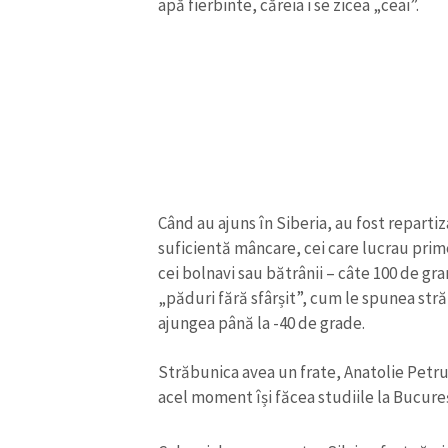
apă fierbinte, căreia i se zicea „ceai”.
Link media
Mesajul știrei
Când au ajuns în Siberia, au fost repartiz
suficientă mâncare, cei care lucrau prime
cei bolnavi sau bătrânii – câte 100 de gra
„păduri fără sfârșit”, cum le spunea st
ajungea până la -40 de grade.
Străbunica avea un frate, Anatolie Petru
acel moment își făcea studiile la Bucureș