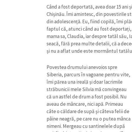
Când a fost deportată, avea doar 15 ani și
Chișinău. Îmi amintesc, din povestirile st
din adolescență. Eu, fiind copilă, îmi plăc
faptul că, atunci când au fost deportați, 
mama sa, Claudia, iar despre tatăl său, I
seacă, fără prea multe detalii, că a dec
și nu a aflat unde este mormântul tatălu
Povestea drumului anevoios spre
Siberia, parcurs în vagoane pentru vite,
îmi părea una ireală și doar lacrimile
străbunicii mele Silvia mă convingeau
ȘTIREA MEA
că un astfel de drum a fost posibil. Nu
aveau de mâncare, nici apă. Primeau
Titlu știre
câte o căldare de supă și câteva felii de
pâine neagră, pe care nu o putea mânca
Fotografie
nimeni. Mergeau cu santinelele după