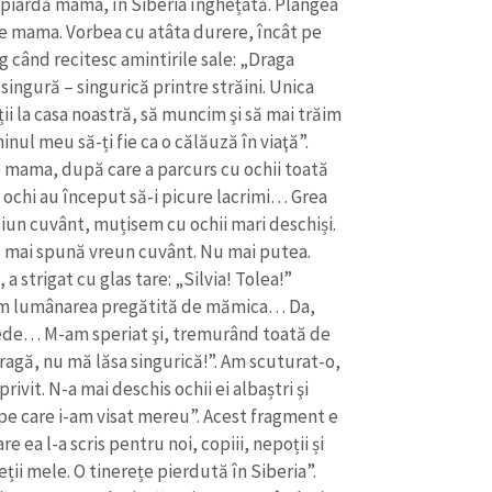
i piardă mama, în Siberia înghețată. Plângea
e mama. Vorbea cu atâta durere, încât pe
 când recitesc amintirile sale: „Draga
singură – singurică printre străini. Unica
ii la casa noastră, să muncim şi să mai trăim
inul meu să-ți fie ca o călăuză în viaţă”.
e mama, după care a parcurs cu ochii toată
n ochi au început să-i picure lacrimi… Grea
iun cuvânt, muțisem cu ochii mari deschiși.
să mai spună vreun cuvânt. Nu mai putea.
 strigat cu glas tare: „Silvia! Tolea!”
geam lumânarea pregătită de mămica… Da,
repede… M-am speriat şi, tremurând toată de
agă, nu mă lăsa singurică!”. Am scuturat-o,
vit. N-a mai deschis ochii ei albaștri şi
i pe care i-am visat mereu”. Acest fragment e
e ea l-a scris pentru noi, copiii, nepoții și
eții mele. O tinerețe pierdută în Siberia”.