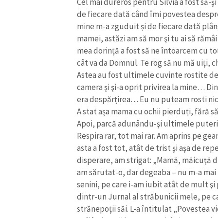
Cel mai dureros pentru Silvia a fost să-ș
de fiecare dată când îmi povestea despr
mine m-a zguduit și de fiecare dată plâng
mamei, astăzi am să mor şi tu ai să rămâi 
mea dorință a fost să ne întoarcem cu toț
cât va da Domnul. Te rog să nu mă uiți, ch
Astea au fost ultimele cuvinte rostite d
camera şi şi-a oprit privirea la mine… Di
era despărțirea… Eu nu puteam rosti nic
A stat aşa mama cu ochii pierduți, fără 
Apoi, parcă adunându-şi ultimele puteri, a
Respira rar, tot mai rar. Am aprins pe 
asta a fost tot, atât de trist şi aşa de 
disperare, am strigat: „Mamă, măicuță dr
am sărutat-o, dar degeaba – nu m-a mai pri
senini, pe care i-am iubit atât de mult ş
dintr-un Jurnal al străbunicii mele, pe car
strănepoții săi. L-a întitulat „Povestea vi