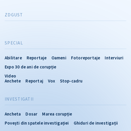
ZDGUST
SPECIAL
Abilitare
Reportaje
Oameni
Fotoreportaje
Interviuri
Expo 30 de ani de corupție
Video
Anchete
Reportaj
Vox
Stop-cadru
INVESTIGATII
Ancheta
Dosar
Marea corupție
Povești din spatele investigației
Ghiduri de investigații