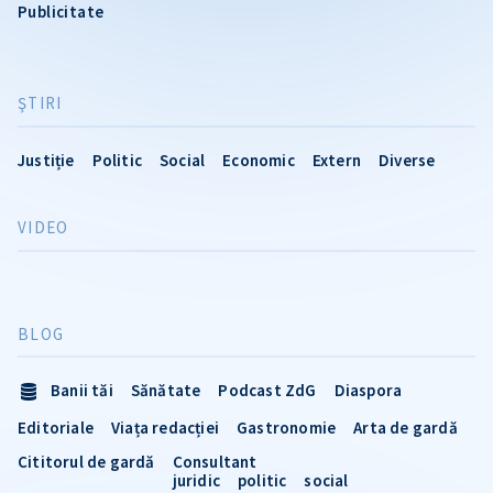
Publicitate
ŞTIRI
Justiție
Politic
Social
Economic
Extern
Diverse
VIDEO
BLOG
Banii tăi
Sănătate
Podcast ZdG
Diaspora
Editoriale
Viața redacției
Gastronomie
Arta de gardă
Cititorul de gardă
Consultant
juridic
politic
social