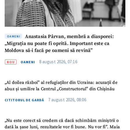
Fotografie
+ Încarcă imagine
Link media
+ Link media
Anastasia Pârvan, membră a diasporei:
OAMENI
„Migrația nu poate fi oprită. Important este ca
Moldova să-i facă pe oameni să revină”
Mesajul știrei
+ Mesajul știrei
8 august 2026, 07:16
NOU
OAMENI
CONTACT SURSĂ
„Al doilea război” al refugiaților din Ucraina: acuzații de
Sursă anonimă
abuz și umilire la Centrul „Constructorul” din Chișinău
Nume
+ Numele meu
7 august 2026, 08:06
CITITORUL DE GARDĂ
Email
+ Emailul meu
„Nu este corect să credem că dacă schimbăm miniștrii o
dată la șase luni, rezultatele vor fi bune. Nu vor fi”. Maia
Telefon