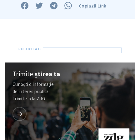
Copiază Link
Trimite
știrea ta
Cunoști o informație
de interes public?
Trimite-o la ZdG