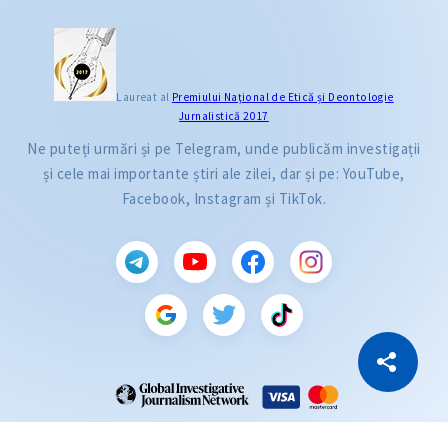
Laureat al
Premiului Naţional de Etică și Deontologie
Jurnalistică 2017
Ne puteți urmări și pe Telegram, unde publicăm investigații
și cele mai importante știri ale zilei, dar și pe: YouTube,
Facebook, Instagram și TikTok.
CITEȘTE
Citește articolul
Copiază Link
ZdG este membru al rețelei globale a jurnaliștilor de investigație (GIJN).