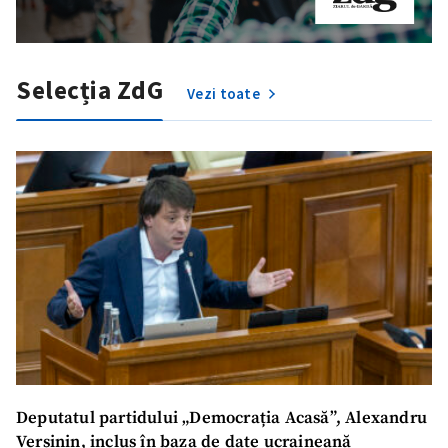
Selecția ZdG
Vezi toate
Trimite o informație
Despre ZdG
in English
на русском
Deputatul partidului „Democrația Acasă”, Alexandru
Verșinin, inclus în baza de date ucraineană