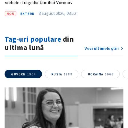
rachete: tragedia familiei Voronov
8 august 2026, 08:52
NOU
EXTERN
Tag-uri populare
din
ultima lună
Vezi ultimele știri
GUVERN
1904
RUSIA
1888
UCRAINA
1666
ȘTIREA MEA
Titlu știre
+ Adaugă titlu