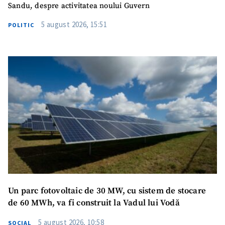
+ Telefon personal
Sandu, despre activitatea noului Guvern
5 august 2026, 15:51
Am citit și sunt de
POLITIC
acord cu
politica de
confidențialitate
.
TRIMITE ȘTIREA
Un parc fotovoltaic de 30 MW, cu sistem de stocare
de 60 MWh, va fi construit la Vadul lui Vodă
5 august 2026, 10:58
SOCIAL