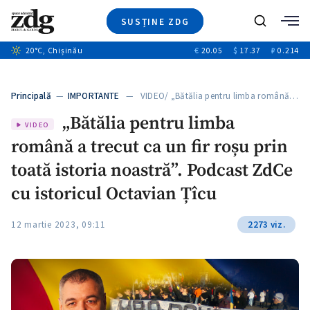
SUSȚINE ZDG
Caută
+2
20
°C
, Chișinău
€
20.05
$
17.37
₽
0.214
Ştiri
+6
+2
Investigatii
Banii tăi
+2
Principală
—
IMPORTANTE
— VIDEO/ „Bătălia pentru limba română…
Video
+1
+1
„Bătălia pentru limba
Special
VIDEO
română a trecut ca un fir roșu prin
Blog
+2
ZdGust
toată istoria noastră”. Podcast ZdCe
+1
cu istoricul Octavian Țîcu
12 martie 2023, 09:11
2273 viz.