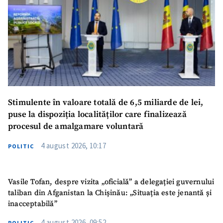
Stimulente în valoare totală de 6,5 miliarde de lei,
puse la dispoziția localităților care finalizează
procesul de amalgamare voluntară
4 august 2026, 10:17
POLITIC
Vasile Tofan, despre vizita „oficială” a delegației guvernului
taliban din Afganistan la Chișinău: „Situația este jenantă și
inacceptabilă”
4 august 2026, 09:52
POLITIC