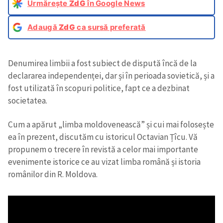
Urmărește
ZdG
în Google News
Adaugă
ZdG
ca sursă preferată
Denumirea limbii a fost subiect de dispută încă de la
declararea independenței, dar și în perioada sovietică, și a
fost utilizată în scopuri politice, fapt ce a dezbinat
societatea.
Cum a apărut „limba moldovenească” și cui mai folosește
ea în prezent, discutăm cu istoricul Octavian Țîcu. Vă
propunem o trecere în revistă a celor mai importante
evenimente istorice ce au vizat limba română și istoria
românilor din R. Moldova.