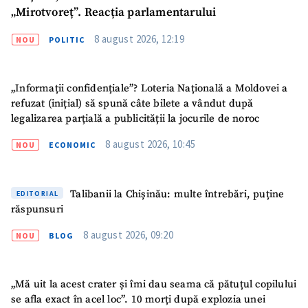
„Mirotvoreț”. Reacția parlamentarului
8 august 2026, 12:19
NOU
POLITIC
„Informații confidențiale”? Loteria Națională a Moldovei a
refuzat (inițial) să spună câte bilete a vândut după
legalizarea parțială a publicității la jocurile de noroc
8 august 2026, 10:45
NOU
ECONOMIC
Talibanii la Chișinău: multe întrebări, puține
EDITORIAL
răspunsuri
8 august 2026, 09:20
NOU
BLOG
„Mă uit la acest crater și îmi dau seama că pătuțul copilului
se afla exact în acel loc”. 10 morți după explozia unei