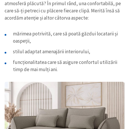
atmosferă plăcută? În primul rând, una confortabilă, pe
care să-ți petreci cu plăcere fiecare clipă. Merită însă să
acordăm atenție și altor câtorva aspecte:
mărimea potrivită, care să poată găzdui locatarii și
oaspeții,
stilul adaptat amenajării interiorului,
funcționalitatea care să asigure confortul utilizării
timp de mai mulți ani.