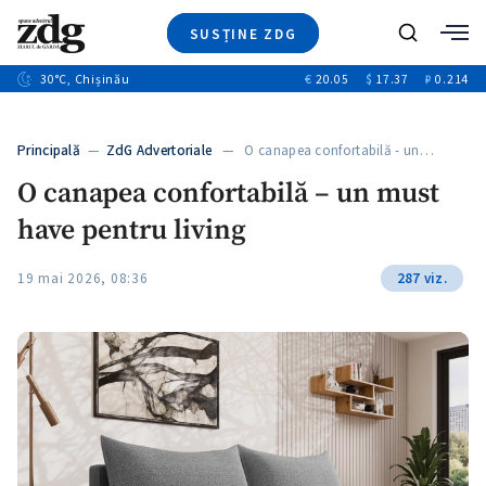
SUSȚINE ZDG
+3
Caută
+1
30
°C
, Chișinău
€
20.05
$
17.37
₽
0.214
Ştiri
+10
+5
Investigatii
Banii tăi
+1
+5
Principală
—
ZdG Advertoriale
— O canapea confortabilă - un…
Video
+1
O canapea confortabilă – un must
Special
have pentru living
Blog
+1
ZdGust
19 mai 2026, 08:36
287 viz.
+1