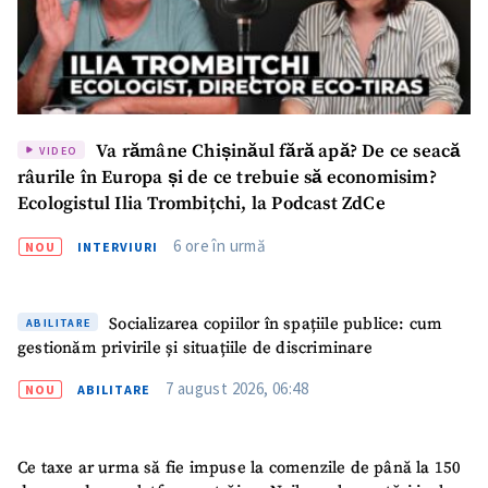
TRIMITE ȘTIREA
Va rămâne Chișinăul fără apă? De ce seacă
VIDEO
râurile în Europa și de ce trebuie să economisim?
Ecologistul Ilia Trombițchi, la Podcast ZdCe
6 ore în urmă
NOU
INTERVIURI
Socializarea copiilor în spațiile publice: cum
ABILITARE
gestionăm privirile și situațiile de discriminare
7 august 2026, 06:48
NOU
ABILITARE
Ce taxe ar urma să fie impuse la comenzile de până la 150