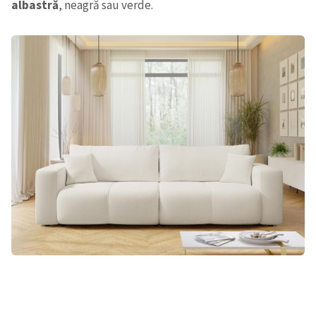
albastră
, neagră sau verde.
Trimite o informație
Despre ZdG
in English
на русском