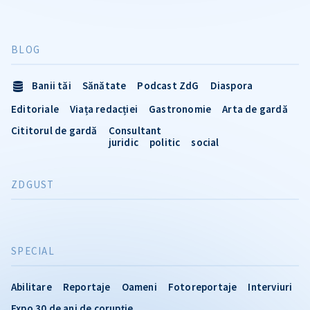
BLOG
Banii tăi
Sănătate
Podcast ZdG
Diaspora
Editoriale
Viața redacției
Gastronomie
Arta de gardă
Cititorul de gardă
Consultant
juridic
politic
social
ZDGUST
SPECIAL
Abilitare
Reportaje
Oameni
Fotoreportaje
Interviuri
Expo 30 de ani de corupție