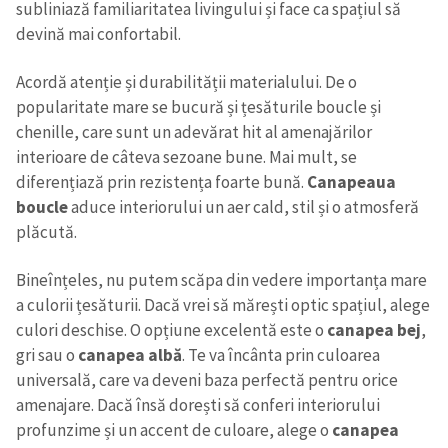
subliniază familiaritatea livingului și face ca spațiul să
devină mai confortabil.
Acordă atenție și durabilității materialului. De o
popularitate mare se bucură și țesăturile boucle și
chenille, care sunt un adevărat hit al amenajărilor
interioare de câteva sezoane bune. Mai mult, se
diferențiază prin rezistența foarte bună.
Canapeaua
boucle
aduce interiorului un aer cald, stil și o atmosferă
plăcută.
Bineînțeles, nu putem scăpa din vedere importanța mare
a culorii țesăturii. Dacă vrei să mărești optic spațiul, alege
culori deschise. O opțiune excelentă este o
canapea bej
,
gri sau o
canapea albă
. Te va încânta prin culoarea
universală, care va deveni baza perfectă pentru orice
amenajare. Dacă însă dorești să conferi interiorului
profunzime și un accent de culoare, alege o
canapea