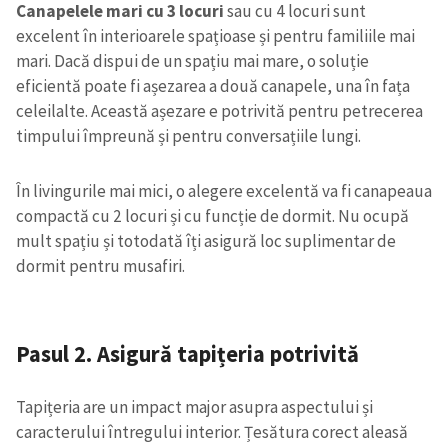
Canapelele mari cu 3 locuri
sau cu 4 locuri sunt
excelent în interioarele spațioase și pentru familiile mai
mari. Dacă dispui de un spațiu mai mare, o soluție
eficientă poate fi așezarea a două canapele, una în fața
celeilalte. Această așezare e potrivită pentru petrecerea
timpului împreună și pentru conversațiile lungi.
În livingurile mai mici, o alegere excelentă va fi canapeaua
compactă cu 2 locuri și cu funcție de dormit. Nu ocupă
mult spațiu și totodată îți asigură loc suplimentar de
dormit pentru musafiri.
Pasul 2. Asigură tapițeria potrivită
Tapițeria are un impact major asupra aspectului și
caracterului întregului interior. Țesătura corect aleasă