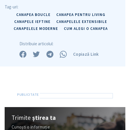
Tag-uri:
CANAPEA BOUCLE
CANAPEA PENTRU LIVING
CANAPELE IEFTINE
CANAPELELE EXTENSIBILE
CANAPELELE MODERNE
CUM ALEGI O CANAPEA
Distribuie articolul:
Copiază Link
ȘTIREA MEA
Titlu știre
+ Adaugă titlu
Fotografie
+ Încarcă imagine
Trimite
știrea ta
Link media
+ Link media
Cunoști o informație