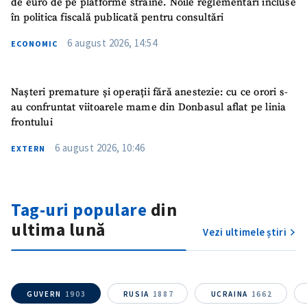
de euro de pe platforme străine. Noile reglementări incluse
în politica fiscală publicată pentru consultări
6 august 2026, 14:54
ECONOMIC
Nașteri premature și operații fără anestezie: cu ce orori s-
au confruntat viitoarele mame din Donbasul aflat pe linia
frontului
6 august 2026, 10:46
EXTERN
SUSȚINE
Tag-uri populare
din
ultima lună
Vezi ultimele știri
GUVERN
1903
RUSIA
1887
UCRAINA
1662