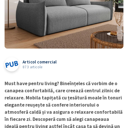
Articol comercial
873 articole
Must have pentru living? Bineînțeles că vorbim de o
canapea confortabilă, care creează centrul zilnic de
relaxare. Mobila tapițată cu țesătură moale în tonuri
elegante reușește să confere interiorului o
atmosferă caldă și va asigura o relaxare confortabilă
în fiecare zi. Descoperă cum să alegi canapeaua
ideală pentru living astfel încât casa ta să devină un