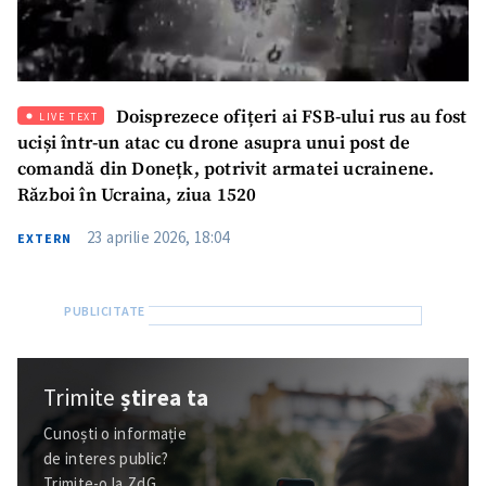
Doisprezece ofițeri ai FSB-ului rus au fost
LIVE TEXT
uciși într-un atac cu drone asupra unui post de
comandă din Donețk, potrivit armatei ucrainene.
Război în Ucraina, ziua 1520
23 aprilie 2026, 18:04
EXTERN
Trimite
știrea ta
Cunoști o informație
de interes public?
Trimite-o la ZdG