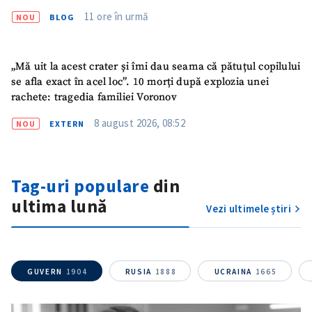
11 ore în urmă
NOU
BLOG
„Mă uit la acest crater și îmi dau seama că pătuțul copilului
se afla exact în acel loc”. 10 morți după explozia unei
rachete: tragedia familiei Voronov
8 august 2026, 08:52
NOU
EXTERN
Trimite o informație
Despre ZdG
in English
на русском
Tag-uri populare
din
ultima lună
Vezi ultimele știri
GUVERN
1904
RUSIA
1888
UCRAINA
1665