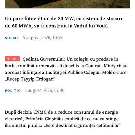
Mesajul știrei
+ Mesajul știrei
Un parc fotovoltaic de 30 MW, cu sistem de stocare
de 60 MWh, va fi construit la Vadul lui Vodă
CONTACT SURSĂ
5 august 2026, 10:58
SOCIAL
Sursă anonimă
Nume
+ Numele meu
Ședința Guvernului: Un colegiu cu predare în
LIVE
limba română urmează a fi deschis la Comrat. Miniștrii au
Email
+ Emailul meu
aprobat înființarea Instituției Publice Colegiul Moldo-Turc
„Recep Tayyip Erdogan”
Telefon
+ Telefon personal
5 august 2026, 07:46
POLITIC
Am citit și sunt de
acord cu
politica de
După decizia CNMC de a reduce consumul de energie
confidențialitate
.
electrică, Primăria Chișinău explică de ce nu va stinge
iluminatul public: „Este destinat siguranței cetățenilor”
TRIMITE ȘTIREA