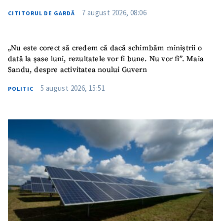
7 august 2026, 08:06
CITITORUL DE GARDĂ
„Nu este corect să credem că dacă schimbăm miniștrii o
dată la șase luni, rezultatele vor fi bune. Nu vor fi”. Maia
Sandu, despre activitatea noului Guvern
5 august 2026, 15:51
POLITIC
ȘTIREA MEA
Titlu știre
+ Adaugă titlu
Fotografie
+ Încarcă imagine
Link media
+ Link media