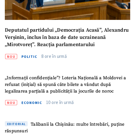
Deputatul partidului „Democrația Acasă”, Alexandru
Verșinin, inclus în baza de date ucraineană
„Mirotvoreț”. Reacția parlamentarului
8 ore în urmă
NOU
POLITIC
„Informații confidențiale”? Loteria Națională a Moldovei a
refuzat (inițial) să spună câte bilete a vândut după
legalizarea parțială a publicității la jocurile de noroc
10 ore în urmă
NOU
ECONOMIC
Talibanii la Chișinău: multe întrebări, puține
EDITORIAL
răspunsuri