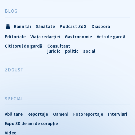
BLOG
Banii tăi
Sănătate
Podcast ZdG
Diaspora
Editoriale
Viața redacției
Gastronomie
Arta de gardă
Cititorul de gardă
Consultant
juridic
politic
social
ZDGUST
SPECIAL
Abilitare
Reportaje
Oameni
Fotoreportaje
Interviuri
Expo 30 de ani de corupție
Video