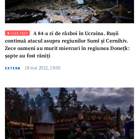
A 84-a zi de război în Ucraina. Rușii
LIVE TEXT
continuă atacul asupra regiunilor Sumî și Cernihiv.
Zece oameni au murit miercuri în regiunea Donețk:
șapte au fost răniți
18 mai 2022, 19:00
EXTERN