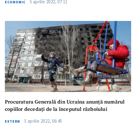
5 aprilie 2022, 07:11
ECONOMIC
Trimite o informație
Despre ZdG
in English
на русском
Procuratura Generală din Ucraina anunță numărul
copiilor decedați de la începutul războiului
5 aprilie 2022, 06:45
EXTERN