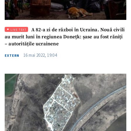
A 82-a zi de război în Ucraina. Nouă civili
LIVE TEXT
au murit luni în regiunea Donețk: șase au fost răniți
– autoritățile ucrainene
16 mai 2022, 19:04
EXTERN