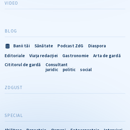
VIDEO
BLOG
Banii tăi
Sănătate
Podcast ZdG
Diaspora
Editoriale
Viața redacției
Gastronomie
Arta de gardă
Cititorul de gardă
Consultant
juridic
politic
social
ZDGUST
SPECIAL