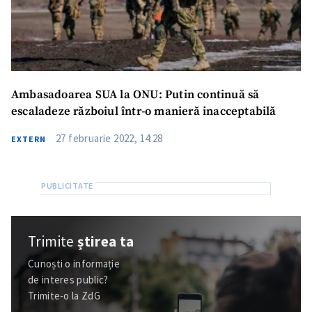
Mesajul știrei
+ Mesajul știrei
Ambasadoarea SUA la ONU: Putin continuă să
escaladeze războiul într-o manieră inacceptabilă
CONTACT SURSĂ
Sursă anonimă
27 februarie 2022, 14:28
EXTERN
Nume
+ Numele meu
Email
+ Emailul meu
Trimite
știrea ta
Telefon
+ Telefon personal
Cunoști o informație
de interes public?
Am citit și sunt de
acord cu
politica de
Trimite-o la ZdG
confidențialitate
.