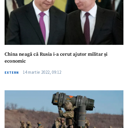
China neagă că Rusia i-a cerut ajutor militar și
economic
14 martie 2022, 09:12
EXTERN
ȘTIREA MEA
Titlu știre
+ Adaugă titlu
Fotografie
+ Încarcă imagine
Link media
+ Link media