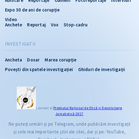
Abilitare
Reportaje
Oameni
Fotoreportaje
Interviuri
Expo 30 de ani de corupție
Video
Anchete
Reportaj
Vox
Stop-cadru
INVESTIGATII
Ancheta
Dosar
Marea corupție
Povești din spatele investigației
Ghiduri de investigații
Laureat al
Premiului Naţional de Etică și Deontologie
Jurnalistică 2017
Ne puteți urmări și pe Telegram, unde publicăm investigații
și cele mai importante știri ale zilei, dar și pe: YouTube,