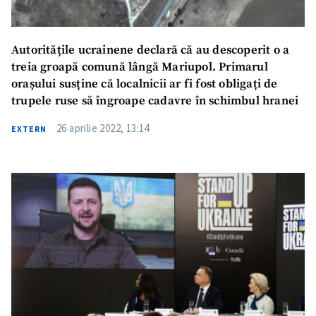
Autoritățile ucrainene declară că au descoperit o a
treia groapă comună lângă Mariupol. Primarul
orașului susține că localnicii ar fi fost obligați de
trupele ruse să îngroape cadavre în schimbul hranei
26 aprilie 2022, 13:14
EXTERN