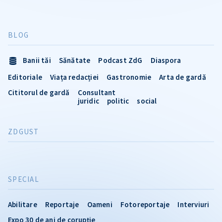
BLOG
Banii tăi
Sănătate
Podcast ZdG
Diaspora
Editoriale
Viața redacției
Gastronomie
Arta de gardă
Cititorul de gardă
Consultant
juridic
politic
social
ZDGUST
SPECIAL
Abilitare
Reportaje
Oameni
Fotoreportaje
Interviuri
Expo 30 de ani de corupție