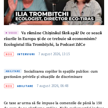
Va rămâne Chișinăul fără apă? De ce seacă
VIDEO
râurile în Europa și de ce trebuie să economisim?
Ecologistul Ilia Trombițchi, la Podcast ZdCe
7 august 2026, 13:15
NOU
INTERVIURI
Socializarea copiilor în spațiile publice: cum
ABILITARE
gestionăm privirile și situațiile de discriminare
7 august 2026, 06:48
NOU
ABILITARE
Trimite o informație
Despre ZdG
in English
на русском
Ce taxe ar urma să fie impuse la comenzile de până la 150