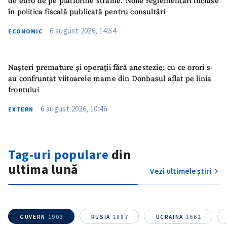
de euro de pe platforme străine. Noile reglementări incluse
în politica fiscală publicată pentru consultări
6 august 2026, 14:54
ECONOMIC
Nașteri premature și operații fără anestezie: cu ce orori s-
au confruntat viitoarele mame din Donbasul aflat pe linia
frontului
6 august 2026, 10:46
EXTERN
Tag-uri populare
din
ultima lună
Vezi ultimele știri
GUVERN
1903
RUSIA
1887
UCRAINA
1662