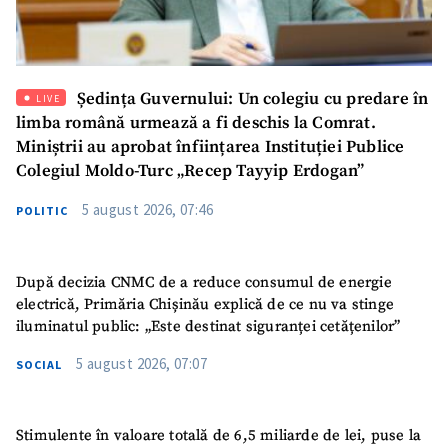
Email
+ Emailul meu
Ședința Guvernului: Un colegiu cu predare în
LIVE
Telefon
+ Telefon personal
limba română urmează a fi deschis la Comrat.
Miniștrii au aprobat înființarea Instituției Publice
Am citit și sunt de
Colegiul Moldo-Turc „Recep Tayyip Erdogan”
acord cu
politica de
confidențialitate
.
5 august 2026, 07:46
POLITIC
TRIMITE ȘTIREA
După decizia CNMC de a reduce consumul de energie
electrică, Primăria Chișinău explică de ce nu va stinge
iluminatul public: „Este destinat siguranței cetățenilor”
5 august 2026, 07:07
SOCIAL
Stimulente în valoare totală de 6,5 miliarde de lei, puse la