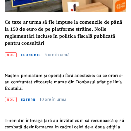
Ce taxe ar urma să fie impuse la comenzile de până
la 150 de euro de pe platforme străine. Noile
reglementări incluse în politica fiscală publicată
pentru consultări
5 ore în urmă
NOU
ECONOMIC
Nașteri premature și operații fără anestezie: cu ce orori s-
au confruntat viitoarele mame din Donbasul aflat pe linia
frontului
10 ore în urmă
NOU
EXTERN
Tineri din întreaga țară au învățat cum să recunoască și să
combată dezinformarea în cadrul celei de-a doua ediții a