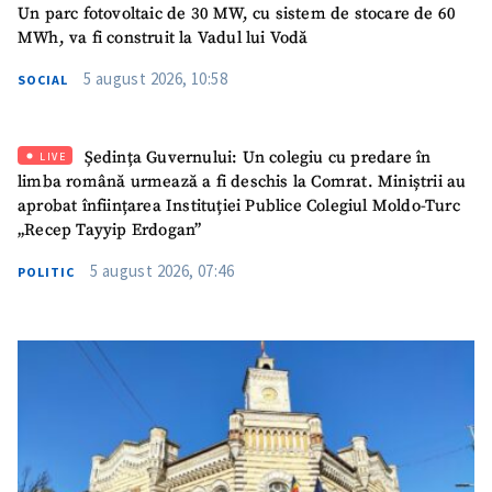
Un parc fotovoltaic de 30 MW, cu sistem de stocare de 60
MWh, va fi construit la Vadul lui Vodă
5 august 2026, 10:58
SOCIAL
Ședința Guvernului: Un colegiu cu predare în
LIVE
limba română urmează a fi deschis la Comrat. Miniștrii au
aprobat înființarea Instituției Publice Colegiul Moldo-Turc
„Recep Tayyip Erdogan”
5 august 2026, 07:46
POLITIC
ȘTIREA MEA
Titlu știre
+ Adaugă titlu
Fotografie
+ Încarcă imagine
Link media
+ Link media