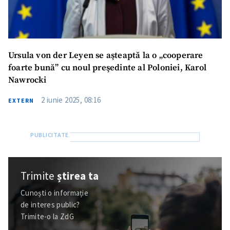
Ursula von der Leyen se aşteaptă la o „cooperare
foarte bună” cu noul preşedinte al Poloniei, Karol
Nawrocki
2 iunie 2025, 08:16
EXTERN
Trimite
știrea ta
Cunoști o informație
de interes public?
Trimite-o la ZdG