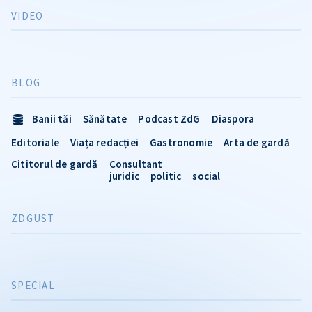
VIDEO
BLOG
Banii tăi
Sănătate
Podcast ZdG
Diaspora
Editoriale
Viața redacției
Gastronomie
Arta de gardă
Cititorul de gardă
Consultant
juridic
politic
social
ZDGUST
SPECIAL