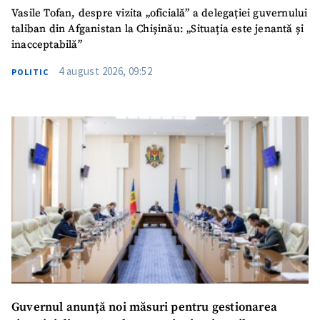
Vasile Tofan, despre vizita „oficială” a delegației guvernului
TRIMITE ȘTIREA
taliban din Afganistan la Chișinău: „Situația este jenantă și
inacceptabilă”
4 august 2026, 09:52
POLITIC
SUSȚINE
Guvernul anunță noi măsuri pentru gestionarea