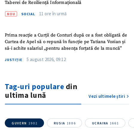
Taberei de Reziliență Informațională
11 ore în urmă
NOU
SOCIAL
Prima reacție a Curții de Conturi după ce a fost obligată de
Curtea de Apel să o repună în funcție pe Tatiana Vozian și
să-i achite salariul „pentru absența forțată de la muncă”
5 august 2026, 09:12
JUSTIȚIE
Trimite o informație
Despre ZdG
Tag-uri populare
din
in English
на русском
ultima lună
Vezi ultimele știri
GUVERN
1902
RUSIA
1886
UCRAINA
1661