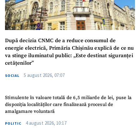
Mesajul știrei
+ Mesajul știrei
După decizia CNMC de a reduce consumul de
energie electrică, Primăria Chișinău explică de ce nu
CONTACT SURSĂ
va stinge iluminatul public: „Este destinat siguranței
Sursă anonimă
cetățenilor”
Nume
+ Numele meu
5 august 2026, 07:07
SOCIAL
Email
+ Emailul meu
Stimulente în valoare totală de 6,5 miliarde de lei, puse la
dispoziția localităților care finalizează procesul de
Telefon
+ Telefon personal
amalgamare voluntară
4 august 2026, 10:17
POLITIC
Am citit și sunt de
acord cu
politica de
confidențialitate
.