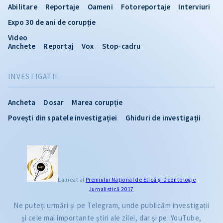
Abilitare
Reportaje
Oameni
Fotoreportaje
Interviuri
Expo 30 de ani de corupție
Video
Anchete
Reportaj
Vox
Stop-cadru
INVESTIGATII
Ancheta
Dosar
Marea corupție
Povești din spatele investigației
Ghiduri de investigații
Laureat al
Premiului Naţional de Etică și Deontologie
Jurnalistică 2017
Ne puteți urmări și pe Telegram, unde publicăm investigații
și cele mai importante știri ale zilei, dar și pe: YouTube,