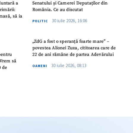
luntară a
Senatului și Camerei Deputaților din
rimării:
România. Ce au discutat
masă, să ia
30 iulie 2026, 16:06
POLITIC
„ZdG a fost o speranță foarte mare” –
povestea Alionei Zuza, cititoarea care de
pentru
22 de ani rămâne de partea Adevărului
 „Vrem să
30 iulie 2026, 08:13
OAMENI
0 de