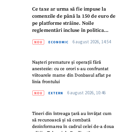
Ce taxe ar urma să fie impuse la
comenzile de până la 150 de euro de
pe platforme străine. Noile
reglementări incluse în politica
fiscală publicată pentru consultări
6 august 2026, 14:54
NOU
ECONOMIC
Nașteri premature și operații fără
anestezie: cu ce orori s-au confruntat
viitoarele mame din Donbasul aflat pe
linia frontului
6 august 2026, 10:46
NOU
EXTERN
Tineri din întreaga țară au învățat cum
să recunoască și să combată
dezinformarea în cadrul celei de-a doua