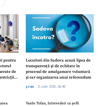
rsonal
4
ord cu
politica de
IREA
ri pentru
Locuitori din Sadova acuză lipsa de
ectorul
transparență și de echitate în
enerate de
procesul de amalgamare voluntară
estricții
și cer organizarea unui referendum
abile
31 iulie 2026, 06:40
ŞTIRI
zarea
Vasile Tofan, întrevederi cu șefii