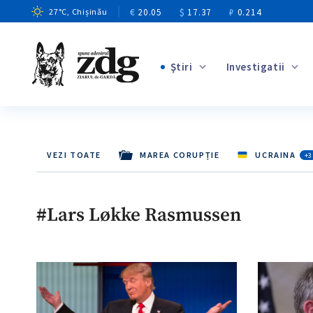
€
20.05
$
17.37
₽
0.214
27
°C
, Chișinău
Ştiri
Investigatii
+4
+1
+12
VEZI TOATE
MAREA CORUPȚIE
UCRAINA
+3
+11
+4
#Lars Løkke Rasmussen