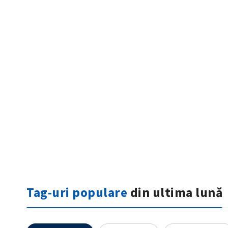
ȘTIREA MEA
Titlu știre
Fotografie
Tag-uri populare
din ultima lună
Link media