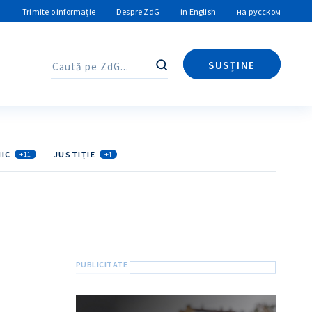
Trimite o informație
Despre ZdG
in English
на русском
SUSȚINE
Caută
Caută
IC
JUSTIȚIE
+11
+4