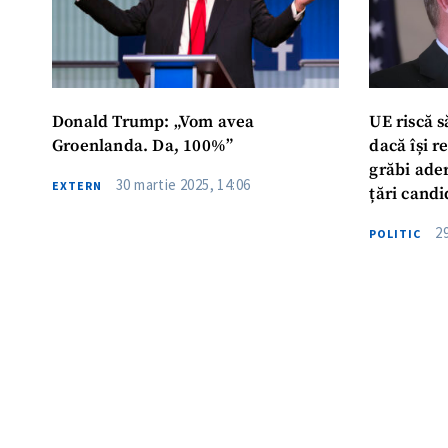
Donald Trump: „Vom avea
UE riscă s
Groenlanda. Da, 100%”
dacă își 
grăbi ader
30 martie 2025, 14:06
EXTERN
țări candi
danez
29
POLITIC