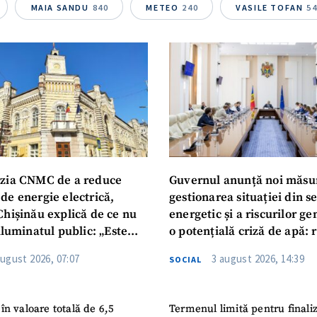
Telefon
+ Telefon pe
MAIA SANDU
840
METEO
240
VASILE TOFAN
5
Am citit și sunt de ac
+ Mesajul știrei
confidențialitate
.
TRIMITE ȘT
zia CNMC de a reduce
Guvernul anunță noi măsu
de energie electrică,
gestionarea situației din s
Chișinău explică de ce nu
energetic și a riscurilor g
iluminatul public: „Este
o potențială criză de apă: r
iguranței cetățenilor”
privind utilizarea apei pot
august 2026, 07:07
3 august 2026, 14:39
SOCIAL
în valoare totală de 6,5
Termenul limită pentru finali