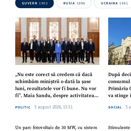
GUVERN
1902
RUSIA
1886
UCRAINA
1661
Mesajul știrei
„Nu este corect să credem că dacă
După deci
schimbăm miniștrii o dată la șase
consumul 
luni, rezultatele vor fi bune. Nu vor
Primăria 
fi”. Maia Sandu, despre activitatea
va stinge 
noului Guvern
destinat s
5 august 2026, 15:51
5 
POLITIC
SOCIAL
Un parc fotovoltaic de 30 MW, cu sistem
Stimulente 