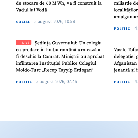
de stocare de 60 MWh, va fi construit la
miliarde de
Vadul lui Vodă
localitățil
amalgamar
5 august 2026, 10:58
SOCIAL
4
POLITIC
Ședința Guvernului: Un colegiu
LIVE
cu predare în limba română urmează a
Vasile Tofa
fi deschis la Comrat. Miniștrii au aprobat
delegației 
înființarea Instituției Publice Colegiul
Afganistan 
Moldo-Turc „Recep Tayyip Erdogan”
jenantă și 
5 august 2026, 07:46
4
POLITIC
POLITIC