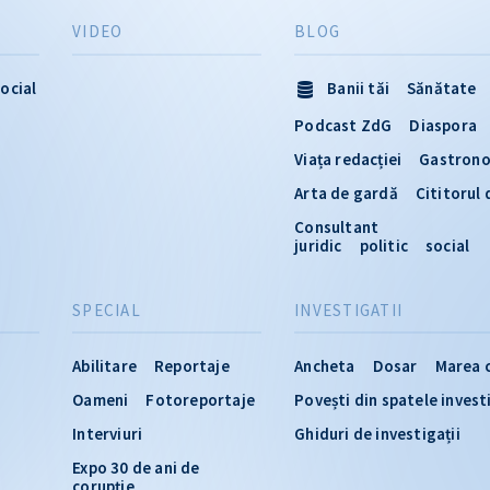
VIDEO
BLOG
ocial
Banii tăi
Sănătate
Podcast ZdG
Diaspora
Viața redacției
Gastron
Arta de gardă
Cititorul
Consultant
juridic
politic
social
SPECIAL
INVESTIGATII
Abilitare
Reportaje
Ancheta
Dosar
Marea 
Oameni
Fotoreportaje
Povești din spatele invest
Interviuri
Ghiduri de investigații
Expo 30 de ani de
corupție