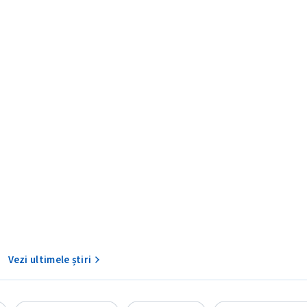
CONTACT SURSĂ
Sursă anonimă
+ Adaugă titlu
Nume
+ Numele 
+ Încarcă imagine
Vezi ultimele știri
Email
+ Emailul 
+ Link media