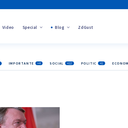
Video
Special
Blog
ZdGust
Banii tăi
IMPORTANTE
SOCIAL
POLITIC
ECONOM
+4
+12
+1
+1