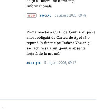
ediții a Taberei de Reziliență
Informațională
6 august 2026, 09:43
NOU
SOCIAL
Prima reacție a Curții de Conturi după ce
a fost obligată de Curtea de Apel să o
repună în funcție pe Tatiana Vozian și
să-i achite salariul „pentru absența
forțată de la muncă”
5 august 2026, 09:12
JUSTIȚIE
meu
meu