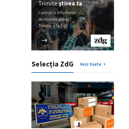
Trimite
știrea ta
Cunoști o informație
de interes public?
Trimite-o la ZdG
Selecția ZdG
Vezi toate