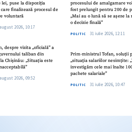
 lei, puse la dispoziția
procesului de amalgamare vo
or care finalizează procesul de
fost prelungit pentru 200 de p
e voluntară
„Mai au o lună să se așeze la 
o decizie finală”
 august 2026, 10:17
31 iulie 2026, 12:11
POLITIC
n, despre vizita „oficială” a
guvernului taliban din
Prim-ministrul Tofan, soluții 
la Chișinău: „Situația este
„situația salariilor nesimțite:
inacceptabilă”
investigăm cele mai înalte 10
pachete salariale”
 august 2026, 09:52
31 iulie 2026, 10:47
POLITIC