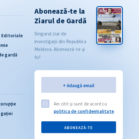
Abonează-te la
Ziarul de Gardă
Singurul ziar de
Editoriale
investigații din Republica
omie
Moldova. Abonează-te și
 de gardă
tu!
Email
+ Adaugă email
corupție
Am citit și sunt de acord cu
politica de confidențialitate
.
igației
ABONEAZĂ-TE