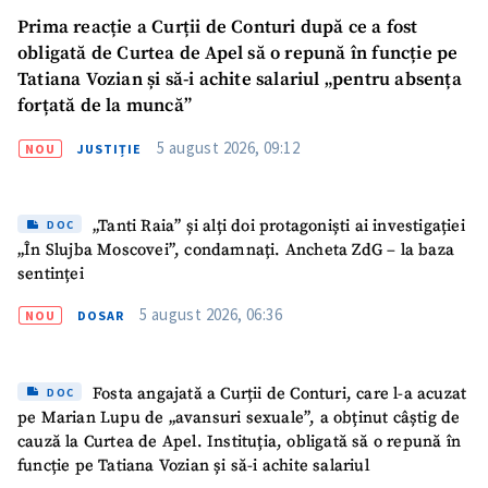
Prima reacție a Curții de Conturi după ce a fost
obligată de Curtea de Apel să o repună în funcție pe
Tatiana Vozian și să-i achite salariul „pentru absența
forțată de la muncă”
5 august 2026, 09:12
NOU
JUSTIȚIE
SUSȚINE
„Tanti Raia” și alți doi protagoniști ai investigației
DOC
„În Slujba Moscovei”, condamnați. Ancheta ZdG – la baza
sentinței
5 august 2026, 06:36
NOU
DOSAR
Fosta angajată a Curții de Conturi, care l-a acuzat
DOC
pe Marian Lupu de „avansuri sexuale”, a obținut câștig de
cauză la Curtea de Apel. Instituția, obligată să o repună în
funcție pe Tatiana Vozian și să-i achite salariul