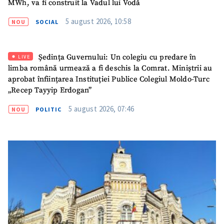
MWh, va fi construit la Vadul lui Vodă
5 august 2026, 10:58
NOU
SOCIAL
Ședința Guvernului: Un colegiu cu predare în
LIVE
limba română urmează a fi deschis la Comrat. Miniștrii au
aprobat înființarea Instituției Publice Colegiul Moldo-Turc
„Recep Tayyip Erdogan”
5 august 2026, 07:46
NOU
POLITIC