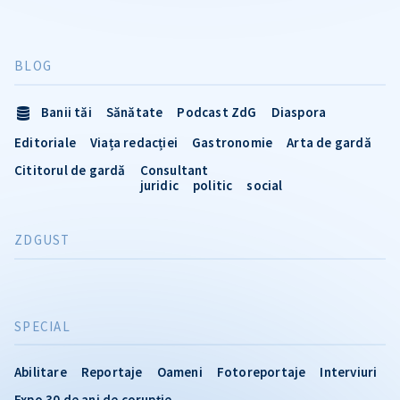
BLOG
Banii tăi
Sănătate
Podcast ZdG
Diaspora
Editoriale
Viața redacției
Gastronomie
Arta de gardă
Cititorul de gardă
Consultant
juridic
politic
social
ZDGUST
SPECIAL
Abilitare
Reportaje
Oameni
Fotoreportaje
Interviuri
Expo 30 de ani de corupție