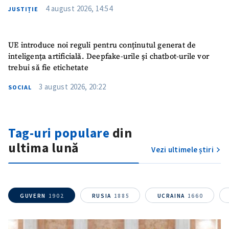
4 august 2026, 14:54
JUSTIȚIE
UE introduce noi reguli pentru conținutul generat de
inteligența artificială. Deepfake-urile și chatbot-urile vor
trebui să fie etichetate
3 august 2026, 20:22
SOCIAL
Tag-uri populare
din
ultima lună
Vezi ultimele știri
GUVERN
1902
RUSIA
1885
UCRAINA
1660