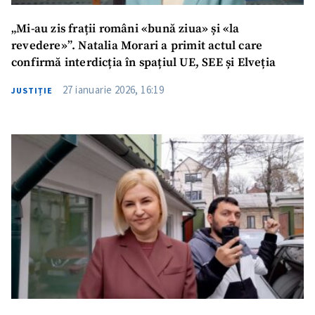
„Mi-au zis frații români «bună ziua» și «la
revedere»”. Natalia Morari a primit actul care
confirmă interdicția în spațiul UE, SEE și Elveția
27 ianuarie 2026, 16:19
JUSTIȚIE