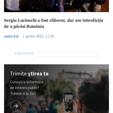
Email
+ Emailul meu
Sergiu Lucinschi a fost eliberat, dar are interdicția
de a părăsi România
Telefon
+ Telefon personal
1 aprilie 2015, 11:03
JUSTIȚIE
Am citit și sunt de
acord cu
politica de
confidențialitate
.
TRIMITE ȘTIREA
Trimite
știrea ta
Cunoști o informație
de interes public?
Trimite-o la ZdG