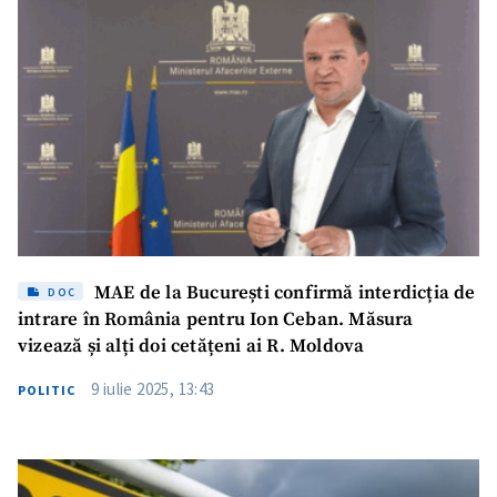
Trimite o informație
Despre ZdG
in English
на русском
MAE de la București confirmă interdicția de
DOC
intrare în România pentru Ion Ceban. Măsura
vizează și alți doi cetățeni ai R. Moldova
9 iulie 2025, 13:43
POLITIC