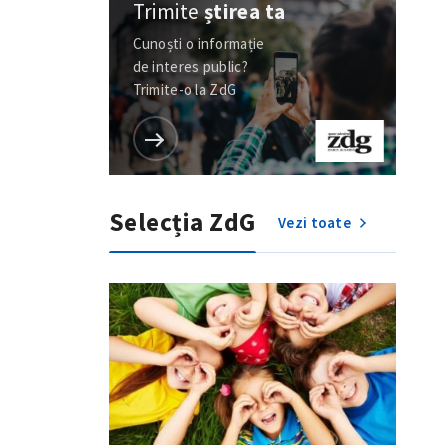
Trimite
știrea ta
Cunoști o informație
de interes public?
Trimite-o la ZdG
Selecția ZdG
Vezi toate