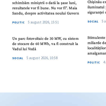
Chișinău ex
schimbăm miniștrii o dată la șase luni,
iluminatul 
rezultatele vor fi bune. Nu vor fi”. Maia
siguranței 
Sandu, despre activitatea noului Guvern
5 
SOCIAL
5 august 2026, 15:51
POLITIC
Stimulente 
Un parc fotovoltaic de 30 MW, cu sistem
miliarde de
de stocare de 60 MWh, va fi construit la
localitățil
Vadul lui Vodă
amalgamar
5 august 2026, 10:58
SOCIAL
4
POLITIC