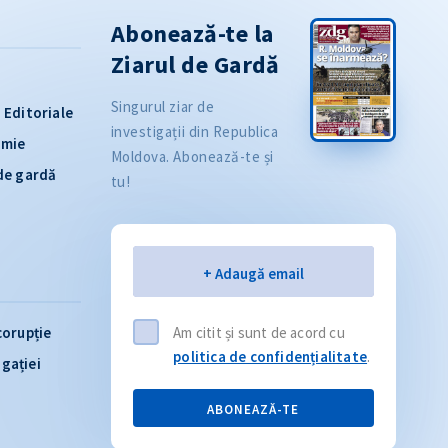
Abonează-te la
Ziarul de Gardă
Singurul ziar de
Editoriale
investigații din Republica
omie
Moldova. Abonează-te și
 de gardă
tu!
Email
+ Adaugă email
corupție
Am citit și sunt de acord cu
politica de confidențialitate
.
igației
ABONEAZĂ-TE