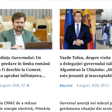
Telefon
+ Telefon pe
Am citit și sunt de ac
+ Mesajul știrei
confidențialitate
.
TRIMITE ȘT
dința Guvernului: Un
Vasile Tofan, despre vizita 
u predare în limba română
a delegației guvernului ta
 fi deschis la Comrat.
Afganistan la Chișinău: „Si
au aprobat înființarea
este jenantă și inacceptabi
i Publice Colegiul Moldo-
 august 2026, 07:46
4 august 2026, 09:52
POLITIC
ep Tayyip Erdogan”
ia CNMC de a reduce
Guvernul anunță noi măsuri 
e energie electrică, Primăria
gestionarea situației din secto