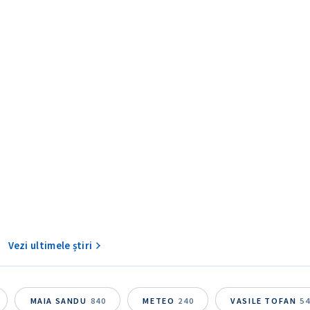
CONTACT SURSĂ
Sursă anonimă
+ Adaugă titlu
Nume
+ Numele 
Vezi ultimele știri
+ Încarcă imagine
Email
+ Emailul 
+ Link media
MAIA SANDU
840
METEO
240
VASILE TOFAN
5