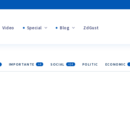
Video
Special
Blog
ZdGust
+1
Banii tăi
IMPORTANTE
SOCIAL
POLITIC
ECONOMIC
+4
+14
+1