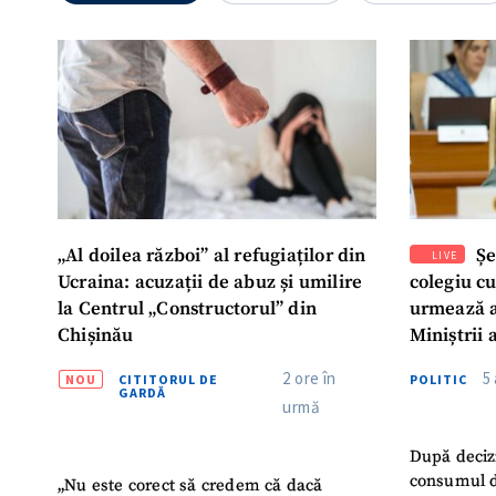
Mesajul știrei
„Al doilea război” al refugiaților din
Șe
LIVE
Ucraina: acuzații de abuz și umilire
colegiu c
la Centrul „Constructorul” din
urmează a
Chișinău
Miniștrii 
Instituție
2 ore în
5
NOU
CITITORUL DE
POLITIC
Turc „Rec
GARDĂ
urmă
După deciz
consumul d
„Nu este corect să credem că dacă