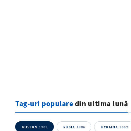
ȘTIREA MEA
Titlu știre
Tag-uri populare
din ultima lună
Fotografie
Link media
GUVERN
1903
RUSIA
1886
UCRAINA
1662