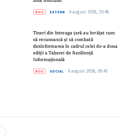
linia frontului
6 august 2026, 10:46
NOU
EXTERN
Tineri din întreaga țară au învățat cum
să recunoască și să combată
dezinformarea în cadrul celei de-a doua
ediții a Taberei de Reziliență
Informațională
6 august 2026, 09:43
NOU
SOCIAL
meu
meu
4