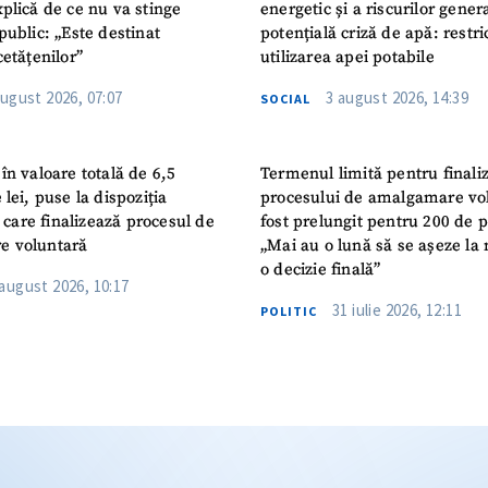
plică de ce nu va stinge
energetic și a riscurilor gener
public: „Este destinat
potențială criză de apă: restric
cetățenilor”
utilizarea apei potabile
august 2026, 07:07
3 august 2026, 14:39
SOCIAL
în valoare totală de 6,5
Termenul limită pentru finali
 lei, puse la dispoziția
procesului de amalgamare vo
or care finalizează procesul de
fost prelungit pentru 200 de p
e voluntară
„Mai au o lună să se așeze la 
o decizie finală”
 august 2026, 10:17
31 iulie 2026, 12:11
POLITIC