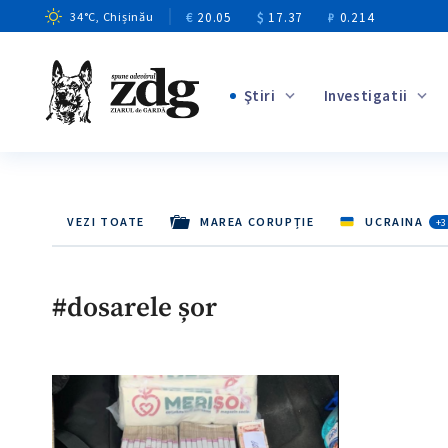
€
20.05
$
17.37
₽
0.214
34
°C
, Chișinău
Ştiri
Investigatii
+1
+14
VEZI TOATE
MAREA CORUPȚIE
UCRAINA
+3
+10
+4
#dosarele șor