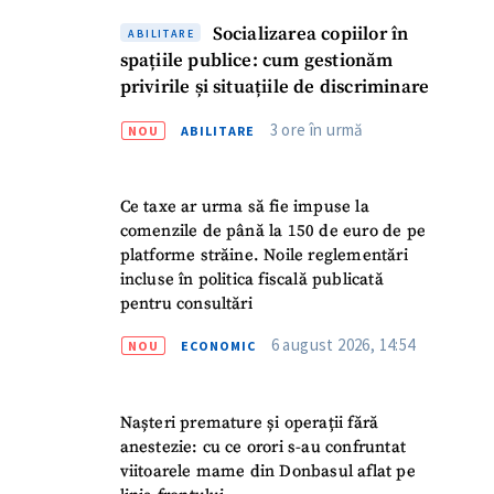
Socializarea copiilor în
ABILITARE
spațiile publice: cum gestionăm
privirile și situațiile de discriminare
3 ore în urmă
NOU
ABILITARE
Ce taxe ar urma să fie impuse la
comenzile de până la 150 de euro de pe
platforme străine. Noile reglementări
incluse în politica fiscală publicată
pentru consultări
6 august 2026, 14:54
NOU
ECONOMIC
Nașteri premature și operații fără
anestezie: cu ce orori s-au confruntat
viitoarele mame din Donbasul aflat pe