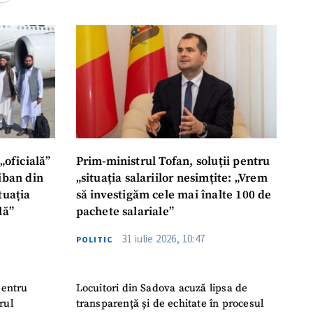
rsonal
ord cu
politica de
IREA
„oficială”
Prim-ministrul Tofan, soluții pentru
liban din
„situația salariilor nesimțite: „Vrem
tuația
să investigăm cele mai înalte 100 de
lă”
pachete salariale”
31 iulie 2026, 10:47
POLITIC
pentru
Locuitori din Sadova acuză lipsa de
rul
transparență și de echitate în procesul