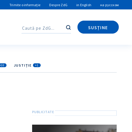
Trimite o informație
Despre ZdG
in English
на русском
SUSȚINE
Caută
Caută
JUSTIȚIE
+10
+1