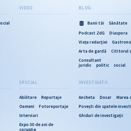
VIDEO
BLOG
ocial
Banii tăi
Sănătate
Podcast ZdG
Diaspora
Viața redacției
Gastron
Arta de gardă
Cititorul
Consultant
juridic
politic
social
SPECIAL
INVESTIGATII
Abilitare
Reportaje
Ancheta
Dosar
Marea 
Oameni
Fotoreportaje
Povești din spatele invest
Interviuri
Ghiduri de investigații
Expo 30 de ani de
corupție