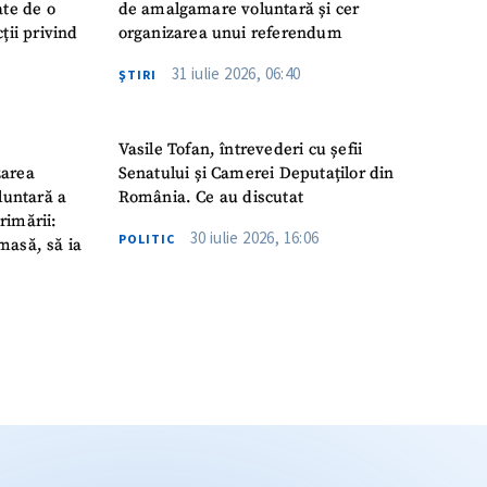
ate de o
de amalgamare voluntară și cer
ții privind
organizarea unui referendum
31 iulie 2026, 06:40
ŞTIRI
Vasile Tofan, întrevederi cu șefii
zarea
Senatului și Camerei Deputaților din
luntară a
România. Ce au discutat
rimării:
30 iulie 2026, 16:06
POLITIC
masă, să ia