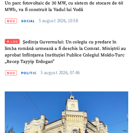
Un parc fotovoltaic de 30 MW, cu sistem de stocare de 60
MWh, va fi construit la Vadul lui Vodă
5 august 2026, 10:58
NOU
SOCIAL
Ședința Guvernului: Un colegiu cu predare în
LIVE
limba română urmează a fi deschis la Comrat. Miniștrii au
aprobat înființarea Instituției Publice Colegiul Moldo-Turc
„Recep Tayyip Erdogan”
5 august 2026, 07:46
NOU
POLITIC
ȘTIREA MEA
Titlu știre
+ Adaugă titlu
Fotografie
+ Încarcă imagine
Link media
+ Link media