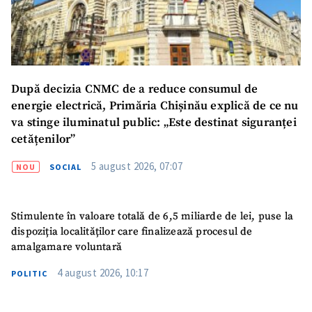
Mesajul știrei
+ Mesajul știrei
După decizia CNMC de a reduce consumul de
energie electrică, Primăria Chișinău explică de ce nu
CONTACT SURSĂ
va stinge iluminatul public: „Este destinat siguranței
Sursă anonimă
cetățenilor”
Nume
+ Numele meu
5 august 2026, 07:07
NOU
SOCIAL
Email
+ Emailul meu
Stimulente în valoare totală de 6,5 miliarde de lei, puse la
dispoziția localităților care finalizează procesul de
Telefon
+ Telefon personal
amalgamare voluntară
4 august 2026, 10:17
POLITIC
Am citit și sunt de
acord cu
politica de
confidențialitate
.