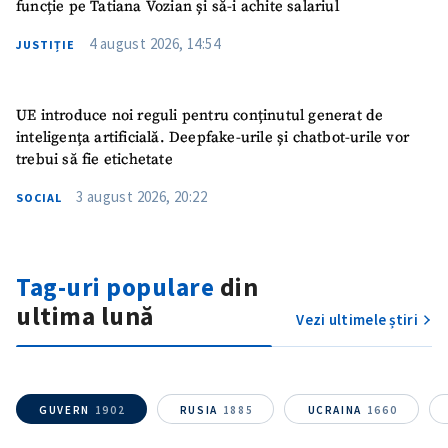
funcție pe Tatiana Vozian și să-i achite salariul
4 august 2026, 14:54
JUSTIȚIE
UE introduce noi reguli pentru conținutul generat de
inteligența artificială. Deepfake-urile și chatbot-urile vor
trebui să fie etichetate
3 august 2026, 20:22
SOCIAL
Trimite o informație
Despre ZdG
Tag-uri populare
din
in English
на русском
ultima lună
Vezi ultimele știri
GUVERN
1902
RUSIA
1885
UCRAINA
1660