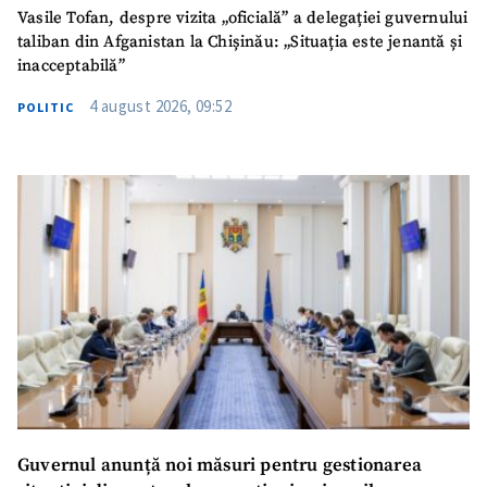
Vasile Tofan, despre vizita „oficială” a delegației guvernului
TRIMITE ȘTIREA
taliban din Afganistan la Chișinău: „Situația este jenantă și
inacceptabilă”
4 august 2026, 09:52
POLITIC
SUSȚINE
Guvernul anunță noi măsuri pentru gestionarea