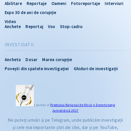
Abilitare
Reportaje
Oameni
Fotoreportaje
Interviuri
Expo 30 de ani de corupție
Video
Anchete
Reportaj
Vox
Stop-cadru
INVESTIGATII
Ancheta
Dosar
Marea corupție
Povești din spatele investigației
Ghiduri de investigații
Laureat al
Premiului Naţional de Etică și Deontologie
Jurnalistică 2017
Ne puteți urmări și pe Telegram, unde publicăm investigații
și cele mai importante știri ale zilei, dar și pe: YouTube,