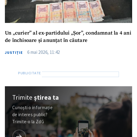
Un „curier” al ex-partidului „Șor”, condamnat la 4 ani
de închisoare și anunțat în căutare
6 mai 2026, 11:42
JUSTIȚIE
Trimite
știrea ta
Cunoști o informație
de interes public?
Trimite-o la ZdG