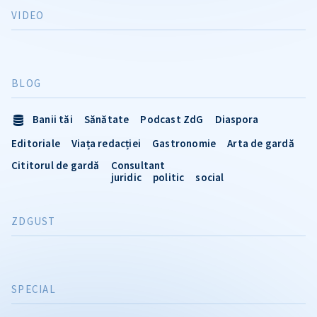
VIDEO
BLOG
Banii tăi
Sănătate
Podcast ZdG
Diaspora
Editoriale
Viața redacției
Gastronomie
Arta de gardă
Cititorul de gardă
Consultant
juridic
politic
social
ZDGUST
SPECIAL