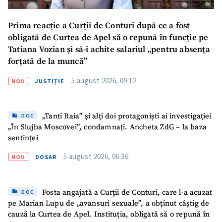
Prima reacție a Curții de Conturi după ce a fost
obligată de Curtea de Apel să o repună în funcție pe
Tatiana Vozian și să-i achite salariul „pentru absența
forțată de la muncă”
5 august 2026, 09:12
NOU
JUSTIȚIE
„Tanti Raia” și alți doi protagoniști ai investigației
DOC
„În Slujba Moscovei”, condamnați. Ancheta ZdG – la baza
sentinței
5 august 2026, 06:36
NOU
DOSAR
Fosta angajată a Curții de Conturi, care l-a acuzat
DOC
pe Marian Lupu de „avansuri sexuale”, a obținut câștig de
cauză la Curtea de Apel. Instituția, obligată să o repună în