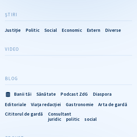
ŞTIRI
Justiție
Politic
Social
Economic
Extern
Diverse
VIDEO
BLOG
Banii tăi
Sănătate
Podcast ZdG
Diaspora
Editoriale
Viața redacției
Gastronomie
Arta de gardă
Cititorul de gardă
Consultant
juridic
politic
social