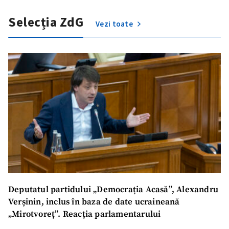
Selecția ZdG
Vezi toate
Deputatul partidului „Democrația Acasă”, Alexandru
Verșinin, inclus în baza de date ucraineană
„Mirotvoreț”. Reacția parlamentarului