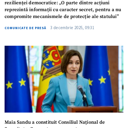
rezilienței democratice: „O parte dintre acțiuni
reprezintă informații cu caracter secret, pentru a nu
compromite mecanismele de protecție ale statului”
3 decembrie 2025, 09:31
COMUNICATE DE PRESĂ
Trimite o informație
Despre ZdG
in English
на русском
Maia Sandu a constituit Consiliul Național de