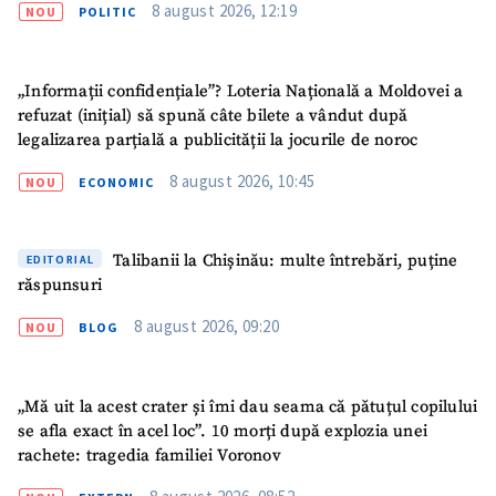
8 august 2026, 12:19
NOU
POLITIC
„Informații confidențiale”? Loteria Națională a Moldovei a
refuzat (inițial) să spună câte bilete a vândut după
legalizarea parțială a publicității la jocurile de noroc
8 august 2026, 10:45
NOU
ECONOMIC
Talibanii la Chișinău: multe întrebări, puține
EDITORIAL
răspunsuri
8 august 2026, 09:20
NOU
BLOG
ȘTIREA MEA
„Mă uit la acest crater și îmi dau seama că pătuțul copilului
se afla exact în acel loc”. 10 morți după explozia unei
Titlu știre
+ Adaugă titlu
rachete: tragedia familiei Voronov