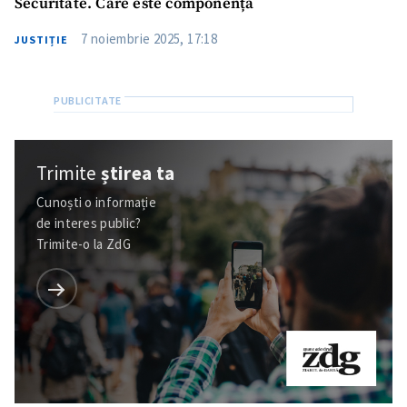
Securitate. Care este componența
7 noiembrie 2025, 17:18
JUSTIȚIE
Trimite
știrea ta
Cunoști o informație
de interes public?
Trimite-o la ZdG