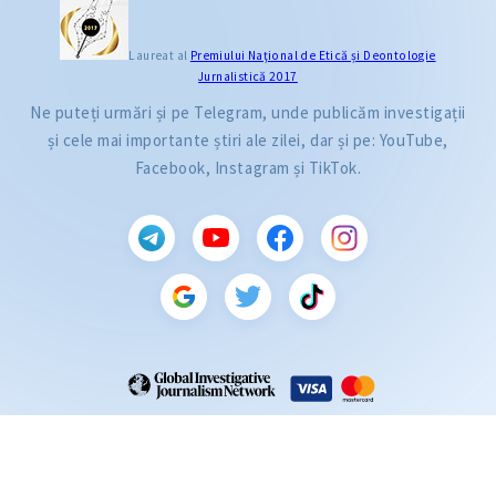
Laureat al
Premiului Naţional de Etică și Deontologie
Jurnalistică 2017
Ne puteți urmări și pe Telegram, unde publicăm investigații
și cele mai importante știri ale zilei, dar și pe: YouTube,
Facebook, Instagram și TikTok.
CITEȘTE
Citește articolul
ZdG este membru al rețelei globale a jurnaliștilor de investigație (GIJN).
2004—2026 © Ziarul de Gardă.
Toate drepturile rezervate.