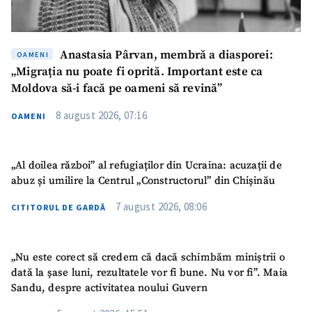
Am citit și sunt de
acord cu
politica de
confidențialitate
.
Anastasia Pârvan, membră a diasporei:
OAMENI
„Migrația nu poate fi oprită. Important este ca
TRIMITE ȘTIREA
Moldova să-i facă pe oameni să revină”
8 august 2026, 07:16
OAMENI
„Al doilea război” al refugiaților din Ucraina: acuzații de
abuz și umilire la Centrul „Constructorul” din Chișinău
7 august 2026, 08:06
CITITORUL DE GARDĂ
„Nu este corect să credem că dacă schimbăm miniștrii o
dată la șase luni, rezultatele vor fi bune. Nu vor fi”. Maia
Sandu, despre activitatea noului Guvern