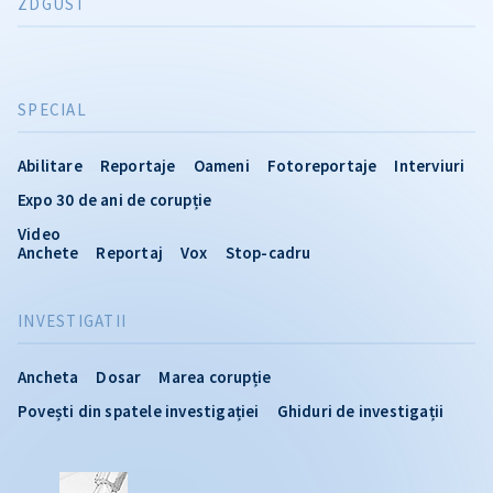
ZDGUST
SPECIAL
Abilitare
Reportaje
Oameni
Fotoreportaje
Interviuri
Expo 30 de ani de corupție
Video
Anchete
Reportaj
Vox
Stop-cadru
INVESTIGATII
Ancheta
Dosar
Marea corupție
Povești din spatele investigației
Ghiduri de investigații