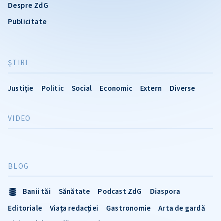
Despre ZdG
Publicitate
ŞTIRI
Justiție
Politic
Social
Economic
Extern
Diverse
VIDEO
BLOG
Banii tăi
Sănătate
Podcast ZdG
Diaspora
Editoriale
Viața redacției
Gastronomie
Arta de gardă