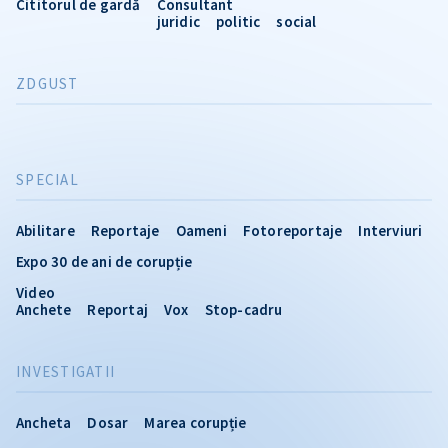
Cititorul de gardă
Consultant
juridic
politic
social
ZDGUST
SPECIAL
Abilitare
Reportaje
Oameni
Fotoreportaje
Interviuri
Expo 30 de ani de corupție
Video
Anchete
Reportaj
Vox
Stop-cadru
INVESTIGATII
Ancheta
Dosar
Marea corupție