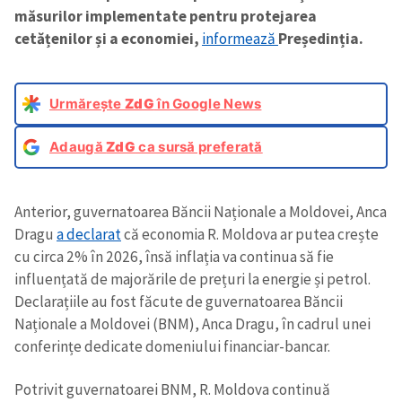
măsurilor implementate pentru protejarea
cetățenilor și a economiei,
informează
Președinția.
Urmărește
ZdG
în Google News
Adaugă
ZdG
ca sursă preferată
Anterior, guvernatoarea Băncii Naționale a Moldovei, Anca
Dragu
a declarat
că economia R. Moldova ar putea crește
cu circa 2% în 2026, însă inflația va continua să fie
influențată de majorările de prețuri la energie și petrol.
Declarațiile au fost făcute de guvernatoarea Băncii
Naționale a Moldovei (BNM), Anca Dragu, în cadrul unei
conferințe dedicate domeniului financiar-bancar.
Potrivit guvernatoarei BNM, R. Moldova continuă