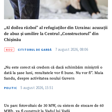
CONTACT SURSĂ
Sursă anonimă
„Al doilea război” al refugiaților din Ucraina: acuzații
Nume
+ Numele meu
de abuz și umilire la Centrul „Constructorul” din
Chișinău
Email
+ Emailul meu
7 august 2026, 08:06
NOU
CITITORUL DE GARDĂ
Telefon
+ Telefon personal
„Nu este corect să credem că dacă schimbăm miniștrii o
Am citit și sunt de
dată la șase luni, rezultatele vor fi bune. Nu vor fi”. Maia
acord cu
politica de
Sandu, despre activitatea noului Guvern
confidențialitate
.
5 august 2026, 15:51
POLITIC
TRIMITE ȘTIREA
Un parc fotovoltaic de 30 MW, cu sistem de stocare de 60
MWh, va fi construit la Vadul lui Vodă