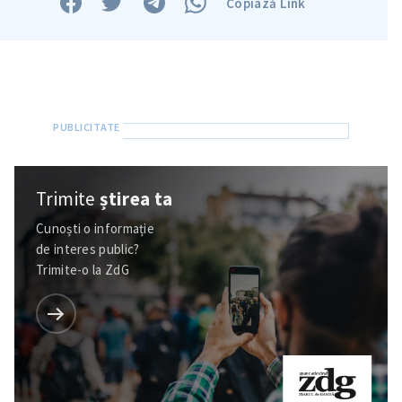
Copiază Link
Trimite
știrea ta
Cunoști o informație
de interes public?
Trimite o informație
Despre ZdG
Trimite-o la ZdG
in English
на русском