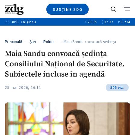
SUSȚINE ZDG
+3
Caută
+1
30
°C
, Chișinău
€
20.05
$
17.37
₽
0.214
Ştiri
+9
+4
Investigatii
Banii tăi
+1
+5
Principală
—
Ştiri
—
Politic
— Maia Sandu convoacă ședința
Video
Consiliului…
+1
Maia Sandu convoacă ședința
Special
Consiliului Național de Securitate.
Blog
+1
ZdGust
Subiectele incluse în agendă
25 mai 2026, 16:11
506 viz.
+1