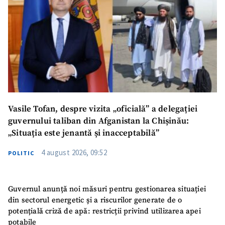
Vasile Tofan, despre vizita „oficială” a delegației
guvernului taliban din Afganistan la Chișinău:
„Situația este jenantă și inacceptabilă”
4 august 2026, 09:52
POLITIC
Guvernul anunță noi măsuri pentru gestionarea situației
din sectorul energetic și a riscurilor generate de o
potențială criză de apă: restricții privind utilizarea apei
potabile