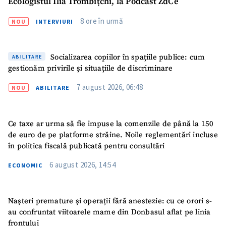
Ecologistul Ilia Trombițchi, la Podcast ZdCe
8 ore în urmă
NOU
INTERVIURI
Socializarea copiilor în spațiile publice: cum
ABILITARE
gestionăm privirile și situațiile de discriminare
7 august 2026, 06:48
NOU
ABILITARE
Ce taxe ar urma să fie impuse la comenzile de până la 150
de euro de pe platforme străine. Noile reglementări incluse
în politica fiscală publicată pentru consultări
6 august 2026, 14:54
ECONOMIC
Nașteri premature și operații fără anestezie: cu ce orori s-
au confruntat viitoarele mame din Donbasul aflat pe linia
frontului