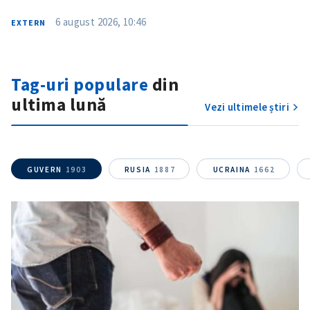
6 august 2026, 10:46
EXTERN
Tag-uri populare
din
ultima lună
Vezi ultimele știri
ȘTIREA MEA
Titlu știre
+ Adaugă titlu
GUVERN
1903
RUSIA
1887
UCRAINA
1662
Fotografie
+ Încarcă imagine
Link media
+ Link media
Mesajul știrei
+ Mesajul știrei