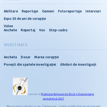
Abilitare
Reportaje
Oameni
Fotoreportaje
Interviuri
Expo 30 de ani de corupție
Video
Anchete
Reportaj
Vox
Stop-cadru
INVESTIGATII
Ancheta
Dosar
Marea corupție
Povești din spatele investigației
Ghiduri de investigații
Laureat al
Premiului Naţional de Etică și Deontologie
Jurnalistică 2017
Ne puteți urmări și pe Telegram, unde publicăm investigații