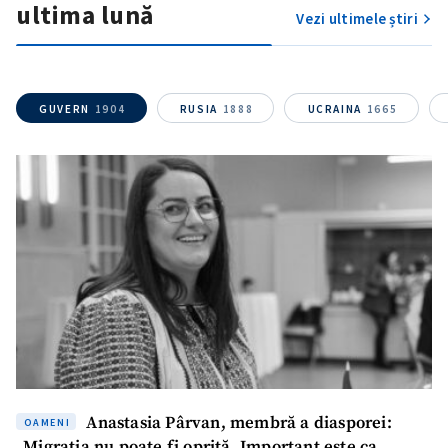
ultima lună
Vezi ultimele știri
SUSȚINE
GUVERN
1904
RUSIA
1888
UCRAINA
1665
Anastasia Pârvan, membră a diasporei:
OAMENI
„Migrația nu poate fi oprită. Important este ca