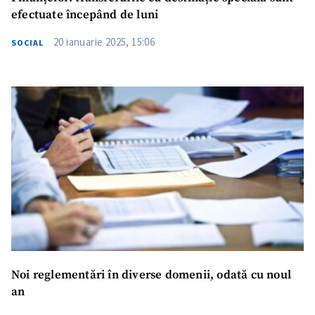
efectuate începând de luni
20 ianuarie 2025, 15:06
SOCIAL
Trimite o informație
Despre ZdG
in English
на русском
Noi reglementări în diverse domenii, odată cu noul
an