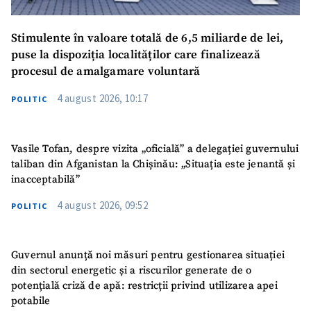
Stimulente în valoare totală de 6,5 miliarde de lei,
puse la dispoziția localităților care finalizează
procesul de amalgamare voluntară
4 august 2026, 10:17
POLITIC
Vasile Tofan, despre vizita „oficială” a delegației guvernului
taliban din Afganistan la Chișinău: „Situația este jenantă și
inacceptabilă”
4 august 2026, 09:52
POLITIC
Guvernul anunță noi măsuri pentru gestionarea situației
din sectorul energetic și a riscurilor generate de o
potențială criză de apă: restricții privind utilizarea apei
potabile