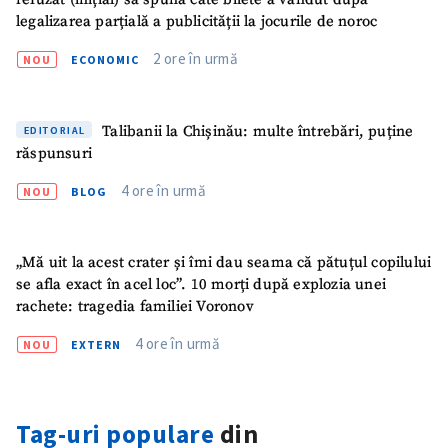
legalizarea parțială a publicității la jocurile de noroc
2 ore în urmă
NOU
ECONOMIC
Talibanii la Chișinău: multe întrebări, puține
EDITORIAL
răspunsuri
4 ore în urmă
NOU
BLOG
„Mă uit la acest crater și îmi dau seama că pătuțul copilului
se afla exact în acel loc”. 10 morți după explozia unei
rachete: tragedia familiei Voronov
4 ore în urmă
NOU
EXTERN
Tag-uri populare
din