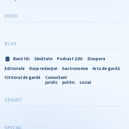
VIDEO
BLOG
Banii tăi
Sănătate
Podcast ZdG
Diaspora
Editoriale
Viața redacției
Gastronomie
Arta de gardă
Cititorul de gardă
Consultant
juridic
politic
social
ZDGUST
SPECIAL