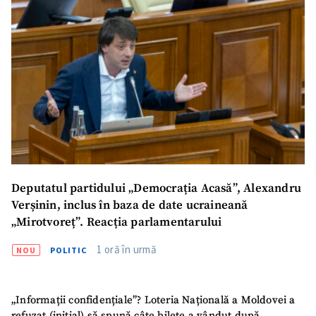
Nume
+ Numele meu
Email
+ Emailul meu
Telefon
+ Telefon personal
Am citit și sunt de
acord cu
politica de
confidențialitate
.
Deputatul partidului „Democrația Acasă”, Alexandru
TRIMITE ȘTIREA
Verșinin, inclus în baza de date ucraineană
„Mirotvoreț”. Reacția parlamentarului
1 oră în urmă
NOU
POLITIC
„Informații confidențiale”? Loteria Națională a Moldovei a
refuzat (inițial) să spună câte bilete a vândut după