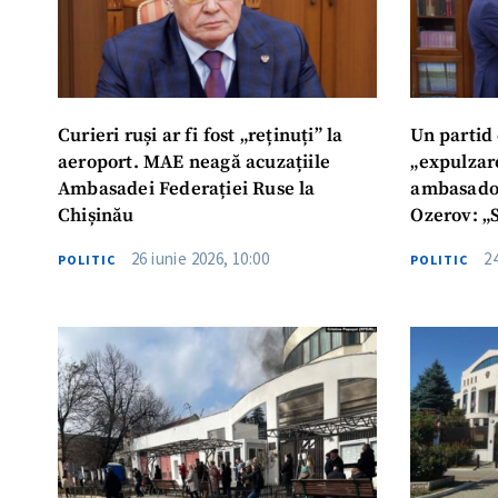
Curieri ruși ar fi fost „reținuți” la
Un partid
aeroport. MAE neagă acuzațiile
„expulzar
Ambasadei Federației Ruse la
ambasador
Chișinău
Ozerov: „S
reprezint
26 iunie 2026, 10:00
2
POLITIC
POLITIC
adresa sec