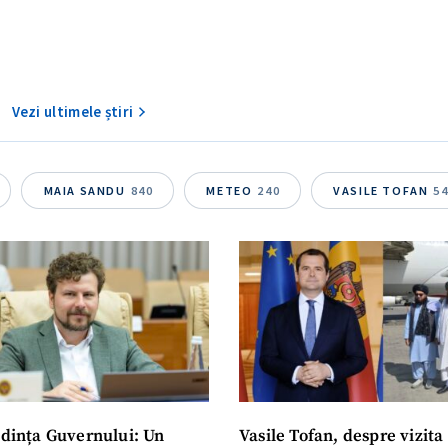
+ Încarcă imagine
Email
+ Emailul 
+ Link media
Vezi ultimele știri
Telefon
+ Telefon pe
Am citit și sunt de ac
+ Mesajul știrei
confidențialitate
.
MAIA SANDU
840
METEO
240
VASILE TOFAN
5
TRIMITE ȘT
dința Guvernului: Un
Vasile Tofan, despre vizita 