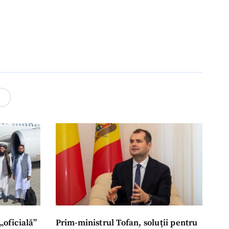
meu
rsonal
ord cu
politica de
4
IREA
„oficială”
Prim-ministrul Tofan, soluții pentru