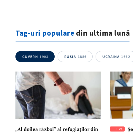
Fotografie
Link media
Tag-uri populare
din ultima lună
Mesajul știrei
GUVERN
1903
RUSIA
1886
UCRAINA
1662
„Al doilea război” al refugiaților din
Șe
LIVE