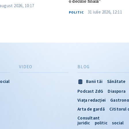
o decizie finală”
 august 2026, 10:17
31 iulie 2026, 12:11
POLITIC
VIDEO
BLOG
ocial
Banii tăi
Sănătate
Podcast ZdG
Diaspora
Viața redacției
Gastron
Arta de gardă
Cititorul
Consultant
juridic
politic
social