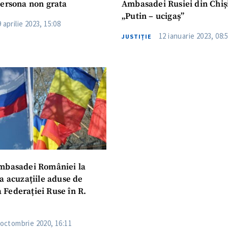
persona non grata
Ambasadei Rusiei din Chiș
„Putin – ucigaș”
 aprilie 2023, 15:08
12 ianuarie 2023, 08:
JUSTIȚIE
mbasadei României la
a acuzațiile aduse de
CONTACT SURSĂ
Federației Ruse în R.
Sursă anonimă
+ Adaugă titlu
 octombrie 2020, 16:11
Nume
+ Numele 