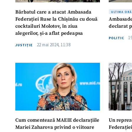
Bărbatul care a atacat Ambasada
ULTIMA ORĂ
Federației Ruse la Chișinău cu două
Ambasadei
cocktailuri Molotov, în ziua
declarat 
alegerilor, și-a aflat pedeapsa
1
POLITIC
22 mai 2024, 11:38
JUSTIȚIE
Cum comentează MAEIE declarațiile
Un reprez
Mariei Zaharova privind o viitoare
Federație