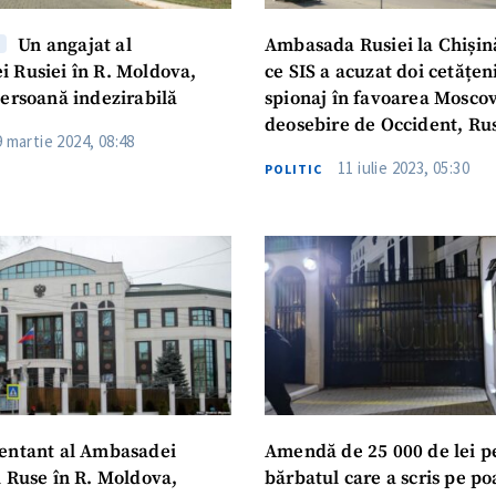
Un angajat al
Ambasada Rusiei la Chișin
 Rusiei în R. Moldova,
ce SIS a acuzat doi cetățen
persoană indezirabilă
spionaj în favoarea Moscov
deosebire de Occident, Ru
9 martie 2024, 08:48
respectă suveranitatea alto
11 iulie 2023, 05:30
POLITIC
entant al Ambasadei
Amendă de 25 000 de lei p
i Ruse în R. Moldova,
bărbatul care a scris pe po