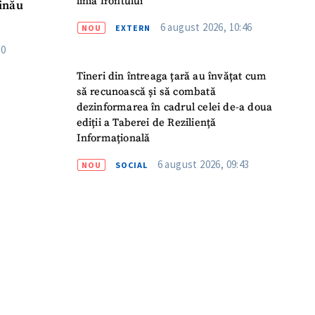
linia frontului
inău
6 august 2026, 10:46
NOU
EXTERN
50
Tineri din întreaga țară au învățat cum
să recunoască și să combată
dezinformarea în cadrul celei de-a doua
ediții a Taberei de Reziliență
Informațională
6 august 2026, 09:43
NOU
SOCIAL
meu