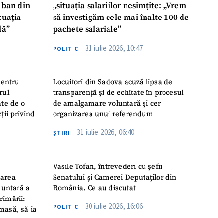
liban din
„situația salariilor nesimțite: „Vrem
tuația
să investigăm cele mai înalte 100 de
lă”
pachete salariale”
31 iulie 2026, 10:47
POLITIC
pentru
Locuitori din Sadova acuză lipsa de
rul
transparență și de echitate în procesul
ate de o
de amalgamare voluntară și cer
ții privind
organizarea unui referendum
31 iulie 2026, 06:40
ŞTIRI
Vasile Tofan, întrevederi cu șefii
zarea
Senatului și Camerei Deputaților din
luntară a
România. Ce au discutat
rimării:
30 iulie 2026, 16:06
POLITIC
masă, să ia