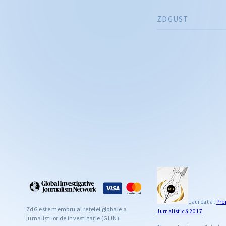
ZDGUST
Laureat al
Pre
ZdG este membru al rețelei globale a
Jurnalistică 2017
jurnaliștilor de investigație (GIJN).