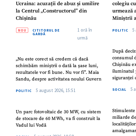
Ucraina: acuzații de abuz și umilire
colegiu c
la Centrul „Constructorul” din
urmează a
Chișinău
Miniștrii 
Instituție
1 oră în
5
NOU
CITITORUL DE
POLITIC
Turc „Rec
GARDĂ
urmă
După deciz
consumul d
„Nu este corect să credem că dacă
Chișinău ex
schimbăm miniștrii o dată la șase luni,
iluminatul 
rezultatele vor fi bune. Nu vor fi”. Maia
siguranței 
Sandu, despre activitatea noului Guvern
5 
SOCIAL
5 august 2026, 15:51
POLITIC
Stimulente 
Un parc fotovoltaic de 30 MW, cu sistem
miliarde de
de stocare de 60 MWh, va fi construit la
localitățil
Vadul lui Vodă
amalgamar