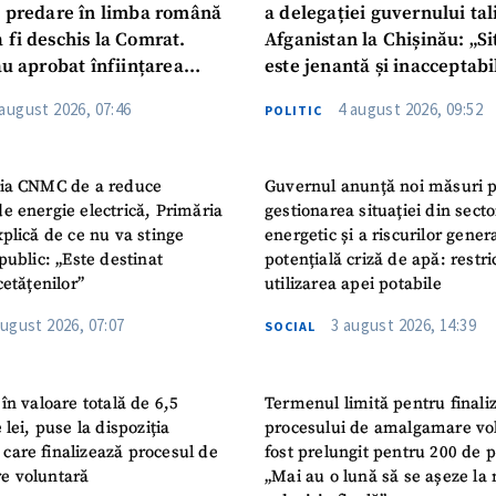
u predare în limba română
a delegației guvernului ta
 fi deschis la Comrat.
Afganistan la Chișinău: „Si
au aprobat înființarea
este jenantă și inacceptabi
i Publice Colegiul Moldo-
 august 2026, 07:46
4 august 2026, 09:52
POLITIC
ep Tayyip Erdogan”
ia CNMC de a reduce
Guvernul anunță noi măsuri 
e energie electrică, Primăria
gestionarea situației din secto
plică de ce nu va stinge
energetic și a riscurilor gener
public: „Este destinat
potențială criză de apă: restric
cetățenilor”
utilizarea apei potabile
august 2026, 07:07
3 august 2026, 14:39
SOCIAL
în valoare totală de 6,5
Termenul limită pentru finali
 lei, puse la dispoziția
procesului de amalgamare vo
or care finalizează procesul de
fost prelungit pentru 200 de p
e voluntară
„Mai au o lună să se așeze la 