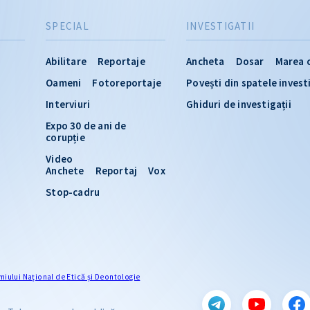
SPECIAL
INVESTIGATII
Abilitare
Reportaje
Ancheta
Dosar
Marea 
Oameni
Fotoreportaje
Povești din spatele invest
Interviuri
Ghiduri de investigații
Expo 30 de ani de
corupție
Video
Anchete
Reportaj
Vox
Stop-cadru
miului Naţional de Etică și Deontologie