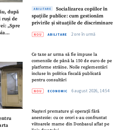
Socializarea copiilor în
ABILITARE
ău, după
spațiile publice: cum gestionăm
i ruși de
privirile și situațiile de discriminare
ei: „Spre
sia
2 ore în urmă
NOU
ABILITARE
r state”
Ce taxe ar urma să fie impuse la
comenzile de până la 150 de euro de pe
platforme străine. Noile reglementări
incluse în politica fiscală publicată
pentru consultări
6 august 2026, 14:54
NOU
ECONOMIC
Nașteri premature și operații fără
anestezie: cu ce orori s-au confruntat
entru
viitoarele mame din Donbasul aflat pe
arta