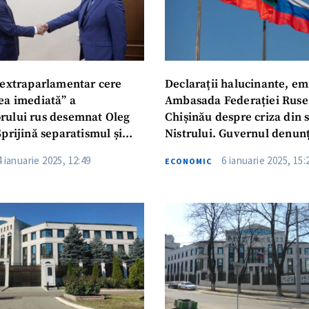
 extraparlamentar cere
Declarații halucinante, em
ea imediată” a
Ambasada Federației Ruse
ului rus desemnat Oleg
Chișinău despre criza din 
prijină separatismul și
Nistrului. Guvernul denun
ă o amenințare directă la
„jocurile geopolitice tot m
4 ianuarie 2025, 12:49
6 ianuarie 2025, 15:
ECONOMIC
urității naționale”
periculoase și necinstite al
Moscovei”