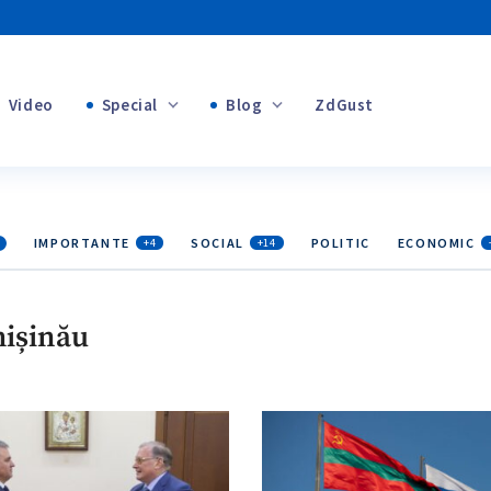
Video
Special
Blog
ZdGust
+1
Banii tăi
IMPORTANTE
SOCIAL
POLITIC
ECONOMIC
+4
+14
+1
hișinău
+1