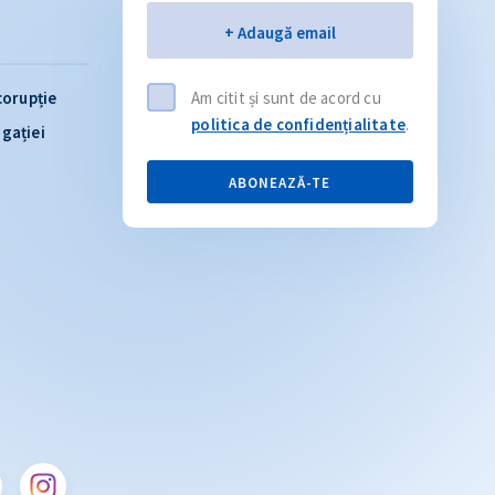
Email
+ Adaugă email
corupție
Am citit și sunt de acord cu
politica de confidențialitate
.
igației
ABONEAZĂ-TE
Citește articolul
CITEȘTE