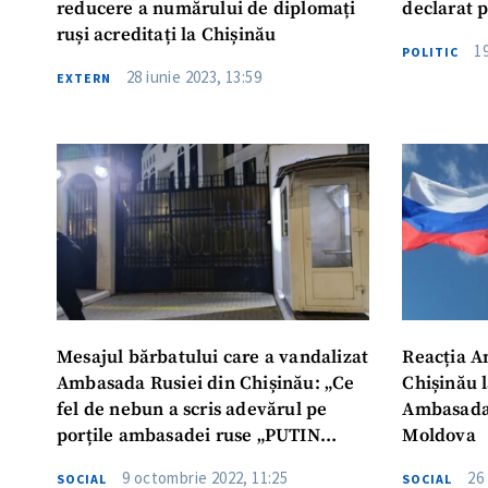
reducere a numărului de diplomați
declarat 
ruși acreditați la Chișinău
19
POLITIC
28 iunie 2023, 13:59
EXTERN
Mesajul bărbatului care a vandalizat
Reacția A
Ambasada Rusiei din Chișinău: „Ce
Chișinău l
ȘTIREA MEA
fel de nebun a scris adevărul pe
Ambasada 
porțile ambasadei ruse „PUTIN
Moldova
Titlu știre
KILLER – acela sunt eu”
9 octombrie 2022, 11:25
26
SOCIAL
SOCIAL