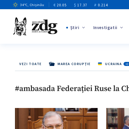
€
20.05
$
17.37
₽
0.214
34
°C
, Chișinău
Ştiri
Investigatii
+1
+14
VEZI TOATE
MAREA CORUPȚIE
UCRAINA
+3
+10
+4
#ambasada Federației Ruse la C