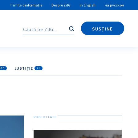
Trimite o informație
Despre ZdG
in English
на русском
SUSȚINE
Caută
Caută
JUSTIȚIE
+10
+1