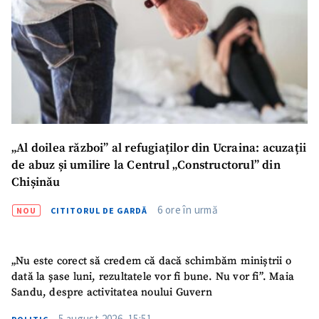
„Al doilea război” al refugiaților din Ucraina: acuzații
de abuz și umilire la Centrul „Constructorul” din
Chișinău
6 ore în urmă
NOU
CITITORUL DE GARDĂ
„Nu este corect să credem că dacă schimbăm miniștrii o
dată la șase luni, rezultatele vor fi bune. Nu vor fi”. Maia
Sandu, despre activitatea noului Guvern
5 august 2026, 15:51