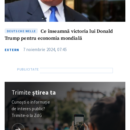
Ce înseamnă victoria lui Donald
DEUTSCHE WELLE
Trump pentru economia mondială
7 noiembrie 2024, 07:45
EXTERN
Trimite
știrea ta
Cunoști o informație
de interes public?
Trimite-o la ZdG