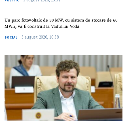
POLITIC
Un parc fotovoltaic de 30 MW, cu sistem de stocare de 60
MWh, va fi construit la Vadul lui Vodă
5 august 2026, 10:58
SOCIAL
ȘTIREA MEA
Titlu știre
+ Adaugă titlu
Fotografie
+ Încarcă imagine
Link media
+ Link media