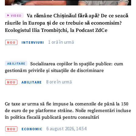
Va rămâne Chișinăul fără apă? De ce seacă
VIDEO
râurile în Europa și de ce trebuie să economisim?
Ecologistul Ilia Trombițchi, la Podcast ZdCe
1 oră în urmă
NOU
INTERVIURI
Socializarea copiilor în spațiile publice: cum
ABILITARE
gestionăm privirile și situațiile de discriminare
8 ore în urmă
NOU
ABILITARE
Ce taxe ar urma să fie impuse la comenzile de până la 150
de euro de pe platforme străine. Noile reglementări incluse
în politica fiscală publicată pentru consultări
6 august 2026, 14:54
NOU
ECONOMIC