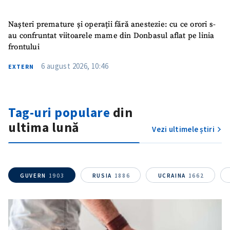
Nașteri premature și operații fără anestezie: cu ce orori s-
au confruntat viitoarele mame din Donbasul aflat pe linia
frontului
6 august 2026, 10:46
EXTERN
Tag-uri populare
din
Trimite o informație
Despre ZdG
ultima lună
in English
на русском
Vezi ultimele știri
GUVERN
1903
RUSIA
1886
UCRAINA
1662