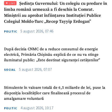
Ședința Guvernului: Un colegiu cu predare în
LIVE
Mesajul știrei
+ Mesajul știrei
limba română urmează a fi deschis la Comrat.
Miniștrii au aprobat înființarea Instituției Publice
Colegiul Moldo-Turc „Recep Tayyip Erdogan”
CONTACT SURSĂ
5 august 2026, 07:46
POLITIC
Sursă anonimă
Nume
+ Numele meu
După decizia CNMC de a reduce consumul de energie
electrică, Primăria Chișinău explică de ce nu va stinge
Email
+ Emailul meu
iluminatul public: „Este destinat siguranței cetățenilor”
5 august 2026, 07:07
SOCIAL
Telefon
+ Telefon personal
Am citit și sunt de
Stimulente în valoare totală de 6,5 miliarde de lei, puse la
acord cu
politica de
dispoziția localităților care finalizează procesul de
confidențialitate
.
amalgamare voluntară
TRIMITE ȘTIREA
4 august 2026, 10:17
POLITIC