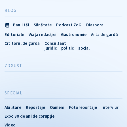
BLOG
Banii tăi
Sănătate
Podcast ZdG
Diaspora
Editoriale
Viața redacției
Gastronomie
Arta de gardă
Cititorul de gardă
Consultant
juridic
politic
social
ZDGUST
SPECIAL
Abilitare
Reportaje
Oameni
Fotoreportaje
Interviuri
Expo 30 de ani de corupție
Video