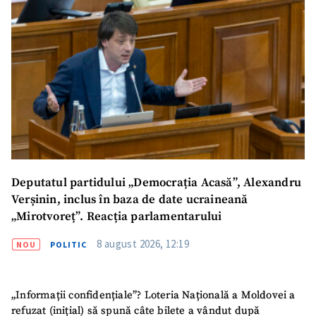
Deputatul partidului „Democrația Acasă”, Alexandru
Verșinin, inclus în baza de date ucraineană
ȘTIREA MEA
„Mirotvoreț”. Reacția parlamentarului
Titlu știre
+ Adaugă titlu
8 august 2026, 12:19
NOU
POLITIC
Fotografie
+ Încarcă imagine
„Informații confidențiale”? Loteria Națională a Moldovei a
refuzat (inițial) să spună câte bilete a vândut după