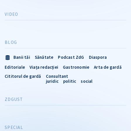
VIDEO
BLOG
Banii tăi
Sănătate
Podcast ZdG
Diaspora
Editoriale
Viața redacției
Gastronomie
Arta de gardă
Cititorul de gardă
Consultant
juridic
politic
social
ZDGUST
SPECIAL