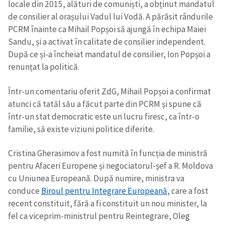
locale din 2015, alături de comuniști, a obținut mandatul
de consilier al orașului Vadul lui Vodă. A părăsit rândurile
PCRM înainte ca Mihail Popșoi să ajungă în echipa Maiei
Sandu, și a activat în calitate de consilier independent.
După ce și-a încheiat mandatul de consilier, Ion Popșoi a
renunțat la politică.
Într-un comentariu oferit ZdG, Mihail Popșoi a confirmat
Trimite o informație
Despre ZdG
atunci că tatăl său a făcut parte din PCRM și spune că
in English
на русском
într-un stat democratic este un lucru firesc, ca într-o
familie, să existe viziuni politice diferite.
Cristina Gherasimov a fost numită în funcția de ministră
pentru Afaceri Europene și negociatorul-șef a R. Moldova
cu Uniunea Europeană. După numire, ministra va
conduce
Biroul pentru Integrare Europeană
, care a fost
recent constituit, fără a fi constituit un nou minister, la
fel ca viceprim-ministrul pentru Reintegrare, Oleg