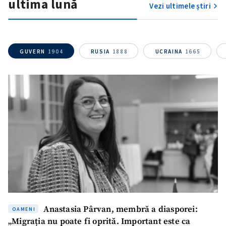
ultima lună
confidențialitate
.
Vezi ultimele știri
TRIMITE ȘTIREA
GUVERN
1904
RUSIA
1888
UCRAINA
1665
Anastasia Pârvan, membră a diasporei:
OAMENI
„Migrația nu poate fi oprită. Important este ca