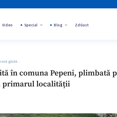
Video
Special
Blog
ZdGust
+1
Banii tăi
+1
ronă găsită…
+1
tă în comuna Pepeni, plimbată pr
 primarul localității
+1