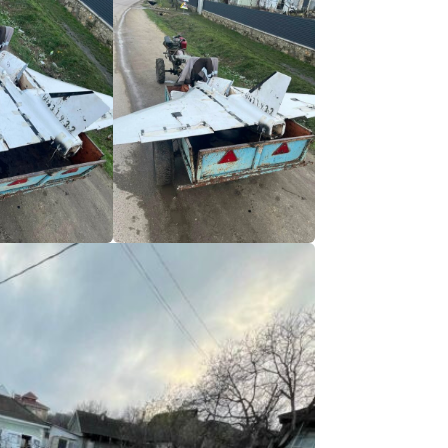
Email
+ Emailul 
+ Link media
Telefon
+ Telefon pe
Am citit și sunt de ac
+ Mesajul știrei
confidențialitate
.
TRIMITE ȘT