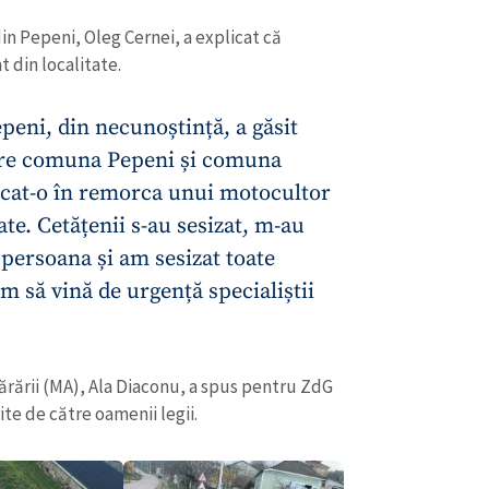
in Pepeni, Oleg Cernei, a explicat că
t din localitate.
eni, din necunoștință, a găsit
ntre comuna Pepeni și comuna
cat-o în remorca unui motocultor
tate. Cetățenii s-au sesizat, m-au
 persoana și am sesizat toate
tăm să vină de urgență specialiștii
CONTACT SURSĂ
Sursă anonimă
ărării (MA), Ala Diaconu, a spus pentru ZdG
+ Adaugă titlu
ite de către oamenii legii.
Nume
+ Numele 
+ Încarcă imagine