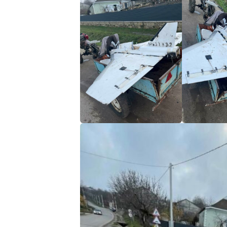
Link media
Mesajul știrei