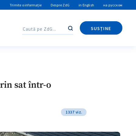
Trimite o informație
Despre ZdG
in English
на русском
SUSȚINE
Caută
Caută
in sat într-o
1337 viz.