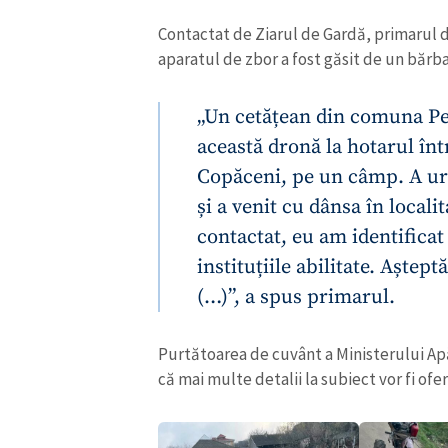
Contactat de Ziarul de Gardă, primarul d
aparatul de zbor a fost găsit de un bărba
„Un cetățean din comuna Pep
această dronă la hotarul î
Copăceni, pe un câmp. A ur
și a venit cu dânsa în locali
contactat, eu am identificat
instituțiile abilitate. Aștep
(…)”, a spus primarul.
ȘTIREA MEA
Purtătoarea de cuvânt a Ministerului Ap
Titlu știre
că mai multe detalii la subiect vor fi ofer
Fotografie