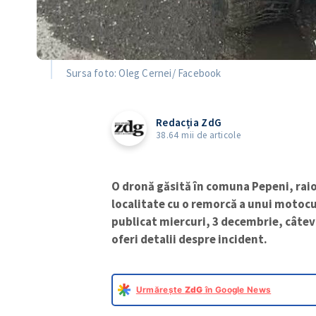
Sursa foto: Oleg Cernei/ Facebook
Redacția ZdG
38.64 mii de articole
O dronă găsită în comuna Pepeni, raio
localitate cu o remorcă a unui motocul
publicat miercuri, 3 decembrie, câteva
oferi detalii despre incident.
Urmărește
ZdG
în Google News