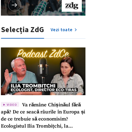
Selecția ZdG
Vezi toate
Va rămâne Chișinăul fără
VIDEO
apă? De ce seacă râurile în Europa și
meu
de ce trebuie să economisim?
Ecologistul Ilia Trombițchi, la