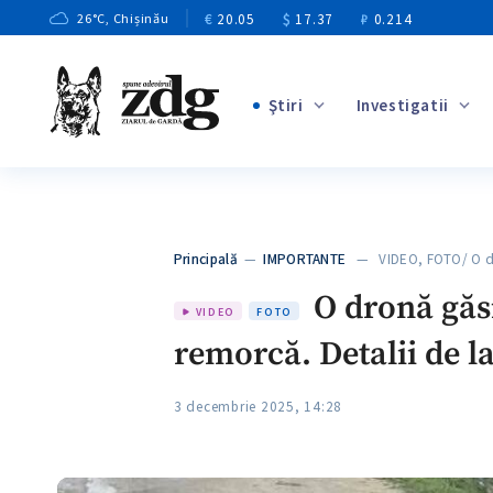
€
20.05
$
17.37
₽
0.214
26
°C
, Chișinău
Ştiri
Investigatii
+3
+1
+9
+4
Principală
—
IMPORTANTE
— VIDEO, FOTO/ O d
+5
O dronă găsi
VIDEO
FOTO
remorcă. Detalii de la
3 decembrie 2025, 14:28