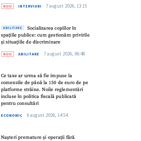
Podcast ZdCe
meu
7 august 2026, 13:15
NOU
INTERVIURI
rsonal
Socializarea copiilor în
ABILITARE
ord cu
politica de
spațiile publice: cum gestionăm privirile
și situațiile de discriminare
7 august 2026, 06:48
IREA
NOU
ABILITARE
Ce taxe ar urma să fie impuse la
comenzile de până la 150 de euro de pe
platforme străine. Noile reglementări
incluse în politica fiscală publicată
pentru consultări
6 august 2026, 14:54
ECONOMIC
Nașteri premature și operații fără