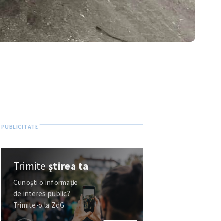
Trimite
știrea ta
Cunoști o informație
de interes public?
Trimite-o la ZdG