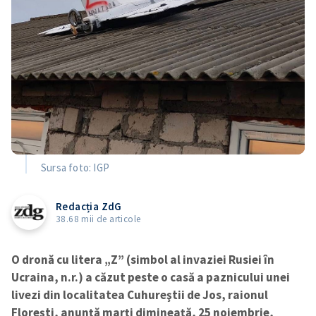
Sursa foto: IGP
Redacția ZdG
38.68 mii de articole
O dronă cu litera „Z” (simbol al invaziei Rusiei în
Ucraina, n.r.) a căzut peste o casă a paznicului unei
livezi din localitatea Cuhureştii de Jos, raionul
Florești, anunță marți dimineață, 25 noiembrie,