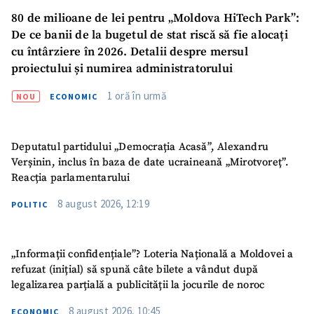
80 de milioane de lei pentru „Moldova HiTech Park”:
De ce banii de la bugetul de stat riscă să fie alocați
cu întârziere în 2026. Detalii despre mersul
proiectului și numirea administratorului
1 oră în urmă
NOU
ECONOMIC
Deputatul partidului „Democrația Acasă”, Alexandru
ȘTIREA MEA
Verșinin, inclus în baza de date ucraineană „Mirotvoreț”.
Reacția parlamentarului
Titlu știre
+ Adaugă titlu
8 august 2026, 12:19
POLITIC
Fotografie
+ Încarcă imagine
„Informații confidențiale”? Loteria Națională a Moldovei a
Link media
+ Link media
refuzat (inițial) să spună câte bilete a vândut după
legalizarea parțială a publicității la jocurile de noroc
8 august 2026, 10:45
ECONOMIC