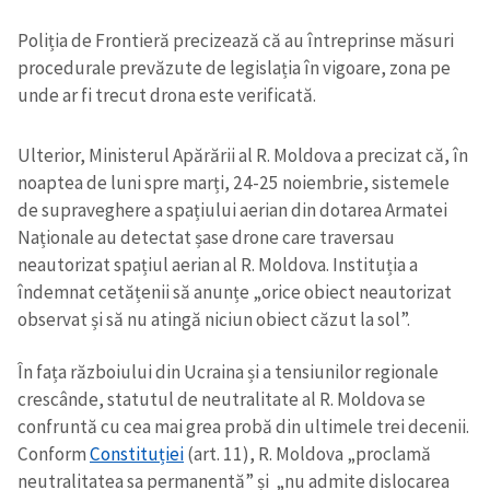
Poliția de Frontieră precizează că au întreprinse măsuri
procedurale prevăzute de legislația în vigoare, zona pe
unde ar fi trecut drona este verificată.
Ulterior, Ministerul Apărării al R. Moldova a precizat că, în
noaptea de luni spre marți, 24-25 noiembrie, sistemele
de supraveghere a spațiului aerian din dotarea Armatei
Naționale au detectat șase drone care traversau
neautorizat spațiul aerian al R. Moldova. Instituția a
îndemnat cetățenii să anunțe „orice obiect neautorizat
observat și să nu atingă niciun obiect căzut la sol”.
În fața războiului din Ucraina și a tensiunilor regionale
crescânde, statutul de neutralitate al R. Moldova se
confruntă cu cea mai grea probă din ultimele trei decenii.
Conform
Constituției
(art. 11), R. Moldova „proclamă
neutralitatea sa permanentă” și „nu admite dislocarea