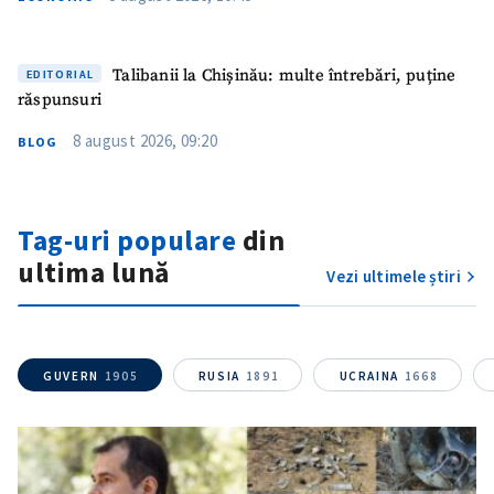
Mesajul știrei
+ Mesajul știrei
Talibanii la Chișinău: multe întrebări, puține
EDITORIAL
CONTACT SURSĂ
răspunsuri
Sursă anonimă
8 august 2026, 09:20
BLOG
Nume
+ Numele meu
Tag-uri populare
din
Email
+ Emailul meu
ultima lună
Vezi ultimele știri
Telefon
+ Telefon personal
Am citit și sunt de
GUVERN
1905
RUSIA
1891
UCRAINA
1668
acord cu
politica de
confidențialitate
.
TRIMITE ȘTIREA