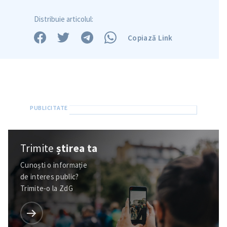
Distribuie articolul:
Copiază Link
Trimite
știrea ta
Cunoști o informație
de interes public?
Trimite-o la ZdG