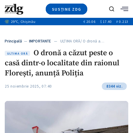
SUSȚINE ZDG
+6
Caută
+1
29
°C
, Chișinău
€
20.06
$
17.40
₽
0.213
Ştiri
+5
+3
Investigatii
Banii tăi
+4
Principală
—
IMPORTANTE
— ULTIMA ORĂ/ O dronă a…
Video
+2
O dronă a căzut peste o
Special
ULTIMA ORĂ
casă dintr-o localitate din raionul
Blog
ZdGust
Florești, anunță Poliția
25 noiembrie 2025, 07:40
8344 viz.