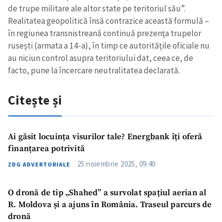
de trupe militare ale altor state pe teritoriul său”.
Realitatea geopolitică însă contrazice această formulă –
în regiunea transnistreană continuă prezenţa trupelor
rusești (armata a 14-a), în timp ce autoritățile oficiale nu
au niciun control asupra teritoriului dat, ceea ce, de
facto, pune la încercare neutralitatea declarată.
Citește și
Ai găsit locuința visurilor tale? Energbank îți oferă
finanțarea potrivită
25 noiembrie 2025, 09:40
ZDG ADVERTORIALE
O dronă de tip „Shahed” a survolat spațiul aerian al
R. Moldova și a ajuns în România. Traseul parcurs de
dronă