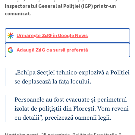
Inspectoratul General al Poliției (IGP) printr-un
comunicat.
Urmărește
ZdG
în Google News
Adaugă
ZdG
ca sursă preferată
„Echipa Secției tehnico-explozivǎ a Poliției
se deplasează la fața locului.
Persoanele au fost evacuate și perimetrul
izolat de polițiștii din Florești. Vom reveni
cu detalii”, precizează oamenii legii.
Marți dimineață, 25 noiembrie, Poliția de Frontieră a R.