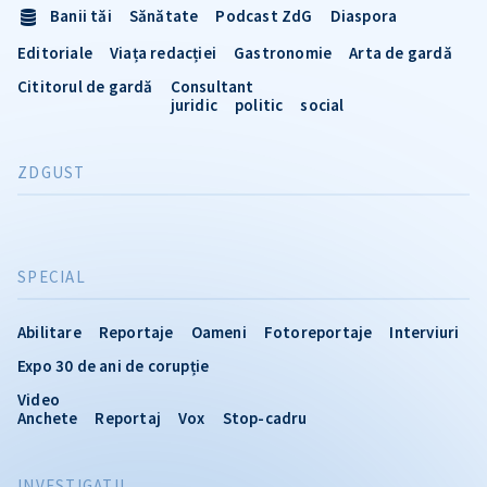
Banii tăi
Sănătate
Podcast ZdG
Diaspora
Editoriale
Viața redacției
Gastronomie
Arta de gardă
Cititorul de gardă
Consultant
juridic
politic
social
ZDGUST
SPECIAL
Abilitare
Reportaje
Oameni
Fotoreportaje
Interviuri
Expo 30 de ani de corupție
Video
Anchete
Reportaj
Vox
Stop-cadru
INVESTIGATII