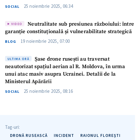
25 noiembrie 2025, 06:34
SOCIAL
Neutralitate sub presiunea războiului: între
VIDEO
garanție constituțională și vulnerabilitate strategică
Trimite o informație
Despre ZdG
19 noiembrie 2025, 07:00
BLOG
in English
на русском
Șase drone rusești au traversat
ULTIMA ORĂ
neautorizat spațiul aerian al R. Moldova, în urma
unui atac masiv asupra Ucrainei. Detalii de la
Ministerul Apărării
25 noiembrie 2025, 08:16
SOCIAL
Tag-uri:
DRONĂ RUSEASCĂ
INCIDENT
RAIONUL FLOREȘTI