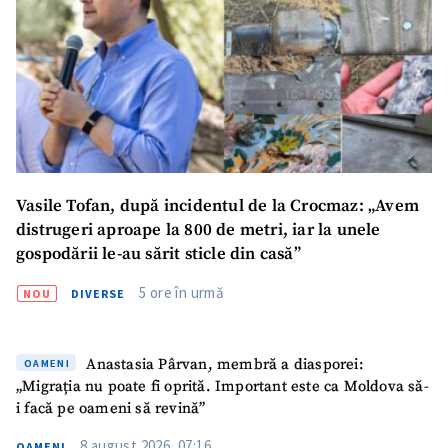
Vasile Tofan, după incidentul de la Crocmaz: „Avem
distrugeri aproape la 800 de metri, iar la unele
gospodării le-au sărit sticle din casă”
5 ore în urmă
NOU
DIVERSE
Anastasia Pârvan, membră a diasporei:
OAMENI
„Migrația nu poate fi oprită. Important este ca Moldova să-
i facă pe oameni să revină”
8 august 2026, 07:16
OAMENI