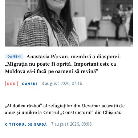
Titlu știre
+ Adaugă titlu
Fotografie
+ Încarcă imagine
Link media
+ Link media
Anastasia Pârvan, membră a diasporei:
OAMENI
„Migrația nu poate fi oprită. Important este ca
Mesajul știrei
+ Mesajul știrei
Moldova să-i facă pe oameni să revină”
8 august 2026, 07:16
NOU
OAMENI
CONTACT SURSĂ
Sursă anonimă
„Al doilea război” al refugiaților din Ucraina: acuzații de
Nume
+ Numele meu
abuz și umilire la Centrul „Constructorul” din Chișinău
7 august 2026, 08:06
CITITORUL DE GARDĂ
Email
+ Emailul meu