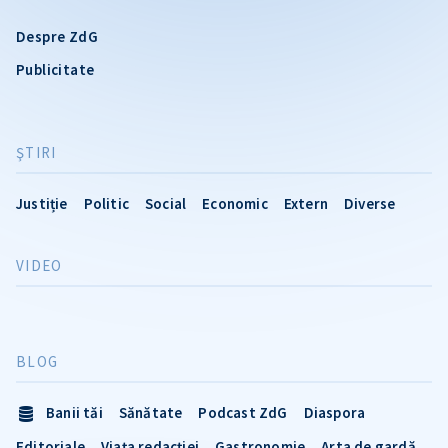
Despre ZdG
Publicitate
ŞTIRI
Justiție
Politic
Social
Economic
Extern
Diverse
VIDEO
BLOG
Banii tăi
Sănătate
Podcast ZdG
Diaspora
Editoriale
Viața redacției
Gastronomie
Arta de gardă