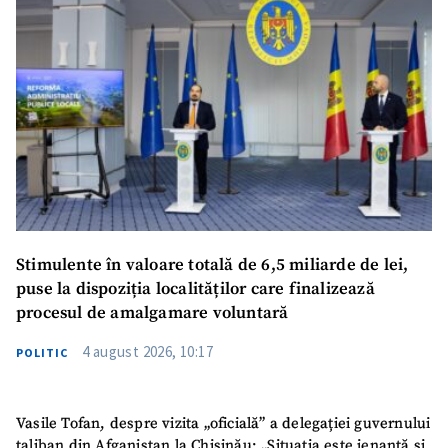
Stimulente în valoare totală de 6,5 miliarde de lei,
puse la dispoziția localităților care finalizează
procesul de amalgamare voluntară
4 august 2026, 10:17
POLITIC
Vasile Tofan, despre vizita „oficială” a delegației guvernului
taliban din Afganistan la Chișinău: „Situația este jenantă și