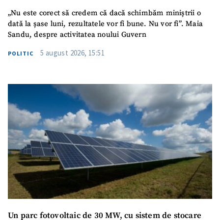
„Nu este corect să credem că dacă schimbăm miniștrii o
Telefon
+ Telefon personal
dată la șase luni, rezultatele vor fi bune. Nu vor fi”. Maia
Sandu, despre activitatea noului Guvern
Am citit și sunt de
acord cu
politica de
5 august 2026, 15:51
POLITIC
confidențialitate
.
TRIMITE ȘTIREA
Un parc fotovoltaic de 30 MW, cu sistem de stocare