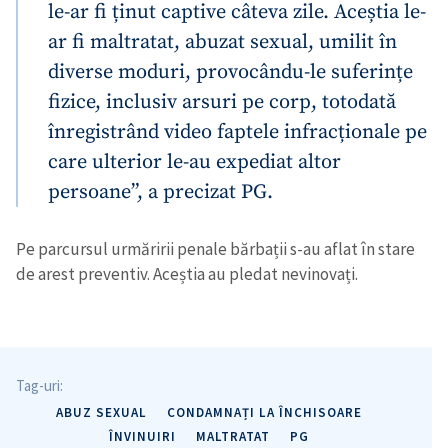
le-ar fi ținut captive câteva zile. Aceștia le-
ar fi maltratat, abuzat sexual, umilit în
diverse moduri, provocându-le suferințe
fizice, inclusiv arsuri pe corp, totodată
înregistrând video faptele infracționale pe
care ulterior le-au expediat altor
persoane”, a precizat PG.
Pe parcursul urmăririi penale bărbații s-au aflat în stare
de arest preventiv. Aceștia au pledat nevinovați.
Tag-uri:
ABUZ SEXUAL
CONDAMNAȚI LA ÎNCHISOARE
ÎNVINUIRI
MALTRATAT
PG