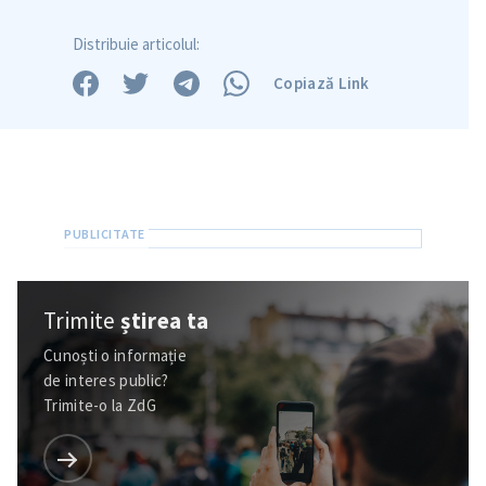
Distribuie articolul:
Copiază Link
Trimite
știrea ta
Cunoști o informație
de interes public?
Trimite-o la ZdG