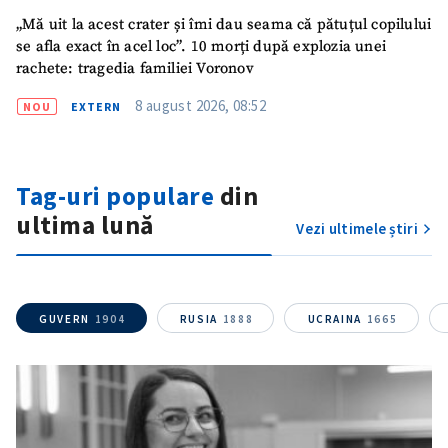
„Mă uit la acest crater și îmi dau seama că pătuțul copilului
se afla exact în acel loc”. 10 morți după explozia unei
rachete: tragedia familiei Voronov
8 august 2026, 08:52
NOU
EXTERN
Tag-uri populare
din
ultima lună
Vezi ultimele știri
GUVERN
1904
RUSIA
1888
UCRAINA
1665
ȘTIREA MEA