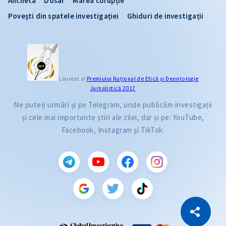
Ancheta
Dosar
Marea corupție
Povești din spatele investigației
Ghiduri de investigații
Laureat al
Premiului Naţional de Etică și Deontologie
Jurnalistică 2017
Ne puteți urmări și pe Telegram, unde publicăm investigații
și cele mai importante știri ale zilei, dar și pe: YouTube,
Facebook, Instagram și TikTok.
CITEȘTE
Citește articolul
Copiază Link