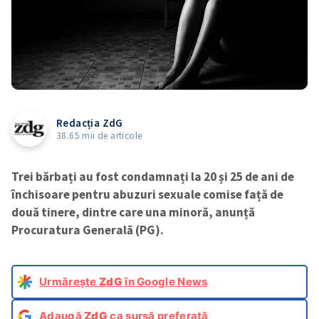
Redacția ZdG
38.65 mii de articole
Trei bărbați au fost condamnați la 20 și 25 de ani de
închisoare pentru abuzuri sexuale comise față de
două tinere, dintre care una minoră, anunță
Procuratura Generală (PG).
Urmărește
ZdG
în Google News
Adaugă
ZdG
ca sursă preferată