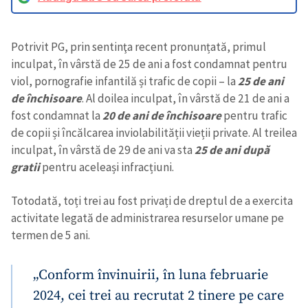
Potrivit PG, prin sentinţa recent pronunțată, primul
inculpat, în vârstă de 25 de ani a fost condamnat pentru
viol, pornografie infantilă și trafic de copii – la
25 de ani
de închisoare
. Al doilea inculpat, în vârstă de 21 de ani a
fost condamnat la
20 de ani de închisoare
pentru trafic
de copii și încălcarea inviolabilității vieții private. Al treilea
inculpat, în vârstă de 29 de ani va sta
25 de ani după
gratii
pentru aceleași infracțiuni.
Totodată, toți trei au fost privați de dreptul de a exercita
activitate legată de administrarea resurselor umane pe
termen de 5 ani.
„Conform învinuirii, în luna februarie
2024, cei trei au recrutat 2 tinere pe care