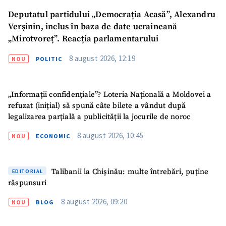
Deputatul partidului „Democrația Acasă”, Alexandru
Verșinin, inclus în baza de date ucraineană
„Mirotvoreț”. Reacția parlamentarului
8 august 2026, 12:19
NOU
POLITIC
„Informații confidențiale”? Loteria Națională a Moldovei a
refuzat (inițial) să spună câte bilete a vândut după
legalizarea parțială a publicității la jocurile de noroc
8 august 2026, 10:45
NOU
ECONOMIC
Talibanii la Chișinău: multe întrebări, puține
EDITORIAL
răspunsuri
8 august 2026, 09:20
NOU
BLOG