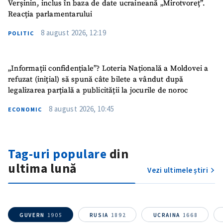
Verșinin, inclus în baza de date ucraineană „Mirotvoreț”.
Reacția parlamentarului
8 august 2026, 12:19
POLITIC
„Informații confidențiale”? Loteria Națională a Moldovei a
refuzat (inițial) să spună câte bilete a vândut după
legalizarea parțială a publicității la jocurile de noroc
8 august 2026, 10:45
ECONOMIC
Tag-uri populare
din
ultima lună
Vezi ultimele știri
GUVERN
1905
RUSIA
1892
UCRAINA
1668