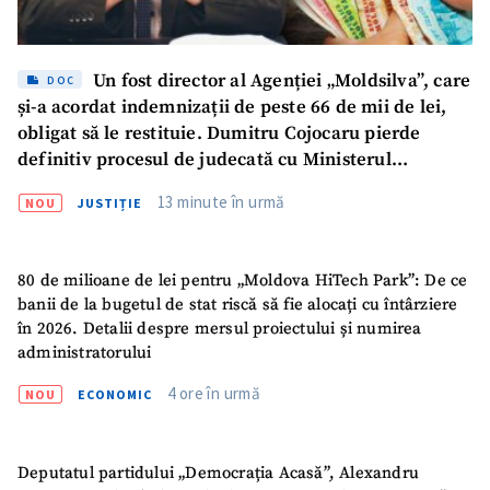
Un fost director al Agenției „Moldsilva”, care
DOC
și-a acordat indemnizații de peste 66 de mii de lei,
obligat să le restituie. Dumitru Cojocaru pierde
definitiv procesul de judecată cu Ministerul
Mediului
13 minute în urmă
NOU
JUSTIȚIE
80 de milioane de lei pentru „Moldova HiTech Park”: De ce
banii de la bugetul de stat riscă să fie alocați cu întârziere
în 2026. Detalii despre mersul proiectului și numirea
administratorului
4 ore în urmă
NOU
ECONOMIC
Deputatul partidului „Democrația Acasă”, Alexandru