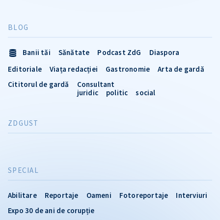
BLOG
Banii tăi
Sănătate
Podcast ZdG
Diaspora
Editoriale
Viața redacției
Gastronomie
Arta de gardă
Cititorul de gardă
Consultant
juridic
politic
social
ZDGUST
SPECIAL
Abilitare
Reportaje
Oameni
Fotoreportaje
Interviuri
Expo 30 de ani de corupție