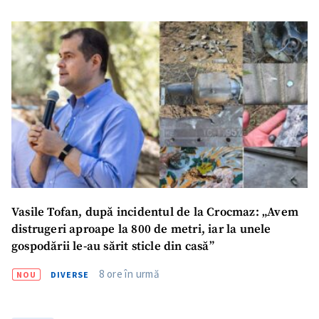
ȘTIREA MEA
Titlu știre
+ Adaugă titlu
Fotografie
+ Încarcă imagine
Link media
+ Link media
Mesajul știrei
+ Mesajul știrei
Vasile Tofan, după incidentul de la Crocmaz: „Avem
distrugeri aproape la 800 de metri, iar la unele
gospodării le-au sărit sticle din casă”
CONTACT SURSĂ
8 ore în urmă
NOU
DIVERSE
Sursă anonimă
Nume
+ Numele meu