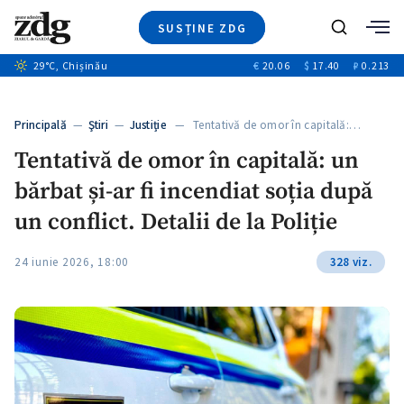
SUSȚINE ZDG
+7
Caută
+1
29
°C
, Chișinău
€
20.06
$
17.40
₽
0.213
Ştiri
+7
+3
Investigatii
Banii tăi
+4
Principală
—
Ştiri
—
Justiție
— Tentativă de omor în capitală:…
Video
+3
Tentativă de omor în capitală: un
Special
bărbat și-ar fi incendiat soția după
Blog
ZdGust
un conflict. Detalii de la Poliție
24 iunie 2026, 18:00
328 viz.