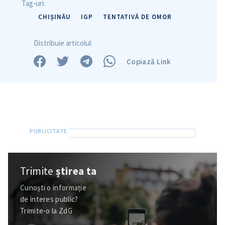
Tag-uri:
CHIȘINĂU
IGP
TENTATIVĂ DE OMOR
Distribuie articolul:
Copiază Link
Trimite
știrea ta
Cunoști o informație
de interes public?
Trimite-o la ZdG