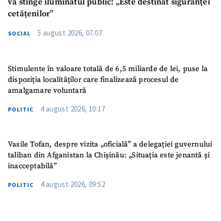
va stinge iluminatul public: „Este destinat siguranței
cetățenilor”
5 august 2026, 07:07
SOCIAL
Stimulente în valoare totală de 6,5 miliarde de lei, puse la
dispoziția localităților care finalizează procesul de
amalgamare voluntară
4 august 2026, 10:17
POLITIC
Vasile Tofan, despre vizita „oficială” a delegației guvernului
taliban din Afganistan la Chișinău: „Situația este jenantă și
inacceptabilă”
4 august 2026, 09:52
POLITIC