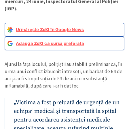
miercuri, 24 iunie, Inspectoratul General al Poliției
(IGP).
Urmărește
ZdG
în Google News
Adaugă
ZdG
ca sursă preferată
Ajunși la fața locului, polițiștii au stabilit preliminar că, în
urma unui conflict izbucnit între soți, un bărbat de 64 de
ani și-ar fi stropit soția de 53 de ani cu o substanță
inflamabilă, după care i-ar fi dat foc.
„Victima a fost preluată de urgență de un
echipaj medical și transportată la spital
pentru acordarea asistenței medicale
specializate, aceasta suferind multiple