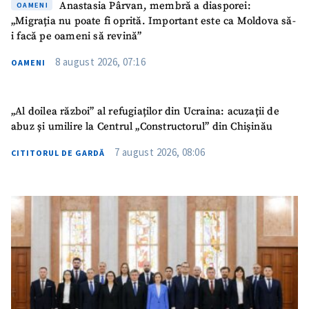
Anastasia Pârvan, membră a diasporei:
OAMENI
„Migrația nu poate fi oprită. Important este ca Moldova să-
Email
+ Emailul meu
i facă pe oameni să revină”
8 august 2026, 07:16
OAMENI
Telefon
+ Telefon personal
Am citit și sunt de
„Al doilea război” al refugiaților din Ucraina: acuzații de
acord cu
politica de
abuz și umilire la Centrul „Constructorul” din Chișinău
confidențialitate
.
7 august 2026, 08:06
CITITORUL DE GARDĂ
TRIMITE ȘTIREA