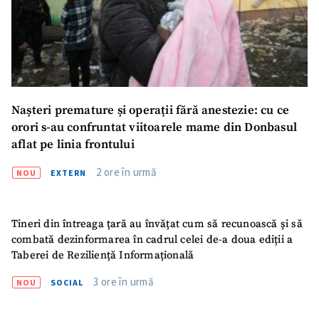
Nașteri premature și operații fără anestezie: cu ce
orori s-au confruntat viitoarele mame din Donbasul
aflat pe linia frontului
2 ore în urmă
NOU
EXTERN
Tineri din întreaga țară au învățat cum să recunoască și să
combată dezinformarea în cadrul celei de-a doua ediții a
Taberei de Reziliență Informațională
3 ore în urmă
NOU
SOCIAL