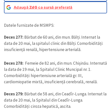
Adaugă
ZdG
ca sursă preferată
Datele furnizate de MSMPS:
Deces 277:
Bărbat de 60 ani, din mun. Bălți. Internat la
data de 20 mai, la spitalul clinic din Bălți. Comorbidități:
insuficiență renală, hipertensiune arterială.
Deces 278:
Femeie de 82 ani, din mun. Chișinău. Internată
la data de 19 mai, la Spitalul Clinic Muncipal nr. 1.
Comorbidități: hipertensiune arterială gr. III,
cardiomiopatie mixtă, insuficiență cerebrală, renală.
Deces 279:
Bărbat de 58 ani, din Ceadîr-Lunga. Internat la
data de 20 mai, la Spitalul din Ceadîr-Lunga.
Comorbidități: ciroza hepatică, ascita.