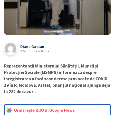
Diana Gatcan
3.55 mii de articole
Reprezentanții Ministerului Sănătății, Muncii și
Protecției Sociale (MSMPS) informează despre
înregistrarea a încă șase decese provocate de COVID-
19 în R. Moldova. Astfel, bilanțul național ajunge deja
la 282 de cazuri.
Urmărește
ZdG
în Google News