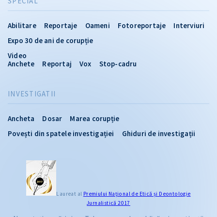
SPECIAL
Abilitare
Reportaje
Oameni
Fotoreportaje
Interviuri
Expo 30 de ani de corupție
Video
Anchete
Reportaj
Vox
Stop-cadru
INVESTIGATII
Ancheta
Dosar
Marea corupție
Povești din spatele investigației
Ghiduri de investigații
Laureat al
Premiului Naţional de Etică și Deontologie
Jurnalistică 2017