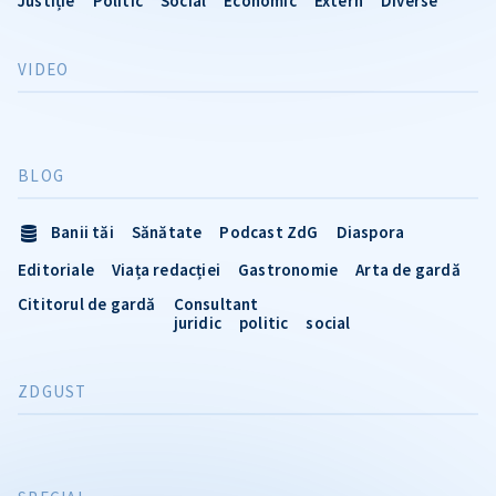
Justiție
Politic
Social
Economic
Extern
Diverse
VIDEO
BLOG
Banii tăi
Sănătate
Podcast ZdG
Diaspora
Editoriale
Viața redacției
Gastronomie
Arta de gardă
Cititorul de gardă
Consultant
juridic
politic
social
ZDGUST