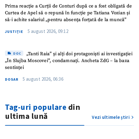
Prima reacție a Curții de Conturi după ce a fost obligată de
Curtea de Apel să o repună în funcție pe Tatiana Vozian și
să-i achite salariul „pentru absența forțată de la muncă”
5 august 2026, 09:12
JUSTIȚIE
„Tanti Raia” și alți doi protagoniști ai investigației
DOC
„În Slujba Moscovei”, condamnați. Ancheta ZdG – la baza
sentinței
5 august 2026, 06:36
DOSAR
Tag-uri populare
din
ultima lună
Vezi ultimele știri