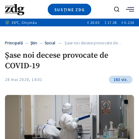
SUSȚINE ZDG
+5
Caută
+3
36
°C
, Chișinău
€
20.05
$
17.38
₽
0.214
Ştiri
+11
+4
Investigatii
Banii tăi
+6
Principală
—
Ştiri
—
Social
— Șase noi decese provocate de…
Video
Șase noi decese provocate de
Special
COVID-19
Blog
+1
ZdGust
28 mai 2020, 14:01
163 viz.