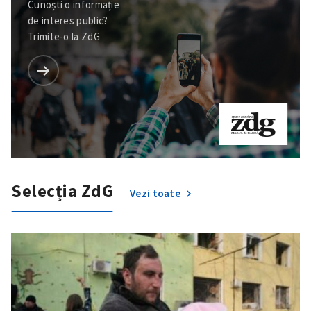
Cunoști o informație
de interes public?
Trimite-o la ZdG
Trimite o informație
Despre ZdG
in English
на русском
Selecția ZdG
Vezi toate