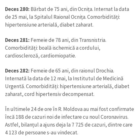
Deces 280:
Bărbat de 75 ani, din Ocnița. Internat la data
de 25 mai, la Spitalul Raional Ocnița. Comorbidități:
hipertensiune arterială, diabet zaharat.
Deces 281:
Femeie de 78 ani, din Transnistria.
Comorbidități: boală ischemică a cordului,
cardioscleroză, cardiomiopatie.
Deces 282:
Femeie de 65 ani, din raionul Drochia.
Internată la data de 12 mai, la Institutul de Medicină
Urgentă. Comorbidități: hipertensiune arterială, diabet
zaharat, cord hipertensiv decompensat.
În ultimele 24 de ore în R. Moldova au mai fost confirmate
încă 188 de cazuri noi de infectare cu noul Coronavirus.
Astfel, bilanțul a ajuns deja la 7 725 de cazuri, dintre care
4 123 de persoane s-au vindecat.