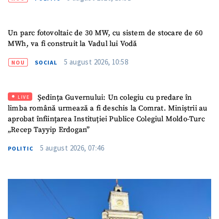
Nume
+ Numele meu
Un parc fotovoltaic de 30 MW, cu sistem de stocare de 60
MWh, va fi construit la Vadul lui Vodă
Email
+ Emailul meu
5 august 2026, 10:58
NOU
SOCIAL
Telefon
+ Telefon personal
Ședința Guvernului: Un colegiu cu predare în
Am citit și sunt de
LIVE
acord cu
politica de
limba română urmează a fi deschis la Comrat. Miniștrii au
confidențialitate
.
aprobat înființarea Instituției Publice Colegiul Moldo-Turc
„Recep Tayyip Erdogan”
TRIMITE ȘTIREA
5 august 2026, 07:46
POLITIC