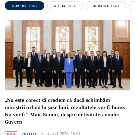
GUVERN
1902
RUSIA
1886
UCRAINA
1661
ȘTIREA MEA
Titlu știre
+ Adaugă titlu
Fotografie
+ Încarcă imagine
Link media
+ Link media
„Nu este corect să credem că dacă schimbăm
Mesajul știrei
+ Mesajul știrei
miniștrii o dată la șase luni, rezultatele vor fi bune.
Nu vor fi”. Maia Sandu, despre activitatea noului
Guvern
CONTACT SURSĂ
Sursă anonimă
5 august 2026, 15:51
NOU
POLITIC