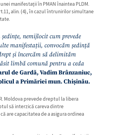
Email
+ Emailul 
 unei manifestații în PMAN înaintea PLDM.
+ Link media
t.11, alin. (4), în cazul întrunirilor simultane
Telefon
tate.
+ Telefon pe
Am citit și sunt de ac
 ședințe, nemijlocit cum prevede
+ Mesajul știrei
confidențialitate
.
lte manifestații, convocăm ședință
TRIMITE ȘT
drept și încercăm să delimităm
găsit limbă comună pentru a ceda
iarul de Gardă, Vadim Brânzaniuc,
ublicul a Primăriei mun. Chișinău.
 R. Moldova prevede dreptul la libera
ptul să interzică careva dintre
t că are capacitatea de a asigura ordinea