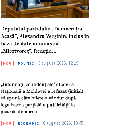
Deputatul partidului „Democrația
Acasă”, Alexandru Verșinin, inclus în
baza de date ucraineană
„Mirotvoreț”. Reacția
parlamentarului
8 august 2026, 12:19
NOU
POLITIC
„Informații confidențiale”? Loteria
Națională a Moldovei a refuzat (inițial)
să spună câte bilete a vândut după
legalizarea parțială a publicității la
jocurile de noroc
meu
8 august 2026, 10:45
NOU
ECONOMIC