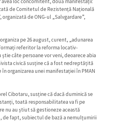
 avea loc concomitent, două manifestații:
zată de Comitetul de Rezistență Națională
, organizată de ONG-ul „Salvgardare”,
 organiza pe 26 august, curent, „adunarea
formați referitor la reforma locativ-
știe câte persoane vor veni, deoarece abia
ivista civică susține că a fost nedreptățită
te în organizarea unei manifestației în PMAN
rel Cibotaru, susține că dacă duminică se
stanți, toată responsabilitatea va fi pe
care nu au știut să gestioneze această
nt, de fapt, subiectul de bază a nemulțumirii