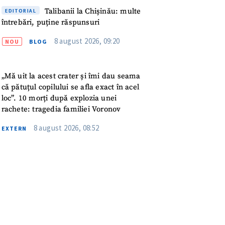
meu
Talibanii la Chișinău: multe
EDITORIAL
întrebări, puține răspunsuri
rsonal
8 august 2026, 09:20
NOU
BLOG
ord cu
politica de
„Mă uit la acest crater și îmi dau seama
IREA
că pătuțul copilului se afla exact în acel
loc”. 10 morți după explozia unei
rachete: tragedia familiei Voronov
8 august 2026, 08:52
EXTERN