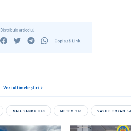
Distribuie articolul:
Copiază Link
Vezi ultimele știri
MAIA SANDU
840
METEO
241
VASILE TOFAN
5