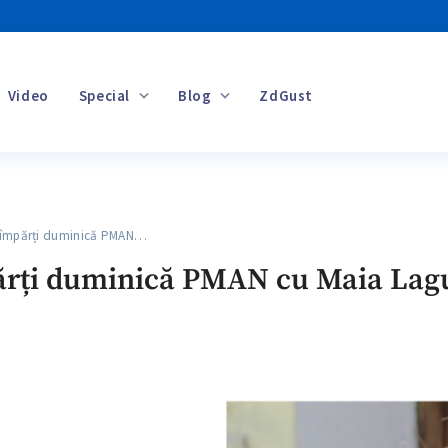
Video
Special
Blog
ZdGust
Banii tăi
 împărți duminică PMAN…
părți duminică PMAN cu Maia Lag