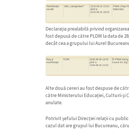
Declarația prealabilă privind organizare
fost depusă de către PLDM la data de 28 
decât cea a grupului lui Aurel Bucurean
Alte două cereri au fost despuse de către
ȘTIREA MEA
către Ministerului Educației, Culturii și 
anulate.
Titlu știre
Potrivit șefului Direcției relații cu publi
Fotografie
cazul dat are grupul lui Bucureanu, căruia