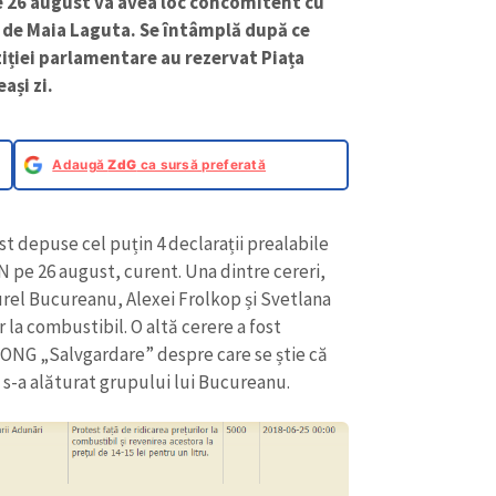
e 26 august va avea loc concomitent cu
de Maia Laguta. Se întâmplă după ce
oziției parlamentare au rezervat Piața
ași zi.
Adaugă
ZdG
ca sursă preferată
fost depuse cel puțin 4 declarații prealabile
N pe 26 august, curent. Una dintre cereri,
 Aurel Bucureanu, Alexei Frolkop și Svetlana
 la combustibil. O altă cerere a fost
 ONG „Salvgardare” despre care se știe că
 s-a alăturat grupului lui Bucureanu.