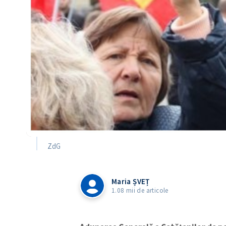
ZdG
Maria ȘVEȚ
1.08 mii de articole