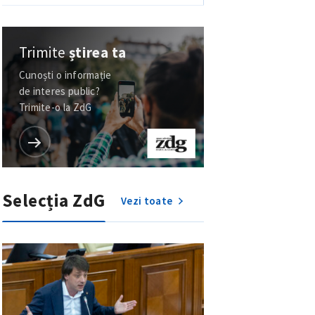
Trimite
știrea ta
Cunoști o informație
de interes public?
Trimite-o la ZdG
Selecția ZdG
Vezi toate