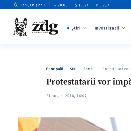
€
20.05
$
17.37
₽
0.214
27
°C
, Chișinău
Ştiri
Investigatii
+1
+8
+3
Principală
—
Ştiri
—
Social
— Protestatarii vor
+2
Protestatarii vor îm
21 august 2018, 16:07