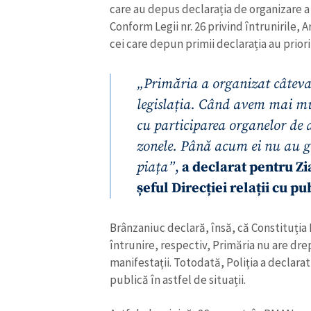
care au depus declarația de organizare a
Link media
Conform Legii nr. 26 privind întrunirile, Ar
cei care depun primii declarația au priori
„Primăria a organizat câteva
Mesajul știrei
legislația. Când avem mai mu
cu participarea organelor de 
zonele. Până acum ei nu au 
piața”
,
a declarat pentru Z
șeful Direcției relații cu p
Brânzaniuc declară, însă, că Constituția
întrunire, respectiv, Primăria nu are dre
manifestații. Totodată, Poliția a declara
publică în astfel de situații.