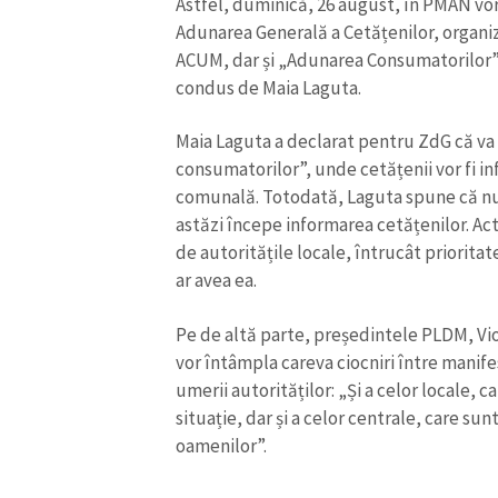
Astfel, duminică, 26 august, în PMAN vor
Adunarea Generală a Cetățenilor, organi
ACUM, dar și „Adunarea Consumatorilor”
condus de Maia Laguta.
Maia Laguta a declarat pentru ZdG că va
consumatorilor”, unde cetățenii vor fi in
comunală. Totodată, Laguta spune că nu 
astăzi începe informarea cetățenilor. Act
de autoritățile locale, întrucât priorita
ar avea ea.
Pe de altă parte, președintele PLDM, Vio
vor întâmpla careva ciocniri între manife
umerii autorităților: „Și a celor locale, 
situație, dar și a celor centrale, care su
oamenilor”.