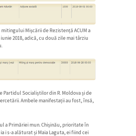
a mitingului Mișcării de Rezistență ACUM a
iunie 2018, adică, cu două zile mai târziu
u.
 Partidul Socialiștilor din R. Moldova și de
CONTACT SURSĂ
Cercetării. Ambele manifestații au fost, însă,
Sursă anonimă
+ Adaugă titlu
Nume
+ Numele 
cul a Primăriei mun. Chișinău, prioritate în
+ Încarcă imagine
 i s-a alăturat și Maia Laguta, ei fiind cei