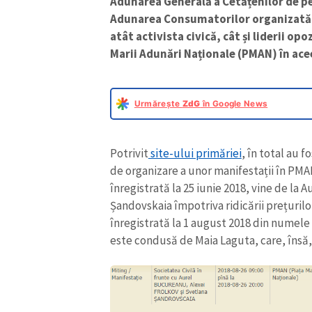
Adunarea Generală a Cetățenilor de p
Adunarea Consumatorilor organizată 
atât activista civică, cât și liderii op
Marii Adunări Naționale (PMAN) în acee
Urmărește
ZdG
în Google News
Potrivit
site-ului primăriei
, în total au 
de organizare a unor manifestații în PMA
înregistrată la 25 iunie 2018, vine de la
Șandovskaia împotriva ridicării prețurilor
înregistrată la 1 august 2018 din numele
este condusă de Maia Laguta, care, însă,