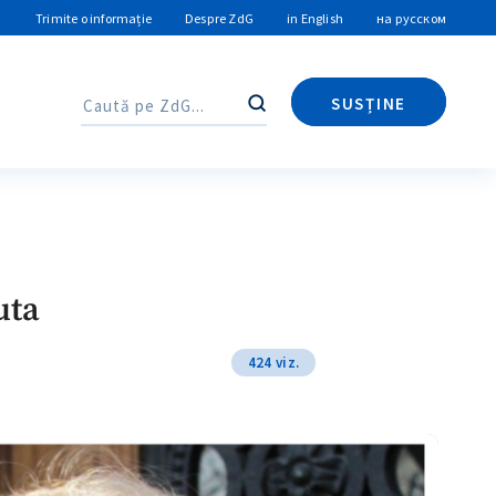
Trimite o informație
Despre ZdG
in English
на русском
SUSȚINE
Caută
Caută
uta
424 viz.