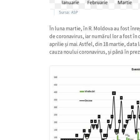
Sursa: facebook.com/vasile.cantarji
„Pandemia de coronavirus ar 
ar putea influența mortalita