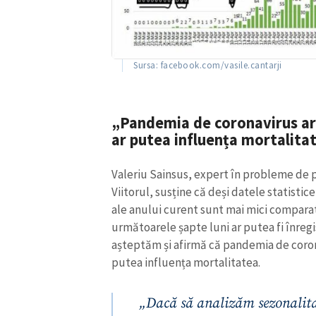
Valeriu Sainsus, expert în probleme de p
Viitorul, susține că deși datele statistic
ale anului curent sunt mai mici comparati
următoarele șapte luni ar putea fi înreg
așteptăm și afirmă că pandemia de corona
putea influența mortalitatea.
„Dacă să analizăm sezonalita
în contextul faptului că se d
îmbătrânirii demografice, dar
întotdeauna este mai mare în 
patru al anului, adică în per
argumente, se întețesc foarte 
context pot accentua și pande
insuficiența de vitamine a pop
că de multe ori bătrânii sau 