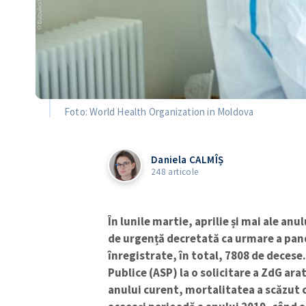
Daniela CALMÎȘ
248 articole
În lunile martie, aprilie și mai ale an
de urgență decretată ca urmare a pand
înregistrate, în total, 7808 de decese
Publice (ASP) la o solicitare a ZdG arat
anului curent, mortalitatea a scăzut
aceeași perioadă a anului 2019, când a
Urmărește
ZdG
în Google News
În total, în primele cinci luni ale anulu
aproximativ 15% mai puțin decât în perio
Cele mai multe decese au fost înregistrat