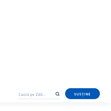
Trimite o informație
Despre ZdG
in English
на русском
SUSȚINE
Caută
Caută
tica deceselor în R.
729 viz.