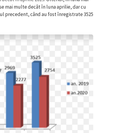
Email
+ Emailul 
+ Link media
Telefon
+ Telefon pe
Am citit și sunt de ac
+ Mesajul știrei
confidențialitate
.
TRIMITE ȘT
registrate primele cazuri de deces provocate
 continuă creștere pe parcursul lunilor
 la care a fost confirmat primul deces din
zent, 433 de persoane au decedat.