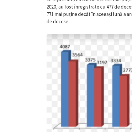
Link media
Mesajul știrei
Sursa: ASP
În luna martie, în R. Moldova au fost în
de coronavirus, iar numărul lor a fost în
aprilie și mai. Astfel, din 18 martie, data
cauza noului coronavirus, și până în pre