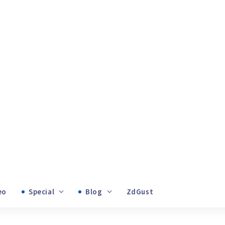
Video
Special
Blog
ZdGust
+1
Banii tăi
+1
influențat pandemia…
+1
at pandemia de coronavirus statis
+1