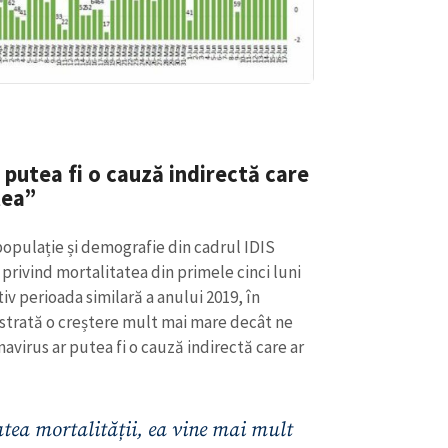
opulație și demografie din cadrul IDIS
e privind mortalitatea din primele cinci luni
v perioada similară a anului 2019, în
istrată o creștere mult mai mare decât ne
virus ar putea fi o cauză indirectă care ar
tea mortalității, ea vine mai mult
atorează profunzimii accentuării
 ține și de faptul că mortalitatea
primul trimestru și în trimestrul
ioada rece a anului. Aici avem două
mult epidemiile de gripă, care în acest
mia pe care o avem, dar ține și de
ulației. Totodată, ține și de faptul
cei care sunt aproape de fenomenul