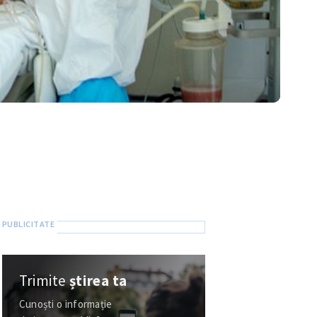
Trimite
știrea ta
Cunoști o informație
de interes public?
Trimite-o la ZdG
Selecția ZdG
Vezi toate