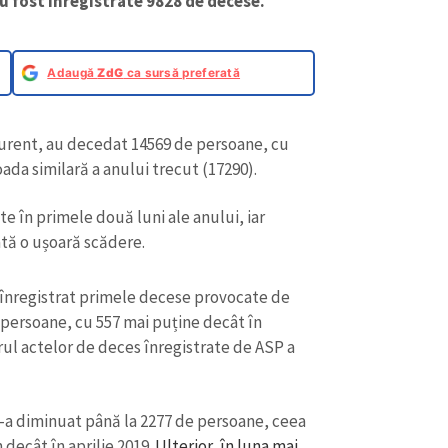
ată o ușoară scădere.
a înregistrat primele decese provocate de
 persoane, cu 557 mai puține decât în
ul actelor de deces înregistrate de ASP a
s-a diminuat până la 2277 de persoane, ceea
decât în aprilie 2019.
Ulterior, în luna mai
se mai multe decât în luna aprilie, dar cu
nul precedent, când au fost înregistrate 3525
CONTACT SURSĂ
Sursă anonimă
+ Adaugă titlu
Nume
+ Numele 
+ Încarcă imagine