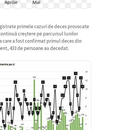
putea fi o cauză indirectă care
tea”