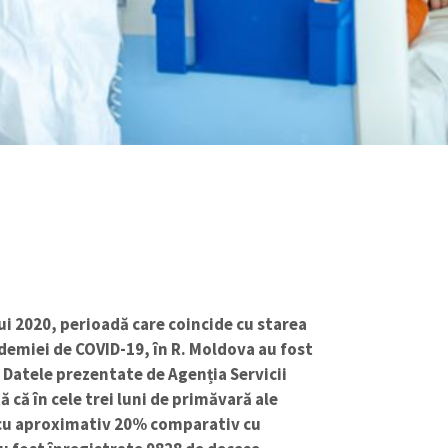
ului 2020, perioadă care coincide cu starea
emiei de COVID-19, în R. Moldova au fost
. Datele prezentate de Agenția Servicii
ă că în cele trei luni de primăvară ale
 cu aproximativ 20% comparativ cu
u fost înregistrate 9828 de decese.
Adaugă
ZdG
ca sursă preferată
i curent, au decedat 14569 de persoane, cu
ada similară a anului trecut (17290).
e în primele două luni ale anului, iar