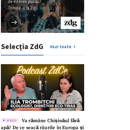
Va rămâne Chișinăul fără
VIDEO
apă? De ce seacă râurile în Europa și
de ce trebuie să economisim?
Ecologistul Ilia Trombițchi, la
Podcast ZdCe
6 ore în urmă
NOU
INTERVIURI
Socializarea copiilor în
ABILITARE
spațiile publice: cum gestionăm privirile
meu
și situațiile de discriminare