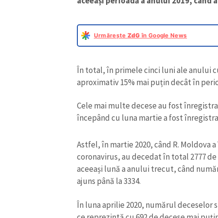
începând cu luna martie a fost înregistr
Astfel, în martie 2020, când R. Moldova 
coronavirus, au decedat în total 2777 de
aceeași lună a anului trecut, când număr
ajuns până la 3334.
În luna aprilie 2020, numărul deceselor 
ce reprezintă cu 692 de decese mai puțin 
2020, au fost înregistrate cu 477 de dece
771 mai puține decât în aceeași lună a a
de decese.
ȘTIREA MEA
Titlu știre
Fotografie