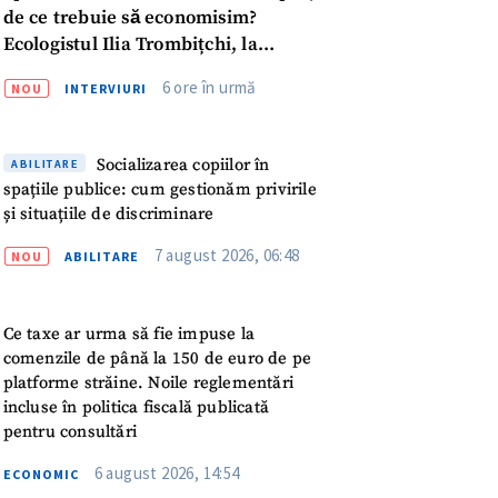
7 august 2026, 06:48
meu
NOU
ABILITARE
rsonal
Ce taxe ar urma să fie impuse la
comenzile de până la 150 de euro de pe
ord cu
politica de
platforme străine. Noile reglementări
incluse în politica fiscală publicată
pentru consultări
IREA
6 august 2026, 14:54
ECONOMIC
Nașteri premature și operații fără
anestezie: cu ce orori s-au confruntat
viitoarele mame din Donbasul aflat pe
linia frontului
6 august 2026, 10:46
EXTERN