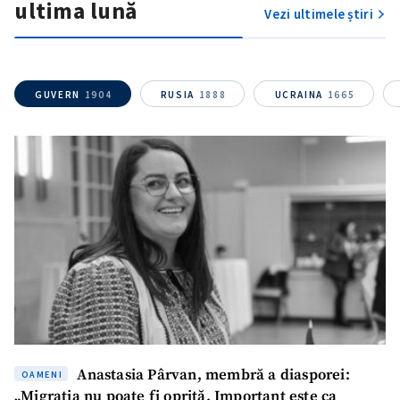
ultima lună
confidențialitate
.
Vezi ultimele știri
TRIMITE ȘTIREA
GUVERN
1904
RUSIA
1888
UCRAINA
1665
Anastasia Pârvan, membră a diasporei:
OAMENI
„Migrația nu poate fi oprită. Important este ca