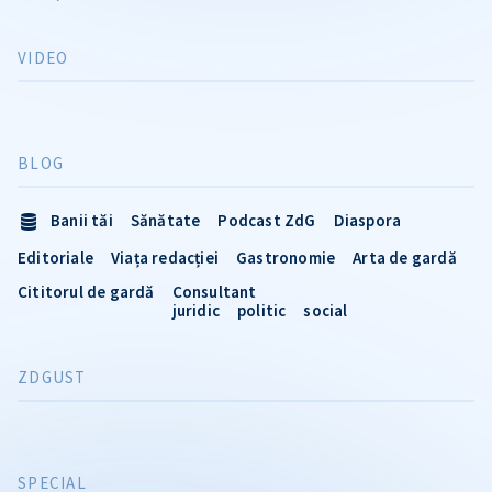
VIDEO
BLOG
Banii tăi
Sănătate
Podcast ZdG
Diaspora
Editoriale
Viața redacției
Gastronomie
Arta de gardă
Cititorul de gardă
Consultant
juridic
politic
social
ZDGUST
SPECIAL