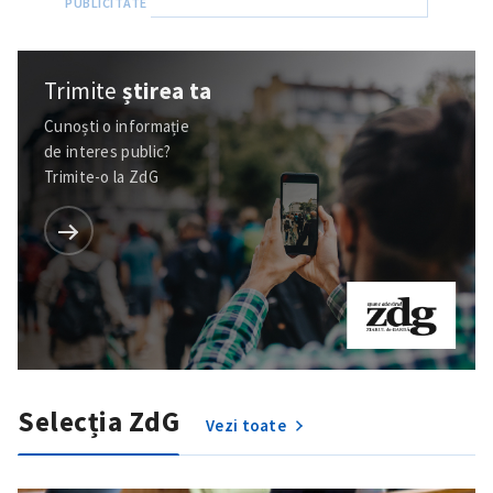
Trimite
știrea ta
Cunoști o informație
de interes public?
Trimite-o la ZdG
Selecția ZdG
Vezi toate