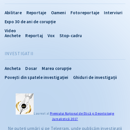
Abilitare
Reportaje
Oameni
Fotoreportaje
Interviuri
Expo 30 de ani de corupție
Video
Anchete
Reportaj
Vox
Stop-cadru
INVESTIGATII
Ancheta
Dosar
Marea corupție
Povești din spatele investigației
Ghiduri de investigații
Laureat al
Premiului Naţional de Etică și Deontologie
Jurnalistică 2017
Ne puteți urmări și pe Telegram, unde publicăm investigații