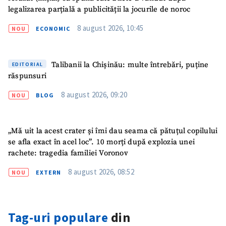
Link media
+ Link media
legalizarea parțială a publicității la jocurile de noroc
8 august 2026, 10:45
NOU
ECONOMIC
Mesajul știrei
+ Mesajul știrei
Talibanii la Chișinău: multe întrebări, puține
EDITORIAL
răspunsuri
CONTACT SURSĂ
8 august 2026, 09:20
NOU
BLOG
Sursă anonimă
Nume
+ Numele meu
„Mă uit la acest crater și îmi dau seama că pătuțul copilului
se afla exact în acel loc”. 10 morți după explozia unei
rachete: tragedia familiei Voronov
Email
+ Emailul meu
8 august 2026, 08:52
NOU
EXTERN
Telefon
+ Telefon personal
Am citit și sunt de
Tag-uri populare
din
acord cu
politica de