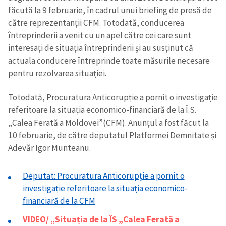
făcută la 9 februarie, în cadrul unui briefing de presă de
către reprezentanții CFM. Totodată, conducerea
întreprinderii a venit cu un apel către cei care sunt
interesați de situația întreprinderii și au susținut că
actuala conducere întreprinde toate măsurile necesare
pentru rezolvarea situației.
Trimite o informație
Despre ZdG
Totodată, Procuratura Anticorupție a pornit o investigație
in English
на русском
referitoare la situația economico-financiară de la Î.S.
„Calea Ferată a Moldovei”(CFM). Anunțul a fost făcut la
10 februarie, de către deputatul Platformei Demnitate și
Adevăr Igor Munteanu.
Deputat: Procuratura Anticorupție a pornit o
investigație referitoare la situația economico-
financiară de la CFM
VIDEO/ „Situația de la ÎS „Calea Ferată a