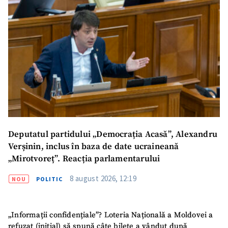
Deputatul partidului „Democrația Acasă”, Alexandru
Verșinin, inclus în baza de date ucraineană
ȘTIREA MEA
„Mirotvoreț”. Reacția parlamentarului
Titlu știre
+ Adaugă titlu
8 august 2026, 12:19
NOU
POLITIC
Fotografie
+ Încarcă imagine
„Informații confidențiale”? Loteria Națională a Moldovei a
refuzat (inițial) să spună câte bilete a vândut după