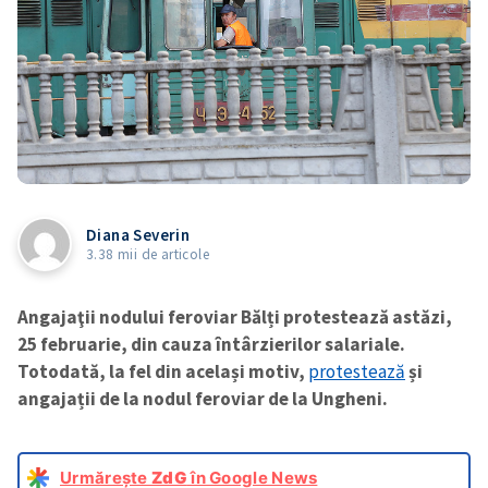
Diana Severin
3.38 mii de articole
Angajaţii nodului feroviar Bălți protestează astăzi,
25 februarie, din cauza întârzierilor salariale.
Totodată, la fel din același motiv,
protestează
și
angajații de la nodul feroviar de la Ungheni.
Urmărește
ZdG
în Google News