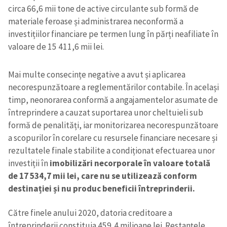
circa 66,6 mii tone de active circulante sub formă de
materiale feroase și administrarea neconformă a
investițiilor financiare pe termen lung în părți neafiliate în
valoare de 15 411,6 mii lei.
Mai multe consecințe negative a avut și aplicarea
necorespunzătoare a reglementărilor contabile. În același
timp, neonorarea conformă a angajamentelor asumate de
întreprindere a cauzat suportarea unor cheltuieli sub
formă de penalități, iar monitorizarea necorespunzătoare
a scopurilor în corelare cu resursele financiare necesare și
rezultatele finale stabilite a condiționat efectuarea unor
investiții în
imobilizări necorporale în valoare totală
de 17 534,7 mii lei, care nu se utilizează conform
destinației și nu produc beneficii întreprinderii.
Către finele anului 2020, datoria creditoare a
întreprinderii constituia 459,4 milioane lei. Restanțele