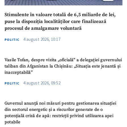
Stimulente în valoare totală de 6,5 miliarde de lei,
puse la dispoziția localităților care finalizează
procesul de amalgamare voluntară
4 august 2026, 10:17
POLITIC
Vasile Tofan, despre vizita „oficială” a delegației guvernului
taliban din Afganistan la Chișinău: „Situația este jenantă și
inacceptabilă”
4 august 2026, 09:52
POLITIC
Guvernul anunță noi măsuri pentru gestionarea situației
din sectorul energetic și a riscurilor generate de o
potențială criză de apă: restricții privind utilizarea apei
potabile