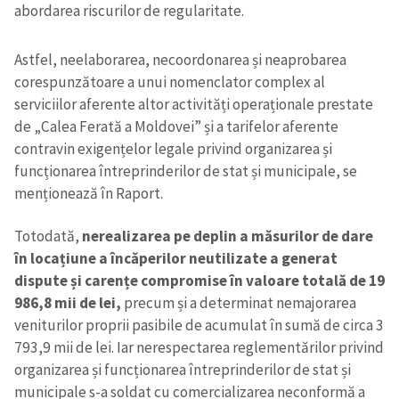
abordarea riscurilor de regularitate.
Astfel, neelaborarea, necoordonarea și neaprobarea
corespunzătoare a unui nomenclator complex al
serviciilor aferente altor activități operaționale prestate
de „Calea Ferată a Moldovei” și a tarifelor aferente
contravin exigențelor legale privind organizarea și
funcționarea întreprinderilor de stat și municipale, se
menționează în Raport.
Totodată,
nerealizarea pe deplin a măsurilor de dare
în locațiune a încăperilor neutilizate a generat
dispute și carențe compromise în valoare totală de 19
986,8 mii de lei,
precum și a determinat nemajorarea
veniturilor proprii pasibile de acumulat în sumă de circa 3
793,9 mii de lei. Iar nerespectarea reglementărilor privind
organizarea și funcționarea întreprinderilor de stat și
municipale s-a soldat cu comercializarea neconformă a