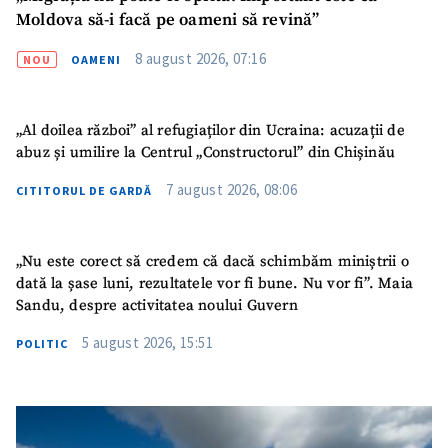
Moldova să-i facă pe oameni să revină”
8 august 2026, 07:16
NOU
OAMENI
„Al doilea război” al refugiaților din Ucraina: acuzații de
SUSȚINE
abuz și umilire la Centrul „Constructorul” din Chișinău
7 august 2026, 08:06
CITITORUL DE GARDĂ
„Nu este corect să credem că dacă schimbăm miniștrii o
dată la șase luni, rezultatele vor fi bune. Nu vor fi”. Maia
Sandu, despre activitatea noului Guvern
5 august 2026, 15:51
POLITIC