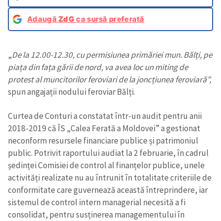
Adaugă
ZdG
ca sursă preferată
„
De la 12.00-12.30, cu permisiunea primăriei mun. Bălți, pe
piața din fața gării de nord, va avea loc un miting de
protest al muncitorilor feroviari de la joncțiunea feroviară”,
spun angajații
nodului feroviar Bălți.
Curtea de Conturi a constatat într-un audit pentru anii
2018-2019 că ÎS „Calea Ferată a Moldovei” a gestionat
neconform resursele financiare publice și patrimoniul
public. Potrivit raportului audiat la 2 februarie, în cadrul
ședinței Comisiei de control al finanțelor publice, unele
activități realizate nu au întrunit în totalitate criteriile de
conformitate care guvernează această întreprindere, iar
sistemul de control intern managerial necesită a fi
consolidat, pentru susținerea managementului în