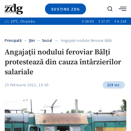
SUSȚINE ZDG
Caută
+2
23
°C
, Chișinău
€
20.05
$
17.37
₽
0.214
Ştiri
+6
+3
Investigatii
Banii tăi
+2
Principală
—
Ştiri
—
Social
— Angajaţii nodului feroviar Bălți
Video
+1
protestează…
+1
Angajaţii nodului feroviar Bălți
Special
protestează din cauza întârzierilor
Blog
+2
ZdGust
salariale
+1
25 februarie 2021, 10:00
219 viz.