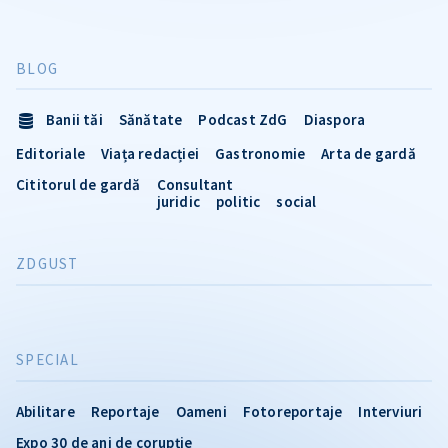
BLOG
Banii tăi
Sănătate
Podcast ZdG
Diaspora
Editoriale
Viața redacției
Gastronomie
Arta de gardă
Cititorul de gardă
Consultant
juridic
politic
social
ZDGUST
SPECIAL
Abilitare
Reportaje
Oameni
Fotoreportaje
Interviuri
Expo 30 de ani de corupție