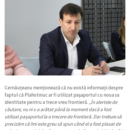
Trimite o informație
Despre ZdG
in English
на русском
Cernăuțeanu menționează că nu există informații despre
faptul că Plahotniuc ar fi utilizat pașaportul cu noua sa
identitate pentru a trece vreo frontieră.
„În alertele de
căutare, nu ni s-a arătat până la moment dacă a fost
utilizat pașaportul la o trecere de frontieră. Dar trebuie să
precizăm că îmi este greu să spun când el a fost plasat de