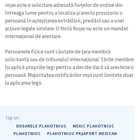
roșie este o solicitare adresată forțelor de ordine din
întreaga lume pentru a localiza și aresta provizoriu o
ȘTIREA MEA
persoană în așteptarea extrădării, predării sau a unei
Titlu știre
+ Adaugă titlu
acțiuni legale similare. O Notă Roșie nu este un mandat
internațional de arestare.
Fotografie
+ Încarcă imagine
Persoanele fizice sunt căutate de țara membră
solicitantă sau de tribunalul internațional. Țările membre
Link media
+ Link media
își aplică propriile legi pentru a decide dacă să aresteze o
persoană. Majoritatea notificărilor roșii sunt limitate doar
la aplicarea legii.
Mesajul știrei
+ Mesajul știrei
CONTACT SURSĂ
Tag-uri:
Sursă anonimă
DOSARELE PLAHOTNIUC
MEXIC PLAHOTNIUC
PLAHOTNIUC
PLAHOTNIUC PAȘAPORT MEXICAN
Nume
+ Numele meu