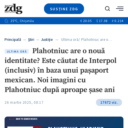
SUSȚINE ZDG
+8
Caută
+4
25
°C
, Chișinău
€
20.05
$
17.38
₽
0.214
Ştiri
+12
+1
+1
Investigatii
Banii tăi
+5
Principală
—
Ştiri
—
Justiție
— Ultima oră/ Plahotniuc are o…
Video
Plahotniuc are o nouă
Special
ULTIMA ORĂ
identitate? Este căutat de Interpol
Blog
ZdGust
(inclusiv) în baza unui pașaport
mexican. Noi imagini cu
Plahotniuc după aproape șase ani
26 martie 2025, 08:17
17672 viz.