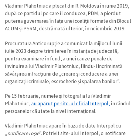
Vladimir Plahotniuc a plecat din R. Moldova în iunie 2019,
după ce partidul pe care îl conducea, PDM, a pierdut
puterea guvernarea în fața unei coaliții formate din Blocul
ACUM și PSRM, destrămată ulterior, în noiembrie 2019.
Procuratura Anticorupție a comunicat la mijlocul lunii
iulie 2023 despre trimiterea în instanța de judecată,
pentru examinare în fond, a unei cauze penale de
învinuire a lui Vladimir Plahotniuc, fiindu-i incriminată
săvârșirea infracțiunii de „creare și conducere a unei
organizații criminale, escrocherie și spălarea banilor”.
Pe 15 februarie, numele și fotografia lui Vladimir
Plahotniuc,
au apărut pe site-ul oficial Interpol,
în rândul
persoanelor căutate la nivel internațional.
Vladimir Plahotniuc apare în baza de date Interpol cu
„
notificare roșie
”. Potrivit site-ului Interpol, o notificare