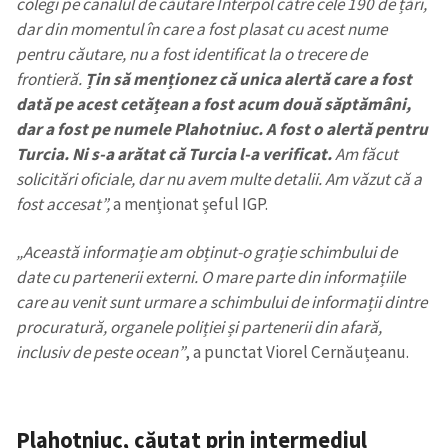
colegi pe canalul de căutare Interpol către cele 190 de țări,
dar din momentul în care a fost plasat cu acest nume
pentru căutare, nu a fost identificat la o trecere de
frontieră.
Țin să menționez că unica alertă care a fost
dată pe acest cetățean a fost acum două săptămâni,
dar a fost pe numele Plahotniuc. A fost o alertă pentru
Turcia. Ni s-a arătat că Turcia l-a verificat.
Am făcut
solicitări oficiale, dar nu avem multe detalii. Am văzut că a
fost accesat”,
a menționat șeful IGP.
„Această informație am obținut-o grație schimbului de
date cu partenerii externi. O mare parte din informațiile
care au venit sunt urmare a schimbului de informații dintre
procuratură, organele poliției și partenerii din afară,
inclusiv de peste ocean”
, a punctat Viorel Cernăuțeanu.
Plahotniuc, căutat prin intermediul