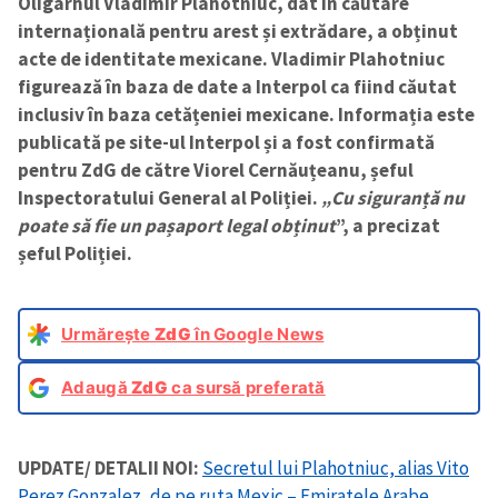
Oligarhul Vladimir Plahotniuc, dat în căutare
internațională pentru arest și extrădare, a obținut
acte de identitate mexicane. Vladimir Plahotniuc
figurează în baza de date a Interpol ca fiind căutat
inclusiv în baza cetățeniei mexicane. Informația este
publicată pe site-ul Interpol
și a fost confirmată
pentru ZdG de către Viorel Cernăuțeanu, șeful
Inspectoratului General al Poliției.
„Cu siguranță nu
poate să fie un pașaport legal obținut
”, a precizat
șeful Poliției.
Urmărește
ZdG
în Google News
Adaugă
ZdG
ca sursă preferată
UPDATE/ DETALII NOI:
Secretul lui Plahotniuc, alias Vito
Perez Gonzalez, de pe ruta Mexic – Emiratele Arabe