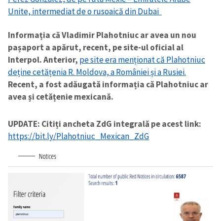
Unite, intermediat de o rusoaică din Dubai
Informația că Vladimir Plahotniuc ar avea un nou
pașaport a apărut, recent, pe site-ul oficial al
Interpol. Anterior,
pe site era menționat că Plahotniuc
deține cetățenia R. Moldova, a României și a Rusiei.
Recent, a fost adăugată informația că Plahotniuc ar
avea și cetățenie mexicană.
UPDATE: Citiți ancheta ZdG integrală pe acest link:
https://bit.ly/Plahotniuc_Mexican_ZdG