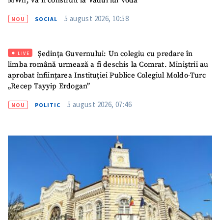
MWh, va fi construit la Vadul lui Vodă
5 august 2026, 10:58
NOU
SOCIAL
Ședința Guvernului: Un colegiu cu predare în
LIVE
limba română urmează a fi deschis la Comrat. Miniștrii au
aprobat înființarea Instituției Publice Colegiul Moldo-Turc
„Recep Tayyip Erdogan”
5 august 2026, 07:46
NOU
POLITIC