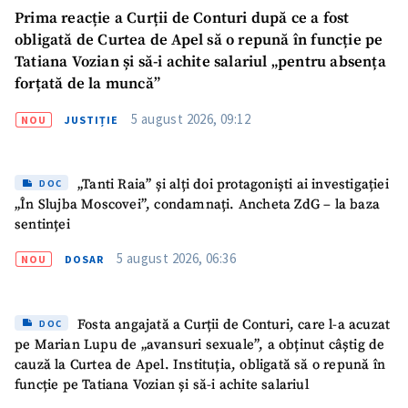
Prima reacție a Curții de Conturi după ce a fost
obligată de Curtea de Apel să o repună în funcție pe
Tatiana Vozian și să-i achite salariul „pentru absența
forțată de la muncă”
5 august 2026, 09:12
NOU
JUSTIȚIE
SUSȚINE
„Tanti Raia” și alți doi protagoniști ai investigației
DOC
„În Slujba Moscovei”, condamnați. Ancheta ZdG – la baza
sentinței
5 august 2026, 06:36
NOU
DOSAR
Fosta angajată a Curții de Conturi, care l-a acuzat
DOC
pe Marian Lupu de „avansuri sexuale”, a obținut câștig de
cauză la Curtea de Apel. Instituția, obligată să o repună în
funcție pe Tatiana Vozian și să-i achite salariul