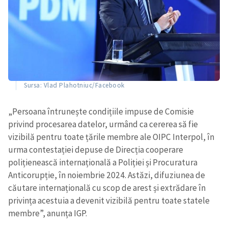
Sursa: Vlad Plahotniuc/Facebook
„Persoana întrunește condițiile impuse de Comisie
privind procesarea datelor, urmând ca cererea să fie
vizibilă pentru toate țările membre ale OIPC Interpol, în
urma contestației depuse de Direcția cooperare
polițienească internațională a Poliției și Procuratura
Anticorupție, în noiembrie 2024. Astăzi, difuziunea de
căutare internațională cu scop de arest și extrădare în
privința acestuia a devenit vizibilă pentru toate statele
membre”, anunța IGP.