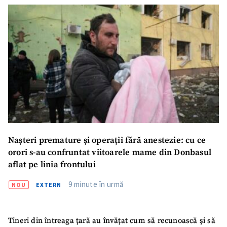
ȘTIREA MEA
Titlu știre
+ Adaugă titlu
Fotografie
+ Încarcă imagine
Nașteri premature și operații fără anestezie: cu ce
orori s-au confruntat viitoarele mame din Donbasul
Link media
+ Link media
aflat pe linia frontului
9 minute în urmă
NOU
EXTERN
Mesajul știrei
+ Mesajul știrei
Tineri din întreaga țară au învățat cum să recunoască și să