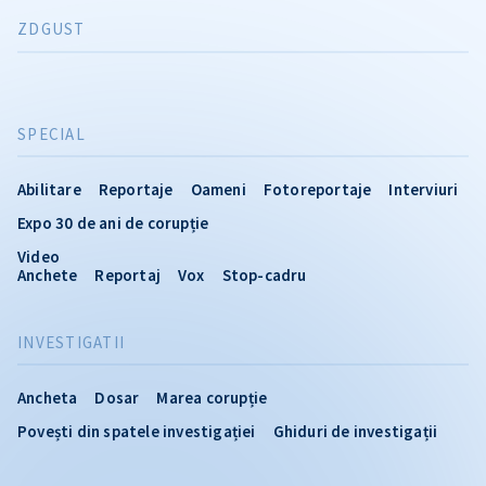
ZDGUST
SPECIAL
Abilitare
Reportaje
Oameni
Fotoreportaje
Interviuri
Expo 30 de ani de corupție
Video
Anchete
Reportaj
Vox
Stop-cadru
INVESTIGATII
Ancheta
Dosar
Marea corupție
Povești din spatele investigației
Ghiduri de investigații