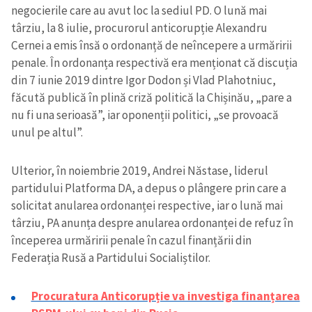
negocierile care au avut loc la sediul PD. O lună mai
târziu, la 8 iulie, procurorul anticorupție Alexandru
Cernei a emis însă o ordonanță de neîncepere a urmăririi
penale. În ordonanța respectivă era menționat că discuția
din 7 iunie 2019 dintre Igor Dodon și Vlad Plahotniuc,
făcută publică în plină criză politică la Chișinău, „pare a
nu fi una serioasă”, iar oponenții politici, „se provoacă
unul pe altul”.
Ulterior, în noiembrie 2019, Andrei Năstase, liderul
partidului Platforma DA, a depus o plângere prin care a
solicitat anularea ordonanței respective, iar o lună mai
târziu, PA anunța despre anularea ordonanței de refuz în
începerea urmăririi penale în cazul finanțării din
Trimite o informație
Despre ZdG
Federația Rusă a Partidului Socialiștilor.
in English
на русском
Procuratura Anticorupție va investiga finanțarea