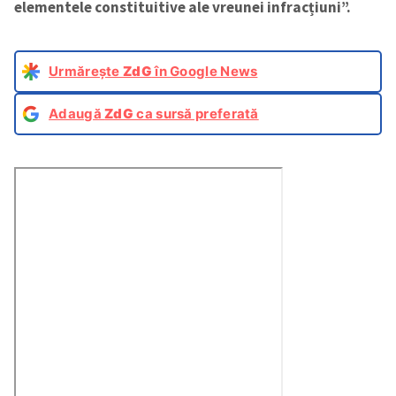
elementele constituitive ale vreunei infracțiuni”.
Urmărește
ZdG
în Google News
Adaugă
ZdG
ca sursă preferată