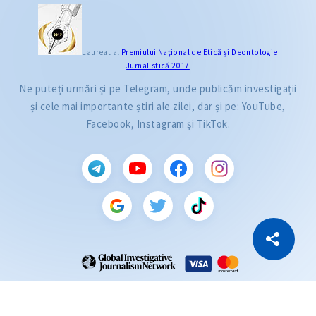
Laureat al
Premiului Naţional de Etică și Deontologie
Jurnalistică 2017
Ne puteți urmări și pe Telegram, unde publicăm investigații
și cele mai importante știri ale zilei, dar și pe: YouTube,
Facebook, Instagram și TikTok.
CITEȘTE
Citește articolul
Copiază Link
ZdG este membru al rețelei globale a jurnaliștilor de investigație (GIJN).