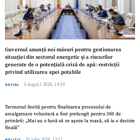
Guvernul anunță noi măsuri pentru gestionarea
situației din sectorul energetic și a riscurilor
generate de o potențială criză de apă: restricții
privind utilizarea apei potabile
3 august 2026, 14:39
SOCIAL
Termenul limită pentru finalizarea procesului de
amalgamare voluntară a fost prelungit pentru 200 de
primării: „Mai au o lună să se așeze la masă, să ia o decizie
finală”
31 iulie 2026, 12:11
POLITIC