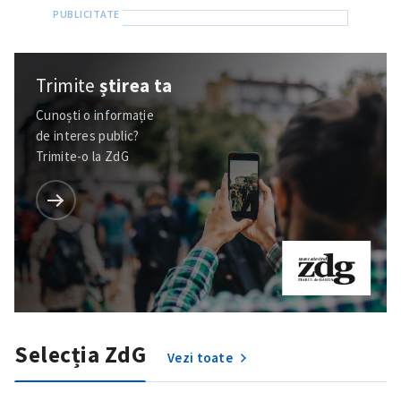
Trimite
știrea ta
Cunoști o informație
de interes public?
Trimite-o la ZdG
Selecția ZdG
Vezi toate