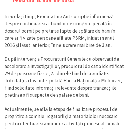
PSRM-ului cu bani din Rusia
În același timp, Procuratura Anticorupție informează
despre continuarea acțiunilor de urmărire penală în
dosarul pornit pe pretinse fapte de spălare de bani în
care ar fi vizate persoane afiliate PSRM, inițiat în anul
2016 și lăsat, anterior, în nelucrare mai bine de 3 ani.
După intervenția Procuraturii Generale cu observații de
accelerare a investigațiilor, procurorul de caz a identificat
29 de persoane fizice, 25 din ele fiind deja audiate.
Totodată, a fost interpelată Banca Națională a Moldovei,
fiind solicitate informații relevante despre tranzacțiile
pretinse a fi suspecte de spălare de bani.
Actualmente, se află la etapa de finalizare procesul de
pregătire a comisiei rogatorii și a materialelor necesare
pentru efectuarea anumitor activități procesual-penale