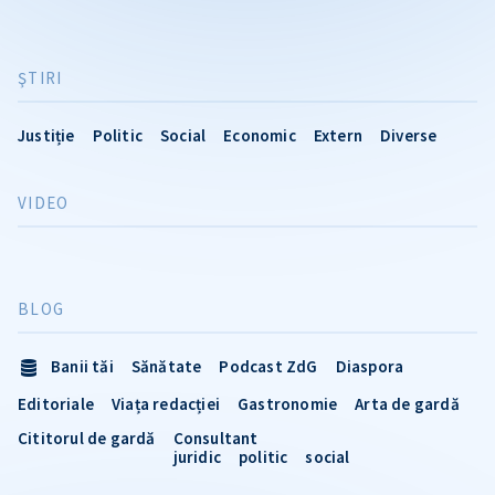
ŞTIRI
Justiție
Politic
Social
Economic
Extern
Diverse
VIDEO
BLOG
Banii tăi
Sănătate
Podcast ZdG
Diaspora
Editoriale
Viața redacției
Gastronomie
Arta de gardă
Cititorul de gardă
Consultant
juridic
politic
social