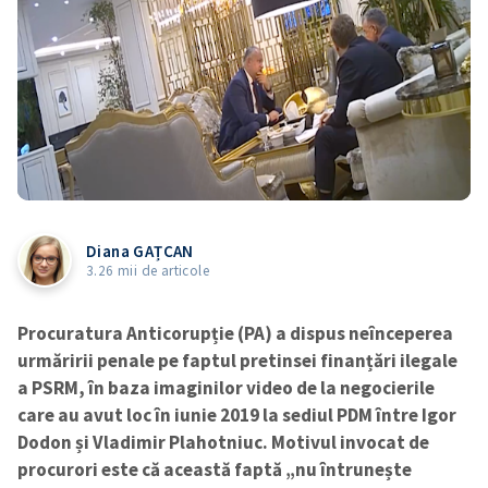
Diana GAȚCAN
3.26 mii de articole
Procuratura Anticorupție (PA) a dispus neînceperea
urmăririi penale pe faptul pretinsei finanțări ilegale
a PSRM, în baza imaginilor video de la negocierile
care au avut loc în iunie 2019 la sediul PDM între Igor
Dodon și Vladimir Plahotniuc. Motivul invocat de
procurori este că această faptă „nu întrunește