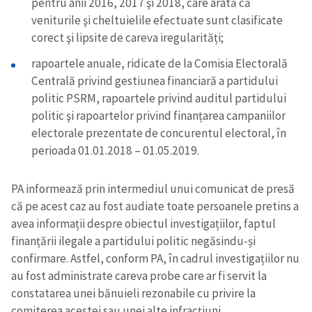
pentru anii 2016, 2017 şi 2018, care arată că
veniturile şi cheltuielile efectuate sunt clasificate
corect şi lipsite de careva iregularități;
rapoartele anuale, ridicate de la Comisia Electorală
Centrală privind gestiunea financiară a partidului
politic PSRM, rapoartele privind auditul partidului
politic şi rapoartelor privind finanțarea campaniilor
electorale prezentate de concurentul electoral, în
perioada 01.01.2018 – 01.05.2019.
PA informează prin intermediul unui comunicat de presă
că pe acest caz au fost audiate toate persoanele pretins a
avea informații despre obiectul investigațiilor, faptul
finanțării ilegale a partidului politic negăsindu-și
confirmare. Astfel, conform PA, în cadrul investigațiilor nu
au fost administrate careva probe care ar fi servit la
constatarea unei bănuieli rezonabile cu privire la
comiterea acestei sau unei alte infracțiuni.