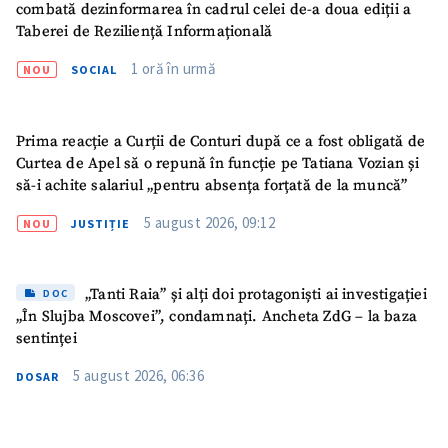
combată dezinformarea în cadrul celei de-a doua ediții a
CONTACT SURSĂ
Taberei de Reziliență Informațională
Sursă anonimă
1 oră în urmă
NOU
SOCIAL
Nume
+ Numele meu
Prima reacție a Curții de Conturi după ce a fost obligată de
Email
+ Emailul meu
Curtea de Apel să o repună în funcție pe Tatiana Vozian și
să-i achite salariul „pentru absența forțată de la muncă”
Telefon
+ Telefon personal
5 august 2026, 09:12
NOU
JUSTIȚIE
Am citit și sunt de
acord cu
politica de
„Tanti Raia” și alți doi protagoniști ai investigației
DOC
confidențialitate
.
„În Slujba Moscovei”, condamnați. Ancheta ZdG – la baza
sentinței
TRIMITE ȘTIREA
5 august 2026, 06:36
DOSAR