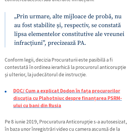
„Prin urmare, alte mijloace de probă, nu
au fost stabilite și, respectiv, se constată
lipsa elementelor constitutive ale vreunei
infracțiuni”, precizează PA.
Conform legii, decizia Procuraturii este pasibilă a fi
contestată în ordinea ierarhică la procurorul anticorupție
și ulterior, la judecătorul de instrucție.
DOC/ Cum a explicat Dodon în fața procurorilor
discuția cu Plahotniuc despre finanțarea PSRM-
ului cu bani din Rusia
Pe 8 iunie 2019, Procuratura Anticorupție s-a autosesizat,
în baza unor înregistrări video cu camera ascunsă de la