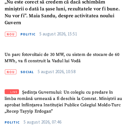
„Nu este corect să credem că dacă schimbăm
miniștrii o dată la șase luni, rezultatele vor fi bune.
SUSȚINE
Nu vor fi”. Maia Sandu, despre activitatea noului
Guvern
5 august 2026, 15:51
NOU
POLITIC
Un parc fotovoltaic de 30 MW, cu sistem de stocare de 60
MWh, va fi construit la Vadul lui Vodă
5 august 2026, 10:58
NOU
SOCIAL
Ședința Guvernului: Un colegiu cu predare în
LIVE
limba română urmează a fi deschis la Comrat. Miniștrii au
aprobat înființarea Instituției Publice Colegiul Moldo-Turc
„Recep Tayyip Erdogan”
5 august 2026, 07:46
POLITIC