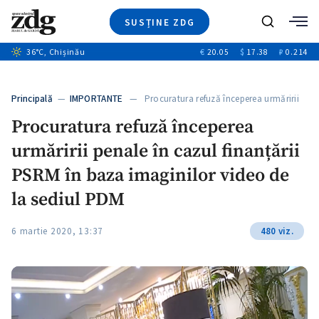
SUSȚINE ZDG
+6
Caută
+4
36
°C
, Chișinău
€
20.05
$
17.38
₽
0.214
Ştiri
+11
+4
Investigatii
Banii tăi
+6
Principală
—
IMPORTANTE
— Procuratura refuză începerea urmăririi
Video
penale…
Procuratura refuză începerea
Special
urmăririi penale în cazul finanțării
Blog
+1
ZdGust
PSRM în baza imaginilor video de
la sediul PDM
6 martie 2020, 13:37
480 viz.