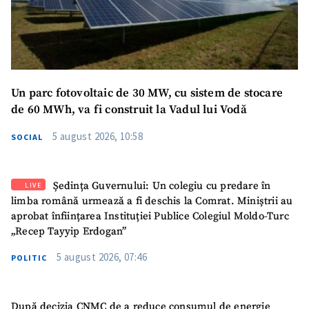
Un parc fotovoltaic de 30 MW, cu sistem de stocare
de 60 MWh, va fi construit la Vadul lui Vodă
5 august 2026, 10:58
SOCIAL
Ședința Guvernului: Un colegiu cu predare în
LIVE
limba română urmează a fi deschis la Comrat. Miniștrii au
aprobat înființarea Instituției Publice Colegiul Moldo-Turc
„Recep Tayyip Erdogan”
5 august 2026, 07:46
POLITIC
După decizia CNMC de a reduce consumul de energie