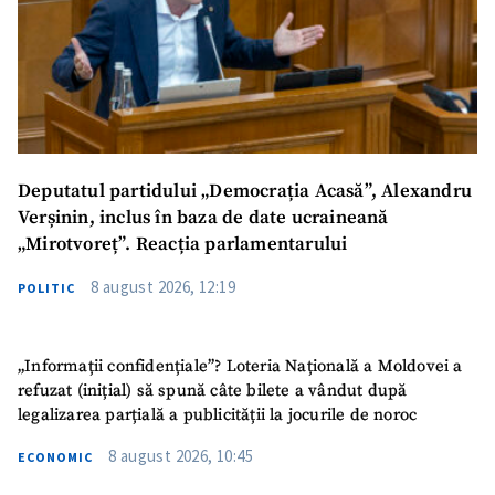
Deputatul partidului „Democrația Acasă”, Alexandru
Verșinin, inclus în baza de date ucraineană
„Mirotvoreț”. Reacția parlamentarului
8 august 2026, 12:19
POLITIC
„Informații confidențiale”? Loteria Națională a Moldovei a
refuzat (inițial) să spună câte bilete a vândut după
legalizarea parțială a publicității la jocurile de noroc
8 august 2026, 10:45
ECONOMIC