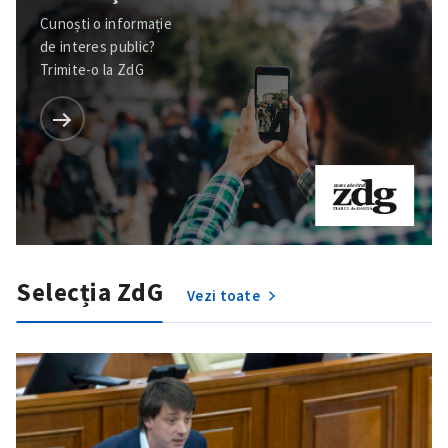
Cunoști o informație
de interes public?
Trimite-o la ZdG
Selecția ZdG
Vezi toate