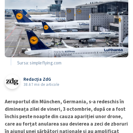
Sursa: simpleflying.com
Redacția ZdG
38.67 mii de articole
Aeroportul din München, Germania, s-a redeschis în
dimineața zilei de vineri, 3 octombrie, după ce a fost
închis peste noapte din cauza apariției unor drone,
care au forțat anularea sau devierea a zeci de zboruri
în ajunul unei sărbători naționale și au amplificat