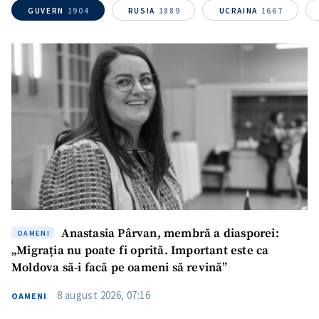
GUVERN
1904
RUSIA
1889
UCRAINA
1667
Mesajul știrei
+ Mesajul știrei
CONTACT SURSĂ
Sursă anonimă
Nume
+ Numele meu
Email
+ Emailul meu
Telefon
+ Telefon personal
Anastasia Pârvan, membră a diasporei:
OAMENI
„Migrația nu poate fi oprită. Important este ca
Am citit și sunt de
Moldova să-i facă pe oameni să revină”
acord cu
politica de
confidențialitate
.
8 august 2026, 07:16
OAMENI