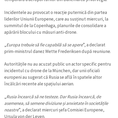
Incidentele au provocat o reacție puternică din partea
liderilor Uniunii Europene, care au susținut miercuri, la
summitul de la Copenhaga, planurile de consolidare a
apărării blocului cu măsuri anti-drone.
„
Europa trebuie să fie capabilă să se apere
”, a declarat
prim-ministrul danez Mette Frederiksen după reuniune.
Autoritățile nu au acuzat public un actor specific pentru
incidentul cu drone de la München, dar unii oficiali
europeni au sugerat că Rusia se află în spatele altor
încălcări recente ale spațiului aerian.
„
Rusia încearcă să ne testeze. Dar Rusia încearcă, de
asemenea, să semene diviziune și anxietate în societățile
noastre
”, a declarat miercuri șefa Comisiei Europene,
Ursula von der Leyen.