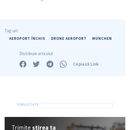
Tag-uri:
AEROPORT ÎNCHIS
DRONE AEROPORT
MÜNCHEN
Distribuie articolul:
Copiază Link
Trimite o informație
Despre ZdG
in English
на русском
Trimite
știrea ta