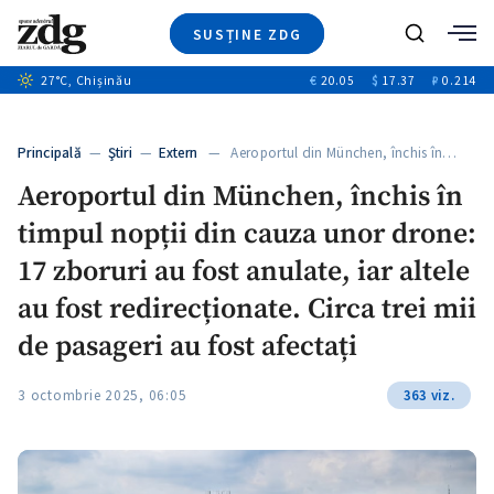
SUSȚINE ZDG
+1
Caută
27
°C
, Chișinău
€
20.05
$
17.37
₽
0.214
Ştiri
+6
+2
Investigatii
Banii tăi
+2
Principală
—
Ştiri
—
Extern
— Aeroportul din München, închis în…
Video
Aeroportul din München, închis în
Special
timpul nopții din cauza unor drone:
Blog
ZdGust
17 zboruri au fost anulate, iar altele
au fost redirecționate. Circa trei mii
de pasageri au fost afectați
3 octombrie 2025, 06:05
363 viz.