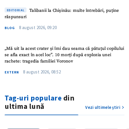
Talibanii la Chișinău: multe întrebări, puține
EDITORIAL
răspunsuri
8 august 2026, 09:20
BLOG
„Mă uit la acest crater și îmi dau seama că pătuțul copilului
se afla exact în acel loc”. 10 morți după explozia unei
rachete: tragedia familiei Voronov
8 august 2026, 08:52
EXTERN
ȘTIREA MEA
Titlu știre
+ Adaugă titlu
Tag-uri populare
din
Fotografie
+ Încarcă imagine
ultima lună
Vezi ultimele știri
Link media
+ Link media