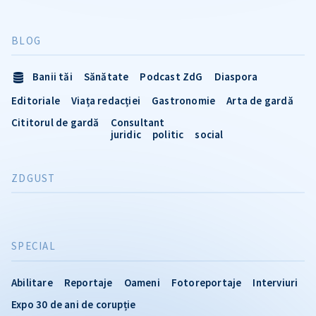
BLOG
Banii tăi
Sănătate
Podcast ZdG
Diaspora
Editoriale
Viața redacției
Gastronomie
Arta de gardă
Cititorul de gardă
Consultant
juridic
politic
social
ZDGUST
SPECIAL
Abilitare
Reportaje
Oameni
Fotoreportaje
Interviuri
Expo 30 de ani de corupție