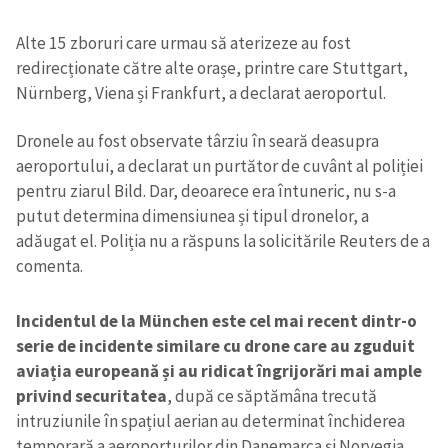
Alte 15 zboruri care urmau să aterizeze au fost
redirecționate către alte orașe, printre care Stuttgart,
Nürnberg, Viena și Frankfurt, a declarat aeroportul.
Dronele au fost observate târziu în seară deasupra
aeroportului, a declarat un purtător de cuvânt al poliției
pentru ziarul Bild. Dar, deoarece era întuneric, nu s-a
putut determina dimensiunea și tipul dronelor, a
adăugat el. Poliția nu a răspuns la solicitările Reuters de a
comenta.
Incidentul de la München este cel mai recent dintr-o
serie de incidente similare cu drone care au zguduit
aviația europeană și au ridicat îngrijorări mai ample
privind securitatea
, după ce săptămâna trecută
intruziunile în spațiul aerian au determinat închiderea
temporară a aeroporturilor din Danemarca și Norvegia.