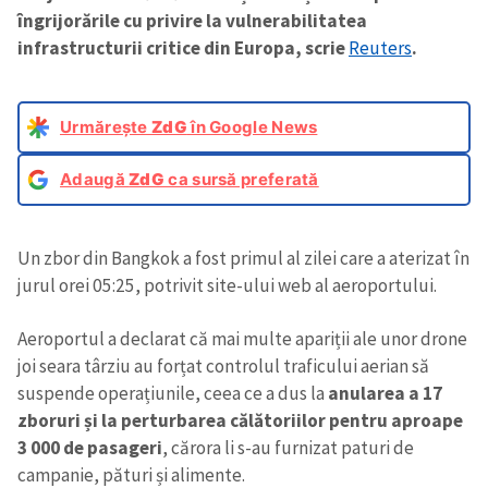
îngrijorările cu privire la vulnerabilitatea
infrastructurii critice din Europa, scrie
Reuters
.
Urmărește
ZdG
în Google News
Adaugă
ZdG
ca sursă preferată
Un zbor din Bangkok a fost primul al zilei care a aterizat în
jurul orei 05:25, potrivit site-ului web al aeroportului.
Aeroportul a declarat că mai multe apariții ale unor drone
joi seara târziu au forțat controlul traficului aerian să
suspende operațiunile, ceea ce a dus la
anularea a 17
zboruri și la perturbarea călătoriilor pentru aproape
3 000 de pasageri
, cărora li s-au furnizat paturi de
campanie, pături și alimente.