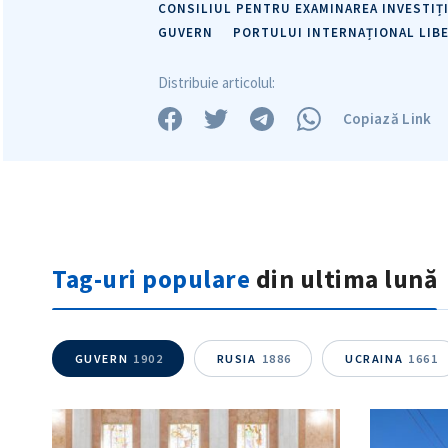
CONSILIUL PENTRU EXAMINAREA INVESTIȚ
GUVERN
PORTULUI INTERNAȚIONAL LIBE
Distribuie articolul:
Copiază Link
Tag-uri populare
din ultima lună
GUVERN
1902
RUSIA
1886
UCRAINA
1661