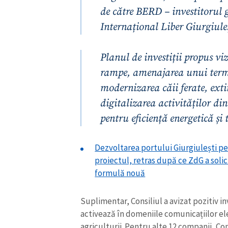
de către BERD – investitorul 
Link media
Internațional Liber Giurgiule
Planul de investiții propus v
Mesajul știrei
rampe, amenajarea unui term
modernizarea căii ferate, exti
digitalizarea activităților di
pentru eficiență energetică și 
Dezvoltarea portului Giurgiulești pe u
proiectul, retras după ce ZdG a solici
formulă nouă
Suplimentar, Consiliul a avizat pozitiv i
activează în domeniile comunicațiilor ele
agriculturii. Pentru alte 12 companii, Con