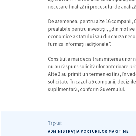
necesare finalizării procesului de analiz
De asemenea, pentru alte 16 companii, Co
prealabile pentru investiții, „din motive c
economice a statului sau din cauza necon
furniza informații adiționale”.
Consiliul a mai decis transmiterea unor n
nu au răspuns solicitărilor anterioare pr
Alte 3 au primit un termen extins, în ve
solicitate. În cazul a 5 companii, decizii
suplimentară, conform Guvernului.
Tag-uri:
ADMINISTRAȚIA PORTURILOR MARITIME