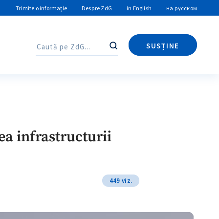
Trimite o informație
Despre ZdG
in English
на русском
SUSȚINE
Caută
Caută
a infrastructurii
449 viz.