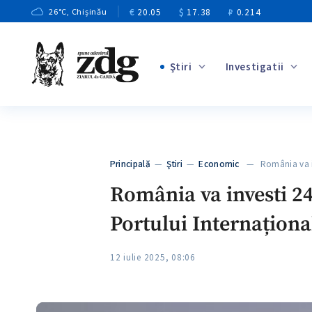
€
20.05
$
17.38
₽
0.214
26
°C
, Chișinău
Ştiri
Investigatii
+4
+1
+13
+10
Principală
—
Ştiri
—
Economic
— România va i
+3
România va investi 24
Portului Internaționa
12 iulie 2025, 08:06