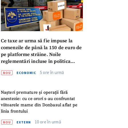
Ce taxe ar urma să fie impuse la
comenzile de până la 150 de euro de
pe platforme străine. Noile
reglementări incluse în politica
fiscală publicată pentru consultări
5 ore în urmă
NOU
ECONOMIC
Nașteri premature și operații fără
anestezie: cu ce orori s-au confruntat
viitoarele mame din Donbasul aflat pe
linia frontului
meu
10 ore în urmă
NOU
EXTERN