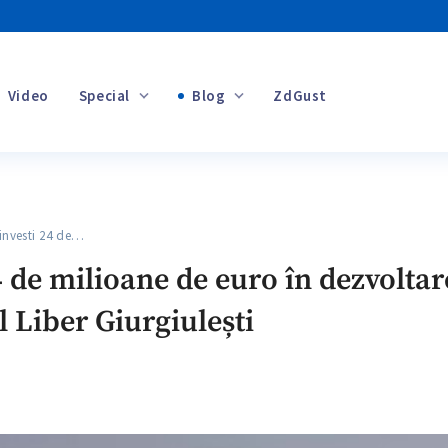
Video
Special
Blog
ZdGust
Banii tăi
nvesti 24 de…
+1
 de milioane de euro în dezvoltare
l Liber Giurgiulești