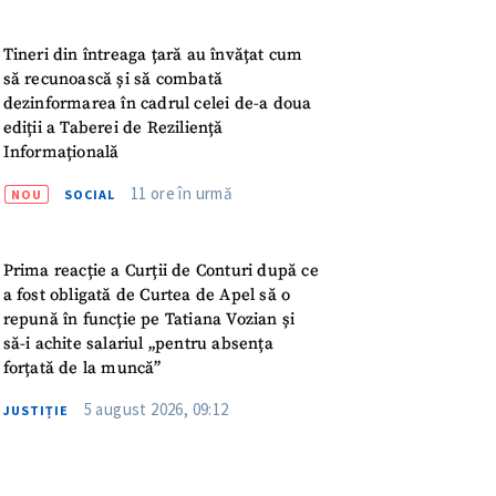
meu
Tineri din întreaga țară au învățat cum
rsonal
să recunoască și să combată
dezinformarea în cadrul celei de-a doua
ord cu
politica de
ediții a Taberei de Reziliență
Informațională
IREA
11 ore în urmă
NOU
SOCIAL
Prima reacție a Curții de Conturi după ce
a fost obligată de Curtea de Apel să o
repună în funcție pe Tatiana Vozian și
să-i achite salariul „pentru absența
forțată de la muncă”
5 august 2026, 09:12
JUSTIȚIE