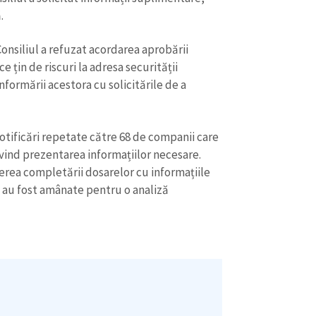
ă.
nsiliul a refuzat acordarea aprobării
e țin de riscuri la adresa securității
formării acestora cu solicitările de a
otificări repetate către 68 de companii care
ivind prezentarea informațiilor necesare.
derea completării dosarelor cu informațiile
le au fost amânate pentru o analiză