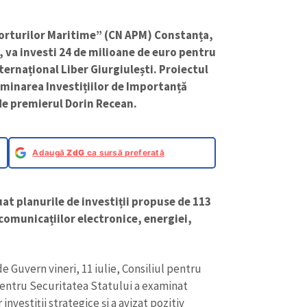
orturilor Maritime” (CN APM) Constanța,
, va investi 24 de milioane de euro pentru
ternațional Liber Giurgiulești. Proiectul
aminarea Investițiilor de Importanță
de premierul Dorin Recean.
Adaugă
ZdG
ca sursă preferată
luat planurile de investiții propuse de 113
comunicațiilor electronice, energiei,
Guvern vineri, 11 iulie, Consiliul pentru
pentru Securitatea Statului a examinat
investiții strategice și a avizat pozitiv