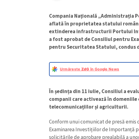
Compania Națională „Administrația P
aflată în proprietatea statului român
extinderea infrastructurii Portului In
a fost aprobat de Consiliul pentru Ex
pentru Securitatea Statului, condus 
Urmărește
ZdG
în Google News
În ședința din 11 iulie, Consiliul a eva
companii care activează în domeniile 
telecomunicațiilor și agriculturii.
Conform unui comunicat de presă emis de 
Examinarea Investițiilor de Importanță 
solicitările de aprobare prealabilă a unor 