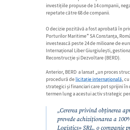
investițiile propuse de 14 companii, negat
repetate către 68 de companii.
O decizie pozităvă a fost aprobată în pr
Porturilor Maritime” SA Constanța, Rom
investească peste 24 de milioane de euro
Internațional Liber Giurgiulești, gestio
Reconstrucție și Dezvoltare (BERD).
Anterior, BERD a lansat „un proces struct
procedură de
licitație internațională
, cu
strategici și financiari care pot sprijini 
ȘTIREA MEA
termen lung a acestui activ strategic pe
Titlu știre
„Cererea privind obținerea apr
prevede achiziționarea a 100
Fotografie
Logistics» SRL, o companie p