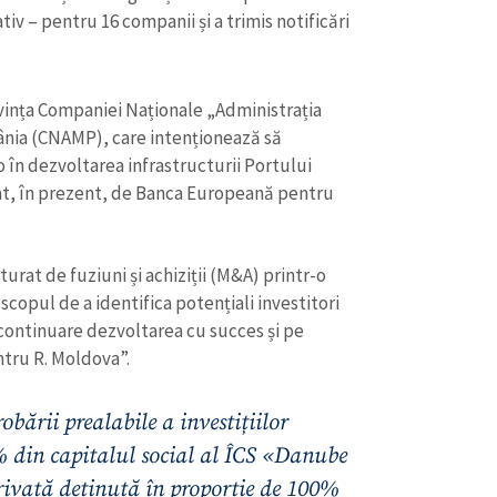
iv – pentru 16 companii și a trimis notificări
ivința Companiei Naționale „Administrația
ânia (CNAMP), care intenționează să
 în dezvoltarea infrastructurii Portului
nat, în prezent, de Banca Europeană pentru
urat de fuziuni și achiziții (M&A) printr-o
 scopul de a identifica potențiali investitori
în continuare dezvoltarea cu succes și pe
CONTACT SURSĂ
ntru R. Moldova”.
Sursă anonimă
+ Adaugă titlu
obării prealabile a investițiilor
Nume
+ Numele 
% din capitalul social al ÎCS «Danube
+ Încarcă imagine
rivată deținută în proporție de 100%