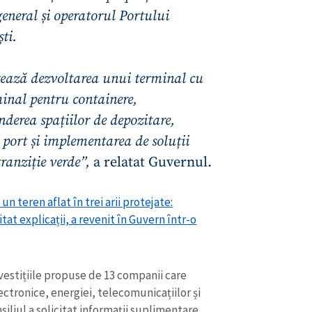
Email
+ Emailul 
general și operatorul Portului
+ Link media
ști.
Telefon
+ Telefon pe
izează dezvoltarea unui terminal cu
Am citit și sunt de ac
+ Mesajul știrei
confidențialitate
.
inal pentru containere,
nderea spațiilor de depozitare,
TRIMITE ȘT
n port și implementarea de soluții
tranziție verde”,
a relatat Guvernul.
n teren aflat în trei arii protejate:
tat explicații, a revenit în Guvern într-o
nvestițiile propuse de 13 companii care
ctronice, energiei, telecomunicațiilor și
siliul a solicitat informații suplimentare,