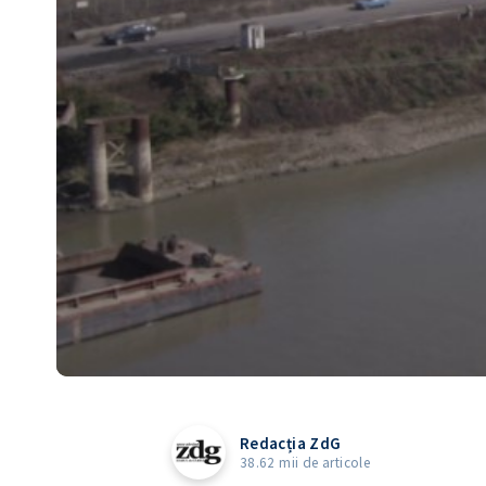
Redacția ZdG
38.62 mii de articole