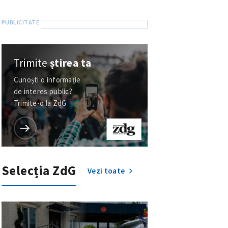
Trimite
știrea ta
Cunoști o informație
de interes public?
Trimite-o la ZdG
Selecția ZdG
Vezi toate