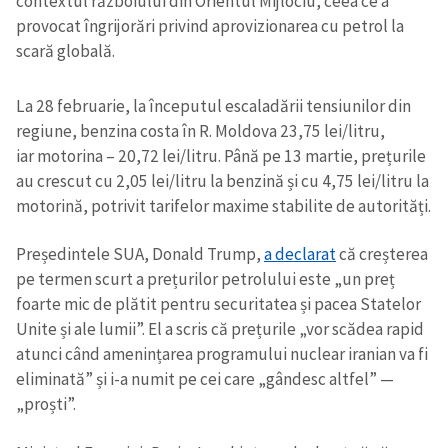
contextul războiului din Orientul Mijlociu, ceea ce a
provocat îngrijorări privind aprovizionarea cu petrol la
scară globală.
La 28 februarie, la începutul escaladării tensiunilor din
regiune, benzina costa în R. Moldova 23,75 lei/litru,
iar motorina – 20,72 lei/litru. Până pe 13 martie, prețurile
au crescut cu 2,05 lei/litru la benzină și cu 4,75 lei/litru la
motorină, potrivit tarifelor maxime stabilite de autorități.
Președintele SUA, Donald Trump,
a declarat
că creșterea
pe termen scurt a prețurilor petrolului este „un preț
foarte mic de plătit pentru securitatea și pacea Statelor
Unite și ale lumii”. El a scris că prețurile „vor scădea rapid
atunci când amenințarea programului nuclear iranian va fi
eliminată” și i-a numit pe cei care „gândesc altfel” —
„proști”.