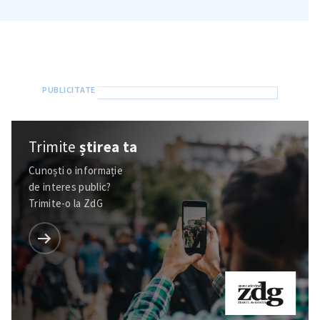
in English
на русском
Trimite
știrea ta
Cunoști o informație
de interes public?
Trimite-o la ZdG