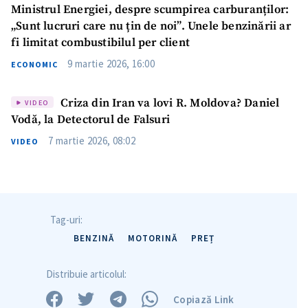
Ministrul Energiei, despre scumpirea carburanților:
„Sunt lucruri care nu țin de noi”. Unele benzinării ar
fi limitat combustibilul per client
9 martie 2026, 16:00
ECONOMIC
Criza din Iran va lovi R. Moldova? Daniel
VIDEO
Vodă, la Detectorul de Falsuri
7 martie 2026, 08:02
VIDEO
Tag-uri:
BENZINĂ
MOTORINĂ
PREȚ
Distribuie articolul:
Copiază Link
Trimite o informație
Despre ZdG