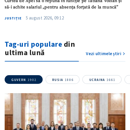
Curtea de Apel să o repună în funcție pe Tatiana Vozian și
să-i achite salariul „pentru absența forțată de la muncă”
Titlu știre
+ Adaugă titlu
5 august 2026, 09:12
JUSTIȚIE
Fotografie
+ Încarcă imagine
Link media
Tag-uri populare
din
+ Link media
ultima lună
Vezi ultimele știri
Mesajul știrei
+ Mesajul știrei
GUVERN
1902
RUSIA
1886
UCRAINA
1661
CONTACT SURSĂ
Sursă anonimă
Nume
+ Numele meu
Email
+ Emailul meu