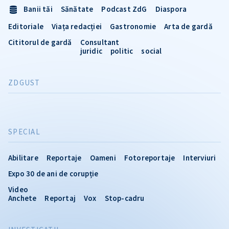
Banii tăi
Sănătate
Podcast ZdG
Diaspora
Editoriale
Viața redacției
Gastronomie
Arta de gardă
Cititorul de gardă
Consultant
juridic
politic
social
ZDGUST
SPECIAL
Abilitare
Reportaje
Oameni
Fotoreportaje
Interviuri
Expo 30 de ani de corupție
Video
Anchete
Reportaj
Vox
Stop-cadru