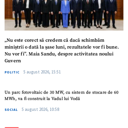
Telefon
+ Telefon personal
Am citit și sunt de
acord cu
politica de
„Nu este corect să credem că dacă schimbăm
confidențialitate
.
miniștrii o dată la șase luni, rezultatele vor fi bune.
TRIMITE ȘTIREA
Nu vor fi”. Maia Sandu, despre activitatea noului
Guvern
5 august 2026, 15:51
POLITIC
Un parc fotovoltaic de 30 MW, cu sistem de stocare de 60
MWh, va fi construit la Vadul lui Vodă
5 august 2026, 10:58
SOCIAL