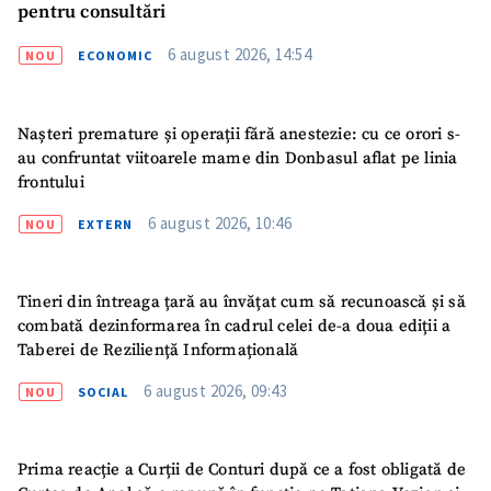
pentru consultări
6 august 2026, 14:54
NOU
ECONOMIC
Nașteri premature și operații fără anestezie: cu ce orori s-
au confruntat viitoarele mame din Donbasul aflat pe linia
frontului
6 august 2026, 10:46
NOU
EXTERN
Tineri din întreaga țară au învățat cum să recunoască și să
combată dezinformarea în cadrul celei de-a doua ediții a
Taberei de Reziliență Informațională
6 august 2026, 09:43
NOU
SOCIAL
Prima reacție a Curții de Conturi după ce a fost obligată de
ȘTIREA MEA