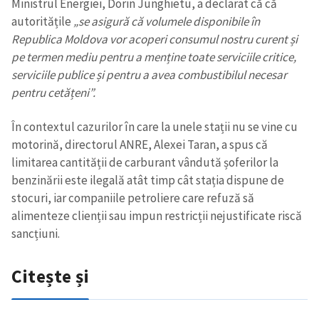
Ministrul Energiei, Dorin Junghietu, a declarat că că
autoritățile
„se asigură că volumele disponibile în
Republica Moldova vor acoperi consumul nostru curent și
pe termen mediu pentru a menține toate serviciile critice,
serviciile publice și pentru a avea combustibilul necesar
pentru cetățeni”.
În contextul cazurilor în care la unele stații nu se vine cu
motorină, directorul ANRE, Alexei Taran, a spus că
limitarea cantității de carburant vândută șoferilor la
benzinării este ilegală atât timp cât stația dispune de
stocuri, iar companiile petroliere care refuză să
alimenteze clienții sau impun restricții nejustificate riscă
sancțiuni.
Citește și