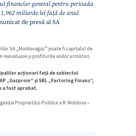
ul financiar general pentru perioada
 1,962 miliarde lei față de anul
municat de presă al SA
rilor SA „Moldovagaz” poate fi capitalul de
 reevaluare și profiturile anilor următori.
CONTACT SURSĂ
ipalilor acționari față de subiectul
Sursă anonimă
+ Adaugă titlu
SAP „Gazprom” și SRL „Factoring Finans”,
u a fost aprobat.
Nume
+ Numele 
+ Încarcă imagine
genția Proprietății Publice a R. Moldova –
Email
+ Emailul 
+ Link media
Telefon
+ Telefon pe