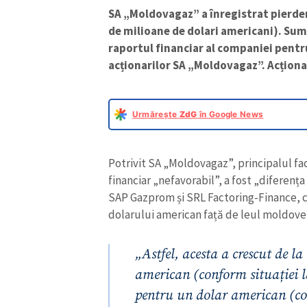
SA „Moldovagaz” a înregistrat pierder
de milioane de dolari americani). Suma
raportul financiar al companiei pentr
acționarilor SA „Moldovagaz”. Acționa
Urmărește
ZdG
în Google News
Potrivit SA „Moldovagaz”, principalul fa
financiar „nefavorabil”, a fost „diferența
SAP Gazprom și SRL Factoring-Finance, ca
dolarului american față de leul moldove
„Astfel, acesta a crescut de l
american (conform situației l
pentru un dolar american (co