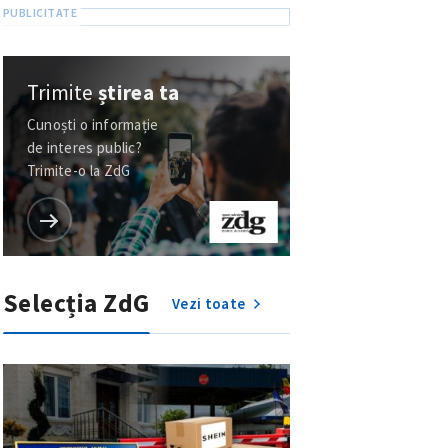
Trimite
știrea ta
Cunoști o informație
de interes public?
Trimite-o la ZdG
Selecția ZdG
Vezi toate