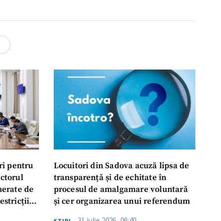
4
ri pentru
Locuitori din Sadova acuză lipsa de
ectorul
transparență și de echitate în
enerate de
procesul de amalgamare voluntară
estricții
și cer organizarea unui referendum
abile
31 iulie 2026, 06:40
ŞTIRI