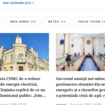
Vezi ultimele știri
MAIA SANDU
840
METEO
239
VASILE TOFAN
5
zia CNMC de a reduce
Guvernul anunță noi măsu
de energie electrică,
gestionarea situației din s
Chișinău explică de ce nu
energetic și a riscurilor g
iluminatul public: „Este
o potențială criză de apă: r
iguranței cetățenilor”
privind utilizarea apei pot
august 2026, 07:07
3 august 2026, 14:39
SOCIAL