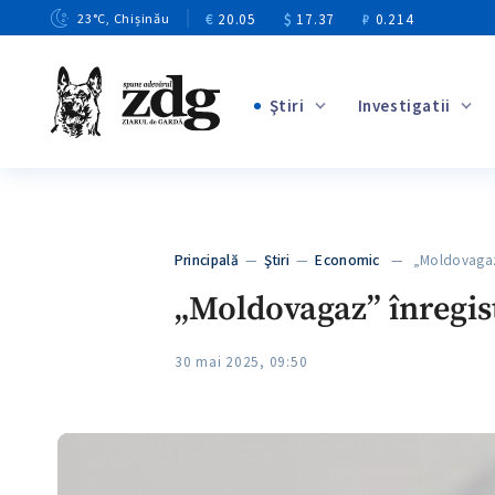
€
20.05
$
17.37
₽
0.214
23
°C
, Chișinău
Ştiri
Investigatii
+4
+1
+13
+10
Principală
—
Ştiri
—
Economic
— „Moldovagaz” î
+3
„Moldovagaz” înregist
30 mai 2025, 09:50