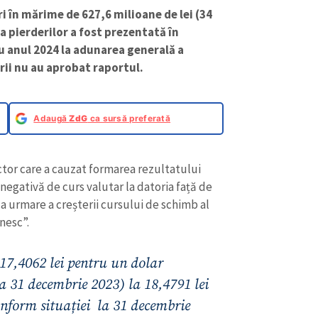
i în mărime de 627,6 milioane de lei (34
 pierderilor a fost prezentată în
u anul 2024 la adunarea generală a
rii nu au aprobat raportul.
Adaugă
ZdG
ca sursă preferată
ctor care a cauzat formarea rezultatului
 negativă de curs valutar la datoria față de
 urmare a creșterii cursului de schimb al
nesc”.
a 17,4062 lei pentru un dolar
a 31 decembrie 2023) la 18,4791 lei
nform situației la 31 decembrie