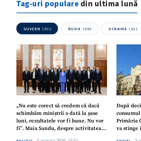
Tag-uri populare
din ultima lună
GUVERN
1902
RUSIA
1886
UCRAINA
1661
„Nu este corect să credem că dacă
După deci
schimbăm miniștrii o dată la șase
consumul 
luni, rezultatele vor fi bune. Nu vor
Primăria 
fi”. Maia Sandu, despre activitatea
va stinge 
noului Guvern
destinat s
5 august 2026, 15:51
5 
POLITIC
SOCIAL