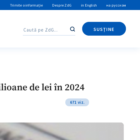
Trimite o informație
Despre ZdG
in English
на русском
SUSȚINE
Caută
Caută
lioane de lei în 2024
671 viz.