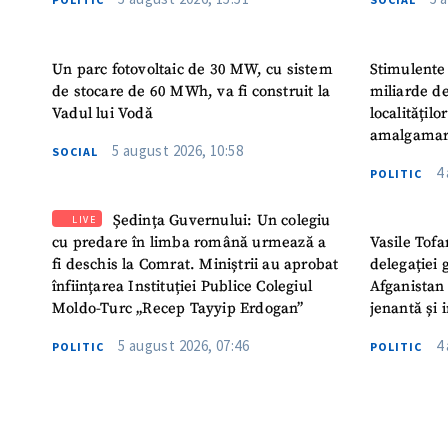
Un parc fotovoltaic de 30 MW, cu sistem
Stimulente 
de stocare de 60 MWh, va fi construit la
miliarde de
Vadul lui Vodă
localitățil
amalgamar
5 august 2026, 10:58
SOCIAL
4
POLITIC
Ședința Guvernului: Un colegiu
LIVE
cu predare în limba română urmează a
Vasile Tofa
fi deschis la Comrat. Miniștrii au aprobat
delegației 
înființarea Instituției Publice Colegiul
Afganistan 
Moldo-Turc „Recep Tayyip Erdogan”
jenantă și 
5 august 2026, 07:46
4
POLITIC
POLITIC