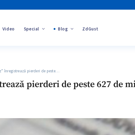
Video
Special
Blog
ZdGust
Banii tăi
nregistrează pierderi de peste…
+1
rează pierderi de peste 627 de mi