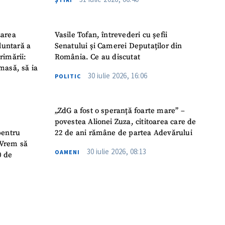
zarea
Vasile Tofan, întrevederi cu șefii
luntară a
Senatului și Camerei Deputaților din
rimării:
România. Ce au discutat
masă, să ia
30 iulie 2026, 16:06
POLITIC
„ZdG a fost o speranță foarte mare” –
povestea Alionei Zuza, cititoarea care de
pentru
22 de ani rămâne de partea Adevărului
 „Vrem să
30 iulie 2026, 08:13
OAMENI
0 de