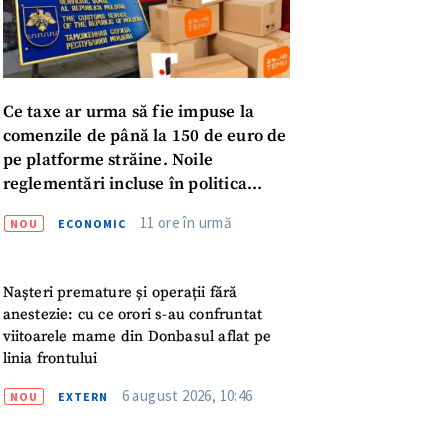
Ce taxe ar urma să fie impuse la
comenzile de până la 150 de euro de
pe platforme străine. Noile
reglementări incluse în politica
fiscală publicată pentru consultări
11 ore în urmă
NOU
ECONOMIC
Nașteri premature și operații fără
meu
anestezie: cu ce orori s-au confruntat
viitoarele mame din Donbasul aflat pe
meu
linia frontului
6 august 2026, 10:46
NOU
EXTERN
rsonal