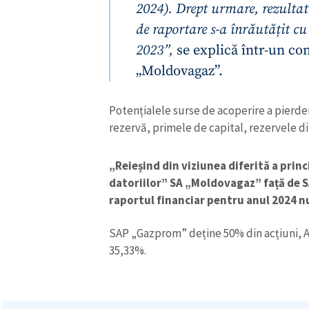
2024). Drept urmare, rezultat
de raportare s-a înrăutățit cu
2023”,
se explică într-un co
„Moldovagaz”.
Potențialele surse de acoperire a pierde
rezervă, primele de capital, rezervele din
ȘTIREA MEA
„Reieșind din viziunea diferită a princ
Titlu știre
datoriilor” SA „Moldovagaz” față de 
raportul financiar pentru anul 2024 n
Fotografie
SAP „Gazprom” deține 50% din acțiuni, A
35,33%.
Link media