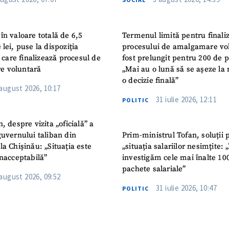
în valoare totală de 6,5
Termenul limită pentru finali
 lei, puse la dispoziția
procesului de amalgamare vo
or care finalizează procesul de
fost prelungit pentru 200 de p
e voluntară
„Mai au o lună să se așeze la 
o decizie finală”
 august 2026, 10:17
31 iulie 2026, 12:11
POLITIC
n, despre vizita „oficială” a
guvernului taliban din
Prim-ministrul Tofan, soluții 
la Chișinău: „Situația este
„situația salariilor nesimțite:
inacceptabilă”
investigăm cele mai înalte 10
pachete salariale”
 august 2026, 09:52
31 iulie 2026, 10:47
POLITIC